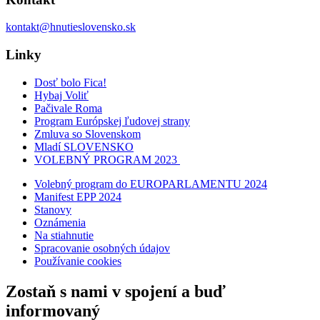
kontakt@hnutieslovensko.sk
Linky
Dosť bolo Fica!
Hybaj Voliť
Pačivale Roma
Program Európskej ľudovej strany
Zmluva so Slovenskom
Mladí SLOVENSKO
VOLEBNÝ PROGRAM 2023
Volebný program do EUROPARLAMENTU 2024
Manifest EPP 2024
Stanovy
Oznámenia
Na stiahnutie
Spracovanie osobných údajov
Používanie cookies
Zostaň s nami v spojení a buď
informovaný