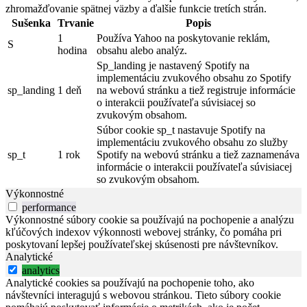
zhromažďovanie spätnej väzby a ďalšie funkcie tretích strán.
Sušenka
Trvanie
Popis
1
Používa Yahoo na poskytovanie reklám,
S
hodina
obsahu alebo analýz.
Sp_landing je nastavený Spotify na
implementáciu zvukového obsahu zo Spotify
sp_landing
1 deň
na webovú stránku a tiež registruje informácie
o interakcii používateľa súvisiacej so
zvukovým obsahom.
Súbor cookie sp_t nastavuje Spotify na
implementáciu zvukového obsahu zo služby
sp_t
1 rok
Spotify na webovú stránku a tiež zaznamenáva
informácie o interakcii používateľa súvisiacej
so zvukovým obsahom.
Výkonnostné
performance
Výkonnostné súbory cookie sa používajú na pochopenie a analýzu
kľúčových indexov výkonnosti webovej stránky, čo pomáha pri
poskytovaní lepšej používateľskej skúsenosti pre návštevníkov.
Analytické
analytics
Analytické cookies sa používajú na pochopenie toho, ako
návštevníci interagujú s webovou stránkou. Tieto súbory cookie