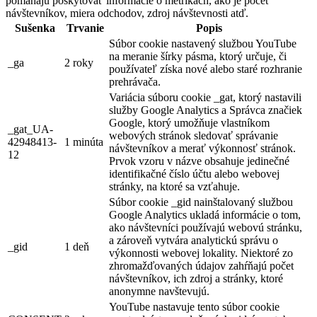
pomáhajú poskytovať informácie o metrikách, ako je počet
návštevníkov, miera odchodov, zdroj návštevnosti atď.
Sušenka
Trvanie
Popis
Súbor cookie nastavený službou YouTube
na meranie šírky pásma, ktorý určuje, či
_ga
2 roky
používateľ získa nové alebo staré rozhranie
prehrávača.
Variácia súboru cookie _gat, ktorý nastavili
služby Google Analytics a Správca značiek
Google, ktorý umožňuje vlastníkom
_gat_UA-
webových stránok sledovať správanie
42948413-
1 minúta
návštevníkov a merať výkonnosť stránok.
12
Prvok vzoru v názve obsahuje jedinečné
identifikačné číslo účtu alebo webovej
stránky, na ktoré sa vzťahuje.
Súbor cookie _gid nainštalovaný službou
Google Analytics ukladá informácie o tom,
ako návštevníci používajú webovú stránku,
a zároveň vytvára analytickú správu o
_gid
1 deň
výkonnosti webovej lokality. Niektoré zo
zhromažďovaných údajov zahŕňajú počet
návštevníkov, ich zdroj a stránky, ktoré
anonymne navštevujú.
YouTube nastavuje tento súbor cookie