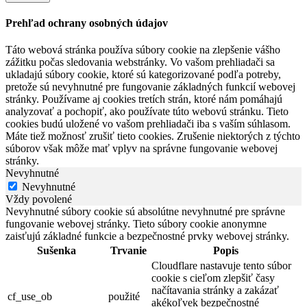
Prehľad ochrany osobných údajov
Táto webová stránka používa súbory cookie na zlepšenie vášho
zážitku počas sledovania webstránky. Vo vašom prehliadači sa
ukladajú súbory cookie, ktoré sú kategorizované podľa potreby,
pretože sú nevyhnutné pre fungovanie základných funkcií webovej
stránky. Používame aj cookies tretích strán, ktoré nám pomáhajú
analyzovať a pochopiť, ako používate túto webovú stránku. Tieto
cookies budú uložené vo vašom prehliadači iba s vaším súhlasom.
Máte tiež možnosť zrušiť tieto cookies. Zrušenie niektorých z týchto
súborov však môže mať vplyv na správne fungovanie webovej
stránky.
Nevyhnutné
Nevyhnutné
Vždy povolené
Nevyhnutné súbory cookie sú absolútne nevyhnutné pre správne
fungovanie webovej stránky. Tieto súbory cookie anonymne
zaisťujú základné funkcie a bezpečnostné prvky webovej stránky.
Sušenka
Trvanie
Popis
Cloudflare nastavuje tento súbor
cookie s cieľom zlepšiť časy
načítavania stránky a zakázať
cf_use_ob
použité
akékoľvek bezpečnostné