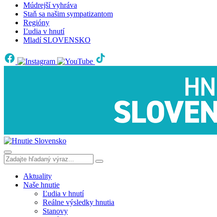
Múdrejší vyhráva
Staň sa našim sympatizantom
Regióny
Ľudia v hnutí
Mladí SLOVENSKO
Aktuality
Naše hnutie
Ľudia v hnutí
Reálne výsledky hnutia
Stanovy