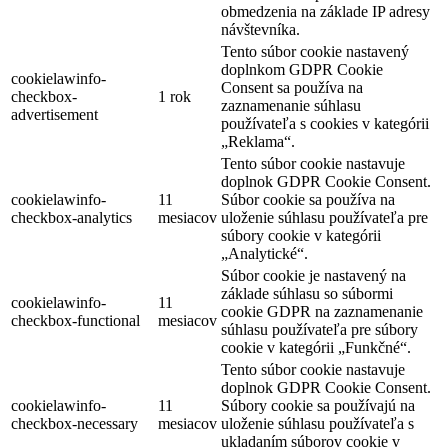
obmedzenia na základe IP adresy
návštevníka.
Tento súbor cookie nastavený
doplnkom GDPR Cookie
cookielawinfo-
Consent sa používa na
checkbox-
1 rok
zaznamenanie súhlasu
advertisement
používateľa s cookies v kategórii
„Reklama“.
Tento súbor cookie nastavuje
doplnok GDPR Cookie Consent.
cookielawinfo-
11
Súbor cookie sa používa na
checkbox-analytics
mesiacov
uloženie súhlasu používateľa pre
súbory cookie v kategórii
„Analytické“.
Súbor cookie je nastavený na
základe súhlasu so súbormi
cookielawinfo-
11
cookie GDPR na zaznamenanie
checkbox-functional
mesiacov
súhlasu používateľa pre súbory
cookie v kategórii „Funkčné“.
Tento súbor cookie nastavuje
doplnok GDPR Cookie Consent.
cookielawinfo-
11
Súbory cookie sa používajú na
checkbox-necessary
mesiacov
uloženie súhlasu používateľa s
ukladaním súborov cookie v