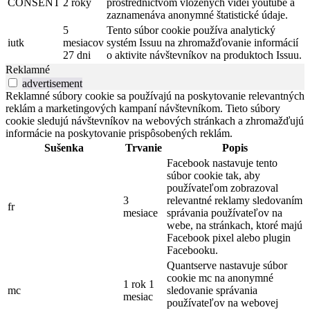
CONSENT
2 roky
prostredníctvom vložených videí youtube a
zaznamenáva anonymné štatistické údaje.
5
Tento súbor cookie používa analytický
iutk
mesiacov
systém Issuu na zhromažďovanie informácií
27 dni
o aktivite návštevníkov na produktoch Issuu.
Reklamné
advertisement
Reklamné súbory cookie sa používajú na poskytovanie relevantných
reklám a marketingových kampaní návštevníkom. Tieto súbory
cookie sledujú návštevníkov na webových stránkach a zhromažďujú
informácie na poskytovanie prispôsobených reklám.
Sušenka
Trvanie
Popis
Facebook nastavuje tento
súbor cookie tak, aby
používateľom zobrazoval
3
relevantné reklamy sledovaním
fr
mesiace
správania používateľov na
webe, na stránkach, ktoré majú
Facebook pixel alebo plugin
Facebooku.
Quantserve nastavuje súbor
cookie mc na anonymné
1 rok 1
mc
sledovanie správania
mesiac
používateľov na webovej