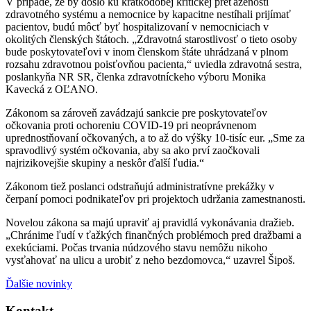
V prípade, že by došlo ku krátkodobej kritickej preťaženosti
zdravotného systému a nemocnice by kapacitne nestíhali prijímať
pacientov, budú môcť byť hospitalizovaní v nemocniciach v
okolitých členských štátoch. „Zdravotná starostlivosť o tieto osoby
bude poskytovateľovi v inom členskom štáte uhrádzaná v plnom
rozsahu zdravotnou poisťovňou pacienta,“ uviedla zdravotná sestra,
poslankyňa NR SR, členka zdravotníckeho výboru Monika
Kavecká z OĽANO.
Zákonom sa zároveň zavádzajú sankcie pre poskytovateľov
očkovania proti ochoreniu COVID-19 pri neoprávnenom
uprednostňovaní očkovaných, a to až do výšky 10-tisíc eur. „Sme za
spravodlivý systém očkovania, aby sa ako prví zaočkovali
najrizikovejšie skupiny a neskôr ďalší ľudia.“
Zákonom tiež poslanci odstraňujú administratívne prekážky v
čerpaní pomoci podnikateľov pri projektoch udržania zamestnanosti.
Novelou zákona sa majú upraviť aj pravidlá vykonávania dražieb.
„Chránime ľudí v ťažkých finančných problémoch pred dražbami a
exekúciami. Počas trvania núdzového stavu nemôžu nikoho
vysťahovať na ulicu a urobiť z neho bezdomovca,“ uzavrel Šipoš.
Ďalšie novinky
Kontakt