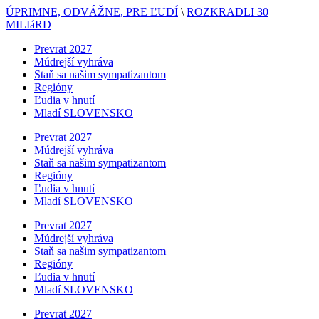
ÚPRIMNE, ODVÁŽNE, PRE ĽUDÍ
\
ROZKRADLI 30
MILIáRD
Prevrat 2027
Múdrejší vyhráva
Staň sa našim sympatizantom
Regióny
Ľudia v hnutí
Mladí SLOVENSKO
Prevrat 2027
Múdrejší vyhráva
Staň sa našim sympatizantom
Regióny
Ľudia v hnutí
Mladí SLOVENSKO
Prevrat 2027
Múdrejší vyhráva
Staň sa našim sympatizantom
Regióny
Ľudia v hnutí
Mladí SLOVENSKO
Prevrat 2027