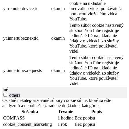
cookie na ukladanie
yt-remote-device-id
okamih
predvolieb videa používateľa
pomocou vloženého videa
YouTube.
Tento súbor cookie nastavený
službou YouTube registruje
jedinečné ID na ukladanie
yt.innertube::nextId
okamih
údajov o videách zo služby
YouTube, ktoré používateľ
videl.
Tento súbor cookie nastavený
službou YouTube registruje
jedinečné ID na ukladanie
yt.innertube::requests
okamih
údajov o videách zo služby
YouTube, ktoré používateľ
videl.
Iné
others
Ostatné nekategorizované súbory cookie sú tie, ktoré sa ešte
analyzujú a neboli ešte zaradené do žiadnej kategórie.
Sušenka
Trvanie
Popis
COMPASS
1 hodina
Bez popisu
cookie_consent_marketing
1 rok
Bez popisu