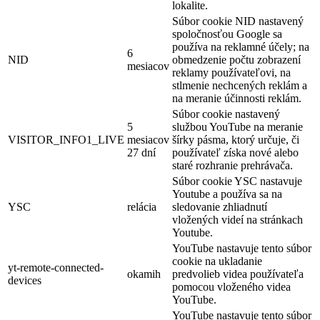
lokalite.
Súbor cookie NID nastavený
spoločnosťou Google sa
používa na reklamné účely; na
6
NID
obmedzenie počtu zobrazení
mesiacov
reklamy používateľovi, na
stlmenie nechcených reklám a
na meranie účinnosti reklám.
Súbor cookie nastavený
5
službou YouTube na meranie
VISITOR_INFO1_LIVE
mesiacov
šírky pásma, ktorý určuje, či
27 dní
používateľ získa nové alebo
staré rozhranie prehrávača.
Súbor cookie YSC nastavuje
Youtube a používa sa na
YSC
relácia
sledovanie zhliadnutí
vložených videí na stránkach
Youtube.
YouTube nastavuje tento súbor
cookie na ukladanie
yt-remote-connected-
okamih
predvolieb videa používateľa
devices
pomocou vloženého videa
YouTube.
YouTube nastavuje tento súbor