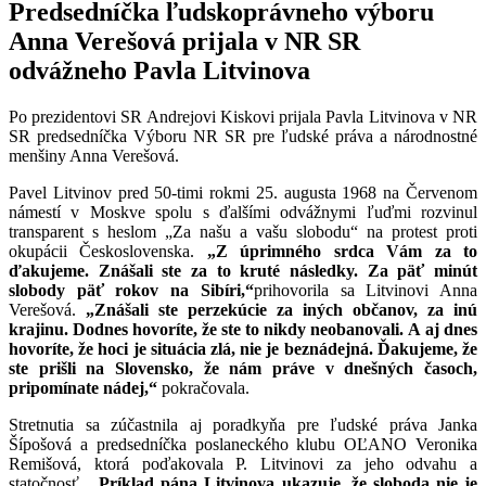
Predsedníčka ľudskoprávneho výboru
Anna Verešová prijala v NR SR
odvážneho Pavla Litvinova
Po prezidentovi SR Andrejovi Kiskovi prijala Pavla Litvinova v NR
SR predsedníčka Výboru NR SR pre ľudské práva a národnostné
menšiny Anna Verešová.
Pavel Litvinov pred 50-timi rokmi 25. augusta 1968 na Červenom
námestí v Moskve spolu s ďalšími odvážnymi ľuďmi rozvinul
transparent s heslom „Za našu a vašu slobodu“ na protest proti
okupácii Československa.
„Z úprimného srdca Vám za to
ďakujeme. Znášali ste za to kruté následky.
Za päť minút
slobody päť rokov na Sibíri,“
prihovorila sa Litvinovi Anna
Verešová.
„Znášali ste perzekúcie za iných občanov, za inú
krajinu. Dodnes hovoríte, že ste to nikdy neobanovali.
A aj dnes
hovoríte, že hoci je situácia zlá, nie je beznádejná. Ďakujeme, že
ste prišli na Slovensko, že nám práve v dnešných časoch,
pripomínate nádej,“
pokračovala.
Stretnutia sa zúčastnila aj poradkyňa pre ľudské práva Janka
Šípošová a predsedníčka poslaneckého klubu OĽANO Veronika
Remišová, ktorá poďakovala P. Litvinovi za jeho odvahu a
statočnosť.
„Príklad pána Litvinova ukazuje, že sloboda nie je