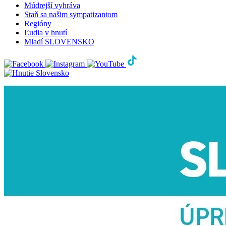
Múdrejší vyhráva
Staň sa našim sympatizantom
Regióny
Ľudia v hnutí
Mladí SLOVENSKO