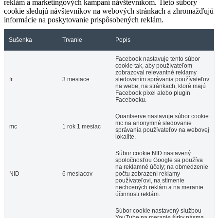
reklám a marketingových kampaní návštevníkom. Tieto súbory
cookie sledujú návštevníkov na webových stránkach a zhromažďujú
informácie na poskytovanie prispôsobených reklám.
Sušenka
Trvanie
Popis
Facebook nastavuje tento súbor
cookie tak, aby používateľom
zobrazoval relevantné reklamy
fr
3 mesiace
sledovaním správania používateľov
na webe, na stránkach, ktoré majú
Facebook pixel alebo plugin
Facebooku.
Quantserve nastavuje súbor cookie
mc na anonymné sledovanie
mc
1 rok 1 mesiac
správania používateľov na webovej
lokalite.
Súbor cookie NID nastavený
spoločnosťou Google sa používa
na reklamné účely; na obmedzenie
NID
6 mesiacov
počtu zobrazení reklamy
používateľovi, na stlmenie
nechcených reklám a na meranie
účinnosti reklám.
Súbor cookie nastavený službou
YouTube na meranie šírky pásma,