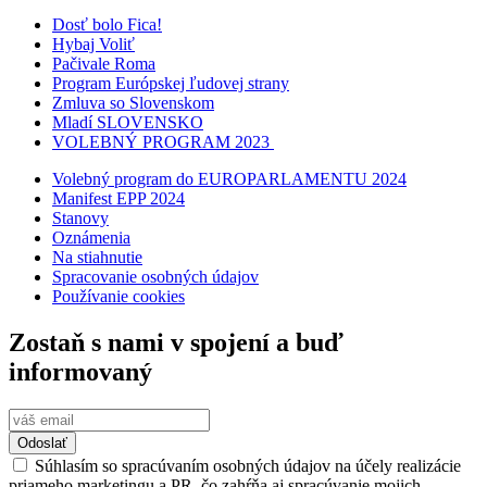
Dosť bolo Fica!
Hybaj Voliť
Pačivale Roma
Program Európskej ľudovej strany
Zmluva so Slovenskom
Mladí SLOVENSKO
VOLEBNÝ PROGRAM 2023
Volebný program do EUROPARLAMENTU 2024
Manifest EPP 2024
Stanovy
Oznámenia
Na stiahnutie
Spracovanie osobných údajov
Používanie cookies
Zostaň s nami v spojení a buď
informovaný
Odoslať
Súhlasím so spracúvaním osobných údajov na účely realizácie
priameho marketingu a PR, čo zahŕňa aj spracúvanie mojich