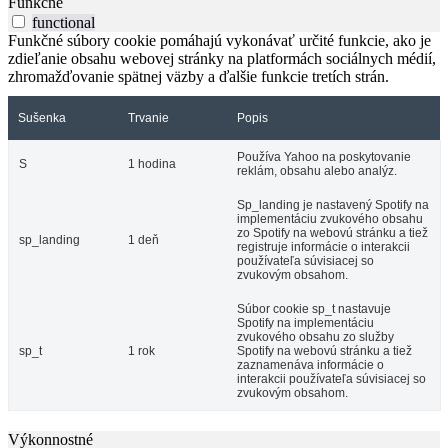
Funkčné
functional
Funkčné súbory cookie pomáhajú vykonávať určité funkcie, ako je
zdieľanie obsahu webovej stránky na platformách sociálnych médií,
zhromažďovanie spätnej väzby a ďalšie funkcie tretích strán.
Sušenka
Trvanie
Popis
Používa Yahoo na poskytovanie
S
1 hodina
reklám, obsahu alebo analýz.
Sp_landing je nastavený Spotify na
implementáciu zvukového obsahu
zo Spotify na webovú stránku a tiež
sp_landing
1 deň
registruje informácie o interakcii
používateľa súvisiacej so
zvukovým obsahom.
Súbor cookie sp_t nastavuje
Spotify na implementáciu
zvukového obsahu zo služby
sp_t
1 rok
Spotify na webovú stránku a tiež
zaznamenáva informácie o
interakcii používateľa súvisiacej so
zvukovým obsahom.
Výkonnostné