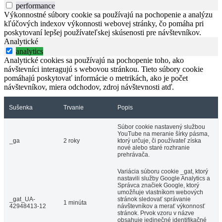
performance
Výkonnostné súbory cookie sa používajú na pochopenie a analýzu
kľúčových indexov výkonnosti webovej stránky, čo pomáha pri
poskytovaní lepšej používateľskej skúsenosti pre návštevníkov.
Analytické
analytics
Analytické cookies sa používajú na pochopenie toho, ako
návštevníci interagujú s webovou stránkou. Tieto súbory cookie
pomáhajú poskytovať informácie o metrikách, ako je počet
návštevníkov, miera odchodov, zdroj návštevnosti atď.
Sušenka
Trvanie
Popis
Súbor cookie nastavený službou
YouTube na meranie šírky pásma,
_ga
2 roky
ktorý určuje, či používateľ získa
nové alebo staré rozhranie
prehrávača.
Variácia súboru cookie _gat, ktorý
nastavili služby Google Analytics a
Správca značiek Google, ktorý
umožňuje vlastníkom webových
_gat_UA-
stránok sledovať správanie
1 minúta
42948413-12
návštevníkov a merať výkonnosť
stránok. Prvok vzoru v názve
obsahuje jedinečné identifikačné