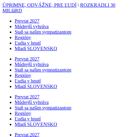
ÚPRIMNE, ODVÁŽNE, PRE ĽUDÍ
\
ROZKRADLI 30
MILIáRD
Prevrat 2027
Múdrejší vyhráva
Staň sa našim sympatizantom
Regióny
Ľudia v hnutí
Mladí SLOVENSKO
Prevrat 2027
Múdrejší vyhráva
Staň sa našim sympatizantom
Regióny
Ľudia v hnutí
Mladí SLOVENSKO
Prevrat 2027
Múdrejší vyhráva
Staň sa našim sympatizantom
Regióny
Ľudia v hnutí
Mladí SLOVENSKO
Prevrat 2027