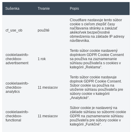
Sušenka
Trvanie
Popis
Cloudflare nastavuje tento súbor
cookie s cieľom zlepšiť časy
načítavania stránky a zakázať
cf_use_ob
použité
akékoľvek bezpečnostné
obmedzenia na základe IP adresy
návštevníka.
Tento súbor cookie nastavený
cookielawinfo-
doplnkom GDPR Cookie Consent
checkbox-
1 rok
sa používa na zaznamenanie
advertisement
súhlasu používateľa s cookies v
kategórii „Reklama“.
Tento súbor cookie nastavuje
doplnok GDPR Cookie Consent.
cookielawinfo-
Súbor cookie sa používa na
checkbox-
11 mesiacov
uloženie súhlasu používateľa pre
analytics
súbory cookie v kategórii
„Analytické“.
Súbor cookie je nastavený na
cookielawinfo-
základe súhlasu so súbormi cookie
checkbox-
11 mesiacov
GDPR na zaznamenanie súhlasu
functional
používateľa pre súbory cookie v
kategórii „Funkčné“.