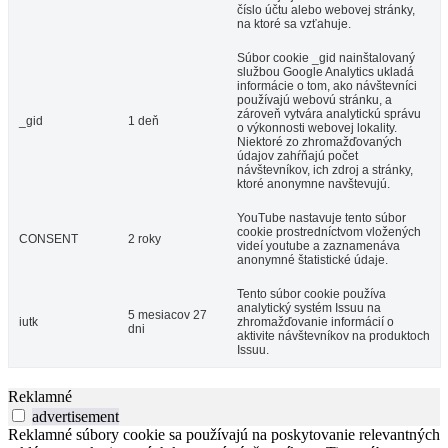
číslo účtu alebo webovej stránky,
na ktoré sa vzťahuje.
Súbor cookie _gid nainštalovaný
službou Google Analytics ukladá
informácie o tom, ako návštevníci
používajú webovú stránku, a
zároveň vytvára analytickú správu
_gid
1 deň
o výkonnosti webovej lokality.
Niektoré zo zhromažďovaných
údajov zahŕňajú počet
návštevníkov, ich zdroj a stránky,
ktoré anonymne navštevujú.
YouTube nastavuje tento súbor
cookie prostredníctvom vložených
CONSENT
2 roky
videí youtube a zaznamenáva
anonymné štatistické údaje.
Tento súbor cookie používa
analytický systém Issuu na
5 mesiacov 27
iutk
zhromažďovanie informácií o
dni
aktivite návštevníkov na produktoch
Issuu.
Reklamné
advertisement
Reklamné súbory cookie sa používajú na poskytovanie relevantných