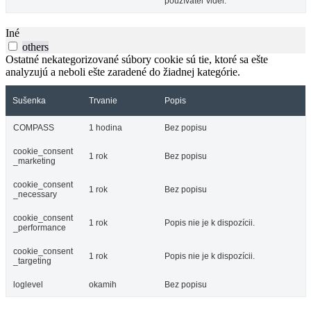
používateľ videl.
Iné
others
Ostatné nekategorizované súbory cookie sú tie, ktoré sa ešte
analyzujú a neboli ešte zaradené do žiadnej kategórie.
Sušenka
Trvanie
Popis
COMPASS
1 hodina
Bez popisu
cookie_consent
1 rok
Bez popisu
_marketing
cookie_consent
1 rok
Bez popisu
_necessary
cookie_consent
1 rok
Popis nie je k dispozícii.
_performance
cookie_consent
1 rok
Popis nie je k dispozícii.
_targeting
loglevel
okamih
Bez popisu