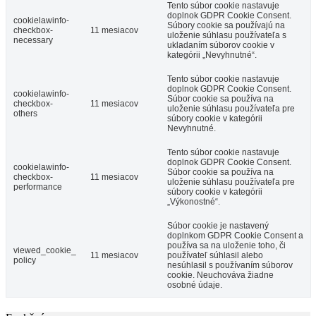
Tento súbor cookie nastavuje
doplnok GDPR Cookie Consent.
cookielawinfo-
Súbory cookie sa používajú na
checkbox-
11 mesiacov
uloženie súhlasu používateľa s
necessary
ukladaním súborov cookie v
kategórii „Nevyhnutné“.
Tento súbor cookie nastavuje
doplnok GDPR Cookie Consent.
cookielawinfo-
Súbor cookie sa používa na
checkbox-
11 mesiacov
uloženie súhlasu používateľa pre
others
súbory cookie v kategórii
Nevyhnutné.
Tento súbor cookie nastavuje
doplnok GDPR Cookie Consent.
cookielawinfo-
Súbor cookie sa používa na
checkbox-
11 mesiacov
uloženie súhlasu používateľa pre
performance
súbory cookie v kategórii
„Výkonostné“.
Súbor cookie je nastavený
doplnkom GDPR Cookie Consent a
používa sa na uloženie toho, či
viewed_cookie_
11 mesiacov
používateľ súhlasil alebo
policy
nesúhlasil s používaním súborov
cookie. Neuchováva žiadne
osobné údaje.