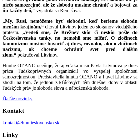
niečo samozrejmé, ale že slobodu musíme chrániť a bojovať za
ňu každý deň,“
vyjadrila sa Remišová.
„My, Rusi, nemôžeme byť slobodní, keď berieme slobodu
menším krajinám,“
citoval Litvinov jeden zo sloganov vtedajšieho
protestu.
„Vedeli sme, že Brežnev skôr či neskôr pošle do
Československa tanky, no nemohli sme mlčať. O zločinoch
komunizmu musíme hovoriť aj dnes, rovnako, ako o zločinoch
nacizmu, ak chceme ochrániť svet pred ďalším
zlom,“
pokračoval Litvinov.
Hnutie OĽANO oceňuje, že aj vďaka misii Pavla Litvinova je dnes
práca ľudskoprávnych organizácií vo vyspelej spoločnosti
samozrejmosťou. Predstavitelia hnutia OĽANO a Pavel Litvinov sa
zhodli na tom, že jednou z kľúčových tém dnešnej doby v oblasti
ľudských práv je sloboda slova a náboženská sloboda.
Ďalšie novinky
Kontakt
kontakt@hnutieslovensko.sk
Linky