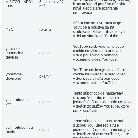
VISITOR_INFO1
5 mesiacov 27
ktorý určuje, či používateľ získa
_LIVE
dní
nové alebo staré rozhranie
prehrávača.
Súbor cookie YSC nastavuje
Youtube a používa sa na
YSC
relácia
sledovanie zhliadnutí vložených
videí na stránkach Youtube.
YouTube nastavuje tento súbor
yt-remote-
cookie na ukladanie predvolieb
connected-
okamih
videa používateľa pomocou
devices
vloženého videa YouTube.
YouTube nastavuje tento súbor
yt-remote-
cookie na ukladanie predvolieb
okamih
device-id
videa používateľa pomocou
vloženého videa YouTube.
Tento súbor cookie nastavený
službou YouTube registruje
yt.innertube::ne
okamih
jedinečné ID na ukladanie údajov o
xtId
videách zo služby YouTube, ktoré
používateľ videl.
Tento súbor cookie nastavený
službou YouTube registruje
yt.innertube::req
okamih
jedinečné ID na ukladanie údajov o
uests
videách zo služby YouTube, ktoré