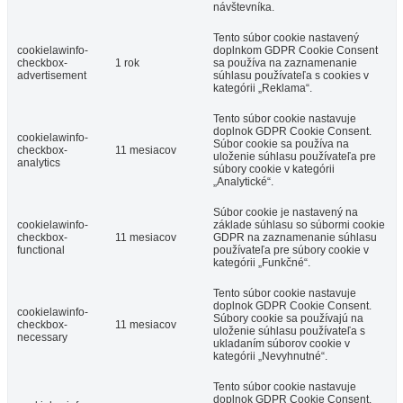
návštevníka.
Tento súbor cookie nastavený
cookielawinfo-
doplnkom GDPR Cookie Consent
checkbox-
1 rok
sa používa na zaznamenanie
advertisement
súhlasu používateľa s cookies v
kategórii „Reklama“.
Tento súbor cookie nastavuje
doplnok GDPR Cookie Consent.
cookielawinfo-
Súbor cookie sa používa na
checkbox-
11 mesiacov
uloženie súhlasu používateľa pre
analytics
súbory cookie v kategórii
„Analytické“.
Súbor cookie je nastavený na
cookielawinfo-
základe súhlasu so súbormi cookie
checkbox-
11 mesiacov
GDPR na zaznamenanie súhlasu
functional
používateľa pre súbory cookie v
kategórii „Funkčné“.
Tento súbor cookie nastavuje
doplnok GDPR Cookie Consent.
cookielawinfo-
Súbory cookie sa používajú na
checkbox-
11 mesiacov
uloženie súhlasu používateľa s
necessary
ukladaním súborov cookie v
kategórii „Nevyhnutné“.
Tento súbor cookie nastavuje
doplnok GDPR Cookie Consent.