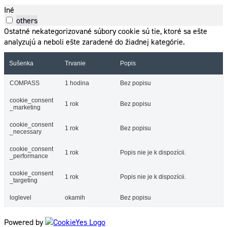
Iné
others
Ostatné nekategorizované súbory cookie sú tie, ktoré sa ešte
analyzujú a neboli ešte zaradené do žiadnej kategórie.
Sušenka
Trvanie
Popis
COMPASS
1 hodina
Bez popisu
cookie_consent
1 rok
Bez popisu
_marketing
cookie_consent
1 rok
Bez popisu
_necessary
cookie_consent
1 rok
Popis nie je k dispozícii.
_performance
cookie_consent
1 rok
Popis nie je k dispozícii.
_targeting
loglevel
okamih
Bez popisu
Powered by