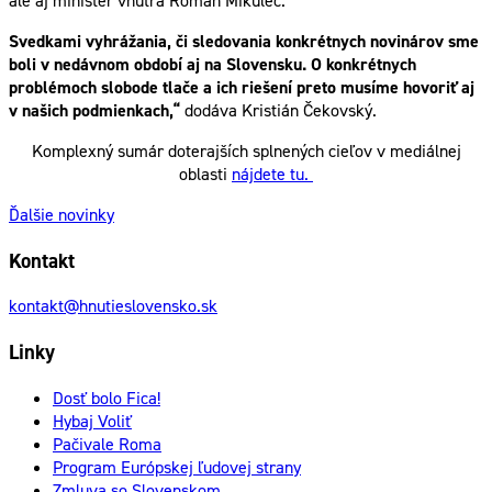
ale aj minister vnútra Roman Mikulec.
Svedkami vyhrážania, či sledovania konkrétnych novinárov sme
boli v nedávnom období aj na Slovensku. O konkrétnych
problémoch slobode tlače a ich riešení preto musíme hovoriť aj
v našich podmienkach,“
dodáva Kristián Čekovský.
Komplexný sumár doterajších splnených cieľov v mediálnej
oblasti
nájdete tu.
Ďalšie novinky
Kontakt
kontakt@hnutieslovensko.sk
Linky
Dosť bolo Fica!
Hybaj Voliť
Pačivale Roma
Program Európskej ľudovej strany
Zmluva so Slovenskom