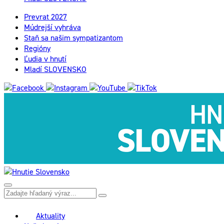
Prevrat 2027
Múdrejší vyhráva
Staň sa našim sympatizantom
Regióny
Ľudia v hnutí
Mladí SLOVENSKO
Aktuality