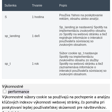
Sušenka
Trvanie
Popis
Používa Yahoo na poskytovanie
S
1 hodina
reklám, obsahu alebo analýz.
Sp_landing je nastavený Spotify na
implementáciu zvukového obsahu
zo Spotify na webovú stránku a tiež
sp_landing
1 deň
registruje informácie o interakcii
používateľa súvisiacej so
zvukovým obsahom.
Súbor cookie sp_t nastavuje
Spotify na implementáciu
zvukového obsahu zo služby
sp_t
1 rok
Spotify na webovú stránku a tiež
zaznamenáva informácie o
interakcii používateľa súvisiacej so
zvukovým obsahom.
Výkonnostné
performance
Výkonnostné súbory cookie sa používajú na pochopenie a analýzu
kľúčových indexov výkonnosti webovej stránky, čo pomáha pri
poskytovaní lepšej používateľskej skúsenosti pre návštevníkov.