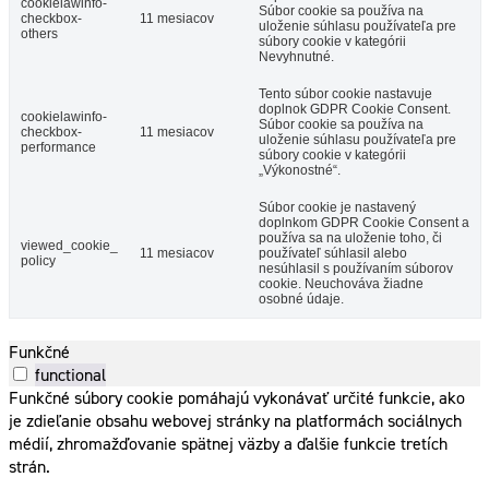
cookielawinfo-
Súbor cookie sa používa na
checkbox-
11 mesiacov
uloženie súhlasu používateľa pre
others
súbory cookie v kategórii
Nevyhnutné.
Tento súbor cookie nastavuje
doplnok GDPR Cookie Consent.
cookielawinfo-
Súbor cookie sa používa na
checkbox-
11 mesiacov
uloženie súhlasu používateľa pre
performance
súbory cookie v kategórii
„Výkonostné“.
Súbor cookie je nastavený
doplnkom GDPR Cookie Consent a
používa sa na uloženie toho, či
viewed_cookie_
11 mesiacov
používateľ súhlasil alebo
policy
nesúhlasil s používaním súborov
cookie. Neuchováva žiadne
osobné údaje.
Funkčné
functional
Funkčné súbory cookie pomáhajú vykonávať určité funkcie, ako
je zdieľanie obsahu webovej stránky na platformách sociálnych
médií, zhromažďovanie spätnej väzby a ďalšie funkcie tretích
strán.