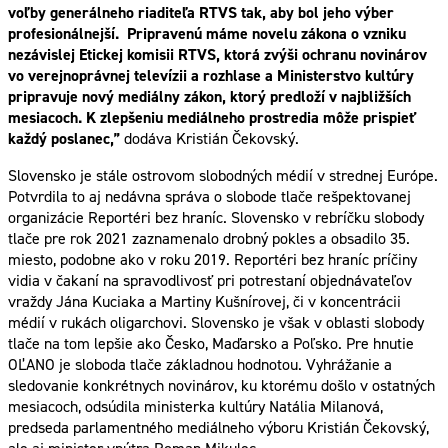
voľby generálneho riaditeľa RTVS tak, aby bol jeho výber
profesionálnejší. Pripravenú máme novelu zákona o vzniku
nezávislej Etickej komisii RTVS, ktorá zvýši ochranu novinárov
vo verejnoprávnej televízii a rozhlase a Ministerstvo kultúry
pripravuje nový mediálny zákon, ktorý predloží v najbližších
mesiacoch. K zlepšeniu mediálneho prostredia môže prispieť
každý poslanec,”
dodáva Kristián Čekovský.
Slovensko je stále ostrovom slobodných médií v strednej Európe.
Potvrdila to aj nedávna správa o slobode tlače rešpektovanej
organizácie Reportéri bez hraníc. Slovensko v rebríčku slobody
tlače pre rok 2021 zaznamenalo drobný pokles a obsadilo 35.
miesto, podobne ako v roku 2019. Reportéri bez hraníc príčiny
vidia v čakaní na spravodlivosť pri potrestaní objednávateľov
vraždy Jána Kuciaka a Martiny Kušnírovej, či v koncentrácii
médií v rukách oligarchovi. Slovensko je však v oblasti slobody
tlače na tom lepšie ako Česko, Maďarsko a Poľsko. Pre hnutie
OĽANO je sloboda tlače základnou hodnotou. Vyhrážanie a
sledovanie konkrétnych novinárov, ku ktorému došlo v ostatných
mesiacoch, odsúdila ministerka kultúry Natália Milanová,
predseda parlamentného mediálneho výboru Kristián Čekovský,