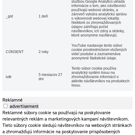
službou Google Analytics ukladá
informácie o tom, ako návštevníci
používajú webovú stránku, a
zároveň vytvára analytickú správu
_gid
1 deň
o výkonnosti webovej lokality.
Niektoré zo zhromažďovaných
údajov zahŕňajú počet
návštevníkov, ich zdroj a stránky,
ktoré anonymne navštevujú.
YouTube nastavuje tento súbor
cookie prostredníctvom vložených
CONSENT
2 roky
videí youtube a zaznamenáva
anonymné štatistické údaje.
Tento súbor cookie používa
analytický systém Issuu na
5 mesiacov 27
iutk
zhromažďovanie informácií o
dni
aktivite návštevníkov na produktoch
Issuu.
Reklamné
advertisement
Reklamné súbory cookie sa používajú na poskytovanie
relevantných reklám a marketingových kampaní návštevníkom.
Tieto súbory cookie sledujú návštevníkov na webových stránkach
a zhromažďujú informácie na poskytovanie prispôsobených