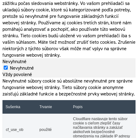
zážitku počas sledovania webstránky. Vo vašom prehliadači sa
ukladajú súbory cookie, ktoré sú kategorizované podľa potreby,
pretože sú nevyhnutné pre fungovanie základných funkcií
webovej stránky. Používame aj cookies tretích strán, ktoré nám
pomáhajú analyzovať a pochopiť, ako používate túto webovú
stránku. Tieto cookies budú uložené vo vašom prehliadači iba s
vaším súhlasom. Máte tiež možnosť zrušiť tieto cookies. Zrušenie
niektorých z týchto súborov však môže mať vplyv na správne
fungovanie webovej stránky.
Nevyhnutné
Nevyhnutné
Vždy povolené
Nevyhnutné súbory cookie sú absolútne nevyhnutné pre správne
fungovanie webovej stránky. Tieto súbory cookie anonymne
zaisťujú základné funkcie a bezpečnostné prvky webovej stránky.
Sušenka
Trvanie
Popis
Cloudflare nastavuje tento súbor
cookie s cieľom zlepšiť časy
načítavania stránky a zakázať
cf_use_ob
použité
akékoľvek bezpečnostné
obmedzenia na základe IP adresy