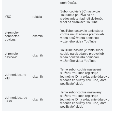
prehrávača.
Súbor cookie YSC nastavuje
Youtube a používa sa na
YSC
relácia
sledovanie zhliadnutí vložených
videí na stránkach Youtube.
YouTube nastavuje tento súbor
yt-remote-
cookie na ukladanie predvolieb
connected-
okamih
videa používateľa pomocou
devices
vloženého videa YouTube.
YouTube nastavuje tento súbor
yt-remote-
cookie na ukladanie predvolieb
okamih
device-id
videa používateľa pomocou
vloženého videa YouTube.
Tento súbor cookie nastavený
službou YouTube registruje
yt.innertube::ne
okamih
jedinečné ID na ukladanie údajov o
xtId
videách zo služby YouTube, ktoré
používateľ videl.
Tento súbor cookie nastavený
službou YouTube registruje
yt.innertube::req
okamih
jedinečné ID na ukladanie údajov o
uests
videách zo služby YouTube, ktoré
používateľ videl.