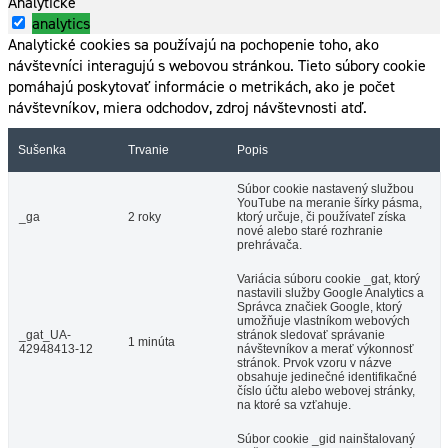
Analytické
analytics
Analytické cookies sa používajú na pochopenie toho, ako
návštevníci interagujú s webovou stránkou. Tieto súbory cookie
pomáhajú poskytovať informácie o metrikách, ako je počet
návštevníkov, miera odchodov, zdroj návštevnosti atď.
Sušenka
Trvanie
Popis
Súbor cookie nastavený službou
YouTube na meranie šírky pásma,
_ga
2 roky
ktorý určuje, či používateľ získa
nové alebo staré rozhranie
prehrávača.
Variácia súboru cookie _gat, ktorý
nastavili služby Google Analytics a
Správca značiek Google, ktorý
umožňuje vlastníkom webových
_gat_UA-
stránok sledovať správanie
1 minúta
42948413-12
návštevníkov a merať výkonnosť
stránok. Prvok vzoru v názve
obsahuje jedinečné identifikačné
číslo účtu alebo webovej stránky,
na ktoré sa vzťahuje.
Súbor cookie _gid nainštalovaný