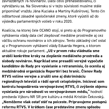
zavraždených 76 novinárov. Ďalší čelili prenasledovaniu, či
vyhrážaniu sa. Na Slovensku si v tejto súvislosti musíme stále
pripomínať vraždu Jána Kuciaka a Martiny Kušnírovej. Tento čin
odštartoval zásadné spoločenské zmeny, ktoré vyústili až do
výsledku parlamentných volieb v roku 2020.
Koalícia, na ktorej čele OĽANO stojí, si preto aj do Programového
vyhlásenia vlády dala cieľ zlepšovať mediálne prostredie aj cez
väčšiu ochranu novinárov a ich zdrojov. Tento základný cieľ ostal
aj v Programovom vyhlásení vlády Eduarda Hegera, o ktorom
aktuálne rokuje parlament.
„Už v prvom roku vládnutia sme
urobili konkrétne kroky na zlepšenie mediálneho prostredia a
slobody novinárov. Napríklad sme presadili verejné vypočutie
kandidátov do Rady pre vysielanie a retransmisiu, čo ocenila aj
medzinárodná organizácia Reportéri bez hraníc. Členov Rady
RTVS volíme verejne a zrušili sme aj diskrimináciu
regionálnych televízií a rádií oproti celoplošným. Inicioval som
kontrolu hospodárenia verejnoprávnej RTVS, či zvýšenie objemu
vysielania pre národnosti vo verejnoprávnom médiu,“
hodnotí
predseda Výboru NR SR pre kultúru a médiá Kristián Čekovský
.
„Nemôžeme však ostať stáť na polceste. Pripravujeme postupnú
reformu RTVS. V krátkom čase predstavíme zmenu spôsobu