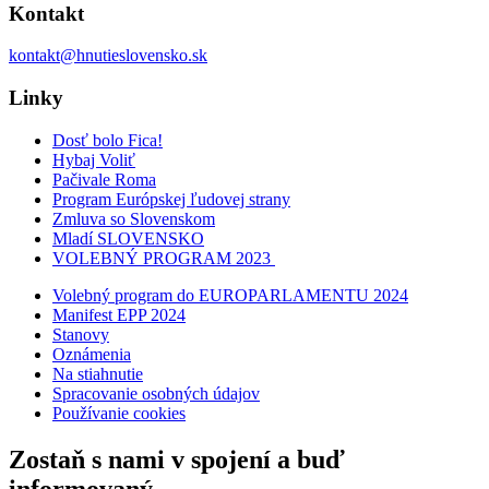
Kontakt
kontakt@hnutieslovensko.sk
Linky
Dosť bolo Fica!
Hybaj Voliť
Pačivale Roma
Program Európskej ľudovej strany
Zmluva so Slovenskom
Mladí SLOVENSKO
VOLEBNÝ PROGRAM 2023
Volebný program do EUROPARLAMENTU 2024
Manifest EPP 2024
Stanovy
Oznámenia
Na stiahnutie
Spracovanie osobných údajov
Používanie cookies
Zostaň s nami v spojení a buď
informovaný