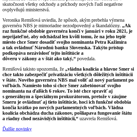
skutočnosti všetky odchody a príchody nových ľudí negatívne
ovplyvňujú ministerstvá.
Veronika Remišová uviedla, že spôsob, akým prebehla výmena
guvernéra NBS je mimoriadne nezodpovedný a škandalózny.
„Ak
raz funkčné obdobie guvernéra končí v januári v roku 2021, je
neprijateľné, aby odchádzal len kvôli tomu, že na jeho teplé
miesto chce Smer dosadiť svojho nominanta Petra Kažimíra
a tak ovládnuť Národnú banku Slovenska. Takýto prístup
podkopáva nezávislosť tejto inštitúcie a
dôveru v zákony a v štát ako taký,“
povedala.
Remišová takisto upozornila, že
„vládna koalícia a hlavne Smer si
chce takto zabezpečiť privatizáciu všetkých dôležitých inštitúcii
v štáte. Nového guvernéra NBS mal voliť až nový parlament po
voľbách. Namiesto toho si chce Smer zabetónovať svojho
nominanta na ďalších 6 rokov. To isté chce spraviť aj
s generálnym a špeciálnym prokurátorom, pretože v záujme
Smeru je ovládnuť aj tieto inštitúcie, hoci ich funkčné obdobia
končia krátko po nových parlamentných voľbách. Vládna
koalícia obchádza ducha zákonov, pošliapava fungovanie štátu
a riadny chod nezávislých inštitúcii,“
uzavrela Remišová.
Ďalšie novinky