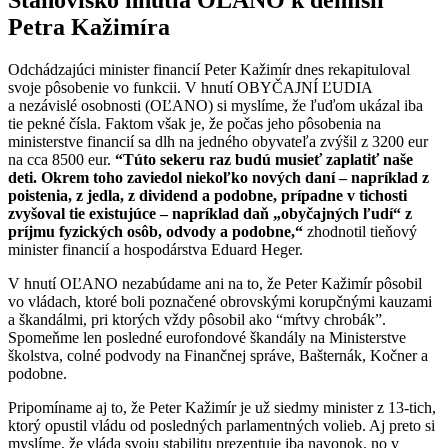
Petra Kažimíra
Odchádzajúci minister financií Peter Kažimír dnes rekapituloval
svoje pôsobenie vo funkcii. V hnutí OBYČAJNÍ ĽUDIA
a nezávislé osobnosti (OĽANO) si myslíme, že ľuďom ukázal iba
tie pekné čísla. Faktom však je, že počas jeho pôsobenia na
ministerstve financií sa dlh na jedného obyvateľa zvýšil z 3200 eur
na cca 8500 eur.
“Túto sekeru raz budú musieť zaplatiť naše
deti. Okrem toho zaviedol niekoľko nových daní – napríklad z
poistenia, z jedla, z dividend a podobne, prípadne v tichosti
zvyšoval tie existujúce – napríklad daň „obyčajných ľudí“ z
príjmu fyzických osôb, odvody a podobne,“
zhodnotil tieňový
minister financií a hospodárstva Eduard Heger.
V hnutí OĽANO nezabúdame ani na to, že Peter Kažimír pôsobil
vo vládach, ktoré boli poznačené obrovskými korupčnými kauzami
a škandálmi, pri ktorých vždy pôsobil ako “mŕtvy chrobák”.
Spomeňme len posledné eurofondové škandály na Ministerstve
školstva, colné podvody na Finančnej správe, Bašternák, Kočner a
podobne.
Pripomíname aj to, že Peter Kažimír je už siedmy minister z 13-tich,
ktorý opustil vládu od posledných parlamentných volieb. Aj preto si
myslíme, že vláda svoju stabilitu prezentuje iba navonok, no v