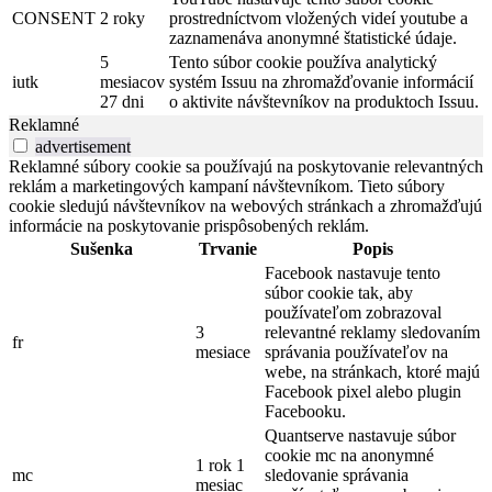
CONSENT
2 roky
prostredníctvom vložených videí youtube a
zaznamenáva anonymné štatistické údaje.
5
Tento súbor cookie používa analytický
iutk
mesiacov
systém Issuu na zhromažďovanie informácií
27 dni
o aktivite návštevníkov na produktoch Issuu.
Reklamné
advertisement
Reklamné súbory cookie sa používajú na poskytovanie relevantných
reklám a marketingových kampaní návštevníkom. Tieto súbory
cookie sledujú návštevníkov na webových stránkach a zhromažďujú
informácie na poskytovanie prispôsobených reklám.
Sušenka
Trvanie
Popis
Facebook nastavuje tento
súbor cookie tak, aby
používateľom zobrazoval
3
relevantné reklamy sledovaním
fr
mesiace
správania používateľov na
webe, na stránkach, ktoré majú
Facebook pixel alebo plugin
Facebooku.
Quantserve nastavuje súbor
cookie mc na anonymné
1 rok 1
mc
sledovanie správania
mesiac