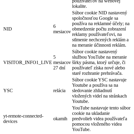
používateľov na webovej
lokalite.
Súbor cookie NID nastavený
spoločnosťou Google sa
používa na reklamné účely; na
6
NID
obmedzenie počtu zobrazení
mesiacov
reklamy používateľovi, na
stlmenie nechcených reklám a
na meranie účinnosti reklám.
Súbor cookie nastavený
5
službou YouTube na meranie
VISITOR_INFO1_LIVE
mesiacov
šírky pásma, ktorý určuje, či
27 dní
používateľ získa nové alebo
staré rozhranie prehrávača.
Súbor cookie YSC nastavuje
Youtube a používa sa na
YSC
relácia
sledovanie zhliadnutí
vložených videí na stránkach
Youtube.
YouTube nastavuje tento súbor
cookie na ukladanie
yt-remote-connected-
okamih
predvolieb videa používateľa
devices
pomocou vloženého videa
YouTube.