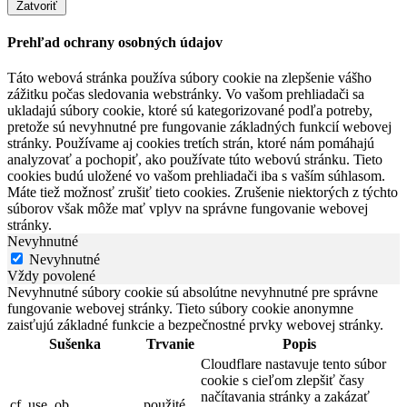
Zatvoriť
Prehľad ochrany osobných údajov
Táto webová stránka používa súbory cookie na zlepšenie vášho
zážitku počas sledovania webstránky. Vo vašom prehliadači sa
ukladajú súbory cookie, ktoré sú kategorizované podľa potreby,
pretože sú nevyhnutné pre fungovanie základných funkcií webovej
stránky. Používame aj cookies tretích strán, ktoré nám pomáhajú
analyzovať a pochopiť, ako používate túto webovú stránku. Tieto
cookies budú uložené vo vašom prehliadači iba s vaším súhlasom.
Máte tiež možnosť zrušiť tieto cookies. Zrušenie niektorých z týchto
súborov však môže mať vplyv na správne fungovanie webovej
stránky.
Nevyhnutné
Nevyhnutné
Vždy povolené
Nevyhnutné súbory cookie sú absolútne nevyhnutné pre správne
fungovanie webovej stránky. Tieto súbory cookie anonymne
zaisťujú základné funkcie a bezpečnostné prvky webovej stránky.
Sušenka
Trvanie
Popis
Cloudflare nastavuje tento súbor
cookie s cieľom zlepšiť časy
načítavania stránky a zakázať
cf_use_ob
použité