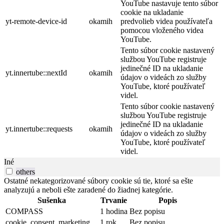
YouTube nastavuje tento súbor
cookie na ukladanie
yt-remote-device-id
okamih
predvolieb videa používateľa
pomocou vloženého videa
YouTube.
Tento súbor cookie nastavený
službou YouTube registruje
jedinečné ID na ukladanie
yt.innertube::nextId
okamih
údajov o videách zo služby
YouTube, ktoré používateľ
videl.
Tento súbor cookie nastavený
službou YouTube registruje
jedinečné ID na ukladanie
yt.innertube::requests
okamih
údajov o videách zo služby
YouTube, ktoré používateľ
videl.
Iné
others
Ostatné nekategorizované súbory cookie sú tie, ktoré sa ešte
analyzujú a neboli ešte zaradené do žiadnej kategórie.
Sušenka
Trvanie
Popis
COMPASS
1 hodina
Bez popisu
cookie_consent_marketing
1 rok
Bez popisu