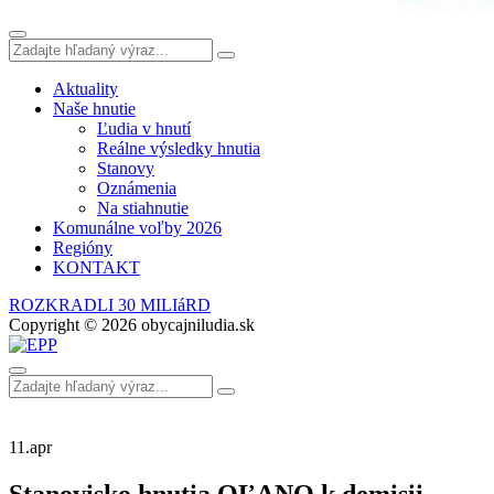
Aktuality
Naše hnutie
Ľudia v hnutí
Reálne výsledky hnutia
Stanovy
Oznámenia
Na stiahnutie
Komunálne voľby 2026
Regióny
KONTAKT
ROZKRADLI 30 MILIáRD
Copyright © 2026 obycajniludia.sk
11.
apr
Stanovisko hnutia OĽANO k demisii