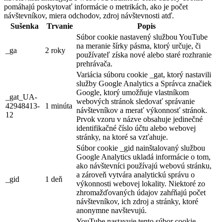
pomáhajú poskytovať informácie o metrikách, ako je počet
návštevníkov, miera odchodov, zdroj návštevnosti atď.
Sušenka
Trvanie
Popis
Súbor cookie nastavený službou YouTube
na meranie šírky pásma, ktorý určuje, či
_ga
2 roky
používateľ získa nové alebo staré rozhranie
prehrávača.
Variácia súboru cookie _gat, ktorý nastavili
služby Google Analytics a Správca značiek
Google, ktorý umožňuje vlastníkom
_gat_UA-
webových stránok sledovať správanie
42948413-
1 minúta
návštevníkov a merať výkonnosť stránok.
12
Prvok vzoru v názve obsahuje jedinečné
identifikačné číslo účtu alebo webovej
stránky, na ktoré sa vzťahuje.
Súbor cookie _gid nainštalovaný službou
Google Analytics ukladá informácie o tom,
ako návštevníci používajú webovú stránku,
a zároveň vytvára analytickú správu o
_gid
1 deň
výkonnosti webovej lokality. Niektoré zo
zhromažďovaných údajov zahŕňajú počet
návštevníkov, ich zdroj a stránky, ktoré
anonymne navštevujú.
YouTube nastavuje tento súbor cookie