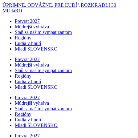
ÚPRIMNE, ODVÁŽNE, PRE ĽUDÍ
\
ROZKRADLI 30
MILIáRD
Prevrat 2027
Múdrejší vyhráva
Staň sa našim sympatizantom
Regióny
Ľudia v hnutí
Mladí SLOVENSKO
Prevrat 2027
Múdrejší vyhráva
Staň sa našim sympatizantom
Regióny
Ľudia v hnutí
Mladí SLOVENSKO
Prevrat 2027
Múdrejší vyhráva
Staň sa našim sympatizantom
Regióny
Ľudia v hnutí
Mladí SLOVENSKO
Prevrat 2027