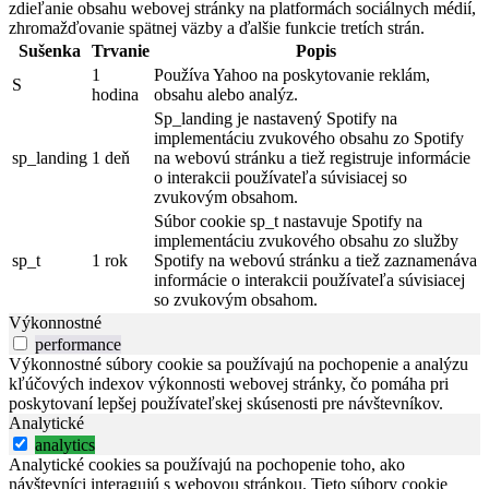
zdieľanie obsahu webovej stránky na platformách sociálnych médií,
zhromažďovanie spätnej väzby a ďalšie funkcie tretích strán.
Sušenka
Trvanie
Popis
1
Používa Yahoo na poskytovanie reklám,
S
hodina
obsahu alebo analýz.
Sp_landing je nastavený Spotify na
implementáciu zvukového obsahu zo Spotify
sp_landing
1 deň
na webovú stránku a tiež registruje informácie
o interakcii používateľa súvisiacej so
zvukovým obsahom.
Súbor cookie sp_t nastavuje Spotify na
implementáciu zvukového obsahu zo služby
sp_t
1 rok
Spotify na webovú stránku a tiež zaznamenáva
informácie o interakcii používateľa súvisiacej
so zvukovým obsahom.
Výkonnostné
performance
Výkonnostné súbory cookie sa používajú na pochopenie a analýzu
kľúčových indexov výkonnosti webovej stránky, čo pomáha pri
poskytovaní lepšej používateľskej skúsenosti pre návštevníkov.
Analytické
analytics
Analytické cookies sa používajú na pochopenie toho, ako
návštevníci interagujú s webovou stránkou. Tieto súbory cookie