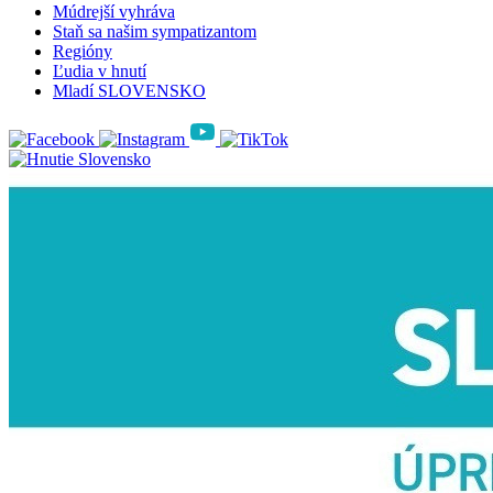
Múdrejší vyhráva
Staň sa našim sympatizantom
Regióny
Ľudia v hnutí
Mladí SLOVENSKO