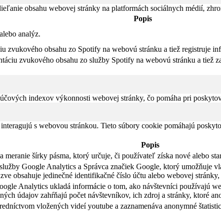
eľanie obsahu webovej stránky na platformách sociálnych médií, zhroma
Popis
alebo analýz.
iu zvukového obsahu zo Spotify na webovú stránku a tiež registruje in
táciu zvukového obsahu zo služby Spotify na webovú stránku a tiež za
čových indexov výkonnosti webovej stránky, čo pomáha pri poskytovan
 interagujú s webovou stránkou. Tieto súbory cookie pomáhajú poskyto
Popis
meranie šírky pásma, ktorý určuje, či používateľ získa nové alebo sta
li služby Google Analytics a Správca značiek Google, ktorý umožňuje 
ve obsahuje jedinečné identifikačné číslo účtu alebo webovej stránky, 
ogle Analytics ukladá informácie o tom, ako návštevníci používajú we
ých údajov zahŕňajú počet návštevníkov, ich zdroj a stránky, ktoré a
tredníctvom vložených videí youtube a zaznamenáva anonymné štatistic