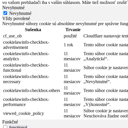
vo vašom prehliadači iba s vaším súhlasom. Máte tiež možnosť zrušiť
Nevyhnutné
Nevyhnutné
Vždy povolené
Nevyhnutné súbory cookie sú absolútne nevyhnutné pre správne fung
Sušenka
Trvanie
cf_use_ob
použité
Cloudflare nastavuje te
cookielawinfo-checkbox-
1 rok
Tento súbor cookie nas
advertisement
cookielawinfo-checkbox-
11
Tento súbor cookie nast
analytics
mesiacov
„Analytické“.
cookielawinfo-checkbox-
11
Súbor cookie je nastave
functional
mesiacov
cookielawinfo-checkbox-
11
Tento súbor cookie nast
necessary
mesiacov
„Nevyhnutné“.
11
cookielawinfo-checkbox-others
Tento súbor cookie nast
mesiacov
cookielawinfo-checkbox-
11
Tento súbor cookie nast
performance
mesiacov
„Výkonostné“.
11
Súbor cookie je nastave
viewed_cookie_policy
mesiacov
Neuchováva žiadne osob
Funkčné
functional