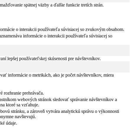
žďovanie spätnej väzby a ďalšie funkcie tretích strán.
formácie o interakcii používateľa súvisiacej so zvukovým obsahom.
znamenáva informácie o interakcii používateľa súvisiacej so
í lepšej používateľskej skúsenosti pre návštevníkov.
vať informácie o metrikách, ako je počet návštevníkov, miera
ré rozhranie prehrávača.
vlastníkom webových stránok sledovať správanie návštevníkov a
na ktoré sa vzťahuje.
bovú stránku, a zároveň vytvára analytickú správu o výkonnosti
nonymne navštevujú.
ké údaje.