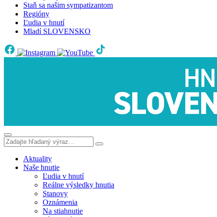
Staň sa našim sympatizantom
Regióny
Ľudia v hnutí
Mladí SLOVENSKO
Aktuality
Naše hnutie
Ľudia v hnutí
Reálne výsledky hnutia
Stanovy
Oznámenia
Na stiahnutie