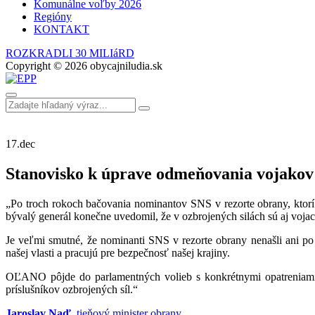
Komunálne voľby 2026
Regióny
KONTAKT
ROZKRADLI 30 MILIáRD
Copyright © 2026 obycajniludia.sk
17.
dec
Stanovisko k úprave odmeňovania vojakov
„Po troch rokoch bačovania nominantov SNS v rezorte obrany, ktorí
bývalý generál konečne uvedomil, že v ozbrojených silách sú aj vojac
Je veľmi smutné, že nominanti SNS v rezorte obrany nenašli ani po
našej vlasti a pracujú pre bezpečnosť našej krajiny.
OĽANO pôjde do parlamentných volieb s konkrétnymi opatreniami, 
príslušníkov ozbrojených síl.“
Jaroslav Naď
, tieňový minister obrany