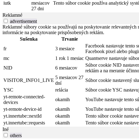
iutk
mesiacov
Tento súbor cookie používa analytický syst
27 dni
Reklamné
advertisement
Reklamné súbory cookie sa používajú na poskytovanie relevantných
informácie na poskytovanie prispôsobených reklám.
Sušenka
Trvanie
Facebook nastavuje tento s
fr
3 mesiace
Facebook pixel alebo plug
mc
1 rok 1 mesiac
Quantserve nastavuje súbo
Súbor cookie NID nastaven
NID
6 mesiacov
reklám a na meranie účinno
5 mesiacov 27
VISITOR_INFO1_LIVE
Súbor cookie nastavený slu
dní
YSC
relácia
Súbor cookie YSC nastavuje
yt-remote-connected-
okamih
YouTube nastavuje tento s
devices
yt-remote-device-id
okamih
YouTube nastavuje tento s
yt.innertube::nextId
okamih
Tento súbor cookie nastave
yt.innertube::requests
okamih
Tento súbor cookie nastave
Iné
others