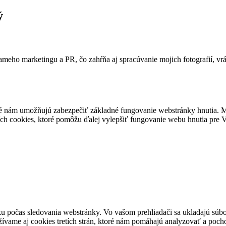
ý
ameho marketingu a PR, čo zahŕňa aj spracúvanie mojich fotografií, vr
é nám umožňujú zabezpečiť základné fungovanie webstránky hnutia. M
ích cookies, ktoré pomôžu ďalej vylepšiť fungovanie webu hnutia pre Vá
u počas sledovania webstránky. Vo vašom prehliadači sa ukladajú súbor
ívame aj cookies tretích strán, ktoré nám pomáhajú analyzovať a pocho