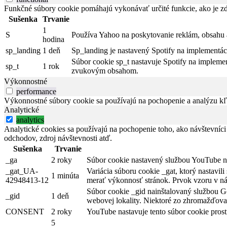
Funkčné súbory cookie pomáhajú vykonávať určité funkcie, ako je zdi
Sušenka
Trvanie
1
S
Používa Yahoo na poskytovanie reklám, obsahu 
hodina
sp_landing
1 deň
Sp_landing je nastavený Spotify na implementác
Súbor cookie sp_t nastavuje Spotify na implemen
sp_t
1 rok
zvukovým obsahom.
Výkonnostné
performance
Výkonnostné súbory cookie sa používajú na pochopenie a analýzu kľú
Analytické
analytics
Analytické cookies sa používajú na pochopenie toho, ako návštevníci
odchodov, zdroj návštevnosti atď.
Sušenka
Trvanie
_ga
2 roky
Súbor cookie nastavený službou YouTube na 
_gat_UA-
Variácia súboru cookie _gat, ktorý nastavi
1 minúta
42948413-12
merať výkonnosť stránok. Prvok vzoru v náz
Súbor cookie _gid nainštalovaný službou Go
_gid
1 deň
webovej lokality. Niektoré zo zhromažďovan
CONSENT
2 roky
YouTube nastavuje tento súbor cookie pros
5