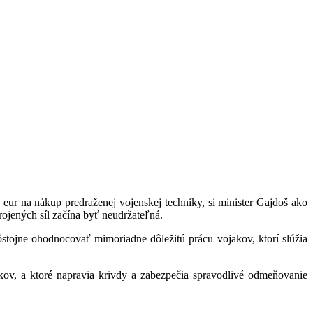
ur na nákup predraženej vojenskej techniky, si minister Gajdoš ako
rojených síl začína byť neudržateľná.
stojne ohodnocovať mimoriadne dôležitú prácu vojakov, ktorí slúžia
ov, a ktoré napravia krivdy a zabezpečia spravodlivé odmeňovanie