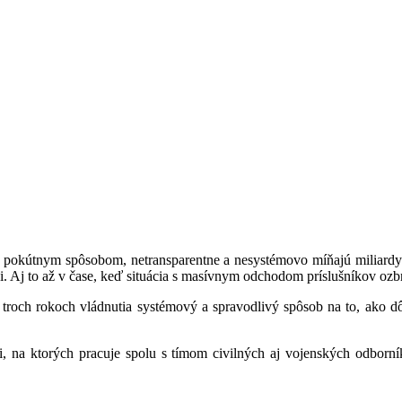
 pokútnym spôsobom, netransparentne a nesystémovo míňajú miliardy e
i. Aj to až v čase, keď situácia s masívnym odchodom príslušníkov ozb
 troch rokoch vládnutia systémový a spravodlivý spôsob na to, ako dô
na ktorých pracuje spolu s tímom civilných aj vojenských odborník