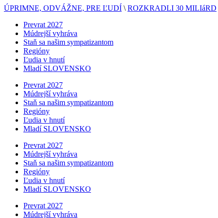
ÚPRIMNE, ODVÁŽNE, PRE ĽUDÍ
\
ROZKRADLI 30 MILIáRD
Prevrat 2027
Múdrejší vyhráva
Staň sa našim sympatizantom
Regióny
Ľudia v hnutí
Mladí SLOVENSKO
Prevrat 2027
Múdrejší vyhráva
Staň sa našim sympatizantom
Regióny
Ľudia v hnutí
Mladí SLOVENSKO
Prevrat 2027
Múdrejší vyhráva
Staň sa našim sympatizantom
Regióny
Ľudia v hnutí
Mladí SLOVENSKO
Prevrat 2027
Múdrejší vyhráva