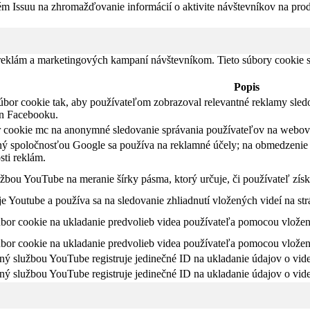
ém Issuu na zhromažďovanie informácií o aktivite návštevníkov na pro
 reklám a marketingových kampaní návštevníkom. Tieto súbory cookie
Popis
úbor cookie tak, aby používateľom zobrazoval relevantné reklamy sled
in Facebooku.
r cookie mc na anonymné sledovanie správania používateľov na webovej
ý spoločnosťou Google sa používa na reklamné účely; na obmedzenie 
sti reklám.
žbou YouTube na meranie šírky pásma, ktorý určuje, či používateľ získ
 Youtube a používa sa na sledovanie zhliadnutí vložených videí na st
úbor cookie na ukladanie predvolieb videa používateľa pomocou vlože
úbor cookie na ukladanie predvolieb videa používateľa pomocou vlože
ný službou YouTube registruje jedinečné ID na ukladanie údajov o vide
ný službou YouTube registruje jedinečné ID na ukladanie údajov o vide