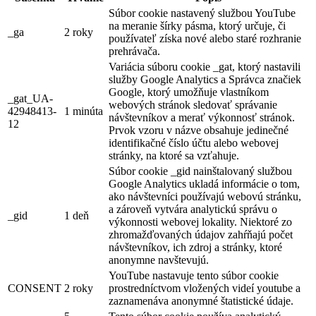
Súbor cookie nastavený službou YouTube
na meranie šírky pásma, ktorý určuje, či
_ga
2 roky
používateľ získa nové alebo staré rozhranie
prehrávača.
Variácia súboru cookie _gat, ktorý nastavili
služby Google Analytics a Správca značiek
Google, ktorý umožňuje vlastníkom
_gat_UA-
webových stránok sledovať správanie
42948413-
1 minúta
návštevníkov a merať výkonnosť stránok.
12
Prvok vzoru v názve obsahuje jedinečné
identifikačné číslo účtu alebo webovej
stránky, na ktoré sa vzťahuje.
Súbor cookie _gid nainštalovaný službou
Google Analytics ukladá informácie o tom,
ako návštevníci používajú webovú stránku,
a zároveň vytvára analytickú správu o
_gid
1 deň
výkonnosti webovej lokality. Niektoré zo
zhromažďovaných údajov zahŕňajú počet
návštevníkov, ich zdroj a stránky, ktoré
anonymne navštevujú.
YouTube nastavuje tento súbor cookie
CONSENT
2 roky
prostredníctvom vložených videí youtube a
zaznamenáva anonymné štatistické údaje.