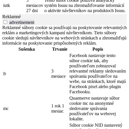
5
Tento súbor cookie používa analytický
iutk
mesiacov
systém Issuu na zhromažďovanie informácií
27 dni
o aktivite návštevníkov na produktoch Issuu.
Reklamné
advertisement
Reklamné súbory cookie sa používajú na poskytovanie relevantných
reklám a marketingových kampaní návštevníkom. Tieto súbory
cookie sledujú návštevníkov na webových stránkach a zhromažďujú
informácie na poskytovanie prispôsobených reklám.
Sušenka
Trvanie
Popis
Facebook nastavuje tento
súbor cookie tak, aby
používateľom zobrazoval
3
relevantné reklamy sledovaním
fr
mesiace
správania používateľov na
webe, na stránkach, ktoré majú
Facebook pixel alebo plugin
Facebooku.
Quantserve nastavuje súbor
cookie mc na anonymné
1 rok 1
mc
sledovanie správania
mesiac
používateľov na webovej
lokalite.
Súbor cookie NID nastavený