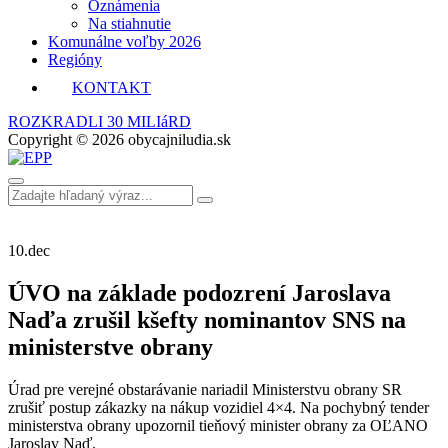
Oznámenia
Na stiahnutie
Komunálne voľby 2026
Regióny
KONTAKT
ROZKRADLI 30 MILIáRD
Copyright © 2026 obycajniludia.sk
10.
dec
ÚVO na základe podozrení Jaroslava
Naďa zrušil kšefty nominantov SNS na
ministerstve obrany
Úrad pre verejné obstarávanie nariadil Ministerstvu obrany SR
zrušiť postup zákazky na nákup vozidiel 4×4. Na pochybný tender
ministerstva obrany upozornil tieňový minister obrany za OĽANO
Jaroslav Naď.