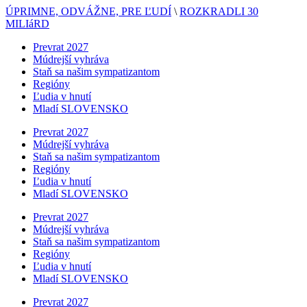
ÚPRIMNE, ODVÁŽNE, PRE ĽUDÍ
\
ROZKRADLI 30
MILIáRD
Prevrat 2027
Múdrejší vyhráva
Staň sa našim sympatizantom
Regióny
Ľudia v hnutí
Mladí SLOVENSKO
Prevrat 2027
Múdrejší vyhráva
Staň sa našim sympatizantom
Regióny
Ľudia v hnutí
Mladí SLOVENSKO
Prevrat 2027
Múdrejší vyhráva
Staň sa našim sympatizantom
Regióny
Ľudia v hnutí
Mladí SLOVENSKO
Prevrat 2027