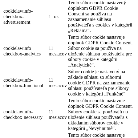
Tento súbor cookie nastavený
doplnkom GDPR Cookie
cookielawinfo-
Consent sa používa na
checkbox-
1 rok
zaznamenanie súhlasu
advertisement
používateľa s cookies v kategórii
„Reklama“.
Tento súbor cookie nastavuje
doplnok GDPR Cookie Consent.
cookielawinfo-
11
Súbor cookie sa používa na
checkbox-analytics
mesiacov
uloženie súhlasu používateľa pre
súbory cookie v kategórii
„Analytické“.
Súbor cookie je nastavený na
základe súhlasu so súbormi
cookielawinfo-
11
cookie GDPR na zaznamenanie
checkbox-functional
mesiacov
súhlasu používateľa pre súbory
cookie v kategórii „Funkčné“.
Tento súbor cookie nastavuje
doplnok GDPR Cookie Consent.
cookielawinfo-
11
Súbory cookie sa používajú na
checkbox-necessary
mesiacov
uloženie súhlasu používateľa s
ukladaním súborov cookie v
kategórii „Nevyhnutné“.
Tento súbor cookie nastavuje