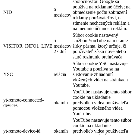
spoločnosťou Google sa
používa na reklamné účely; na
6
NID
obmedzenie počtu zobrazení
mesiacov
reklamy používateľovi, na
stlmenie nechcených reklám a
na meranie účinnosti reklám.
Súbor cookie nastavený
5
službou YouTube na meranie
VISITOR_INFO1_LIVE
mesiacov
šírky pásma, ktorý určuje, či
27 dní
používateľ získa nové alebo
staré rozhranie prehrávača.
Súbor cookie YSC nastavuje
Youtube a používa sa na
YSC
relácia
sledovanie zhliadnutí
vložených videí na stránkach
Youtube.
YouTube nastavuje tento súbor
cookie na ukladanie
yt-remote-connected-
okamih
predvolieb videa používateľa
devices
pomocou vloženého videa
YouTube.
YouTube nastavuje tento súbor
cookie na ukladanie
yt-remote-device-id
okamih
predvolieb videa používateľa