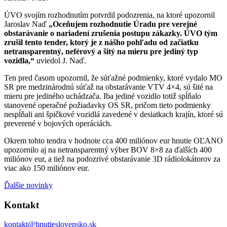
ÚVO svojím rozhodnutím potvrdil podozrenia, na ktoré upozornil
Jaroslav Naď
„Oceňujem rozhodnutie Úradu pre verejné
obstarávanie o nariadení zrušenia postupu zákazky. ÚVO tým
zrušil tento tender, ktorý je z nášho pohľadu od začiatku
netransparentný, neférový a šitý na mieru pre jediný typ
vozidla,“
uviedol J. Naď.
Ten pred časom upozornil, že súťažné podmienky, ktoré vydalo MO
SR pre medzinárodnú súťaž na obstarávanie VTV 4×4, sú šité na
mieru pre jediného uchádzača. Iba jediné vozidlo totiž spĺňalo
stanovené operačné požiadavky OS SR, pričom tieto podmienky
nespĺňali ani špičkové vozidlá zavedené v desiatkach krajín, ktoré sú
preverené v bojových operáciách.
Okrem tohto tendra v hodnote cca 400 miliónov eur hnutie OĽANO
upozornilo aj na netransparentný výber BOV 8×8 za ďalších 400
miliónov eur, a tiež na podozrivé obstarávanie 3D rádiolokátorov za
viac ako 150 miliónov eur.
Ďalšie novinky
Kontakt
kontakt@hnutieslovensko.sk