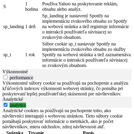
1
Používa Yahoo na poskytovanie reklám,
S
hodina
obsahu alebo analýz.
Sp_landing je nastavený Spotify na
implementáciu zvukového obsahu zo Spotify
sp_landing
1 deň
na webovú stránku a tiež registruje informácie
o interakcii používateľa súvisiacej so
zvukovým obsahom.
Súbor cookie sp_t nastavuje Spotify na
implementáciu zvukového obsahu zo služby
sp_t
1 rok
Spotify na webovú stránku a tiež zaznamenáva
informácie o interakcii používateľa súvisiacej
so zvukovým obsahom.
Výkonnostné
performance
Výkonnostné súbory cookie sa používajú na pochopenie a analýzu
kľúčových indexov výkonnosti webovej stránky, čo pomáha pri
poskytovaní lepšej používateľskej skúsenosti pre návštevníkov.
Analytické
analytics
Analytické cookies sa používajú na pochopenie toho, ako
návštevníci interagujú s webovou stránkou. Tieto súbory cookie
pomáhajú poskytovať informácie o metrikách, ako je počet
návštevníkov, miera odchodov, zdroj návštevnosti atď.
Sušenka
Trvanie
Popis