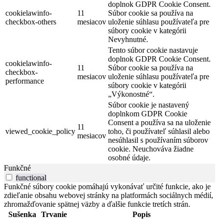
doplnok GDPR Cookie Consent.
cookielawinfo-
11
Súbor cookie sa používa na
checkbox-others
mesiacov
uloženie súhlasu používateľa pre
súbory cookie v kategórii
Nevyhnutné.
Tento súbor cookie nastavuje
doplnok GDPR Cookie Consent.
cookielawinfo-
11
Súbor cookie sa používa na
checkbox-
mesiacov
uloženie súhlasu používateľa pre
performance
súbory cookie v kategórii
„Výkonostné“.
Súbor cookie je nastavený
doplnkom GDPR Cookie
Consent a používa sa na uloženie
11
viewed_cookie_policy
toho, či používateľ súhlasil alebo
mesiacov
nesúhlasil s používaním súborov
cookie. Neuchováva žiadne
osobné údaje.
Funkčné
functional
Funkčné súbory cookie pomáhajú vykonávať určité funkcie, ako je
zdieľanie obsahu webovej stránky na platformách sociálnych médií,
zhromažďovanie spätnej väzby a ďalšie funkcie tretích strán.
Sušenka
Trvanie
Popis