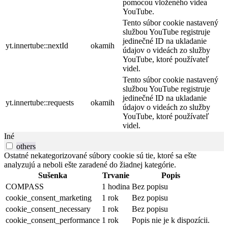
pomocou vloženého videa
YouTube.
Tento súbor cookie nastavený
službou YouTube registruje
jedinečné ID na ukladanie
yt.innertube::nextId
okamih
údajov o videách zo služby
YouTube, ktoré používateľ
videl.
Tento súbor cookie nastavený
službou YouTube registruje
jedinečné ID na ukladanie
yt.innertube::requests
okamih
údajov o videách zo služby
YouTube, ktoré používateľ
videl.
Iné
others
Ostatné nekategorizované súbory cookie sú tie, ktoré sa ešte
analyzujú a neboli ešte zaradené do žiadnej kategórie.
Sušenka
Trvanie
Popis
COMPASS
1 hodina
Bez popisu
cookie_consent_marketing
1 rok
Bez popisu
cookie_consent_necessary
1 rok
Bez popisu
cookie_consent_performance
1 rok
Popis nie je k dispozícii.