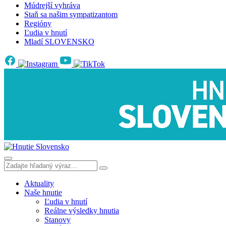
Múdrejší vyhráva
Staň sa našim sympatizantom
Regióny
Ľudia v hnutí
Mladí SLOVENSKO
Aktuality
Naše hnutie
Ľudia v hnutí
Reálne výsledky hnutia
Stanovy