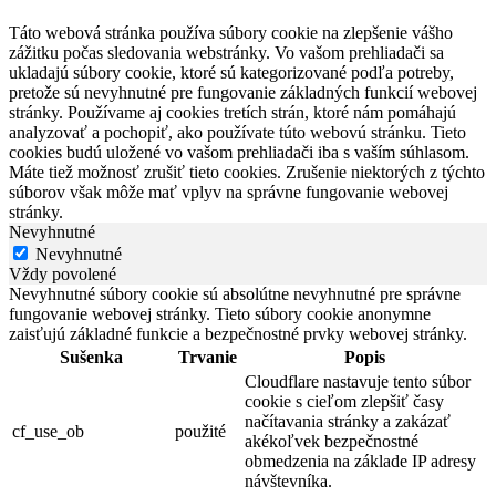
Táto webová stránka používa súbory cookie na zlepšenie vášho
zážitku počas sledovania webstránky. Vo vašom prehliadači sa
ukladajú súbory cookie, ktoré sú kategorizované podľa potreby,
pretože sú nevyhnutné pre fungovanie základných funkcií webovej
stránky. Používame aj cookies tretích strán, ktoré nám pomáhajú
analyzovať a pochopiť, ako používate túto webovú stránku. Tieto
cookies budú uložené vo vašom prehliadači iba s vaším súhlasom.
Máte tiež možnosť zrušiť tieto cookies. Zrušenie niektorých z týchto
súborov však môže mať vplyv na správne fungovanie webovej
stránky.
Nevyhnutné
Nevyhnutné
Vždy povolené
Nevyhnutné súbory cookie sú absolútne nevyhnutné pre správne
fungovanie webovej stránky. Tieto súbory cookie anonymne
zaisťujú základné funkcie a bezpečnostné prvky webovej stránky.
Sušenka
Trvanie
Popis
Cloudflare nastavuje tento súbor
cookie s cieľom zlepšiť časy
načítavania stránky a zakázať
cf_use_ob
použité
akékoľvek bezpečnostné
obmedzenia na základe IP adresy
návštevníka.