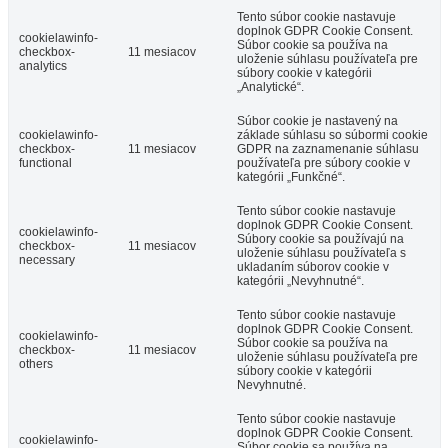
Tento súbor cookie nastavuje
doplnok GDPR Cookie Consent.
cookielawinfo-
Súbor cookie sa používa na
checkbox-
11 mesiacov
uloženie súhlasu používateľa pre
analytics
súbory cookie v kategórii
„Analytické“.
Súbor cookie je nastavený na
cookielawinfo-
základe súhlasu so súbormi cookie
checkbox-
11 mesiacov
GDPR na zaznamenanie súhlasu
functional
používateľa pre súbory cookie v
kategórii „Funkčné“.
Tento súbor cookie nastavuje
doplnok GDPR Cookie Consent.
cookielawinfo-
Súbory cookie sa používajú na
checkbox-
11 mesiacov
uloženie súhlasu používateľa s
necessary
ukladaním súborov cookie v
kategórii „Nevyhnutné“.
Tento súbor cookie nastavuje
doplnok GDPR Cookie Consent.
cookielawinfo-
Súbor cookie sa používa na
checkbox-
11 mesiacov
uloženie súhlasu používateľa pre
others
súbory cookie v kategórii
Nevyhnutné.
Tento súbor cookie nastavuje
doplnok GDPR Cookie Consent.
cookielawinfo-
Súbor cookie sa používa na