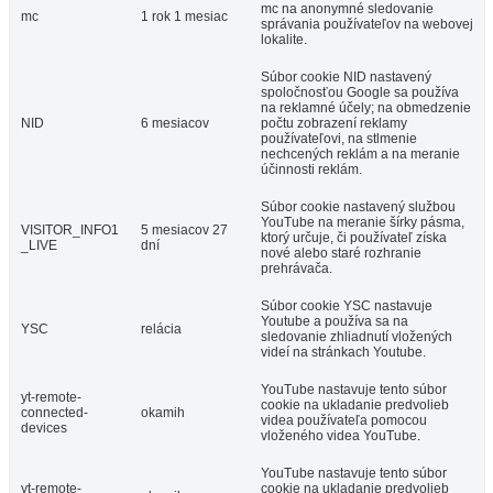
mc na anonymné sledovanie
mc
1 rok 1 mesiac
správania používateľov na webovej
lokalite.
Súbor cookie NID nastavený
spoločnosťou Google sa používa
na reklamné účely; na obmedzenie
NID
6 mesiacov
počtu zobrazení reklamy
používateľovi, na stlmenie
nechcených reklám a na meranie
účinnosti reklám.
Súbor cookie nastavený službou
YouTube na meranie šírky pásma,
VISITOR_INFO1
5 mesiacov 27
ktorý určuje, či používateľ získa
_LIVE
dní
nové alebo staré rozhranie
prehrávača.
Súbor cookie YSC nastavuje
Youtube a používa sa na
YSC
relácia
sledovanie zhliadnutí vložených
videí na stránkach Youtube.
YouTube nastavuje tento súbor
yt-remote-
cookie na ukladanie predvolieb
connected-
okamih
videa používateľa pomocou
devices
vloženého videa YouTube.
YouTube nastavuje tento súbor
yt-remote-
cookie na ukladanie predvolieb