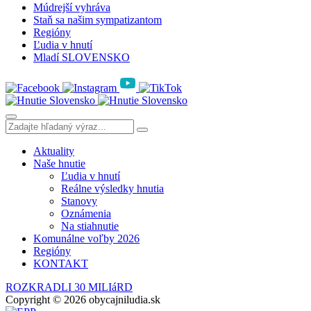
Múdrejší vyhráva
Staň sa našim sympatizantom
Regióny
Ľudia v hnutí
Mladí SLOVENSKO
Aktuality
Naše hnutie
Ľudia v hnutí
Reálne výsledky hnutia
Stanovy
Oznámenia
Na stiahnutie
Komunálne voľby 2026
Regióny
KONTAKT
ROZKRADLI 30 MILIáRD
Copyright © 2026 obycajniludia.sk