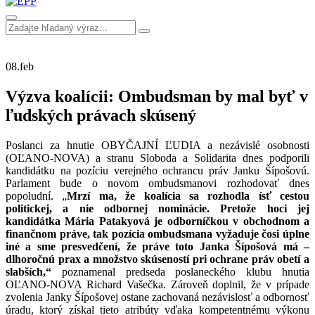
08.
feb
Výzva koalícii: Ombudsman by mal byť v
ľudských právach skúsený
Poslanci za hnutie OBYČAJNÍ ĽUDIA a nezávislé osobnosti
(OĽANO-NOVA) a stranu Sloboda a Solidarita dnes podporili
kandidátku na pozíciu verejného ochrancu práv Janku Šípošovú.
Parlament bude o novom ombudsmanovi rozhodovať dnes
popoludní. „
Mrzí ma, že koalícia sa rozhodla ísť cestou
politickej, a nie odbornej nominácie. Pretože hoci jej
kandidátka Mária Patakyová je odborníčkou v obchodnom a
finančnom práve, tak pozícia ombudsmana vyžaduje čosi úplne
iné a sme presvedčení, že práve toto Janka Šípošová má –
dlhoročnú prax a množstvo skúseností pri ochrane práv obetí a
slabších,“
poznamenal predseda poslaneckého klubu hnutia
OĽANO-NOVA Richard Vašečka. Zároveň doplnil, že v prípade
zvolenia Janky Šípošovej ostane zachovaná nezávislosť a odbornosť
úradu, ktorý získal tieto atribúty vďaka kompetentnému výkonu