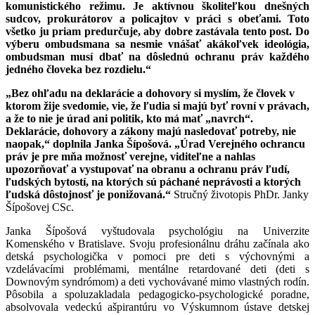
komunistického režimu. Je aktívnou školiteľkou dnešných
sudcov, prokurátorov a policajtov v práci s obeťami. Toto
všetko ju priam predurčuje, aby dobre zastávala tento post. Do
výberu ombudsmana sa nesmie vnášať akákoľvek ideológia,
ombudsman musí dbať na dôslednú ochranu práv každého
jedného človeka bez rozdielu.“
„Bez ohľadu na deklarácie a dohovory si myslím, že človek v
ktorom žije svedomie, vie, že ľudia si majú byť rovní v právach,
a že to nie je úrad ani politik, kto má mať „navrch“.
Deklarácie, dohovory a zákony majú nasledovať potreby, nie
naopak,“ doplnila Janka Šípošová. „Úrad Verejného ochrancu
práv je pre mňa možnosť verejne, viditeľne a nahlas
upozorňovať a vystupovať na obranu a ochranu práv ľudí,
ľudských bytostí, na ktorých sú páchané neprávosti a ktorých
ľudská dôstojnosť je ponižovaná.“
Stručný životopis PhDr. Janky
Šípošovej CSc.
Janka Šípošová vyštudovala psychológiu na Univerzite
Komenského v Bratislave. Svoju profesionálnu dráhu začínala ako
detská psychologička v pomoci pre deti s výchovnými a
vzdelávacími problémami, mentálne retardované deti (deti s
Downovým syndrómom) a deti vychovávané mimo vlastných rodín.
Pôsobila a spoluzakladala pedagogicko-psychologické poradne,
absolvovala vedeckú ašpirantúru vo Výskumnom ústave detskej