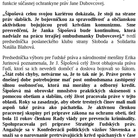
funkcie súčasnej ochrankyne práv Jane Dubovcovej.
„Šípošová celou svojou kariérou dokázala, že stojí na strane
práv slabších. Je bojovníčkou za spravodlivosť a občianskou
aktivistkou bojujúcou proti krivdám komunizmu. Sme
presvedčení, že Janka Šipošová bude kontinuitou, ktorá
nadviaže na prácu terajšej ombudsmanky Dubovcovej,“
tvrdí
predsedníčka poslaneckého klubu strany Sloboda a Solidarita
Natália Blahová.
Predsedníčka výboru pre ľudské práva a národnostné menšiny Erika
Jurinová poznamenala, že J. Šípošová celý život obhajovala práva
ľudí, ktorí sa ich nevedeli domôcť a doslova bojovali so štátom.
„Štát robí chyby, netvárme sa, že to tak nie je. Práve preto v
dnešnej dobe potrebujeme mať post ombudsmana zastúpený
silnou osobnosťou, ktorá má morálny a odborný kredit.
Šípošová má obrovské množstvo praktických skúseností s
pomocou obetiam a slabším, celý život pracovala práve v tejto
oblasti. Roky sa zasadzuje, aby obete trestných činov mali mali
aspoň také práva ako páchatelia. Je aktívnou členkou
pracovnej skupiny pri priprave zákona na ochranu obetí, tiež
bola 11 rokov členkou Rady vlády pre prevenciu kriminality.
Spolupracovala pri príprave Stratégie ľudských práv.
Angažuje sa v Konfederácii politických väzňov Slovenska a
snaží sa o narovnanie pretrvávajúcich krívd spáchaných v čase