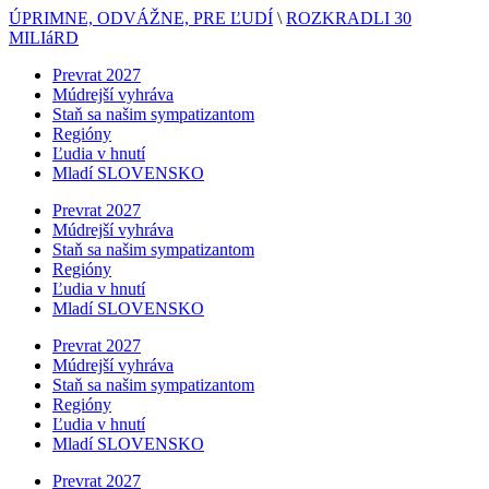
ÚPRIMNE, ODVÁŽNE, PRE ĽUDÍ
\
ROZKRADLI 30
MILIáRD
Prevrat 2027
Múdrejší vyhráva
Staň sa našim sympatizantom
Regióny
Ľudia v hnutí
Mladí SLOVENSKO
Prevrat 2027
Múdrejší vyhráva
Staň sa našim sympatizantom
Regióny
Ľudia v hnutí
Mladí SLOVENSKO
Prevrat 2027
Múdrejší vyhráva
Staň sa našim sympatizantom
Regióny
Ľudia v hnutí
Mladí SLOVENSKO
Prevrat 2027