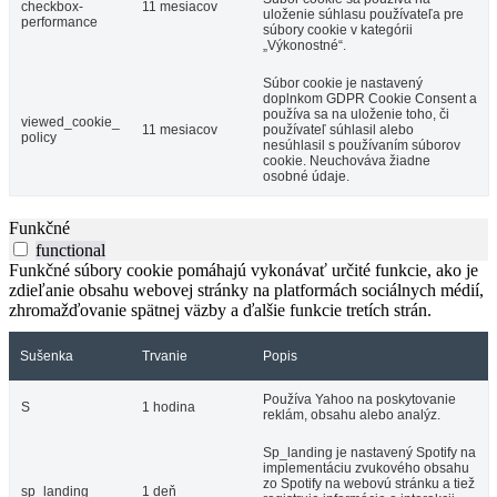
checkbox-
11 mesiacov
uloženie súhlasu používateľa pre
performance
súbory cookie v kategórii
„Výkonostné“.
Súbor cookie je nastavený
doplnkom GDPR Cookie Consent a
používa sa na uloženie toho, či
viewed_cookie_
11 mesiacov
používateľ súhlasil alebo
policy
nesúhlasil s používaním súborov
cookie. Neuchováva žiadne
osobné údaje.
Funkčné
functional
Funkčné súbory cookie pomáhajú vykonávať určité funkcie, ako je
zdieľanie obsahu webovej stránky na platformách sociálnych médií,
zhromažďovanie spätnej väzby a ďalšie funkcie tretích strán.
Sušenka
Trvanie
Popis
Používa Yahoo na poskytovanie
S
1 hodina
reklám, obsahu alebo analýz.
Sp_landing je nastavený Spotify na
implementáciu zvukového obsahu
zo Spotify na webovú stránku a tiež
sp_landing
1 deň