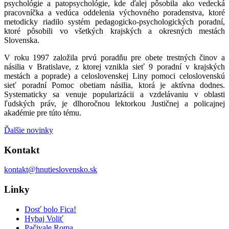
psychológie a patopsychológie, kde ďalej pôsobila ako vedecká
pracovníčka a vedúca oddelenia výchovného poradenstva, ktoré
metodicky riadilo systém pedagogicko-psychologických poradní,
ktoré pôsobili vo všetkých krajských a okresných mestách
Slovenska.
V roku 1997 založila prvú poradňu pre obete trestných činov a
násilia v Bratislave, z ktorej vznikla sieť 9 poradní v krajských
mestách a poprade) a celoslovenskej Liny pomoci celoslovenskú
sieť poradní Pomoc obetiam násilia, ktorá je aktívna dodnes.
Systematicky sa venuje popularizácii a vzdelávaniu v oblasti
ľudských práv, je dlhoročnou lektorkou Justičnej a policajnej
akadémie pre túto tému.
Ďalšie novinky
Kontakt
kontakt@hnutieslovensko.sk
Linky
Dosť bolo Fica!
Hybaj Voliť
Pačivale Roma