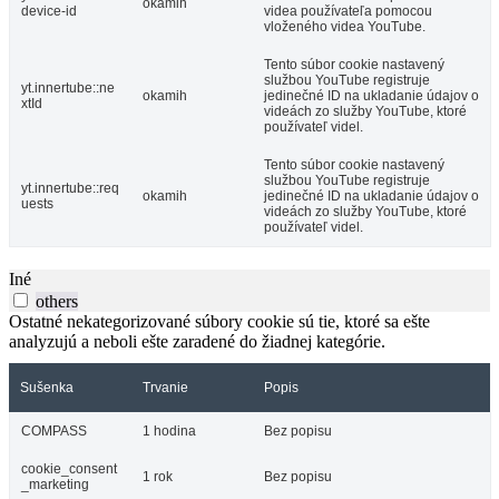
okamih
device-id
videa používateľa pomocou
vloženého videa YouTube.
Tento súbor cookie nastavený
službou YouTube registruje
yt.innertube::ne
okamih
jedinečné ID na ukladanie údajov o
xtId
videách zo služby YouTube, ktoré
používateľ videl.
Tento súbor cookie nastavený
službou YouTube registruje
yt.innertube::req
okamih
jedinečné ID na ukladanie údajov o
uests
videách zo služby YouTube, ktoré
používateľ videl.
Iné
others
Ostatné nekategorizované súbory cookie sú tie, ktoré sa ešte
analyzujú a neboli ešte zaradené do žiadnej kategórie.
Sušenka
Trvanie
Popis
COMPASS
1 hodina
Bez popisu
cookie_consent
1 rok
Bez popisu
_marketing