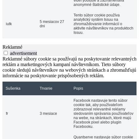
videí youtube a zaznamenáva
anonymné štatistické údaje.
Tento súbor cookie používa
analytický systém Issuu na
5 mesiacov 27
iutk
zhromažďovanie informácií o
dni
aktivite návštevníkov na produktoch
Issuu.
Reklamné
advertisement
Reklamné súbory cookie sa používajú na poskytovanie relevantných
reklám a marketingových kampaní návštevníkom. Tieto súbory
cookie sledujú návštevníkov na webových stránkach a zhromažďujú
informácie na poskytovanie prispôsobených reklám.
Sušenka
Trvanie
Popis
Facebook nastavuje tento súbor
cookie tak, aby používateľom
zobrazoval relevantné reklamy
fr
3 mesiace
sledovaním správania používateľov
na webe, na stránkach, ktoré majú
Facebook pixel alebo plugin
Facebooku.
Quantserve nastavuje súbor cookie