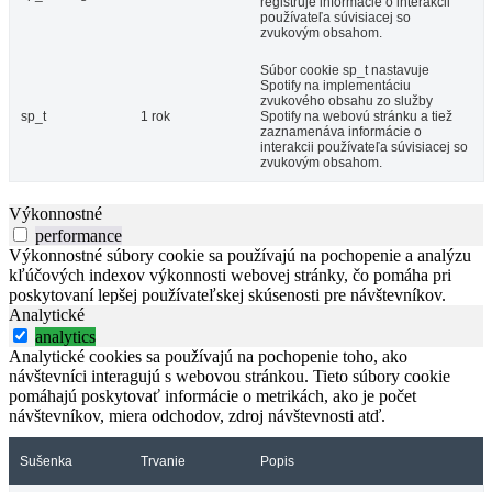
registruje informácie o interakcii
používateľa súvisiacej so
zvukovým obsahom.
Súbor cookie sp_t nastavuje
Spotify na implementáciu
zvukového obsahu zo služby
sp_t
1 rok
Spotify na webovú stránku a tiež
zaznamenáva informácie o
interakcii používateľa súvisiacej so
zvukovým obsahom.
Výkonnostné
performance
Výkonnostné súbory cookie sa používajú na pochopenie a analýzu
kľúčových indexov výkonnosti webovej stránky, čo pomáha pri
poskytovaní lepšej používateľskej skúsenosti pre návštevníkov.
Analytické
analytics
Analytické cookies sa používajú na pochopenie toho, ako
návštevníci interagujú s webovou stránkou. Tieto súbory cookie
pomáhajú poskytovať informácie o metrikách, ako je počet
návštevníkov, miera odchodov, zdroj návštevnosti atď.
Sušenka
Trvanie
Popis