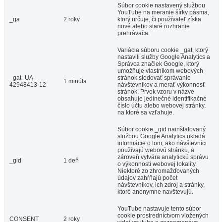
Súbor cookie nastavený službou
YouTube na meranie šírky pásma,
_ga
2 roky
ktorý určuje, či používateľ získa
nové alebo staré rozhranie
prehrávača.
Variácia súboru cookie _gat, ktorý
nastavili služby Google Analytics a
Správca značiek Google, ktorý
umožňuje vlastníkom webových
_gat_UA-
stránok sledovať správanie
1 minúta
42948413-12
návštevníkov a merať výkonnosť
stránok. Prvok vzoru v názve
obsahuje jedinečné identifikačné
číslo účtu alebo webovej stránky,
na ktoré sa vzťahuje.
Súbor cookie _gid nainštalovaný
službou Google Analytics ukladá
informácie o tom, ako návštevníci
používajú webovú stránku, a
zároveň vytvára analytickú správu
_gid
1 deň
o výkonnosti webovej lokality.
Niektoré zo zhromažďovaných
údajov zahŕňajú počet
návštevníkov, ich zdroj a stránky,
ktoré anonymne navštevujú.
YouTube nastavuje tento súbor
cookie prostredníctvom vložených
CONSENT
2 roky