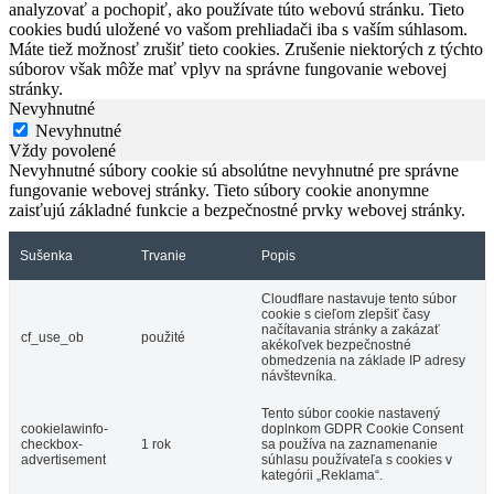
analyzovať a pochopiť, ako používate túto webovú stránku. Tieto
cookies budú uložené vo vašom prehliadači iba s vaším súhlasom.
Máte tiež možnosť zrušiť tieto cookies. Zrušenie niektorých z týchto
súborov však môže mať vplyv na správne fungovanie webovej
stránky.
Nevyhnutné
Nevyhnutné
Vždy povolené
Nevyhnutné súbory cookie sú absolútne nevyhnutné pre správne
fungovanie webovej stránky. Tieto súbory cookie anonymne
zaisťujú základné funkcie a bezpečnostné prvky webovej stránky.
Sušenka
Trvanie
Popis
Cloudflare nastavuje tento súbor
cookie s cieľom zlepšiť časy
načítavania stránky a zakázať
cf_use_ob
použité
akékoľvek bezpečnostné
obmedzenia na základe IP adresy
návštevníka.
Tento súbor cookie nastavený
cookielawinfo-
doplnkom GDPR Cookie Consent
checkbox-
1 rok
sa používa na zaznamenanie
advertisement
súhlasu používateľa s cookies v
kategórii „Reklama“.