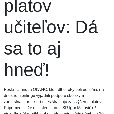
platov
učiteľov: Dá
sa to aj
hneď!
Poslanci hnutia OĽANO, ktorí dlhé roky boli učiteľmi, na
dnešnom brífingu vyjadrili podporu školským
zamestnancom, ktorí dnes štrajkujú za zvýšenie platov.
Pripomenuli, že minister financií SR Igor Matovič už
niekoľkokrát predkladal na rokovanie vlády návrh na 10