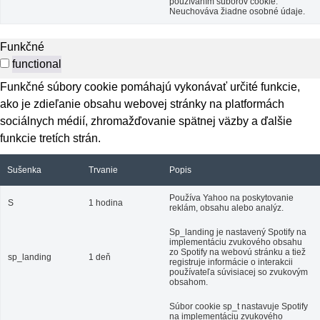
používaním súborov cookie.
Neuchováva žiadne osobné údaje.
Funkčné
functional
Funkčné súbory cookie pomáhajú vykonávať určité funkcie,
ako je zdieľanie obsahu webovej stránky na platformách
sociálnych médií, zhromažďovanie spätnej väzby a ďalšie
funkcie tretích strán.
Sušenka
Trvanie
Popis
Používa Yahoo na poskytovanie
S
1 hodina
reklám, obsahu alebo analýz.
Sp_landing je nastavený Spotify na
implementáciu zvukového obsahu
zo Spotify na webovú stránku a tiež
sp_landing
1 deň
registruje informácie o interakcii
používateľa súvisiacej so zvukovým
obsahom.
Súbor cookie sp_t nastavuje Spotify
na implementáciu zvukového