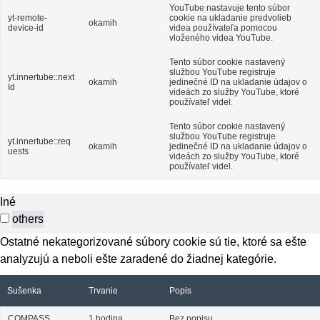
YouTube nastavuje tento súbor
yt-remote-
cookie na ukladanie predvolieb
okamih
device-id
videa používateľa pomocou
vloženého videa YouTube.
Tento súbor cookie nastavený
službou YouTube registruje
yt.innertube::next
okamih
jedinečné ID na ukladanie údajov o
Id
videách zo služby YouTube, ktoré
používateľ videl.
Tento súbor cookie nastavený
službou YouTube registruje
yt.innertube::req
okamih
jedinečné ID na ukladanie údajov o
uests
videách zo služby YouTube, ktoré
používateľ videl.
Iné
others
Ostatné nekategorizované súbory cookie sú tie, ktoré sa ešte
analyzujú a neboli ešte zaradené do žiadnej kategórie.
Sušenka
Trvanie
Popis
COMPASS
1 hodina
Bez popisu