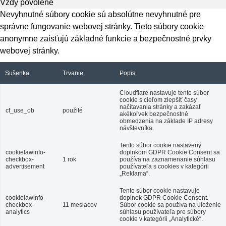
Vždy povolené
Nevyhnutné súbory cookie sú absolútne nevyhnutné pre
správne fungovanie webovej stránky. Tieto súbory cookie
anonymne zaisťujú základné funkcie a bezpečnostné prvky
webovej stránky.
Sušenka
Trvanie
Popis
Cloudflare nastavuje tento súbor
cookie s cieľom zlepšiť časy
načítavania stránky a zakázať
cf_use_ob
použité
akékoľvek bezpečnostné
obmedzenia na základe IP adresy
návštevníka.
Tento súbor cookie nastavený
cookielawinfo-
doplnkom GDPR Cookie Consent sa
checkbox-
1 rok
používa na zaznamenanie súhlasu
advertisement
používateľa s cookies v kategórii
„Reklama“.
Tento súbor cookie nastavuje
cookielawinfo-
doplnok GDPR Cookie Consent.
checkbox-
11 mesiacov
Súbor cookie sa používa na uloženie
analytics
súhlasu používateľa pre súbory
cookie v kategórii „Analytické“.