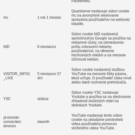
Facebooku.
Quantserve nastavuje súbor cookie
mc na anonymné sledovanie
mc
1 rok 1 mesiac
správania používateľov na webovej
lokalite.
Súbor cookie NID nastavený
spoločnosťou Google sa používa na
reklamné účely; na obmedzenie
NID
6 mesiacov
počtu zobrazení reklamy
používateľovi, na stlmenie
nechcených reklám a na meranie
účinnosti reklám.
Súbor cookie nastavený službou
VISITOR_INFO1
5 mesiacov 27
YouTube na meranie šírky pásma,
_LIVE
dní
ktorý určuje, či používateľ získa nové
alebo staré rozhranie prehrávača.
Súbor cookie YSC nastavuje
Youtube a používa sa na sledovanie
YSC
relácia
zhliadnutí vložených videí na
stránkach Youtube.
YouTube nastavuje tento súbor
yt-remote-
cookie na ukladanie predvolieb
connected-
okamih
videa používateľa pomocou
devices
vloženého videa YouTube.