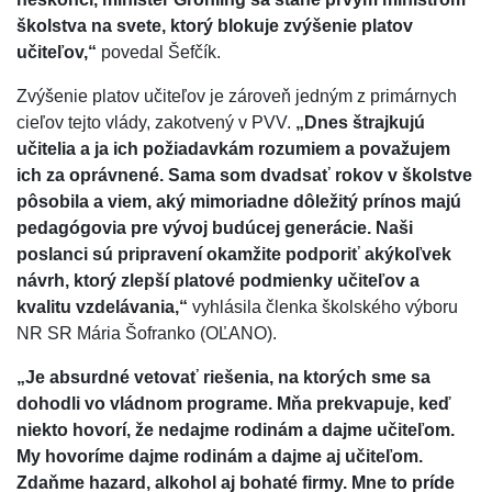
školstva na svete, ktorý blokuje zvýšenie platov
učiteľov,“
povedal Šefčík.
Zvýšenie platov učiteľov je zároveň jedným z primárnych
cieľov tejto vlády, zakotvený v PVV.
„Dnes štrajkujú
učitelia a ja ich požiadavkám rozumiem a považujem
ich za oprávnené. Sama som dvadsať rokov v školstve
pôsobila a viem, aký mimoriadne dôležitý prínos majú
pedagógovia pre vývoj budúcej generácie. Naši
poslanci sú pripravení okamžite podporiť akýkoľvek
návrh, ktorý zlepší platové podmienky učiteľov a
kvalitu vzdelávania,“
vyhlásila členka školského výboru
NR SR Mária Šofranko (OĽANO).
„Je absurdné vetovať riešenia, na ktorých sme sa
dohodli vo vládnom programe. Mňa prekvapuje, keď
niekto hovorí, že nedajme rodinám a dajme učiteľom.
My hovoríme dajme rodinám a dajme aj učiteľom.
Zdaňme hazard, alkohol aj bohaté firmy. Mne to príde