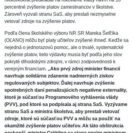
percentné zvýšenie platov zamestnancov v školstve.
Zároveň vyzvali stranu SaS, aby prestali nezmyselne
vetovať zdroje na zvýšenie platov.
Podľa člena školského výboru NR SR Mareka Šefčíka
(OĽANO) môžu byť platy učiteľov zvýšené ihneď. Keďže sa
nejedná o jednorazovú pomoc, ale o trvalé, systematické
zvýšenie platov, tieto výdavky musia byť podľa jeho slov
pokryté dlhodobými zdrojmi, v rámci zodpovednosti k
verejným financiam.
„Ako prvý zdroj minister financií
navrhuje solidárne zdanenie nadmerných ziskov
regulovaných subjektov. Ďalej navrhuje zvýšenie
spotrebných daní penalizujúcich negatívne externality,
ktoré je súčasťou Programového vyhlásenia vlády
(PVV), pod ktoré sa podpísala aj strana SaS. Vyzývame
stranu SaS a ministra školstva, aby prestali vetovať
zdroje, ktoré sú súčasťou PVV a môžu sa použiť na
okamžité zvýšenie platov učiteľov. Ak táto obštrukcia
neskončí, minister Gröhling sa stane prvým ministrom