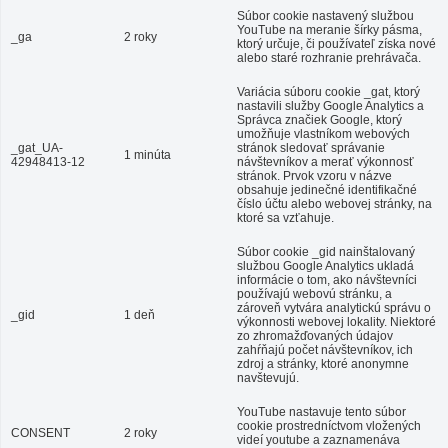
Súbor cookie nastavený službou
YouTube na meranie šírky pásma,
_ga
2 roky
ktorý určuje, či používateľ získa nové
alebo staré rozhranie prehrávača.
Variácia súboru cookie _gat, ktorý
nastavili služby Google Analytics a
Správca značiek Google, ktorý
umožňuje vlastníkom webových
_gat_UA-
stránok sledovať správanie
1 minúta
42948413-12
návštevníkov a merať výkonnosť
stránok. Prvok vzoru v názve
obsahuje jedinečné identifikačné
číslo účtu alebo webovej stránky, na
ktoré sa vzťahuje.
Súbor cookie _gid nainštalovaný
službou Google Analytics ukladá
informácie o tom, ako návštevníci
používajú webovú stránku, a
zároveň vytvára analytickú správu o
_gid
1 deň
výkonnosti webovej lokality. Niektoré
zo zhromažďovaných údajov
zahŕňajú počet návštevníkov, ich
zdroj a stránky, ktoré anonymne
navštevujú.
YouTube nastavuje tento súbor
cookie prostredníctvom vložených
CONSENT
2 roky
videí youtube a zaznamenáva