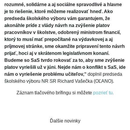
rozumné, solidárne a aj sociálne spravodlivé a hlavne
je to riešenie, ktoré môžeme realizovať hneď. Ako
predseda školského výboru vám garantujem, že
akonáhle príde z vlády návrh na zvýšenie platov
pracovníkov v školstve, odobrený ministrom financií,
ktorý to musí mať prepočítané na výdavkovej a aj
príjmovej stránke, sme okamžite pripravení tento návrh
prijať, hoci aj v skrátenom legislatívnom konaní.
Budeme so SaS tvrdo rokovať za to, aby sme zvýšenie
platov vyriešili už v júni. Nejde nám o konflikt s SaS, ide
nám o vyriešenie problému učiteľov,“
doplnil predseda
školského výboru NR SR Richard Vašečka (OĽANO).
Záznam tlačového brífingu si môžete
pozrieť tu.
Ďalšie novinky