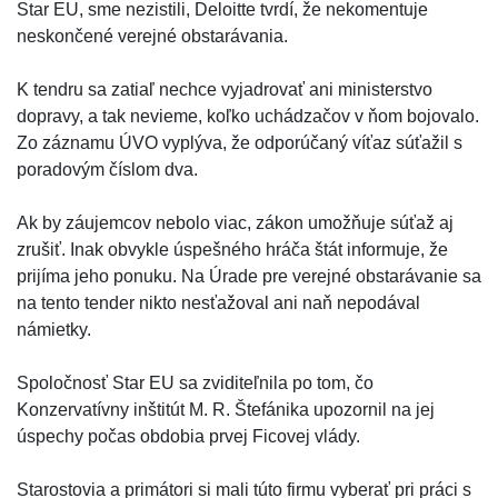
Star EU, sme nezistili, Deloitte tvrdí, že nekomentuje
neskončené verejné obstarávania.
K tendru sa zatiaľ nechce vyjadrovať ani ministerstvo
dopravy, a tak nevieme, koľko uchádzačov v ňom bojovalo.
Zo záznamu ÚVO vyplýva, že odporúčaný víťaz súťažil s
poradovým číslom dva.
Ak by záujemcov nebolo viac, zákon umožňuje súťaž aj
zrušiť. Inak obvykle úspešného hráča štát informuje, že
prijíma jeho ponuku. Na Úrade pre verejné obstarávanie sa
na tento tender nikto nesťažoval ani naň nepodával
námietky.
Spoločnosť Star EU sa zviditeľnila po tom, čo
Konzervatívny inštitút M. R. Štefánika upozornil na jej
úspechy počas obdobia prvej Ficovej vlády.
Starostovia a primátori si mali túto firmu vyberať pri práci s