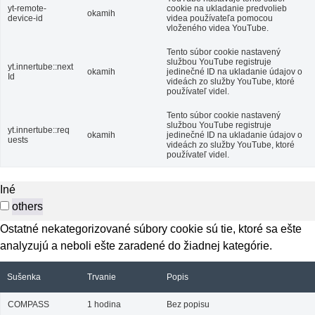
yt-remote-
cookie na ukladanie predvolieb
okamih
device-id
videa používateľa pomocou
vloženého videa YouTube.
Tento súbor cookie nastavený
službou YouTube registruje
yt.innertube::next
okamih
jedinečné ID na ukladanie údajov o
Id
videách zo služby YouTube, ktoré
používateľ videl.
Tento súbor cookie nastavený
službou YouTube registruje
yt.innertube::req
okamih
jedinečné ID na ukladanie údajov o
uests
videách zo služby YouTube, ktoré
používateľ videl.
Iné
others
Ostatné nekategorizované súbory cookie sú tie, ktoré sa ešte
analyzujú a neboli ešte zaradené do žiadnej kategórie.
Sušenka
Trvanie
Popis
COMPASS
1 hodina
Bez popisu