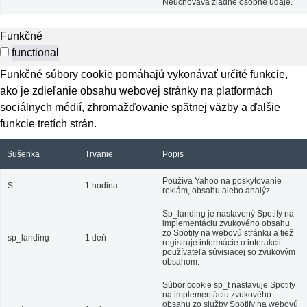
Neuchováva žiadne osobné údaje.
Funkčné
functional
Funkčné súbory cookie pomáhajú vykonávať určité funkcie,
ako je zdieľanie obsahu webovej stránky na platformách
sociálnych médií, zhromažďovanie spätnej väzby a ďalšie
funkcie tretích strán.
Sušenka
Trvanie
Popis
Používa Yahoo na poskytovanie
S
1 hodina
reklám, obsahu alebo analýz.
Sp_landing je nastavený Spotify na
implementáciu zvukového obsahu
zo Spotify na webovú stránku a tiež
sp_landing
1 deň
registruje informácie o interakcii
používateľa súvisiacej so zvukovým
obsahom.
Súbor cookie sp_t nastavuje Spotify
na implementáciu zvukového
obsahu zo služby Spotify na webovú