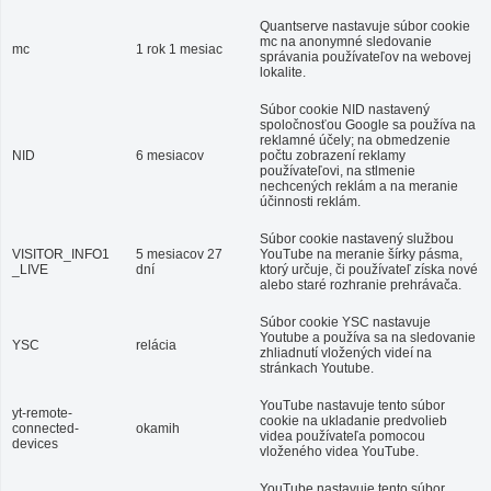
Quantserve nastavuje súbor cookie
mc na anonymné sledovanie
mc
1 rok 1 mesiac
správania používateľov na webovej
lokalite.
Súbor cookie NID nastavený
spoločnosťou Google sa používa na
reklamné účely; na obmedzenie
NID
6 mesiacov
počtu zobrazení reklamy
používateľovi, na stlmenie
nechcených reklám a na meranie
účinnosti reklám.
Súbor cookie nastavený službou
VISITOR_INFO1
5 mesiacov 27
YouTube na meranie šírky pásma,
_LIVE
dní
ktorý určuje, či používateľ získa nové
alebo staré rozhranie prehrávača.
Súbor cookie YSC nastavuje
Youtube a používa sa na sledovanie
YSC
relácia
zhliadnutí vložených videí na
stránkach Youtube.
YouTube nastavuje tento súbor
yt-remote-
cookie na ukladanie predvolieb
connected-
okamih
videa používateľa pomocou
devices
vloženého videa YouTube.
YouTube nastavuje tento súbor