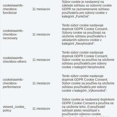
Súbor cookie je nastavený na
cookielawinfo-
základe súhlasu so súbormi cookie
checkbox-
11 mesiacov
GDPR na zaznamenanie súhlasu
functional
používateľa pre súbory cookie v
kategórii „Funkčné“.
Tento súbor cookie nastavuje
doplnok GDPR Cookie Consent.
cookielawinfo-
Súbory cookie sa používajú na
checkbox-
11 mesiacov
uloženie súhlasu používateľa s
necessary
ukladaním súborov cookie v
kategórii „Nevyhnutné“.
Tento súbor cookie nastavuje
doplnok GDPR Cookie Consent.
cookielawinfo-
11 mesiacov
Súbor cookie sa používa na uloženie
checkbox-others
súhlasu používateľa pre súbory
cookie v kategórii Nevyhnutné.
Tento súbor cookie nastavuje
cookielawinfo-
doplnok GDPR Cookie Consent.
checkbox-
11 mesiacov
Súbor cookie sa používa na uloženie
performance
súhlasu používateľa pre súbory
cookie v kategórii „Výkonostné“.
Súbor cookie je nastavený doplnkom
GDPR Cookie Consent a používa sa
viewed_cookie_
na uloženie toho, či používateľ
11 mesiacov
policy
súhlasil alebo nesúhlasil s
používaním súborov cookie.