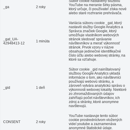
Súbor cookie nastavený službou
YouTube na meranie šírky pásma,
_ga
2 roky
ktorý určuje, či používateľ získa nové
alebo staré rozhranie prehrávača.
Variácia súboru cookie _gat, ktorý
nastavili služby Google Analytics a
Správca značiek Google, ktorý
umožňuje vlastníkom webových
_gat_UA-
stránok sledovať správanie
1 minúta
42948413-12
návštevníkov a merať výkonnosť
stránok. Prvok vzoru v názve
obsahuje jedinečné identifikačné
číslo účtu alebo webovej stránky, na
ktoré sa vzťahuje.
Súbor cookie _gid nainštalovaný
službou Google Analytics ukladá
informácie o tom, ako návštevníci
používajú webovú stránku, a
zároveň vytvára analytickú správu o
_gid
1 deň
výkonnosti webovej lokality. Niektoré
zo zhromažďovaných údajov
zahŕňajú počet návštevníkov, ich
zdroj a stránky, ktoré anonymne
navštevujú.
YouTube nastavuje tento súbor
cookie prostredníctvom vložených
CONSENT
2 roky
videí youtube a zaznamenáva
anonymné štatistické údaje.