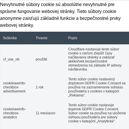
Nevyhnutné súbory cookie sú absolútne nevyhnutné pre
správne fungovanie webovej stránky. Tieto súbory cookie
anonymne zaisťujú základné funkcie a bezpečnostné prvky
webovej stránky.
Sušenka
Trvanie
Popis
Cloudflare nastavuje tento súbor
cookie s cieľom zlepšiť časy
načítavania stránky a zakázať
cf_use_ob
použité
akékoľvek bezpečnostné
obmedzenia na základe IP adresy
návštevníka.
Tento súbor cookie nastavený
cookielawinfo-
doplnkom GDPR Cookie Consent sa
checkbox-
1 rok
používa na zaznamenanie súhlasu
advertisement
používateľa s cookies v kategórii
„Reklama“.
Tento súbor cookie nastavuje
cookielawinfo-
doplnok GDPR Cookie Consent.
checkbox-
11 mesiacov
Súbor cookie sa používa na uloženie
analytics
súhlasu používateľa pre súbory
cookie v kategórii „Analytické“.