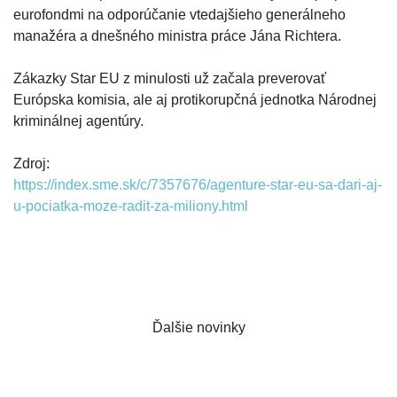
eurofondmi na odporúčanie vtedajšieho generálneho
manažéra a dnešného ministra práce Jána Richtera.
Zákazky Star EU z minulosti už začala preverovať
Európska komisia, ale aj protikorupčná jednotka Národnej
kriminálnej agentúry.
Zdroj:
https://index.sme.sk/c/7357676/agenture-star-eu-sa-dari-aj-
u-pociatka-moze-radit-za-miliony.html
Ďalšie novinky