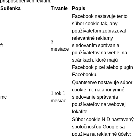
prispôsobených reklám.
Sušenka
Trvanie
Popis
Facebook nastavuje tento
súbor cookie tak, aby
používateľom zobrazoval
relevantné reklamy
3
fr
sledovaním správania
mesiace
používateľov na webe, na
stránkach, ktoré majú
Facebook pixel alebo plugin
Facebooku.
Quantserve nastavuje súbor
cookie mc na anonymné
1 rok 1
mc
sledovanie správania
mesiac
používateľov na webovej
lokalite.
Súbor cookie NID nastavený
spoločnosťou Google sa
používa na reklamné účely;