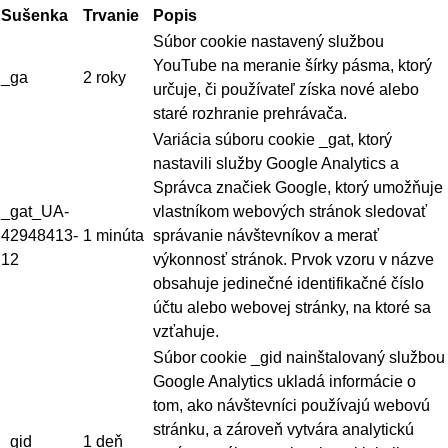
Sušenka
Trvanie
Popis
Súbor cookie nastavený službou
YouTube na meranie šírky pásma, ktorý
_ga
2 roky
určuje, či používateľ získa nové alebo
staré rozhranie prehrávača.
Variácia súboru cookie _gat, ktorý
nastavili služby Google Analytics a
Správca značiek Google, ktorý umožňuje
_gat_UA-
vlastníkom webových stránok sledovať
42948413-
1 minúta
správanie návštevníkov a merať
12
výkonnosť stránok. Prvok vzoru v názve
obsahuje jedinečné identifikačné číslo
účtu alebo webovej stránky, na ktoré sa
vzťahuje.
Súbor cookie _gid nainštalovaný službou
Google Analytics ukladá informácie o
tom, ako návštevníci používajú webovú
stránku, a zároveň vytvára analytickú
_gid
1 deň