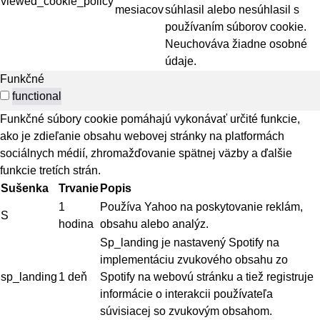
viewed_cookie_policy
mesiacov
súhlasil alebo nesúhlasil s
používaním súborov cookie.
Neuchováva žiadne osobné
údaje.
Funkčné
functional
Funkčné súbory cookie pomáhajú vykonávať určité funkcie,
ako je zdieľanie obsahu webovej stránky na platformách
sociálnych médií, zhromažďovanie spätnej väzby a ďalšie
funkcie tretích strán.
Sušenka
Trvanie
Popis
1
Používa Yahoo na poskytovanie reklám,
S
hodina
obsahu alebo analýz.
Sp_landing je nastavený Spotify na
implementáciu zvukového obsahu zo
sp_landing
1 deň
Spotify na webovú stránku a tiež registruje
informácie o interakcii používateľa
súvisiacej so zvukovým obsahom.