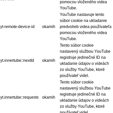
pomocou vloženého videa
YouTube.
YouTube nastavuje tento
súbor cookie na ukladanie
yt-remote-device-id
okamih
predvolieb videa používateľa
pomocou vloženého videa
YouTube.
Tento súbor cookie
nastavený službou YouTube
registruje jedinečné ID na
yt.innertube::nextId
okamih
ukladanie údajov o videách
zo služby YouTube, ktoré
používateľ videl.
Tento súbor cookie
nastavený službou YouTube
registruje jedinečné ID na
yt.innertube::requests
okamih
ukladanie údajov o videách
zo služby YouTube, ktoré
používateľ videl.