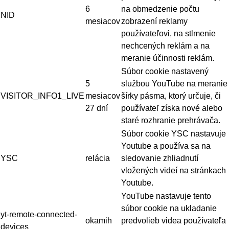
6
na obmedzenie počtu
NID
mesiacov
zobrazení reklamy
používateľovi, na stlmenie
nechcených reklám a na
meranie účinnosti reklám.
Súbor cookie nastavený
5
službou YouTube na meranie
VISITOR_INFO1_LIVE
mesiacov
šírky pásma, ktorý určuje, či
27 dní
používateľ získa nové alebo
staré rozhranie prehrávača.
Súbor cookie YSC nastavuje
Youtube a používa sa na
YSC
relácia
sledovanie zhliadnutí
vložených videí na stránkach
Youtube.
YouTube nastavuje tento
súbor cookie na ukladanie
yt-remote-connected-
okamih
predvolieb videa používateľa
devices