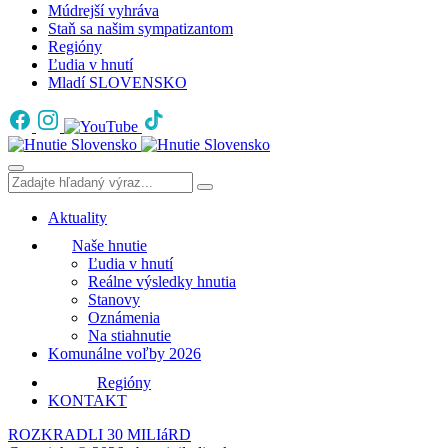
Múdrejší vyhráva
Staň sa našim sympatizantom
Regióny
Ľudia v hnutí
Mladí SLOVENSKO
Aktuality
Naše hnutie
Ľudia v hnutí
Reálne výsledky hnutia
Stanovy
Oznámenia
Na stiahnutie
Komunálne voľby 2026
Regióny
KONTAKT
ROZKRADLI 30 MILIáRD