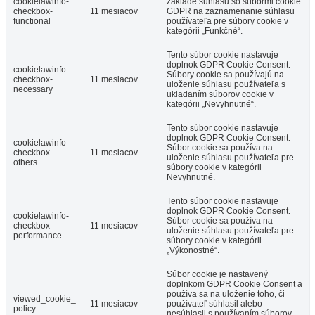
cookielawinfo-
základe súhlasu so súbormi cookie
checkbox-
11 mesiacov
GDPR na zaznamenanie súhlasu
functional
používateľa pre súbory cookie v
kategórii „Funkčné“.
Tento súbor cookie nastavuje
doplnok GDPR Cookie Consent.
cookielawinfo-
Súbory cookie sa používajú na
checkbox-
11 mesiacov
uloženie súhlasu používateľa s
necessary
ukladaním súborov cookie v
kategórii „Nevyhnutné“.
Tento súbor cookie nastavuje
doplnok GDPR Cookie Consent.
cookielawinfo-
Súbor cookie sa používa na
checkbox-
11 mesiacov
uloženie súhlasu používateľa pre
others
súbory cookie v kategórii
Nevyhnutné.
Tento súbor cookie nastavuje
doplnok GDPR Cookie Consent.
cookielawinfo-
Súbor cookie sa používa na
checkbox-
11 mesiacov
uloženie súhlasu používateľa pre
performance
súbory cookie v kategórii
„Výkonostné“.
Súbor cookie je nastavený
doplnkom GDPR Cookie Consent a
používa sa na uloženie toho, či
viewed_cookie_
11 mesiacov
používateľ súhlasil alebo
policy
nesúhlasil s používaním súborov