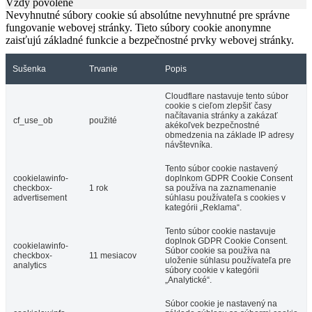
Vždy povolené
Nevyhnutné súbory cookie sú absolútne nevyhnutné pre správne
fungovanie webovej stránky. Tieto súbory cookie anonymne
zaisťujú základné funkcie a bezpečnostné prvky webovej stránky.
Sušenka
Trvanie
Popis
Cloudflare nastavuje tento súbor
cookie s cieľom zlepšiť časy
načítavania stránky a zakázať
cf_use_ob
použité
akékoľvek bezpečnostné
obmedzenia na základe IP adresy
návštevníka.
Tento súbor cookie nastavený
cookielawinfo-
doplnkom GDPR Cookie Consent
checkbox-
1 rok
sa používa na zaznamenanie
advertisement
súhlasu používateľa s cookies v
kategórii „Reklama“.
Tento súbor cookie nastavuje
doplnok GDPR Cookie Consent.
cookielawinfo-
Súbor cookie sa používa na
checkbox-
11 mesiacov
uloženie súhlasu používateľa pre
analytics
súbory cookie v kategórii
„Analytické“.
Súbor cookie je nastavený na