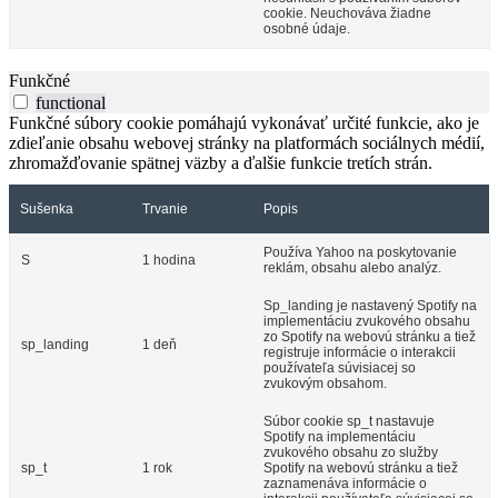
cookie. Neuchováva žiadne
osobné údaje.
Funkčné
functional
Funkčné súbory cookie pomáhajú vykonávať určité funkcie, ako je
zdieľanie obsahu webovej stránky na platformách sociálnych médií,
zhromažďovanie spätnej väzby a ďalšie funkcie tretích strán.
Sušenka
Trvanie
Popis
Používa Yahoo na poskytovanie
S
1 hodina
reklám, obsahu alebo analýz.
Sp_landing je nastavený Spotify na
implementáciu zvukového obsahu
zo Spotify na webovú stránku a tiež
sp_landing
1 deň
registruje informácie o interakcii
používateľa súvisiacej so
zvukovým obsahom.
Súbor cookie sp_t nastavuje
Spotify na implementáciu
zvukového obsahu zo služby
sp_t
1 rok
Spotify na webovú stránku a tiež
zaznamenáva informácie o