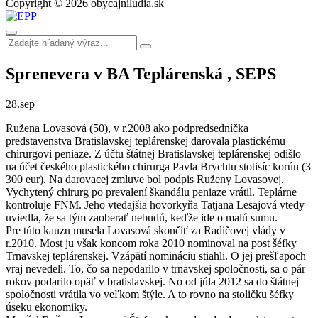
Copyright © 2026 obycajniludia.sk
Sprenevera v BA Teplárenská , SEPS
28.
sep
Ružena Lovasová (50), v r.2008 ako podpredsedníčka
predstavenstva Bratislavskej teplárenskej darovala plastickému
chirurgovi peniaze. Z účtu štátnej Bratislavskej teplárenskej odišlo
na účet českého plastického chirurga Pavla Brychtu stotisíc korún (3
300 eur). Na darovacej zmluve bol podpis Ruženy Lovasovej.
Vychytený chirurg po prevalení škandálu peniaze vrátil. Teplárne
kontroluje FNM. Jeho vtedajšia hovorkyňa Tatjana Lesajová vtedy
uviedla, že sa tým zaoberať nebudú, keďže ide o malú sumu.
Pre túto kauzu musela Lovasová skončiť za Radičovej vlády v
r.2010. Most ju však koncom roka 2010 nominoval na post šéfky
Trnavskej teplárenskej. Vzápätí nomináciu stiahli. O jej prešľapoch
vraj nevedeli. To, čo sa nepodarilo v trnavskej spoločnosti, sa o pár
rokov podarilo opäť v bratislavskej. No od júla 2012 sa do štátnej
spoločnosti vrátila vo veľkom štýle. A to rovno na stoličku šéfky
úseku ekonomiky.