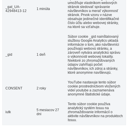
umožňuje vlastníkom webových
_gat_UA-
stránok sledovať správanie
1 minúta
42948413-12
návštevníkov a merať výkonnosť
stránok. Prvok vzoru v názve
obsahuje jedinečné identifikačné
číslo účtu alebo webovej stránky,
na ktoré sa vzťahuje.
Súbor cookie _gid nainštalovaný
službou Google Analytics ukladá
informácie o tom, ako návštevníci
používajú webovú stránku, a
zároveň vytvára analytickú správu
_gid
1 deň
o výkonnosti webovej lokality.
Niektoré zo zhromažďovaných
údajov zahŕňajú počet
návštevníkov, ich zdroj a stránky,
ktoré anonymne navštevujú.
YouTube nastavuje tento súbor
cookie prostredníctvom vložených
CONSENT
2 roky
videí youtube a zaznamenáva
anonymné štatistické údaje.
Tento súbor cookie používa
analytický systém Issuu na
5 mesiacov 27
iutk
zhromažďovanie informácií o
dni
aktivite návštevníkov na produktoch
Issuu.