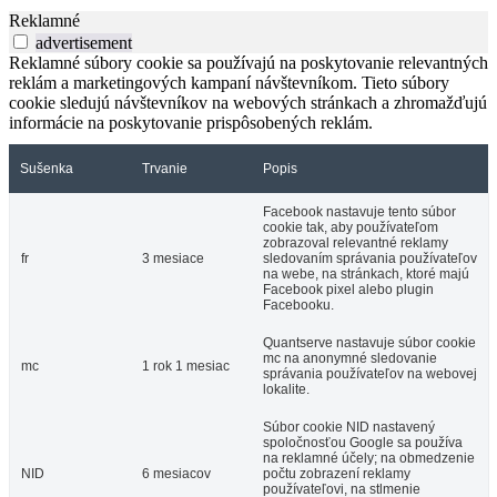
Reklamné
advertisement
Reklamné súbory cookie sa používajú na poskytovanie relevantných
reklám a marketingových kampaní návštevníkom. Tieto súbory
cookie sledujú návštevníkov na webových stránkach a zhromažďujú
informácie na poskytovanie prispôsobených reklám.
Sušenka
Trvanie
Popis
Facebook nastavuje tento súbor
cookie tak, aby používateľom
zobrazoval relevantné reklamy
fr
3 mesiace
sledovaním správania používateľov
na webe, na stránkach, ktoré majú
Facebook pixel alebo plugin
Facebooku.
Quantserve nastavuje súbor cookie
mc na anonymné sledovanie
mc
1 rok 1 mesiac
správania používateľov na webovej
lokalite.
Súbor cookie NID nastavený
spoločnosťou Google sa používa
na reklamné účely; na obmedzenie
NID
6 mesiacov
počtu zobrazení reklamy
používateľovi, na stlmenie