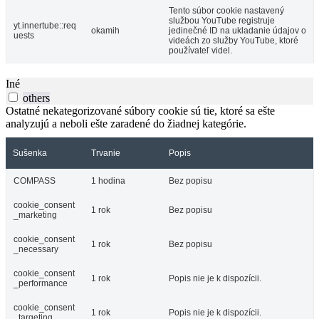
Tento súbor cookie nastavený
službou YouTube registruje
yt.innertube::req
okamih
jedinečné ID na ukladanie údajov o
uests
videách zo služby YouTube, ktoré
používateľ videl.
Iné
others
Ostatné nekategorizované súbory cookie sú tie, ktoré sa ešte
analyzujú a neboli ešte zaradené do žiadnej kategórie.
Sušenka
Trvanie
Popis
COMPASS
1 hodina
Bez popisu
cookie_consent
1 rok
Bez popisu
_marketing
cookie_consent
1 rok
Bez popisu
_necessary
cookie_consent
1 rok
Popis nie je k dispozícii.
_performance
cookie_consent
1 rok
Popis nie je k dispozícii.
_targeting