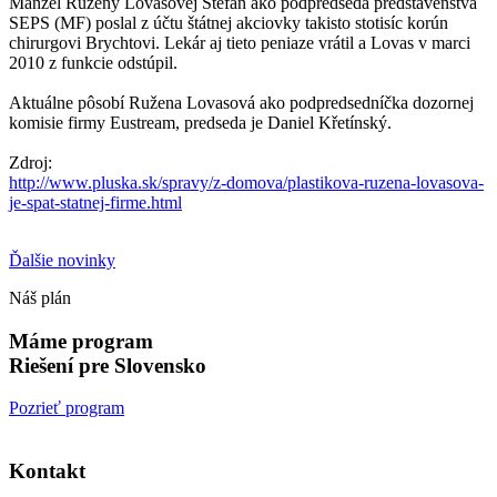
Manžel Ruženy Lovasovej Štefan ako podpredseda predstavenstva
SEPS (MF) poslal z účtu štátnej akciovky takisto stotisíc korún
chirurgovi Brychtovi. Lekár aj tieto peniaze vrátil a Lovas v marci
2010 z funkcie odstúpil.
Aktuálne pôsobí Ružena Lovasová ako podpredsedníčka dozornej
komisie firmy Eustream, predseda je Daniel Křetínský.
Zdroj:
http://www.pluska.sk/spravy/z-domova/plastikova-ruzena-lovasova-
je-spat-statnej-firme.html
Ďalšie novinky
Náš plán
Máme program
Riešení pre Slovensko
Pozrieť program
Kontakt