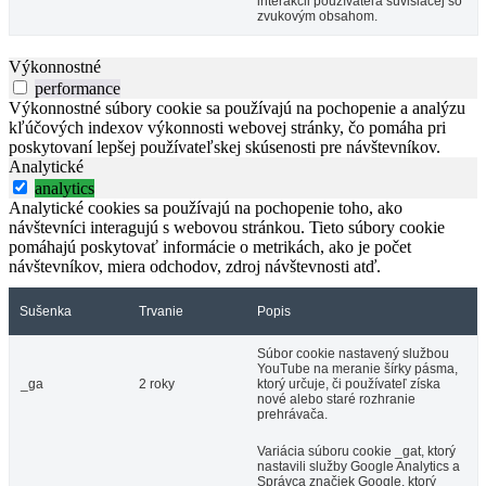
interakcii používateľa súvisiacej so
zvukovým obsahom.
Výkonnostné
performance
Výkonnostné súbory cookie sa používajú na pochopenie a analýzu
kľúčových indexov výkonnosti webovej stránky, čo pomáha pri
poskytovaní lepšej používateľskej skúsenosti pre návštevníkov.
Analytické
analytics
Analytické cookies sa používajú na pochopenie toho, ako
návštevníci interagujú s webovou stránkou. Tieto súbory cookie
pomáhajú poskytovať informácie o metrikách, ako je počet
návštevníkov, miera odchodov, zdroj návštevnosti atď.
Sušenka
Trvanie
Popis
Súbor cookie nastavený službou
YouTube na meranie šírky pásma,
_ga
2 roky
ktorý určuje, či používateľ získa
nové alebo staré rozhranie
prehrávača.
Variácia súboru cookie _gat, ktorý
nastavili služby Google Analytics a
Správca značiek Google, ktorý