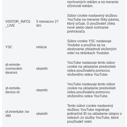
nechcených reklám a na meranie
účinnosti reklám.
Súbor cookie nastavený službou
YouTube na meranie šírky pásma,
VISITOR_INFO1
5 mesiacov 27
ktorý určuje, či používateľ získa
_LIVE
dní
nové alebo staré rozhranie
prehrávača.
Súbor cookie YSC nastavuje
Youtube a používa sa na
YSC
relácia
sledovanie zhliadnutí vložených
videí na stránkach Youtube.
YouTube nastavuje tento súbor
yt-remote-
cookie na ukladanie predvolieb
connected-
okamih
videa používateľa pomocou
devices
vloženého videa YouTube.
YouTube nastavuje tento súbor
yt-remote-
cookie na ukladanie predvolieb
okamih
device-id
videa používateľa pomocou
vloženého videa YouTube.
Tento súbor cookie nastavený
službou YouTube registruje
yt.innertube::ne
okamih
jedinečné ID na ukladanie údajov o
xtId
videách zo služby YouTube, ktoré
používateľ videl.