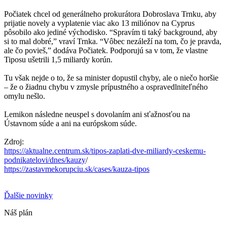
Počiatek chcel od generálneho prokurátora Dobroslava Trnku, aby
prijatie novely a vyplatenie viac ako 13 miliónov na Cyprus
pôsobilo ako jediné východisko. “Spravím ti taký background, aby
si to mal dobré,” vraví Trnka. “Vôbec nezáleží na tom, čo je pravda,
ale čo povieš,” dodáva Počiatek. Podporujú sa v tom, že vlastne
Tiposu ušetrili 1,5 miliardy korún.
Tu však nejde o to, že sa minister dopustil chyby, ale o niečo horšie
– že o žiadnu chybu v zmysle prípustného a ospravedlniteľného
omylu nešlo.
Lemikon následne neuspel s dovolaním ani sťažnosťou na
Ústavnom súde a ani na európskom súde.
Zdroj:
https://aktualne.centrum.sk/tipos-zaplati-dve-miliardy-ceskemu-
podnikatelovi/dnes/kauzy
/
https://zastavmekorupciu.sk/cases/kauza-tipos
Ďalšie novinky
Náš plán