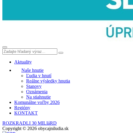
Aktuality
Naše hnutie
Ľudia v hnutí
Reálne výsledky hnutia
Stanovy
Oznámenia
Na stiahnutie
Komunálne voľby 2026
Regióny
KONTAKT
ROZKRADLI 30 MILIáRD
Copyright © 2026 obycajniludia.sk