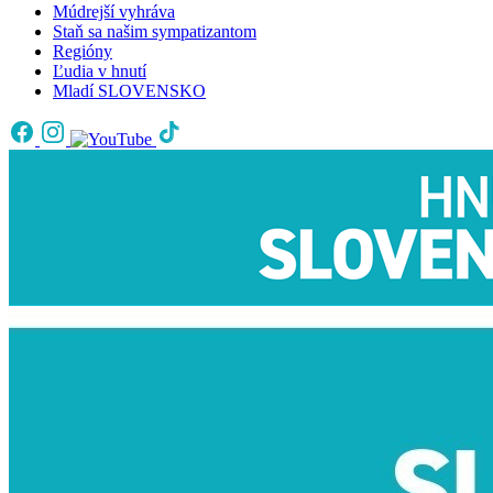
Múdrejší vyhráva
Staň sa našim sympatizantom
Regióny
Ľudia v hnutí
Mladí SLOVENSKO