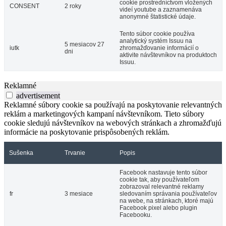
cookie prostredníctvom vložených
CONSENT
2 roky
videí youtube a zaznamenáva
anonymné štatistické údaje.
Tento súbor cookie používa
analytický systém Issuu na
5 mesiacov 27
iutk
zhromažďovanie informácií o
dni
aktivite návštevníkov na produktoch
Issuu.
Reklamné
advertisement
Reklamné súbory cookie sa používajú na poskytovanie relevantných
reklám a marketingových kampaní návštevníkom. Tieto súbory
cookie sledujú návštevníkov na webových stránkach a zhromažďujú
informácie na poskytovanie prispôsobených reklám.
Sušenka
Trvanie
Popis
Facebook nastavuje tento súbor
cookie tak, aby používateľom
zobrazoval relevantné reklamy
fr
3 mesiace
sledovaním správania používateľov
na webe, na stránkach, ktoré majú
Facebook pixel alebo plugin
Facebooku.