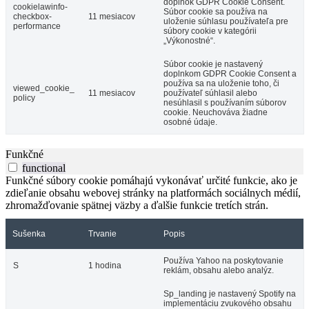
doplnok GDPR Cookie Consent.
cookielawinfo-
Súbor cookie sa používa na
checkbox-
11 mesiacov
uloženie súhlasu používateľa pre
performance
súbory cookie v kategórii
„Výkonostné“.
Súbor cookie je nastavený
doplnkom GDPR Cookie Consent a
používa sa na uloženie toho, či
viewed_cookie_
11 mesiacov
používateľ súhlasil alebo
policy
nesúhlasil s používaním súborov
cookie. Neuchováva žiadne
osobné údaje.
Funkčné
functional
Funkčné súbory cookie pomáhajú vykonávať určité funkcie, ako je
zdieľanie obsahu webovej stránky na platformách sociálnych médií,
zhromažďovanie spätnej väzby a ďalšie funkcie tretích strán.
Sušenka
Trvanie
Popis
Používa Yahoo na poskytovanie
S
1 hodina
reklám, obsahu alebo analýz.
Sp_landing je nastavený Spotify na
implementáciu zvukového obsahu