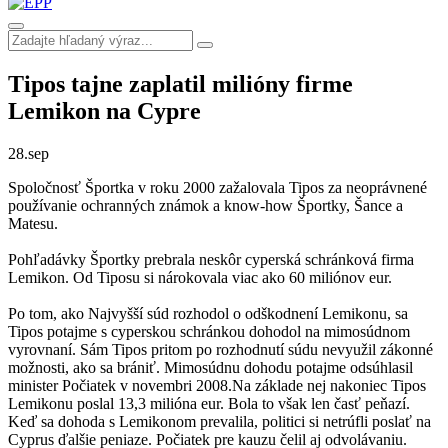
Tipos tajne zaplatil milióny firme
Lemikon na Cypre
28.
sep
Spoločnosť Športka v roku 2000 zažalovala Tipos za neoprávnené
používanie ochranných známok a know-how Športky, Šance a
Matesu.
Pohľadávky Športky prebrala neskôr cyperská schránková firma
Lemikon. Od Tiposu si nárokovala viac ako 60 miliónov eur.
Po tom, ako Najvyšší súd rozhodol o odškodnení Lemikonu, sa
Tipos potajme s cyperskou schránkou dohodol na mimosúdnom
vyrovnaní. Sám Tipos pritom po rozhodnutí súdu nevyužil zákonné
možnosti, ako sa brániť. Mimosúdnu dohodu potajme odsúhlasil
minister Počiatek v novembri 2008.Na základe nej nakoniec Tipos
Lemikonu poslal 13,3 milióna eur. Bola to však len časť peňazí.
Keď sa dohoda s Lemikonom prevalila, politici si netrúfli poslať na
Cyprus ďalšie peniaze. Počiatek pre kauzu čelil aj odvolávaniu.