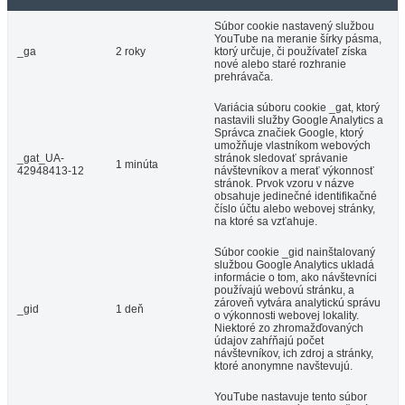
Súbor cookie nastavený službou
YouTube na meranie šírky pásma,
_ga
2 roky
ktorý určuje, či používateľ získa
nové alebo staré rozhranie
prehrávača.
Variácia súboru cookie _gat, ktorý
nastavili služby Google Analytics a
Správca značiek Google, ktorý
umožňuje vlastníkom webových
_gat_UA-
stránok sledovať správanie
1 minúta
42948413-12
návštevníkov a merať výkonnosť
stránok. Prvok vzoru v názve
obsahuje jedinečné identifikačné
číslo účtu alebo webovej stránky,
na ktoré sa vzťahuje.
Súbor cookie _gid nainštalovaný
službou Google Analytics ukladá
informácie o tom, ako návštevníci
používajú webovú stránku, a
zároveň vytvára analytickú správu
_gid
1 deň
o výkonnosti webovej lokality.
Niektoré zo zhromažďovaných
údajov zahŕňajú počet
návštevníkov, ich zdroj a stránky,
ktoré anonymne navštevujú.
YouTube nastavuje tento súbor