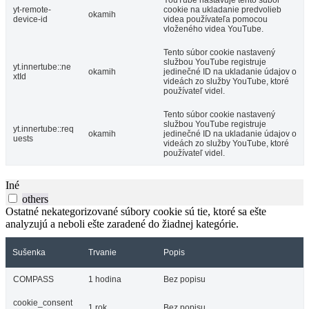
YouTube nastavuje tento súbor
yt-remote-
cookie na ukladanie predvolieb
okamih
device-id
videa používateľa pomocou
vloženého videa YouTube.
Tento súbor cookie nastavený
službou YouTube registruje
yt.innertube::ne
okamih
jedinečné ID na ukladanie údajov o
xtId
videách zo služby YouTube, ktoré
používateľ videl.
Tento súbor cookie nastavený
službou YouTube registruje
yt.innertube::req
okamih
jedinečné ID na ukladanie údajov o
uests
videách zo služby YouTube, ktoré
používateľ videl.
Iné
others
Ostatné nekategorizované súbory cookie sú tie, ktoré sa ešte
analyzujú a neboli ešte zaradené do žiadnej kategórie.
Sušenka
Trvanie
Popis
COMPASS
1 hodina
Bez popisu
cookie_consent
1 rok
Bez popisu