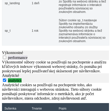
zo Spotify na webovú stránku a tiež
sp_landing
1 deň
registruje informácie o interakcii
používateľa súvisiacej so
zvukovým obsahom.
Súbor cookie sp_t nastavuje
Spotify na implementáciu
zvukového obsahu zo služby
sp_t
1 rok
Spotify na webovú stránku a tiež
zaznamenáva informácie o
interakcii používateľa súvisiacej so
zvukovým obsahom.
Výkonnostné
performance
Výkonnostné súbory cookie sa používajú na pochopenie a analýzu
kľúčových indexov výkonnosti webovej stránky, čo pomáha pri
poskytovaní lepšej používateľskej skúsenosti pre návštevníkov.
Analytické
analytics
Analytické cookies sa používajú na pochopenie toho, ako
návštevníci interagujú s webovou stránkou. Tieto súbory cookie
pomáhajú poskytovať informácie o metrikách, ako je počet
návštevníkov, miera odchodov, zdroj návštevnosti atď.
Sušenka
Trvanie
Popis