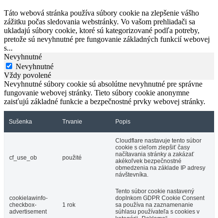
Táto webová stránka používa súbory cookie na zlepšenie vášho
zážitku počas sledovania webstránky. Vo vašom prehliadači sa
ukladajú súbory cookie, ktoré sú kategorizované podľa potreby,
pretože sú nevyhnutné pre fungovanie základných funkcií webovej
s
...
Nevyhnutné
Nevyhnutné
Vždy povolené
Nevyhnutné súbory cookie sú absolútne nevyhnutné pre správne
fungovanie webovej stránky. Tieto súbory cookie anonymne
zaisťujú základné funkcie a bezpečnostné prvky webovej stránky.
Sušenka
Trvanie
Popis
Cloudflare nastavuje tento súbor
cookie s cieľom zlepšiť časy
načítavania stránky a zakázať
cf_use_ob
použité
akékoľvek bezpečnostné
obmedzenia na základe IP adresy
návštevníka.
Tento súbor cookie nastavený
cookielawinfo-
doplnkom GDPR Cookie Consent
checkbox-
1 rok
sa používa na zaznamenanie
advertisement
súhlasu používateľa s cookies v