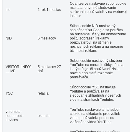
Quantserve nastavuje súbor cookie
mc na anonymné sledovanie
mc
1 rok 1 mesiac
správania používateľov na webovej
lokalite.
Súbor cookie NID nastavený
spoločnosťou Google sa používa
na reklamné účely; na obmedzenie
NID
6 mesiacov
počtu zobrazení reklamy
používateľovi, na stlmenie
nechcených reklám a na meranie
účinnosti reklám.
Súbor cookie nastavený službou
YouTube na meranie šírky pásma,
VISITOR_INFO1
5 mesiacov 27
ktorý určuje, či používateľ získa
_LIVE
dní
nové alebo staré rozhranie
prehrávača.
Súbor cookie YSC nastavuje
Youtube a používa sa na
YSC
relácia
sledovanie zhliadnutí vložených
videí na stránkach Youtube.
YouTube nastavuje tento súbor
yt-remote-
cookie na ukladanie predvolieb
connected-
okamih
videa používateľa pomocou
devices
vloženého videa YouTube.