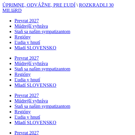
ÚPRIMNE, ODVÁŽNE, PRE ĽUDÍ
\
ROZKRADLI 30
MILIáRD
Prevrat 2027
Múdrejší vyhráva
Staň sa našim sympatizantom
Regióny
Ľudia v hnutí
Mladí SLOVENSKO
Prevrat 2027
Múdrejší vyhráva
Staň sa našim sympatizantom
Regióny
Ľudia v hnutí
Mladí SLOVENSKO
Prevrat 2027
Múdrejší vyhráva
Staň sa našim sympatizantom
Regióny
Ľudia v hnutí
Mladí SLOVENSKO
Prevrat 2027