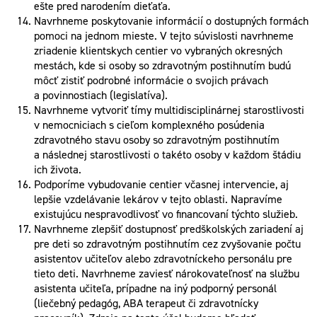
ešte pred narodením dieťaťa.
Navrhneme poskytovanie informácií o dostupných formách
pomoci na jednom mieste. V tejto súvislosti navrhneme
zriadenie klientskych centier vo vybraných okresných
mestách, kde si osoby so zdravotným postihnutím budú
môcť zistiť podrobné informácie o svojich právach
a povinnostiach (legislatíva).
Navrhneme vytvoriť tímy multidisciplinárnej starostlivosti
v nemocniciach s cieľom komplexného posúdenia
zdravotného stavu osoby so zdravotným postihnutím
a následnej starostlivosti o takéto osoby v každom štádiu
ich života.
Podporíme vybudovanie centier včasnej intervencie, aj
lepšie vzdelávanie lekárov v tejto oblasti. Napravíme
existujúcu nespravodlivosť vo financovaní týchto služieb.
Navrhneme zlepšiť dostupnosť predškolských zariadení aj
pre deti so zdravotným postihnutím cez zvyšovanie počtu
asistentov učiteľov alebo zdravotníckeho personálu pre
tieto deti. Navrhneme zaviesť nárokovateľnosť na službu
asistenta učiteľa, prípadne na iný podporný personál
(liečebný pedagóg, ABA terapeut či zdravotnícky