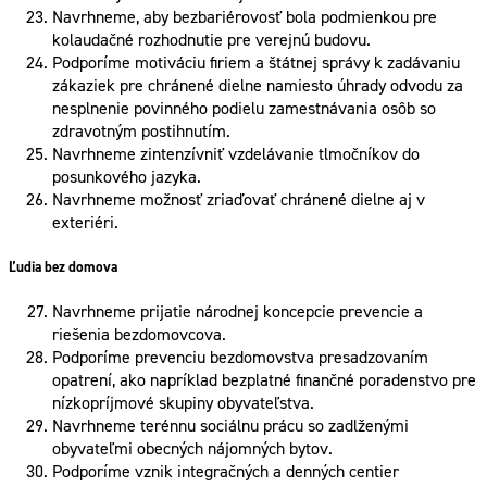
Navrhneme, aby bezbariérovosť bola podmienkou pre
kolaudačné rozhodnutie pre verejnú budovu.
Podporíme motiváciu firiem a štátnej správy k zadávaniu
zákaziek pre chránené dielne namiesto úhrady odvodu za
nesplnenie povinného podielu zamestnávania osôb so
zdravotným postihnutím.
Navrhneme zintenzívniť vzdelávanie tlmočníkov do
posunkového jazyka.
Navrhneme možnosť zriaďovať chránené dielne aj v
exteriéri.
Ľudia bez domova
Navrhneme prijatie národnej koncepcie prevencie a
riešenia bezdomovcova.
Podporíme prevenciu bezdomovstva presadzovaním
opatrení, ako napríklad bezplatné finančné poradenstvo pre
nízkopríjmové skupiny obyvateľstva.
Navrhneme terénnu sociálnu prácu so zadlženými
obyvateľmi obecných nájomných bytov.
Podporíme vznik integračných a denných centier