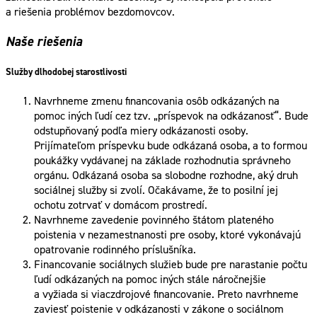
a riešenia problémov bezdomovcov.
Naše riešenia
Služby dlhodobej starostlivosti
Navrhneme zmenu financovania osôb odkázaných na
pomoc iných ľudí cez tzv. „príspevok na odkázanosť“. Bude
odstupňovaný podľa miery odkázanosti osoby.
Prijímateľom príspevku bude odkázaná osoba, a to formou
poukážky vydávanej na základe rozhodnutia správneho
orgánu. Odkázaná osoba sa slobodne rozhodne, aký druh
sociálnej služby si zvolí. Očakávame, že to posilní jej
ochotu zotrvať v domácom prostredí.
Navrhneme zavedenie povinného štátom plateného
poistenia v nezamestnanosti pre osoby, ktoré vykonávajú
opatrovanie rodinného príslušníka.
Financovanie sociálnych služieb bude pre narastanie počtu
ľudí odkázaných na pomoc iných stále náročnejšie
a vyžiada si viaczdrojové financovanie. Preto navrhneme
zaviesť poistenie v odkázanosti v zákone o sociálnom