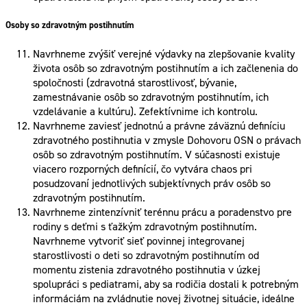
Osoby so zdravotným postihnutím
Navrhneme zvýšiť verejné výdavky na zlepšovanie kvality
života osôb so zdravotným postihnutím a ich začlenenia do
spoločnosti (zdravotná starostlivosť, bývanie,
zamestnávanie osôb so zdravotným postihnutím, ich
vzdelávanie a kultúru). Zefektívnime ich kontrolu.
Navrhneme zaviesť jednotnú a právne záväznú definíciu
zdravotného postihnutia v zmysle Dohovoru OSN o právach
osôb so zdravotným postihnutím. V súčasnosti existuje
viacero rozporných definícií, čo vytvára chaos pri
posudzovaní jednotlivých subjektívnych práv osôb so
zdravotným postihnutím.
Navrhneme zintenzívniť terénnu prácu a poradenstvo pre
rodiny s deťmi s ťažkým zdravotným postihnutím.
Navrhneme vytvoriť sieť povinnej integrovanej
starostlivosti o deti so zdravotným postihnutím od
momentu zistenia zdravotného postihnutia v úzkej
spolupráci s pediatrami, aby sa rodičia dostali k potrebným
informáciám na zvládnutie novej životnej situácie, ideálne