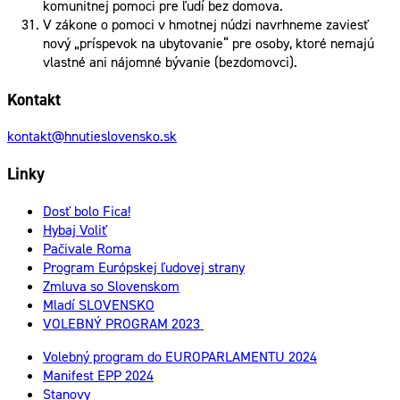
komunitnej pomoci pre ľudí bez domova.
V zákone o pomoci v hmotnej núdzi navrhneme zaviesť
nový „príspevok na ubytovanie“ pre osoby, ktoré nemajú
vlastné ani nájomné bývanie (bezdomovci).
Kontakt
kontakt@hnutieslovensko.sk
Linky
Dosť bolo Fica!
Hybaj Voliť
Pačivale Roma
Program Európskej ľudovej strany
Zmluva so Slovenskom
Mladí SLOVENSKO
VOLEBNÝ PROGRAM 2023
Volebný program do EUROPARLAMENTU 2024
Manifest EPP 2024
Stanovy