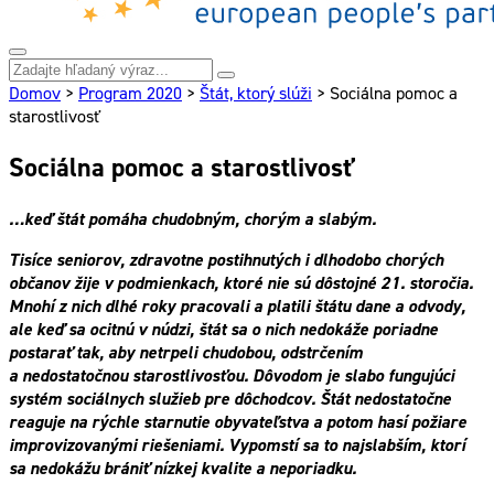
Domov
>
Program 2020
>
Štát, ktorý slúži
>
Sociálna pomoc a
starostlivosť
Sociálna pomoc a starostlivosť
…keď štát pomáha chudobným, chorým a slabým.
Tisíce seniorov, zdravotne postihnutých i dlhodobo chorých
občanov žije v podmienkach, ktoré nie sú dôstojné 21. storočia.
Mnohí z nich dlhé roky pracovali a platili štátu dane a odvody,
ale keď sa ocitnú v núdzi, štát sa o nich nedokáže poriadne
postarať tak, aby netrpeli chudobou, odstrčením
a nedostatočnou starostlivosťou. Dôvodom je slabo fungujúci
systém sociálnych služieb pre dôchodcov. Štát nedostatočne
reaguje na rýchle starnutie obyvateľstva a potom hasí požiare
improvizovanými riešeniami. Vypomstí sa to najslabším, ktorí
sa nedokážu brániť nízkej kvalite a neporiadku.