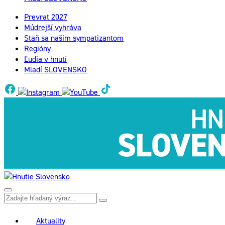
Prevrat 2027
Múdrejší vyhráva
Staň sa našim sympatizantom
Regióny
Ľudia v hnutí
Mladí SLOVENSKO
Aktuality