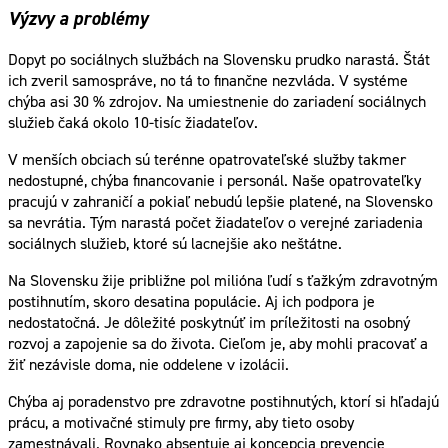
Výzvy a problémy
Dopyt po sociálnych službách na Slovensku prudko narastá. Štát
ich zveril samospráve, no tá to finančne nezvláda. V systéme
chýba asi 30 % zdrojov. Na umiestnenie do zariadení sociálnych
služieb čaká okolo 10-tisíc žiadateľov.
V menších obciach sú terénne opatrovateľské služby takmer
nedostupné, chýba financovanie i personál. Naše opatrovateľky
pracujú v zahraničí a pokiaľ nebudú lepšie platené, na Slovensko
sa nevrátia. Tým narastá počet žiadateľov o verejné zariadenia
sociálnych služieb, ktoré sú lacnejšie ako neštátne.
Na Slovensku žije približne pol milióna ľudí s ťažkým zdravotným
postihnutím, skoro desatina populácie. Aj ich podpora je
nedostatočná. Je dôležité poskytnúť im príležitosti na osobný
rozvoj a zapojenie sa do života. Cieľom je, aby mohli pracovať a
žiť nezávisle doma, nie oddelene v izolácii.
Chýba aj poradenstvo pre zdravotne postihnutých, ktorí si hľadajú
prácu, a motivačné stimuly pre firmy, aby tieto osoby
zamestnávali. Rovnako absentuje aj koncepcia prevencie