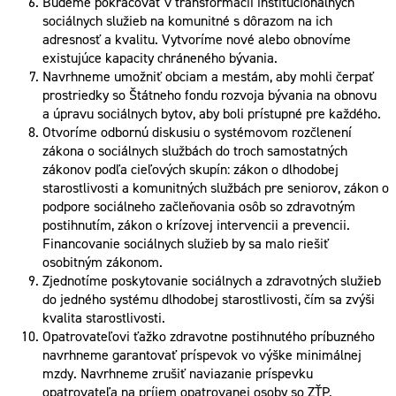
Budeme pokračovať v transformácii inštitucionálnych
sociálnych služieb na komunitné s dôrazom na ich
adresnosť a kvalitu. Vytvoríme nové alebo obnovíme
existujúce kapacity chráneného bývania.
Navrhneme umožniť obciam a mestám, aby mohli čerpať
prostriedky so Štátneho fondu rozvoja bývania na obnovu
a úpravu sociálnych bytov, aby boli prístupné pre každého.
Otvoríme odbornú diskusiu o systémovom rozčlenení
zákona o sociálnych službách do troch samostatných
zákonov podľa cieľových skupín: zákon o dlhodobej
starostlivosti a komunitných službách pre seniorov, zákon o
podpore sociálneho začleňovania osôb so zdravotným
postihnutím, zákon o krízovej intervencii a prevencii.
Financovanie sociálnych služieb by sa malo riešiť
osobitným zákonom.
Zjednotíme poskytovanie sociálnych a zdravotných služieb
do jedného systému dlhodobej starostlivosti, čím sa zvýši
kvalita starostlivosti.
Opatrovateľovi ťažko zdravotne postihnutého príbuzného
navrhneme garantovať príspevok vo výške minimálnej
mzdy. Navrhneme zrušiť naviazanie príspevku
opatrovateľa na príjem opatrovanej osoby so ZŤP.