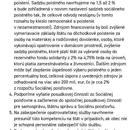
poistení. Sadzbu poistného navrhujeme na 1,5 až 2 %
a bude zohľadnená v novom nastavení sadzieb sociálneho
poistného tak, že celkové odvody nestúpnu (v tomto
rozsahu by kleslo nemocenské a poistenie
v nezamestnanosti). Zdrojom financovania by boli zvýšené
vymeriavacie základy štátu na dôchodkové poistenie za
osoby na materskej a rodičovskej dovolenke, osoby, ktoré
vykonávajú opatrovanie v domácom prostredí, zvýšenie
sadzby poistného, ktoré platí štát za vybrané osoby do
rezervného fondu solidarity z 2% na 4,75% teda na úroveň,
ktorú platia zamestnávatelia a živnostníci. Ďalším zdrojom
môže byť zlepšenie úspešnosti výberu poistného o jeden
percentuálny bod, celková úspora z uvedených zdrojov je
odhadovaná na viac ako 200 mil. eur, čo je cca 2%
z rozpočtu Sociálnej poisťovne.
Podporíme vyňatie posudkovej činnosti zo Sociálnej
poisťovne a začlenenie do spoločnej posudkovej činnosti
pre samosprávu, štátnu správu a Sociálnu poisťovňu.
Na zabezpečenie opatrovateľskej služby navrhneme
presunúť túto kompetenciu na štát v prípadoch, ak obec nie
je schopná personálne zabezpečiť túto službu.