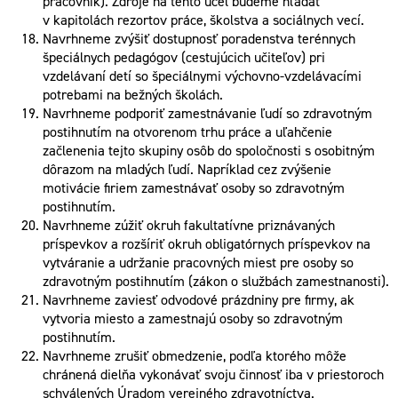
pracovník). Zdroje na tento účel budeme hľadať
v kapitolách rezortov práce, školstva a sociálnych vecí.
Navrhneme zvýšiť dostupnosť poradenstva terénnych
špeciálnych pedagógov (cestujúcich učiteľov) pri
vzdelávaní detí so špeciálnymi výchovno-vzdelávacími
potrebami na bežných školách.
Navrhneme podporiť zamestnávanie ľudí so zdravotným
postihnutím na otvorenom trhu práce a uľahčenie
začlenenia tejto skupiny osôb do spoločnosti s osobitným
dôrazom na mladých ľudí. Napríklad cez zvýšenie
motivácie firiem zamestnávať osoby so zdravotným
postihnutím.
Navrhneme zúžiť okruh fakultatívne priznávaných
príspevkov a rozšíriť okruh obligatórnych príspevkov na
vytváranie a udržanie pracovných miest pre osoby so
zdravotným postihnutím (zákon o službách zamestnanosti).
Navrhneme zaviesť odvodové prázdniny pre firmy, ak
vytvoria miesto a zamestnajú osoby so zdravotným
postihnutím.
Navrhneme zrušiť obmedzenie, podľa ktorého môže
chránená dielňa vykonávať svoju činnosť iba v priestoroch
schválených Úradom verejného zdravotníctva.