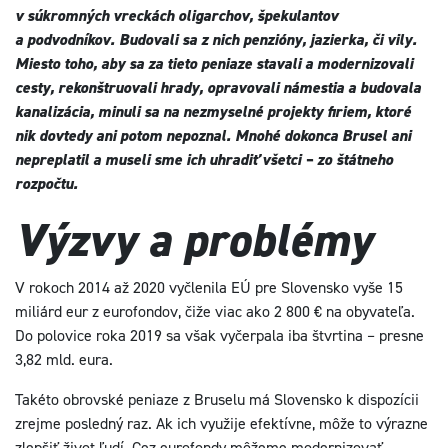
v súkromných vreckách oligarchov, špekulantov
a podvodníkov. Budovali sa z nich penzióny, jazierka, či vily.
Miesto toho, aby sa za tieto peniaze stavali a modernizovali
cesty, rekonštruovali hrady, opravovali námestia a budovala
kanalizácia, minuli sa na nezmyselné projekty firiem, ktoré
nik dovtedy ani potom nepoznal. Mnohé dokonca Brusel ani
nepreplatil a museli sme ich uhradiť všetci – zo štátneho
rozpočtu.
Výzvy a problémy
V rokoch 2014 až 2020 vyčlenila EÚ pre Slovensko vyše 15
miliárd eur z eurofondov, čiže viac ako 2 800 € na obyvateľa.
Do polovice roka 2019 sa však vyčerpala iba štvrtina – presne
3,82 mld. eura.
Takéto obrovské peniaze z Bruselu má Slovensko k dispozícii
zrejme posledný raz. Ak ich využije efektívne, môže to výrazne
zlepšiť život ľudí. Cez eurofondy môžeme modernizovať