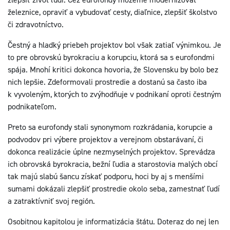
železnice, opraviť a vybudovať cesty, diaľnice, zlepšiť školstvo
či zdravotníctvo.
Čestný a hladký priebeh projektov bol však zatiaľ výnimkou. Je
to pre obrovskú byrokraciu a korupciu, ktorá sa s eurofondmi
spája. Mnohí kritici dokonca hovoria, že Slovensku by bolo bez
nich lepšie. Zdeformovali prostredie a dostanú sa často iba
k vyvoleným, ktorých to zvýhodňuje v podnikaní oproti čestným
podnikateľom.
Preto sa eurofondy stali synonymom rozkrádania, korupcie a
podvodov pri výbere projektov a verejnom obstarávaní, či
dokonca realizácie úplne nezmyselných projektov. Sprevádza
ich obrovská byrokracia, bežní ľudia a starostovia malých obcí
tak majú slabú šancu získať podporu, hoci by aj s menšími
sumami dokázali zlepšiť prostredie okolo seba, zamestnať ľudí
a zatraktívniť svoj región.
Osobitnou kapitolou je informatizácia štátu. Doteraz do nej len