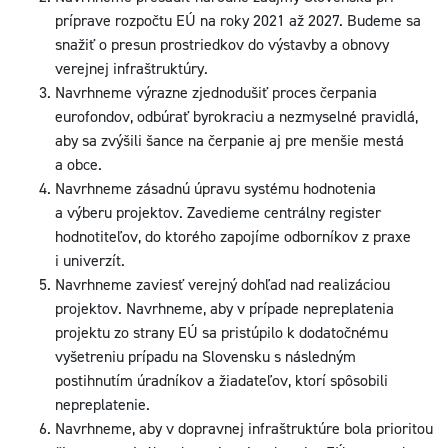
príprave rozpočtu EÚ na roky 2021 až 2027. Budeme sa
snažiť o presun prostriedkov do výstavby a obnovy
verejnej infraštruktúry.
Navrhneme výrazne zjednodušiť proces čerpania
eurofondov, odbúrať byrokraciu a nezmyselné pravidlá,
aby sa zvýšili šance na čerpanie aj pre menšie mestá
a obce.
Navrhneme zásadnú úpravu systému hodnotenia
a výberu projektov. Zavedieme centrálny register
hodnotiteľov, do ktorého zapojíme odborníkov z praxe
i univerzít.
Navrhneme zaviesť verejný dohľad nad realizáciou
projektov. Navrhneme, aby v prípade nepreplatenia
projektu zo strany EÚ sa pristúpilo k dodatočnému
vyšetreniu prípadu na Slovensku s následným
postihnutím úradníkov a žiadateľov, ktorí spôsobili
nepreplatenie.
Navrhneme, aby v dopravnej infraštruktúre bola prioritou