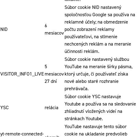
Súbor cookie NID nastavený
spoločnosťou Google sa používa na
reklamné účely; na obmedzenie
6
NID
počtu zobrazení reklamy
mesiacov
používateľovi, na stlmenie
nechcených reklám a na meranie
účinnosti reklám.
Súbor cookie nastavený službou
5
YouTube na meranie šírky pásma,
VISITOR_INFO1_LIVE
mesiacov
ktorý určuje, či používateľ získa
27 dní
nové alebo staré rozhranie
prehrávača.
Súbor cookie YSC nastavuje
Youtube a používa sa na sledovanie
YSC
relácia
zhliadnutí vložených videí na
stránkach Youtube.
YouTube nastavuje tento súbor
yt-remote-connected-
cookie na ukladanie predvolieb