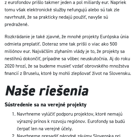
z eurofondov prišlo takmer jeden a pol miliardy eur. Napriek
tomu však elektronické služby nefungujú alebo sú tak zle
navrhnuté, že sa prakticky nedajú použiť, navyše sú
predražené.
Rozkrádanie je také zjavné, že mnohé projekty Európska únia
odmieta preplatiť. Doteraz sme tak prišli o viac ako 500
miliónov eur. Najväčším zlyhaním vlády je to, že projekty sa
nestihnú dokončiť, prípadne sa vôbec neuskutočnia. Aj do roku
2020 hrozí, že sa budeme musieť vzdať obrovského množstva
financií z Bruselu, ktoré by mohli zlepšovať život na Slovensku.
Naše riešenia
Sústredenie sa na verejné projekty
Navrhneme vylúčiť podporu projektov, ktoré nemajú
výrazný prínos k rozvoju regiónov. Eurofondy sa budú
čerpať len na verejné účely.
Navrhneme presadiť národné záujmy Slovenska pri