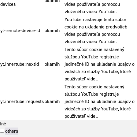
okamih
devices
videa používateľa pomocou
vloženého videa YouTube.
YouTube nastavuje tento súbor
cookie na ukladanie predvolieb
yt-remote-device-id
okamih
videa používateľa pomocou
vloženého videa YouTube.
Tento súbor cookie nastavený
službou YouTube registruje
yt.innertube::nextId
okamih
jedinečné ID na ukladanie údajov o
videách zo služby YouTube, ktoré
používateľ videl.
Tento súbor cookie nastavený
službou YouTube registruje
yt.innertube::requests
okamih
jedinečné ID na ukladanie údajov o
videách zo služby YouTube, ktoré
používateľ videl.
Iné
others