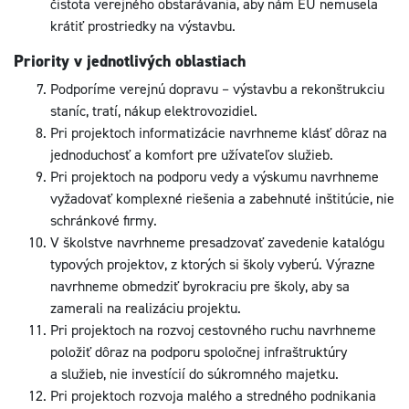
čistota verejného obstarávania, aby nám EÚ nemusela
krátiť prostriedky na výstavbu.
Priority v jednotlivých oblastiach
Podporíme verejnú dopravu – výstavbu a rekonštrukciu
staníc, tratí, nákup elektrovozidiel.
Pri projektoch informatizácie navrhneme klásť dôraz na
jednoduchosť a komfort pre užívateľov služieb.
Pri projektoch na podporu vedy a výskumu navrhneme
vyžadovať komplexné riešenia a zabehnuté inštitúcie, nie
schránkové firmy.
V školstve navrhneme presadzovať zavedenie katalógu
typových projektov, z ktorých si školy vyberú. Výrazne
navrhneme obmedziť byrokraciu pre školy, aby sa
zamerali na realizáciu projektu.
Pri projektoch na rozvoj cestovného ruchu navrhneme
položiť dôraz na podporu spoločnej infraštruktúry
a služieb, nie investícií do súkromného majetku.
Pri projektoch rozvoja malého a stredného podnikania