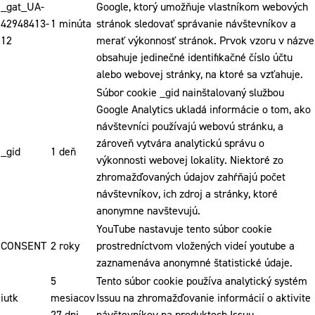
_gat_UA-
Google, ktorý umožňuje vlastníkom webových
42948413-
1 minúta
stránok sledovať správanie návštevníkov a
12
merať výkonnosť stránok. Prvok vzoru v názve
obsahuje jedinečné identifikačné číslo účtu
alebo webovej stránky, na ktoré sa vzťahuje.
Súbor cookie _gid nainštalovaný službou
Google Analytics ukladá informácie o tom, ako
návštevníci používajú webovú stránku, a
zároveň vytvára analytickú správu o
_gid
1 deň
výkonnosti webovej lokality. Niektoré zo
zhromažďovaných údajov zahŕňajú počet
návštevníkov, ich zdroj a stránky, ktoré
anonymne navštevujú.
YouTube nastavuje tento súbor cookie
CONSENT
2 roky
prostredníctvom vložených videí youtube a
zaznamenáva anonymné štatistické údaje.
5
Tento súbor cookie používa analytický systém
iutk
mesiacov
Issuu na zhromažďovanie informácií o aktivite
27 dni
návštevníkov na produktoch Issuu.