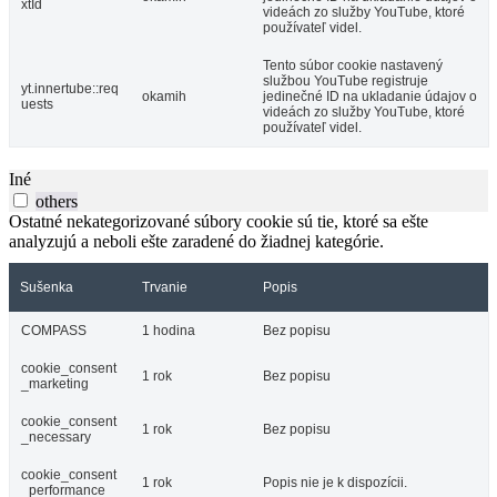
xtId
videách zo služby YouTube, ktoré
používateľ videl.
Tento súbor cookie nastavený
službou YouTube registruje
yt.innertube::req
okamih
jedinečné ID na ukladanie údajov o
uests
videách zo služby YouTube, ktoré
používateľ videl.
Iné
others
Ostatné nekategorizované súbory cookie sú tie, ktoré sa ešte
analyzujú a neboli ešte zaradené do žiadnej kategórie.
Sušenka
Trvanie
Popis
COMPASS
1 hodina
Bez popisu
cookie_consent
1 rok
Bez popisu
_marketing
cookie_consent
1 rok
Bez popisu
_necessary
cookie_consent
1 rok
Popis nie je k dispozícii.
_performance