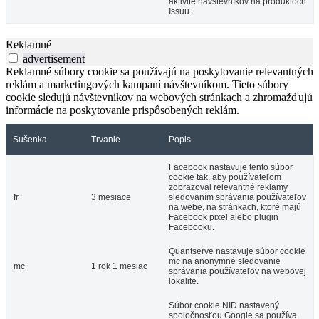
aktivite návštevníkov na produktoch
Issuu.
Reklamné
advertisement
Reklamné súbory cookie sa používajú na poskytovanie relevantných
reklám a marketingových kampaní návštevníkom. Tieto súbory
cookie sledujú návštevníkov na webových stránkach a zhromažďujú
informácie na poskytovanie prispôsobených reklám.
Sušenka
Trvanie
Popis
Facebook nastavuje tento súbor
cookie tak, aby používateľom
zobrazoval relevantné reklamy
fr
3 mesiace
sledovaním správania používateľov
na webe, na stránkach, ktoré majú
Facebook pixel alebo plugin
Facebooku.
Quantserve nastavuje súbor cookie
mc na anonymné sledovanie
mc
1 rok 1 mesiac
správania používateľov na webovej
lokalite.
Súbor cookie NID nastavený
spoločnosťou Google sa používa