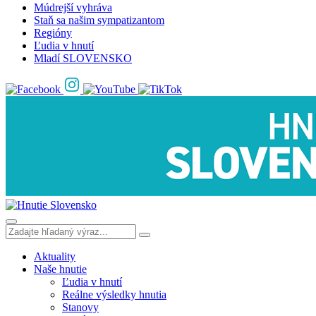
Múdrejší vyhráva
Staň sa našim sympatizantom
Regióny
Ľudia v hnutí
Mladí SLOVENSKO
Aktuality
Naše hnutie
Ľudia v hnutí
Reálne výsledky hnutia
Stanovy