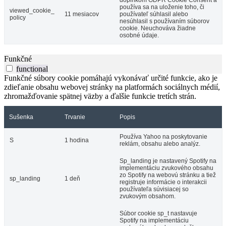
doplnkom GDPR Cookie Consent a
používa sa na uloženie toho, či
viewed_cookie_
11 mesiacov
používateľ súhlasil alebo
policy
nesúhlasil s používaním súborov
cookie. Neuchováva žiadne
osobné údaje.
Funkčné
functional
Funkčné súbory cookie pomáhajú vykonávať určité funkcie, ako je
zdieľanie obsahu webovej stránky na platformách sociálnych médií,
zhromažďovanie spätnej väzby a ďalšie funkcie tretích strán.
Sušenka
Trvanie
Popis
Používa Yahoo na poskytovanie
S
1 hodina
reklám, obsahu alebo analýz.
Sp_landing je nastavený Spotify na
implementáciu zvukového obsahu
zo Spotify na webovú stránku a tiež
sp_landing
1 deň
registruje informácie o interakcii
používateľa súvisiacej so
zvukovým obsahom.
Súbor cookie sp_t nastavuje
Spotify na implementáciu