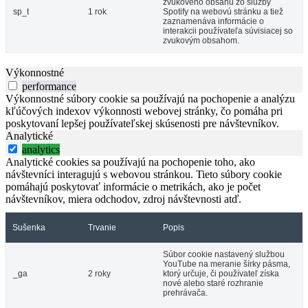
zvukového obsahu zo služby
sp_t
1 rok
Spotify na webovú stránku a tiež
zaznamenáva informácie o
interakcii používateľa súvisiacej so
zvukovým obsahom.
Výkonnostné
performance
Výkonnostné súbory cookie sa používajú na pochopenie a analýzu
kľúčových indexov výkonnosti webovej stránky, čo pomáha pri
poskytovaní lepšej používateľskej skúsenosti pre návštevníkov.
Analytické
analytics
Analytické cookies sa používajú na pochopenie toho, ako
návštevníci interagujú s webovou stránkou. Tieto súbory cookie
pomáhajú poskytovať informácie o metrikách, ako je počet
návštevníkov, miera odchodov, zdroj návštevnosti atď.
Sušenka
Trvanie
Popis
Súbor cookie nastavený službou
YouTube na meranie šírky pásma,
_ga
2 roky
ktorý určuje, či používateľ získa
nové alebo staré rozhranie
prehrávača.