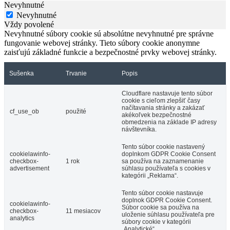
Nevyhnutné
Nevyhnutné
Vždy povolené
Nevyhnutné súbory cookie sú absolútne nevyhnutné pre správne
fungovanie webovej stránky. Tieto súbory cookie anonymne
zaisťujú základné funkcie a bezpečnostné prvky webovej stránky.
Sušenka
Trvanie
Popis
Cloudflare nastavuje tento súbor
cookie s cieľom zlepšiť časy
načítavania stránky a zakázať
cf_use_ob
použité
akékoľvek bezpečnostné
obmedzenia na základe IP adresy
návštevníka.
Tento súbor cookie nastavený
cookielawinfo-
doplnkom GDPR Cookie Consent
checkbox-
1 rok
sa používa na zaznamenanie
advertisement
súhlasu používateľa s cookies v
kategórii „Reklama“.
Tento súbor cookie nastavuje
doplnok GDPR Cookie Consent.
cookielawinfo-
Súbor cookie sa používa na
checkbox-
11 mesiacov
uloženie súhlasu používateľa pre
analytics
súbory cookie v kategórii
„Analytické“.