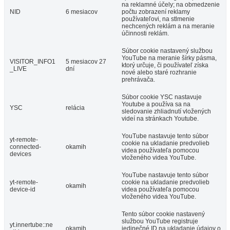
na reklamné účely; na obmedzenie
NID
6 mesiacov
počtu zobrazení reklamy
používateľovi, na stlmenie
nechcených reklám a na meranie
účinnosti reklám.
Súbor cookie nastavený službou
YouTube na meranie šírky pásma,
VISITOR_INFO1
5 mesiacov 27
ktorý určuje, či používateľ získa
_LIVE
dní
nové alebo staré rozhranie
prehrávača.
Súbor cookie YSC nastavuje
Youtube a používa sa na
YSC
relácia
sledovanie zhliadnutí vložených
videí na stránkach Youtube.
YouTube nastavuje tento súbor
yt-remote-
cookie na ukladanie predvolieb
connected-
okamih
videa používateľa pomocou
devices
vloženého videa YouTube.
YouTube nastavuje tento súbor
yt-remote-
cookie na ukladanie predvolieb
okamih
device-id
videa používateľa pomocou
vloženého videa YouTube.
Tento súbor cookie nastavený
službou YouTube registruje
yt.innertube::ne
okamih
jedinečné ID na ukladanie údajov o