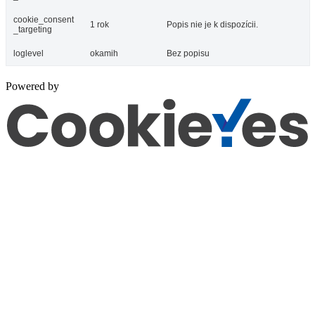
cookie_consent
1 rok
Popis nie je k dispozícii.
_targeting
loglevel
okamih
Bez popisu
Powered by