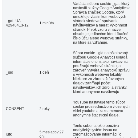
Variácia súboru cookie _gat, ktorý
nastavili služby Google Analytics a
Správca značiek Google, ktorý
umožňuje vlastníkom webových
_gat_UA-
stránok sledovať správanie
1 minúta
42948413-12
návštevníkov a merať výkonnosť
stránok. Prvok vzoru v názve
obsahuje jedinečné identifikačné
číslo účtu alebo webovej stránky,
na ktoré sa vzťahuje.
Súbor cookie _gid nainštalovaný
službou Google Analytics ukladá
informácie o tom, ako návštevníci
používajú webovú stránku, a
zároveň vytvára analytickú správu
_gid
1 deň
o výkonnosti webovej lokality.
Niektoré zo zhromažďovaných
údajov zahŕňajú počet
návštevníkov, ich zdroj a stránky,
ktoré anonymne navštevujú.
YouTube nastavuje tento súbor
cookie prostredníctvom vložených
CONSENT
2 roky
videí youtube a zaznamenáva
anonymné štatistické údaje.
Tento súbor cookie používa
analytický systém Issuu na
5 mesiacov 27
iutk
zhromažďovanie informácií o
dni