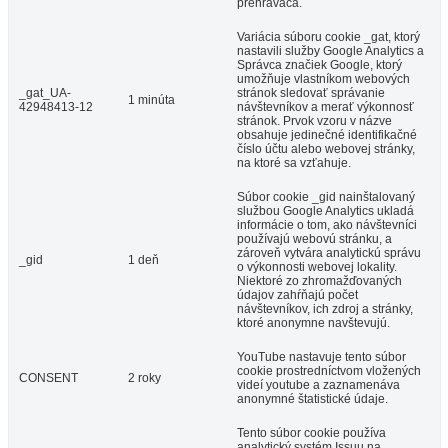
prehrávača.
Variácia súboru cookie _gat, ktorý
nastavili služby Google Analytics a
Správca značiek Google, ktorý
umožňuje vlastníkom webových
_gat_UA-
stránok sledovať správanie
1 minúta
42948413-12
návštevníkov a merať výkonnosť
stránok. Prvok vzoru v názve
obsahuje jedinečné identifikačné
číslo účtu alebo webovej stránky,
na ktoré sa vzťahuje.
Súbor cookie _gid nainštalovaný
službou Google Analytics ukladá
informácie o tom, ako návštevníci
používajú webovú stránku, a
zároveň vytvára analytickú správu
_gid
1 deň
o výkonnosti webovej lokality.
Niektoré zo zhromažďovaných
údajov zahŕňajú počet
návštevníkov, ich zdroj a stránky,
ktoré anonymne navštevujú.
YouTube nastavuje tento súbor
cookie prostredníctvom vložených
CONSENT
2 roky
videí youtube a zaznamenáva
anonymné štatistické údaje.
Tento súbor cookie používa
analytický systém Issuu na