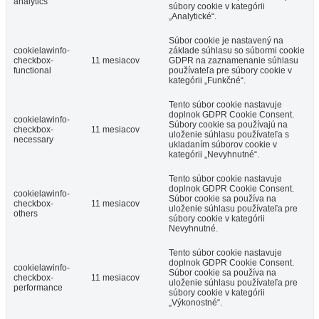
analytics
súbory cookie v kategórii
„Analytické“.
Súbor cookie je nastavený na
cookielawinfo-
základe súhlasu so súbormi cookie
checkbox-
11 mesiacov
GDPR na zaznamenanie súhlasu
functional
používateľa pre súbory cookie v
kategórii „Funkčné“.
Tento súbor cookie nastavuje
doplnok GDPR Cookie Consent.
cookielawinfo-
Súbory cookie sa používajú na
checkbox-
11 mesiacov
uloženie súhlasu používateľa s
necessary
ukladaním súborov cookie v
kategórii „Nevyhnutné“.
Tento súbor cookie nastavuje
doplnok GDPR Cookie Consent.
cookielawinfo-
Súbor cookie sa používa na
checkbox-
11 mesiacov
uloženie súhlasu používateľa pre
others
súbory cookie v kategórii
Nevyhnutné.
Tento súbor cookie nastavuje
doplnok GDPR Cookie Consent.
cookielawinfo-
Súbor cookie sa používa na
checkbox-
11 mesiacov
uloženie súhlasu používateľa pre
performance
súbory cookie v kategórii
„Výkonostné“.