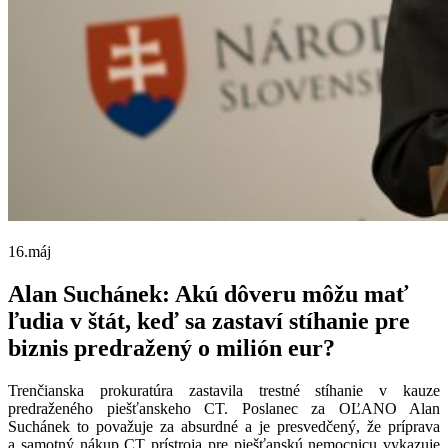
16.
máj
Alan Suchánek: Akú dôveru môžu mať
ľudia v štát, keď sa zastaví stíhanie pre
biznis predražený o milión eur?
Trenčianska prokuratúra zastavila trestné stíhanie v kauze
predraženého piešťanskeho CT. Poslanec za OĽANO Alan
Suchánek to považuje za absurdné a je presvedčený, že príprava
a samotný nákup CT prístroja pre piešťanskú nemocnicu vykazuje