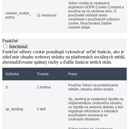
Súbor cookie je nastavený
doplnkom GDPR Cookie Consent a
používa sa na uloženie toho, či
viewed_cookie_
11 mesiacov
používateľ súhlasil alebo
policy
nesúhlasil s používaním súborov
cookie. Neuchováva žiadne
osobné údaje.
Funkčné
functional
Funkčné súbory cookie pomáhajú vykonávať určité funkcie, ako je
zdieľanie obsahu webovej stránky na platformách sociálnych médií,
zhromažďovanie spätnej väzby a ďalšie funkcie tretích strán.
Sušenka
Trvanie
Popis
Používa Yahoo na poskytovanie
S
1 hodina
reklám, obsahu alebo analýz.
Sp_landing je nastavený Spotify na
implementáciu zvukového obsahu
zo Spotify na webovú stránku a tiež
sp_landing
1 deň
registruje informácie o interakcii
používateľa súvisiacej so
zvukovým obsahom.