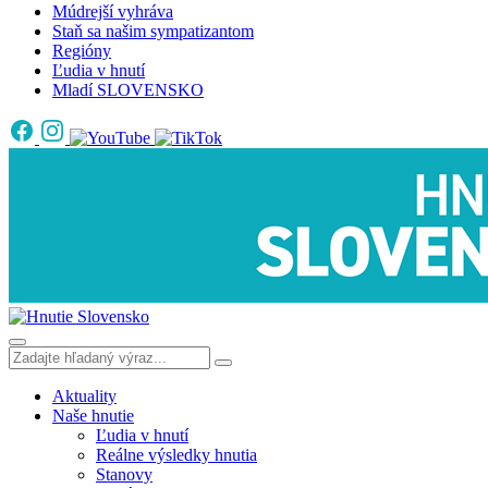
Múdrejší vyhráva
Staň sa našim sympatizantom
Regióny
Ľudia v hnutí
Mladí SLOVENSKO
Aktuality
Naše hnutie
Ľudia v hnutí
Reálne výsledky hnutia
Stanovy