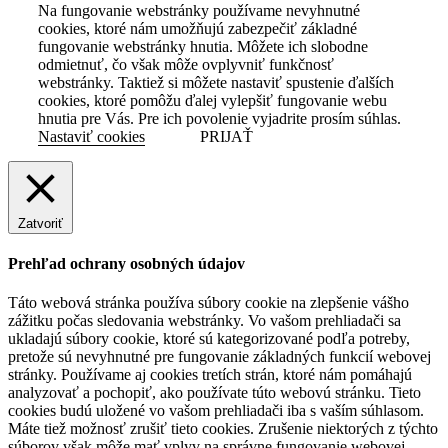
Na fungovanie webstránky používame nevyhnutné
cookies, ktoré nám umožňujú zabezpečiť základné
fungovanie webstránky hnutia. Môžete ich slobodne
odmietnuť, čo však môže ovplyvniť funkčnosť
webstránky. Taktiež si môžete nastaviť spustenie ďalších
cookies, ktoré pomôžu ďalej vylepšiť fungovanie webu
hnutia pre Vás. Pre ich povolenie vyjadrite prosím súhlas.
Nastaviť cookies
PRIJAŤ
Zatvoriť
Prehľad ochrany osobných údajov
Táto webová stránka používa súbory cookie na zlepšenie vášho
zážitku počas sledovania webstránky. Vo vašom prehliadači sa
ukladajú súbory cookie, ktoré sú kategorizované podľa potreby,
pretože sú nevyhnutné pre fungovanie základných funkcií webovej
stránky. Používame aj cookies tretích strán, ktoré nám pomáhajú
analyzovať a pochopiť, ako používate túto webovú stránku. Tieto
cookies budú uložené vo vašom prehliadači iba s vaším súhlasom.
Máte tiež možnosť zrušiť tieto cookies. Zrušenie niektorých z týchto
súborov však môže mať vplyv na správne fungovanie webovej