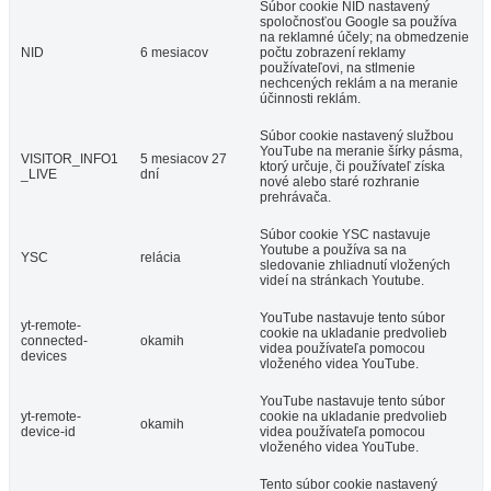
Súbor cookie NID nastavený
spoločnosťou Google sa používa
na reklamné účely; na obmedzenie
NID
6 mesiacov
počtu zobrazení reklamy
používateľovi, na stlmenie
nechcených reklám a na meranie
účinnosti reklám.
Súbor cookie nastavený službou
YouTube na meranie šírky pásma,
VISITOR_INFO1
5 mesiacov 27
ktorý určuje, či používateľ získa
_LIVE
dní
nové alebo staré rozhranie
prehrávača.
Súbor cookie YSC nastavuje
Youtube a používa sa na
YSC
relácia
sledovanie zhliadnutí vložených
videí na stránkach Youtube.
YouTube nastavuje tento súbor
yt-remote-
cookie na ukladanie predvolieb
connected-
okamih
videa používateľa pomocou
devices
vloženého videa YouTube.
YouTube nastavuje tento súbor
yt-remote-
cookie na ukladanie predvolieb
okamih
device-id
videa používateľa pomocou
vloženého videa YouTube.
Tento súbor cookie nastavený