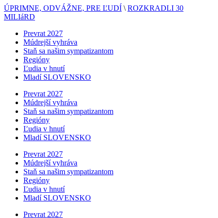
ÚPRIMNE, ODVÁŽNE, PRE ĽUDÍ
\
ROZKRADLI 30
MILIáRD
Prevrat 2027
Múdrejší vyhráva
Staň sa našim sympatizantom
Regióny
Ľudia v hnutí
Mladí SLOVENSKO
Prevrat 2027
Múdrejší vyhráva
Staň sa našim sympatizantom
Regióny
Ľudia v hnutí
Mladí SLOVENSKO
Prevrat 2027
Múdrejší vyhráva
Staň sa našim sympatizantom
Regióny
Ľudia v hnutí
Mladí SLOVENSKO
Prevrat 2027