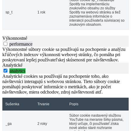
Súbor cookie sp_t nastavuje
Spotify na implementáciu
zvukového obsahu zo služby
sp_t
1 rok
Spotify na webovú stránku a tiež
zaznamenáva informácie o
interakcii používateľa súvisiacej so
zvukovým obsahom.
Výkonnostné
performance
Výkonnostné súbory cookie sa používajú na pochopenie a analýzu
kľúčových indexov výkonnosti webovej stránky, čo pomáha pri
poskytovaní lepšej používateľskej skúsenosti pre návštevníkov.
Analytické
analytics
Analytické cookies sa používajú na pochopenie toho, ako
návštevníci interagujú s webovou stránkou. Tieto súbory cookie
pomáhajú poskytovať informácie o metrikách, ako je počet
návštevníkov, miera odchodov, zdroj návštevnosti atď.
Sušenka
Trvanie
Popis
Súbor cookie nastavený službou
YouTube na meranie šírky pásma,
_ga
2 roky
ktorý určuje, či používateľ získa
nové alebo staré rozhranie