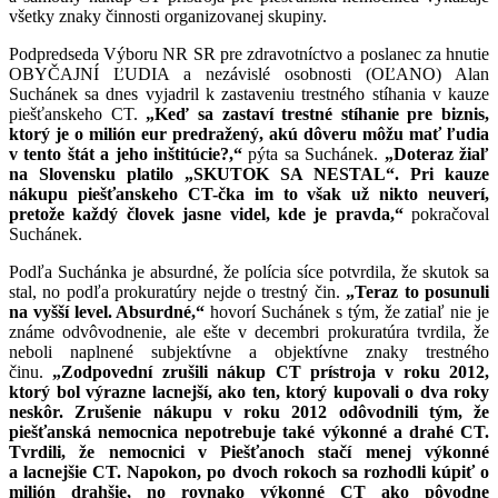
všetky znaky činnosti organizovanej skupiny.
Podpredseda Výboru NR SR pre zdravotníctvo a poslanec za hnutie
OBYČAJNÍ ĽUDIA a nezávislé osobnosti (OĽANO) Alan
Suchánek sa dnes vyjadril k zastaveniu trestného stíhania v kauze
piešťanskeho CT.
„Keď sa zastaví trestné stíhanie pre biznis,
ktorý je o milión eur predražený, akú dôveru môžu mať ľudia
v tento štát a jeho inštitúcie?,“
pýta sa Suchánek.
„Doteraz žiaľ
na Slovensku platilo „SKUTOK SA NESTAL“. Pri kauze
nákupu piešťanskeho CT-čka im to však už nikto neuverí,
pretože každý človek jasne videl, kde je pravda,“
pokračoval
Suchánek.
Podľa Suchánka je absurdné, že polícia síce potvrdila, že skutok sa
stal, no podľa prokuratúry nejde o trestný čin.
„Teraz to posunuli
na vyšší level. Absurdné,“
hovorí Suchánek s tým, že zatiaľ nie je
známe odvôvodnenie, ale ešte v decembri prokuratúra tvrdila, že
neboli naplnené subjektívne a objektívne znaky trestného
činu.
„Zodpovední zrušili nákup CT prístroja v roku 2012,
ktorý bol výrazne lacnejší, ako ten, ktorý kupovali o dva roky
neskôr. Zrušenie nákupu v roku 2012 odôvodnili tým, že
piešťanská nemocnica nepotrebuje také výkonné a drahé CT.
Tvrdili, že nemocnici v Piešťanoch stačí menej výkonné
a lacnejšie CT. Napokon, po dvoch rokoch sa rozhodli kúpiť o
milión drahšie, no rovnako výkonné CT ako pôvodne