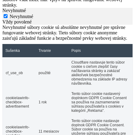
stránky.
Nevyhnutné
Nevyhnutné
Vždy povolené
Nevyhnutné súbory cookie sú absolútne nevyhnutné pre správne
fungovanie webovej stránky. Tieto súbory cookie anonymne
zaisťujú základné funkcie a bezpečnostné prvky webovej stránky.
Sušenka
Trvanie
Popis
Cloudflare nastavuje tento súbor
cookie s cieľom zlepšiť časy
načítavania stránky a zakázať
cf_use_ob
použité
akékoľvek bezpečnostné
obmedzenia na základe IP adresy
návštevníka.
Tento súbor cookie nastavený
cookielawinfo-
doplnkom GDPR Cookie Consent
checkbox-
1 rok
sa používa na zaznamenanie
advertisement
súhlasu používateľa s cookies v
kategórii „Reklama“.
Tento súbor cookie nastavuje
doplnok GDPR Cookie Consent.
cookielawinfo-
Súbor cookie sa používa na
checkbox-
11 mesiacov
uloženie súhlasu používateľa pre