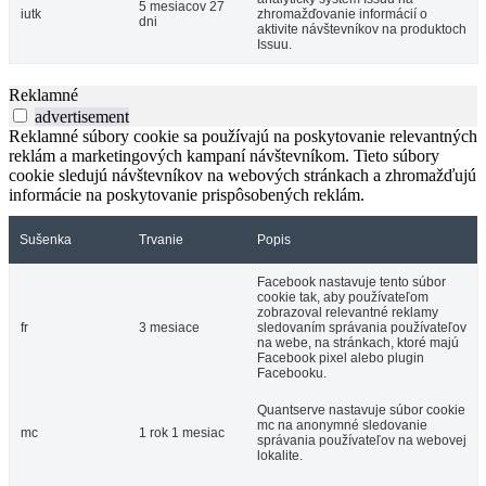
5 mesiacov 27
iutk
zhromažďovanie informácií o
dni
aktivite návštevníkov na produktoch
Issuu.
Reklamné
advertisement
Reklamné súbory cookie sa používajú na poskytovanie relevantných
reklám a marketingových kampaní návštevníkom. Tieto súbory
cookie sledujú návštevníkov na webových stránkach a zhromažďujú
informácie na poskytovanie prispôsobených reklám.
Sušenka
Trvanie
Popis
Facebook nastavuje tento súbor
cookie tak, aby používateľom
zobrazoval relevantné reklamy
fr
3 mesiace
sledovaním správania používateľov
na webe, na stránkach, ktoré majú
Facebook pixel alebo plugin
Facebooku.
Quantserve nastavuje súbor cookie
mc na anonymné sledovanie
mc
1 rok 1 mesiac
správania používateľov na webovej
lokalite.