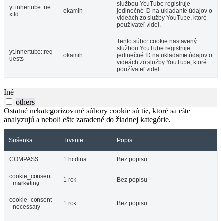
službou YouTube registruje
yt.innertube::ne
okamih
jedinečné ID na ukladanie údajov o
xtId
videách zo služby YouTube, ktoré
používateľ videl.
Tento súbor cookie nastavený
službou YouTube registruje
yt.innertube::req
okamih
jedinečné ID na ukladanie údajov o
uests
videách zo služby YouTube, ktoré
používateľ videl.
Iné
others
Ostatné nekategorizované súbory cookie sú tie, ktoré sa ešte
analyzujú a neboli ešte zaradené do žiadnej kategórie.
Sušenka
Trvanie
Popis
COMPASS
1 hodina
Bez popisu
cookie_consent
1 rok
Bez popisu
_marketing
cookie_consent
1 rok
Bez popisu
_necessary