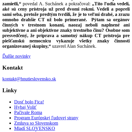
zamietli,“
povedal A. Suchánek a pokračoval:
„Títo ľudia vedeli,
aké sú ceny prístroja už pred dvomi rokmi. Vedeli a popreli
sami seba, pretože predtým tvrdili, že je to veľmi drahé, a zrazu
omnoho drahšie CT už bolo primerané. Pýtam sa orgánov
činných v trestnom konaní, naozaj neboli naplnené ani
subjektívne a ani objektívne znaky trestného činu? Osobne som
presvedčený, že príprava a samotný nákup CT prístroja pre
piešťanskú nemocnicu vykazuje všetky znaky činnosti
organizovanej skupiny,“
uzavrel Alan Suchánek.
Ďalšie novinky
Kontakt
kontakt@hnutieslovensko.sk
Linky
Dosť bolo Fica!
Hybaj Voliť
Pačivale Roma
Program Európskej ľudovej strany
Zmluva so Slovenskom
Mladí SLOVENSKO