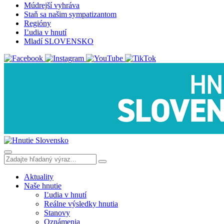
Múdrejší vyhráva
Staň sa našim sympatizantom
Regióny
Ľudia v hnutí
Mladí SLOVENSKO
Aktuality
Naše hnutie
Ľudia v hnutí
Reálne výsledky hnutia
Stanovy
Oznámenia