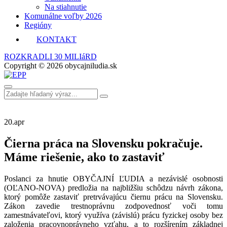
Na stiahnutie
Komunálne voľby 2026
Regióny
KONTAKT
ROZKRADLI 30 MILIáRD
Copyright © 2026 obycajniludia.sk
20.
apr
Čierna práca na Slovensku pokračuje.
Máme riešenie, ako to zastaviť
Poslanci za hnutie OBYČAJNÍ ĽUDIA a nezávislé osobnosti
(OĽANO-NOVA) predložia na najbližšiu schôdzu návrh zákona,
ktorý pomôže zastaviť pretrvávajúcu čiernu prácu na Slovensku.
Zákon zavedie trestnoprávnu zodpovednosť voči tomu
zamestnávateľovi, ktorý využíva (závislú) prácu fyzickej osoby bez
založenia pracovnoprávneho vzťahu, a to rozšírením základnej