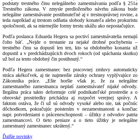
podstaty trestného činu nelegálneho zamestnávania podľa § 251a
Trestného zákona. V zmysle predloženého návrhu zákona bude
nelegálne zamestnávanie postihnuteľné aj v trestnoprávnej rovine, a
teda napríklad aj trestom odňatia slobody konateľa alebo prokuristu
spoločnosti, ak sa miernejšie formy trestu ukážu ako nepostačujúce.
Podľa poslanca Eduarda Hegera sa poctiví zamestnávatelia nemajú
čoho báť. „Nejde o trestanie za nejaké drobné pochybenia –
trestného činu sa dopustí len ten, kto sa obdobného konania už
dopustil a v predchádzajúcich dvoch rokoch (od spáchania skutku)
už bol za tento obdobný čin postihnutý.“
Podľa Hegera zamestnanec bez pracovnej zmluvy automaticky
stráca akékoľvek, aj tie najmenšie záruky ochrany vyplývajúce zo
Zákonníka práce. „Ešte horšie však je, že za nelegálne
zamestnaného zamestnanca neplatí zamestnávateľ nijaké odvody.
Ilegálna práca takto deformuje celé podnikateľské prostredie a o
obrovské prostriedky prichádza aj rozpočet verejnej správy. A
faktom ostáva, že či už sú odvody vysoké alebo nie, tak počnúc
dôchodkom, pokračujúc poistením v nezamestnanosti a končiac
napr. potvrdeniami o práceneschopnosti – úžitky z odvodov patria
zamestnancovi. O tieto peniaze a o tieto úžitky je nelegálne
zamestnaný zamestnanec ukrátený.“
Ďalšie novinky