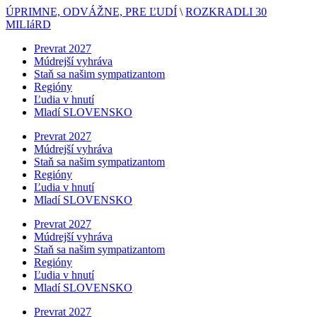
ÚPRIMNE, ODVÁŽNE, PRE ĽUDÍ
\
ROZKRADLI 30
MILIáRD
Prevrat 2027
Múdrejší vyhráva
Staň sa našim sympatizantom
Regióny
Ľudia v hnutí
Mladí SLOVENSKO
Prevrat 2027
Múdrejší vyhráva
Staň sa našim sympatizantom
Regióny
Ľudia v hnutí
Mladí SLOVENSKO
Prevrat 2027
Múdrejší vyhráva
Staň sa našim sympatizantom
Regióny
Ľudia v hnutí
Mladí SLOVENSKO
Prevrat 2027