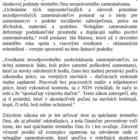
skutkovej podstaty trestného činu neoprávneného zamestnávania.
„Ochránime tých najzraniteľnejších a zároveň prinútime
nezodpovedných zamestnávateľov postarať sa o istoty pre
zamestnancov v podobe sociálneho zabezpečenia, práva na
dôchodok, materskú a podobne. Nelegálne zamestnávanie
deformuje podnikateľské prostredie a doplácajú naňho poctiví
zamestnávatelia,“ tvrdí poslanec Ján Marosz, ktorý už v decembri
minulého roka spolu s viacerými svedkami – oklamanými
robotníkmi – verejne upozornil na tieto špinavé praktiky.
„Svedkami nezodpovedného zaobchádzania zamestnávateľov, za
tichej asistencie štátu, boli práve samotní poškodení zamestnanci,
ktorí za stovky odrobených hodín, často bez riadnej prestávky podľa
zákonníka práce, na verejných stavbách – diaľniciach nedostali
riadne zaplatené. Pracovali bez pracovných zmlúv a inšpektorovi
práce, ktorý vykonával kontrolu, sa z NDS vyhrážali, že načo to
robí a že “spomaľuje výstavbu diaľnic”. Tento zákon zabezpečí, aby
aj tí poslední, ktorí v akomkoľvek počasí na stavbách betónujú,
kopú, či režú, boli reálne ochránení.“
Zmyslom zákona nie je len určovať trest za spáchanie trestného
činu, ale aj pôsobiť odstrašujúco, a teda čiastočne preventívne voči
tomu, kto nad spáchaním trestného činu čo i len uvažuje. Zároveň
výrazné posilní už existujúce opatrenia na odvrátenie snáh o
nelegálne zamestnávanie, ktoré spočíva v redefinícii skutkovej