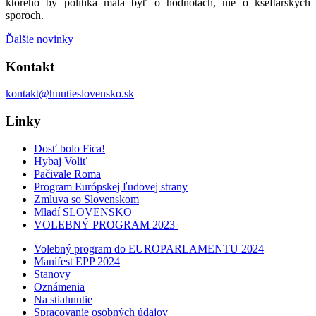
ktorého by politika mala byť o hodnotách, nie o kšeftárskych
sporoch.
Ďalšie novinky
Kontakt
kontakt@hnutieslovensko.sk
Linky
Dosť bolo Fica!
Hybaj Voliť
Pačivale Roma
Program Európskej ľudovej strany
Zmluva so Slovenskom
Mladí SLOVENSKO
VOLEBNÝ PROGRAM 2023
Volebný program do EUROPARLAMENTU 2024
Manifest EPP 2024
Stanovy
Oznámenia
Na stiahnutie
Spracovanie osobných údajov