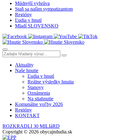
Múdrejší vyhráva
Staň sa našim sympatizantom
Regióny
Ľudia v hnutí
Mladí SLOVENSKO
Aktuality
Naše hnutie
Ľudia v hnutí
Reálne výsledky hnutia
Stanovy
Oznámenia
Na stiahnutie
Komunálne voľby 2026
Regióny
KONTAKT
ROZKRADLI 30 MILIáRD
Copyright © 2026 obycajniludia.sk