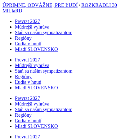
ÚPRIMNE, ODVÁŽNE, PRE ĽUDÍ
\
ROZKRADLI 30
MILIáRD
Prevrat 2027
Múdrejší vyhráva
Staň sa našim sympatizantom
Regióny
Ľudia v hnutí
Mladí SLOVENSKO
Prevrat 2027
Múdrejší vyhráva
Staň sa našim sympatizantom
Regióny
Ľudia v hnutí
Mladí SLOVENSKO
Prevrat 2027
Múdrejší vyhráva
Staň sa našim sympatizantom
Regióny
Ľudia v hnutí
Mladí SLOVENSKO
Prevrat 2027