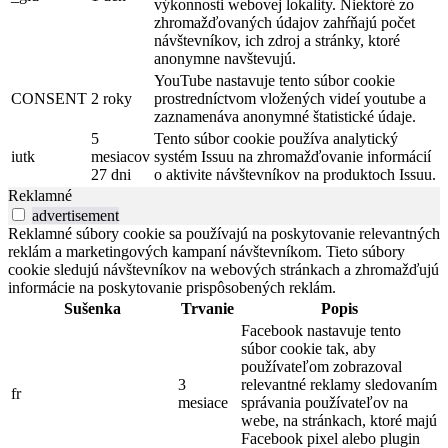
výkonnosti webovej lokality. Niektoré zo
zhromažďovaných údajov zahŕňajú počet
návštevníkov, ich zdroj a stránky, ktoré
anonymne navštevujú.
YouTube nastavuje tento súbor cookie
CONSENT
2 roky
prostredníctvom vložených videí youtube a
zaznamenáva anonymné štatistické údaje.
5
Tento súbor cookie používa analytický
iutk
mesiacov
systém Issuu na zhromažďovanie informácií
27 dni
o aktivite návštevníkov na produktoch Issuu.
Reklamné
advertisement
Reklamné súbory cookie sa používajú na poskytovanie relevantných
reklám a marketingových kampaní návštevníkom. Tieto súbory
cookie sledujú návštevníkov na webových stránkach a zhromažďujú
informácie na poskytovanie prispôsobených reklám.
Sušenka
Trvanie
Popis
Facebook nastavuje tento
súbor cookie tak, aby
používateľom zobrazoval
3
relevantné reklamy sledovaním
fr
mesiace
správania používateľov na
webe, na stránkach, ktoré majú
Facebook pixel alebo plugin