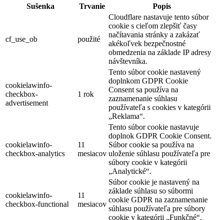
Sušenka
Trvanie
Popis
Cloudflare nastavuje tento súbor
cookie s cieľom zlepšiť časy
načítavania stránky a zakázať
cf_use_ob
použité
akékoľvek bezpečnostné
obmedzenia na základe IP adresy
návštevníka.
Tento súbor cookie nastavený
doplnkom GDPR Cookie
cookielawinfo-
Consent sa používa na
checkbox-
1 rok
zaznamenanie súhlasu
advertisement
používateľa s cookies v kategórii
„Reklama“.
Tento súbor cookie nastavuje
doplnok GDPR Cookie Consent.
cookielawinfo-
11
Súbor cookie sa používa na
checkbox-analytics
mesiacov
uloženie súhlasu používateľa pre
súbory cookie v kategórii
„Analytické“.
Súbor cookie je nastavený na
základe súhlasu so súbormi
cookielawinfo-
11
cookie GDPR na zaznamenanie
checkbox-functional
mesiacov
súhlasu používateľa pre súbory
cookie v kategórii „Funkčné“.