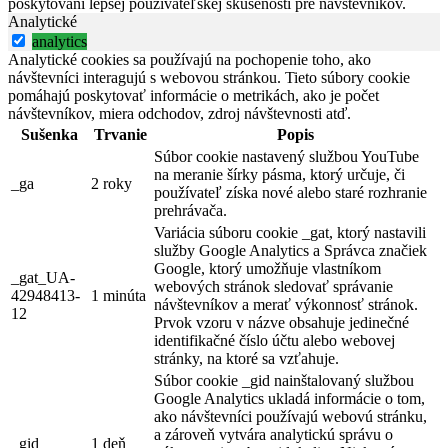
poskytovaní lepšej používateľskej skúsenosti pre návštevníkov.
Analytické
analytics
Analytické cookies sa používajú na pochopenie toho, ako
návštevníci interagujú s webovou stránkou. Tieto súbory cookie
pomáhajú poskytovať informácie o metrikách, ako je počet
návštevníkov, miera odchodov, zdroj návštevnosti atď.
Sušenka
Trvanie
Popis
Súbor cookie nastavený službou YouTube
na meranie šírky pásma, ktorý určuje, či
_ga
2 roky
používateľ získa nové alebo staré rozhranie
prehrávača.
Variácia súboru cookie _gat, ktorý nastavili
služby Google Analytics a Správca značiek
Google, ktorý umožňuje vlastníkom
_gat_UA-
webových stránok sledovať správanie
42948413-
1 minúta
návštevníkov a merať výkonnosť stránok.
12
Prvok vzoru v názve obsahuje jedinečné
identifikačné číslo účtu alebo webovej
stránky, na ktoré sa vzťahuje.
Súbor cookie _gid nainštalovaný službou
Google Analytics ukladá informácie o tom,
ako návštevníci používajú webovú stránku,
a zároveň vytvára analytickú správu o
_gid
1 deň