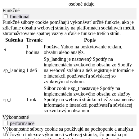
osobné údaje.
Funkčné
functional
Funkčné súbory cookie pomáhajú vykonávať určité funkcie, ako je
zdieľanie obsahu webovej stránky na platformách sociálnych médií,
zhromažďovanie spätnej väzby a ďalšie funkcie tretích strán.
Sušenka
Trvanie
Popis
1
Používa Yahoo na poskytovanie reklám,
S
hodina
obsahu alebo analýz.
Sp_landing je nastavený Spotify na
implementáciu zvukového obsahu zo Spotify
sp_landing
1 deň
na webovú stránku a tiež registruje informácie
o interakcii používateľa súvisiacej so
zvukovým obsahom.
Súbor cookie sp_t nastavuje Spotify na
implementáciu zvukového obsahu zo služby
sp_t
1 rok
Spotify na webovú stránku a tiež zaznamenáva
informácie o interakcii používateľa súvisiacej
so zvukovým obsahom.
Výkonnostné
performance
Výkonnostné súbory cookie sa používajú na pochopenie a analýzu
kľúčových indexov výkonnosti webovej stránky, čo pomáha pri