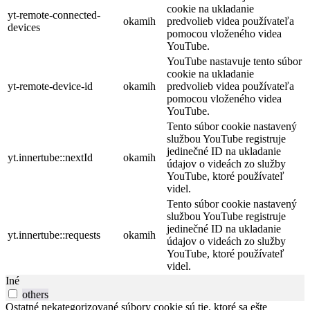
cookie na ukladanie
yt-remote-connected-
okamih
predvolieb videa používateľa
devices
pomocou vloženého videa
YouTube.
YouTube nastavuje tento súbor
cookie na ukladanie
yt-remote-device-id
okamih
predvolieb videa používateľa
pomocou vloženého videa
YouTube.
Tento súbor cookie nastavený
službou YouTube registruje
jedinečné ID na ukladanie
yt.innertube::nextId
okamih
údajov o videách zo služby
YouTube, ktoré používateľ
videl.
Tento súbor cookie nastavený
službou YouTube registruje
jedinečné ID na ukladanie
yt.innertube::requests
okamih
údajov o videách zo služby
YouTube, ktoré používateľ
videl.
Iné
others
Ostatné nekategorizované súbory cookie sú tie, ktoré sa ešte