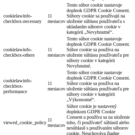
Tento súbor cookie nastavuje
doplnok GDPR Cookie Consent.
cookielawinfo-
11
Súbory cookie sa používajú na
checkbox-necessary
mesiacov
uloženie súhlasu používateľa s
ukladaním súborov cookie v
kategórii „Nevyhnutné“.
Tento súbor cookie nastavuje
doplnok GDPR Cookie Consent.
cookielawinfo-
11
Súbor cookie sa používa na
checkbox-others
mesiacov
uloženie súhlasu používateľa pre
súbory cookie v kategórii
Nevyhnutné.
Tento súbor cookie nastavuje
doplnok GDPR Cookie Consent.
cookielawinfo-
11
Súbor cookie sa používa na
checkbox-
mesiacov
uloženie súhlasu používateľa pre
performance
súbory cookie v kategórii
„Výkonostné“.
Súbor cookie je nastavený
doplnkom GDPR Cookie
Consent a používa sa na uloženie
11
viewed_cookie_policy
toho, či používateľ súhlasil alebo
mesiacov
nesúhlasil s používaním súborov
cookie. Neuchováva žiadne