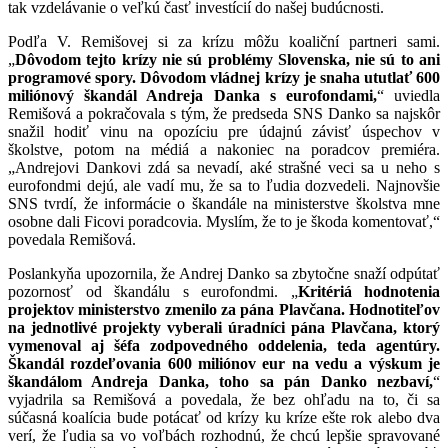
tak vzdelávanie o veľkú časť investícií do našej budúcnosti.
Podľa V. Remišovej si za krízu môžu koaliční partneri sami.
„
Dôvodom tejto krízy nie sú problémy Slovenska, nie sú to ani
programové spory. Dôvodom vládnej krízy je snaha ututlať 600
miliónový škandál Andreja Danka s eurofondami,
“ uviedla
Remišová a pokračovala s tým, že predseda SNS Danko sa najskôr
snažil hodiť vinu na opozíciu pre údajnú závisť úspechov v
školstve, potom na médiá a nakoniec na poradcov premiéra.
„Andrejovi Dankovi zdá sa nevadí, aké strašné veci sa u neho s
eurofondmi dejú, ale vadí mu, že sa to ľudia dozvedeli. Najnovšie
SNS tvrdí, že informácie o škandále na ministerstve školstva mne
osobne dali Ficovi poradcovia. Myslím, že to je škoda komentovať,“
povedala Remišová.
Poslankyňa upozornila, že Andrej Danko sa zbytočne snaží odpútať
pozornosť od škandálu s eurofondmi. „
Kritériá hodnotenia
projektov ministerstvo zmenilo za pána Plavčana. Hodnotiteľov
na jednotlivé projekty vyberali úradníci pána Plavčana, ktorý
vymenoval aj šéfa zodpovedného oddelenia, teda agentúry.
Škandál rozdeľovania 600 miliónov eur na vedu a výskum je
škandálom Andreja Danka, toho sa pán Danko nezbaví,
“
vyjadrila sa Remišová a povedala, že bez ohľadu na to, či sa
súčasná koalícia bude potácať od krízy ku kríze ešte rok alebo dva
verí, že ľudia sa vo voľbách rozhodnú, že chcú lepšie spravované