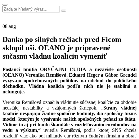
08.
aug
Danko po silných rečiach pred Ficom
sklopil uši. OĽANO je pripravené
súčasnú vládnu koalíciu vymeniť
Poslanci hnutia OBYČAJNÍ ĽUDIA a nezávislé osobnosti
(OĽANO) Veronika Remišová, Eduard Heger a Gábor Grendel
vyzývajú opotrebovaných politikov na odchod do politického
dôchodku. Vládna koalícia podľa nich nie je stabilná a
nefunguje.
Veronika Remišová označila vládnutie súčasnej koalície za obdobie
neustálej nestability a vzájomných škriepok. „
Strany vládnej
koalície nespájajú žiadne spoločné hodnoty, iba spoločný biznis
model, ktorým je vysávanie našich spoločných peňazí zo štátu.
Vidíme to aj pri tomto škandále s rozdeľovaním eurofondov na
vedu a výskum,“
uviedla Remišová, podľa ktorej SNS chcela
rozdeliť viac ako pol miliardy eur rôznym čudným firmám a obrať