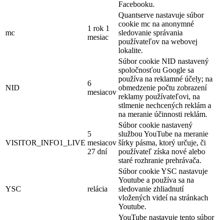
Facebooku.
Quantserve nastavuje súbor
cookie mc na anonymné
1 rok 1
mc
sledovanie správania
mesiac
používateľov na webovej
lokalite.
Súbor cookie NID nastavený
spoločnosťou Google sa
používa na reklamné účely; na
6
NID
obmedzenie počtu zobrazení
mesiacov
reklamy používateľovi, na
stlmenie nechcených reklám a
na meranie účinnosti reklám.
Súbor cookie nastavený
5
službou YouTube na meranie
VISITOR_INFO1_LIVE
mesiacov
šírky pásma, ktorý určuje, či
27 dní
používateľ získa nové alebo
staré rozhranie prehrávača.
Súbor cookie YSC nastavuje
Youtube a používa sa na
YSC
relácia
sledovanie zhliadnutí
vložených videí na stránkach
Youtube.
YouTube nastavuje tento súbor