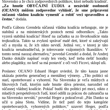
Slovensko a že chcú zodpovedných politikov, ktorí nebudú kradnúť.
„Za hnutie OBYČAJNÍ ĽUDIA a nezávislé osobnosti
(OĽANO) môžem zodpovedne vyhlásiť, že sme pripravení
súčasnú vládnu koalíciu vymeniť a robiť veci spravodlivo a
čestne
,“ dodala.
Podľa Gábora Grendela súčasná vládna koalícia nefunguje, nie je
stabilná a na ministerských postoch nemá odborníkov. „Takto
vyzerá stabilná koalícia? Hneď na začiatku sa zo štvorkoalície stala
trojkoalícia. Takto sa zvyknú správať malé deti, ktoré si zakrývajú
oči a myslia si, že ich nikto nevidí. Jediná vec, v ktorej je táto
koalícia nenahraditeľná, je tolerovanie vzájomných škandálov. V
tomto nemá naozaj alternatívu,“ povedal Grendel a dodal, že Andrej
Danko dokáže napínať svaly len vtedy, keď treba riešiť horalky
alebo plagátiky, no keď sa má postaviť z oči voči Ficovi, sklopí uši.
Poslanec OĽANO Eduard Heger uviedol, že táto kauza jasne
ukázala potrebu generačnej a mentálnej výmeny. „Títo politici sú
starí, opotrebovaní a vyhorení. Na Slovensku je veľa múdrych a
šikovných ľudí, ktorým naše hnutie dáva priestor, narozdiel od
súčasnej vládnej koalície. Pokiaľ budú títo politici pri moci, nikto z
mladých perspektívnych ľudí, ktorí odišli za prácou do zahraničia sa
na Slovensko nevráti,“ povedal Heger a pokračoval: „Pán Danko sa
učil u pána Slotu. Vidíme, že tiež patrí do tejto kategórie
opotrebovaných, vyhorených politikov,“ uzavrel Heger, podľa