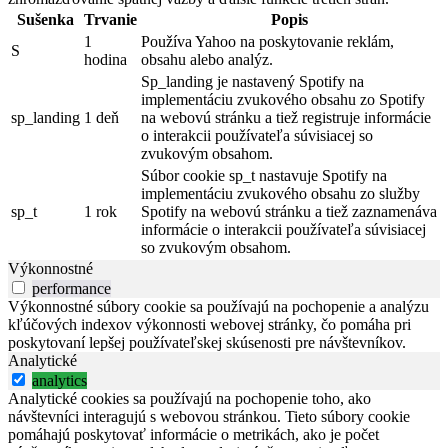
Sušenka
Trvanie
Popis
1
Používa Yahoo na poskytovanie reklám,
S
hodina
obsahu alebo analýz.
Sp_landing je nastavený Spotify na
implementáciu zvukového obsahu zo Spotify
sp_landing
1 deň
na webovú stránku a tiež registruje informácie
o interakcii používateľa súvisiacej so
zvukovým obsahom.
Súbor cookie sp_t nastavuje Spotify na
implementáciu zvukového obsahu zo služby
sp_t
1 rok
Spotify na webovú stránku a tiež zaznamenáva
informácie o interakcii používateľa súvisiacej
so zvukovým obsahom.
Výkonnostné
performance
Výkonnostné súbory cookie sa používajú na pochopenie a analýzu
kľúčových indexov výkonnosti webovej stránky, čo pomáha pri
poskytovaní lepšej používateľskej skúsenosti pre návštevníkov.
Analytické
analytics
Analytické cookies sa používajú na pochopenie toho, ako
návštevníci interagujú s webovou stránkou. Tieto súbory cookie
pomáhajú poskytovať informácie o metrikách, ako je počet