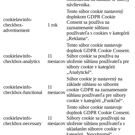
návštevníka.
Tento súbor cookie nastavený
doplnkom GDPR Cookie
cookielawinfo-
Consent sa používa na
checkbox-
1 rok
zaznamenanie súhlasu
advertisement
používateľa s cookies v kategórii
„Reklama“.
Tento súbor cookie nastavuje
doplnok GDPR Cookie Consent.
cookielawinfo-
11
Súbor cookie sa používa na
checkbox-analytics
mesiacov
uloženie súhlasu používateľa pre
súbory cookie v kategórii
„Analytické“.
Súbor cookie je nastavený na
základe súhlasu so súbormi
cookielawinfo-
11
cookie GDPR na zaznamenanie
checkbox-functional
mesiacov
súhlasu používateľa pre súbory
cookie v kategórii „Funkčné“.
Tento súbor cookie nastavuje
doplnok GDPR Cookie Consent.
cookielawinfo-
11
Súbory cookie sa používajú na
checkbox-necessary
mesiacov
uloženie súhlasu používateľa s
ukladaním súborov cookie v
kategórii „Nevyhnutné“.