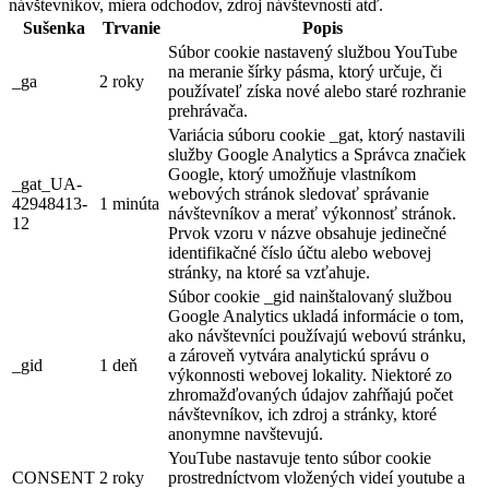
návštevníkov, miera odchodov, zdroj návštevnosti atď.
Sušenka
Trvanie
Popis
Súbor cookie nastavený službou YouTube
na meranie šírky pásma, ktorý určuje, či
_ga
2 roky
používateľ získa nové alebo staré rozhranie
prehrávača.
Variácia súboru cookie _gat, ktorý nastavili
služby Google Analytics a Správca značiek
Google, ktorý umožňuje vlastníkom
_gat_UA-
webových stránok sledovať správanie
42948413-
1 minúta
návštevníkov a merať výkonnosť stránok.
12
Prvok vzoru v názve obsahuje jedinečné
identifikačné číslo účtu alebo webovej
stránky, na ktoré sa vzťahuje.
Súbor cookie _gid nainštalovaný službou
Google Analytics ukladá informácie o tom,
ako návštevníci používajú webovú stránku,
a zároveň vytvára analytickú správu o
_gid
1 deň
výkonnosti webovej lokality. Niektoré zo
zhromažďovaných údajov zahŕňajú počet
návštevníkov, ich zdroj a stránky, ktoré
anonymne navštevujú.
YouTube nastavuje tento súbor cookie
CONSENT
2 roky
prostredníctvom vložených videí youtube a