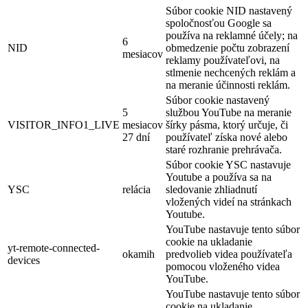
Súbor cookie NID nastavený
spoločnosťou Google sa
používa na reklamné účely; na
6
NID
obmedzenie počtu zobrazení
mesiacov
reklamy používateľovi, na
stlmenie nechcených reklám a
na meranie účinnosti reklám.
Súbor cookie nastavený
5
službou YouTube na meranie
VISITOR_INFO1_LIVE
mesiacov
šírky pásma, ktorý určuje, či
27 dní
používateľ získa nové alebo
staré rozhranie prehrávača.
Súbor cookie YSC nastavuje
Youtube a používa sa na
YSC
relácia
sledovanie zhliadnutí
vložených videí na stránkach
Youtube.
YouTube nastavuje tento súbor
cookie na ukladanie
yt-remote-connected-
okamih
predvolieb videa používateľa
devices
pomocou vloženého videa
YouTube.
YouTube nastavuje tento súbor
cookie na ukladanie