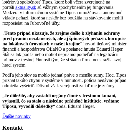
lotériovú spoločnosť Tipos, ktoré boli včera zverejnené na
portáli
aktuality.sk
sú vážnym spochybnením jej fungovania.
Medzera v informačnom systéme Tiposu umožňovala anonymné
vklady peňazí, ktoré sa neskôr bez použitia na stávkovanie mohli
rozposielať na ľubovoľné účty.
„
Tento prípad ukazuje, že zrejme došlo k zlyhaniu ochrany
pred praním nezdanených, ale aj špinavých peňazí z korupcie
na lokálnych úrovniach v našej krajine
“ hovorí tieňový minister
financií a hospodárstva OĽaNO a poslanec hnutia Eduard Heger.
Štát sa tak podľa neho mohol nepriamo podieľať na legalizácii
príjmov z trestnej činnosti tým, že si štátna firma neustrážila svoj
hrací systém.
Podľa jeho slov sa mohlo jednať práve o menšie sumy. Hoci Tipos
priznal takúto chybu v systéme v minulosti, polícia nedávno prípad
odmietla vyšetriť. Dôvod však verejnosti zatiaľ nie je známy.
„
Je dôležité, aby zasiahli orgány činné v trestnom konaní,
vyjasnili, čo sa stalo a následne príslušné inštitúcie, vrátane
Tiposu, vyvodili dôsledky
“ dodal Eduard Heger.
Ďalšie novinky
Kontakt