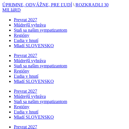
ÚPRIMNE, ODVÁŽNE, PRE ĽUDÍ
\
ROZKRADLI 30
MILIáRD
Prevrat 2027
Múdrejší vyhráva
Staň sa našim sympatizantom
Regióny
Ľudia v hnutí
Mladí SLOVENSKO
Prevrat 2027
Múdrejší vyhráva
Staň sa našim sympatizantom
Regióny
Ľudia v hnutí
Mladí SLOVENSKO
Prevrat 2027
Múdrejší vyhráva
Staň sa našim sympatizantom
Regióny
Ľudia v hnutí
Mladí SLOVENSKO
Prevrat 2027