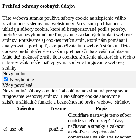
Prehľad ochrany osobných údajov
Táto webová stránka používa súbory cookie na zlepšenie vášho
zážitku počas sledovania webstránky. Vo vašom prehliadači sa
ukladajú súbory cookie, ktoré sú kategorizované podľa potreby,
pretože sú nevyhnutné pre fungovanie základných funkcií webovej
stránky. Používame aj cookies tretích strán, ktoré nám pomáhajú
analyzovať a pochopiť, ako používate túto webovú stránku. Tieto
cookies budú uložené vo vašom prehliadači iba s vaším súhlasom.
Máte tiež možnosť zrušiť tieto cookies. Zrušenie niektorých z týchto
súborov však môže mať vplyv na správne fungovanie webovej
stránky.
Nevyhnutné
Nevyhnutné
Vždy povolené
Nevyhnutné súbory cookie sú absolútne nevyhnutné pre správne
fungovanie webovej stránky. Tieto súbory cookie anonymne
zaisťujú základné funkcie a bezpečnostné prvky webovej stránky.
Sušenka
Trvanie
Popis
Cloudflare nastavuje tento súbor
cookie s cieľom zlepšiť časy
načítavania stránky a zakázať
cf_use_ob
použité
akékoľvek bezpečnostné
obmedzenia na základe IP adresy