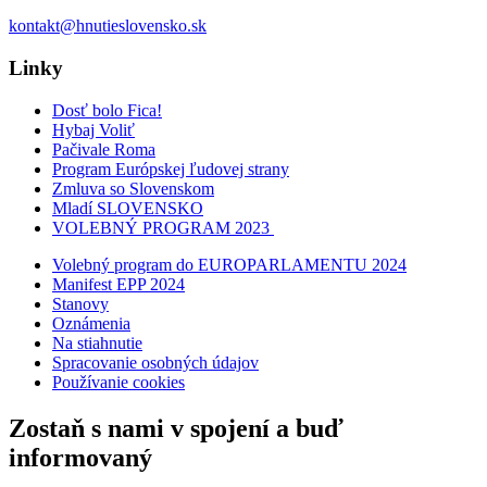
kontakt@hnutieslovensko.sk
Linky
Dosť bolo Fica!
Hybaj Voliť
Pačivale Roma
Program Európskej ľudovej strany
Zmluva so Slovenskom
Mladí SLOVENSKO
VOLEBNÝ PROGRAM 2023
Volebný program do EUROPARLAMENTU 2024
Manifest EPP 2024
Stanovy
Oznámenia
Na stiahnutie
Spracovanie osobných údajov
Používanie cookies
Zostaň s nami v spojení a buď
informovaný