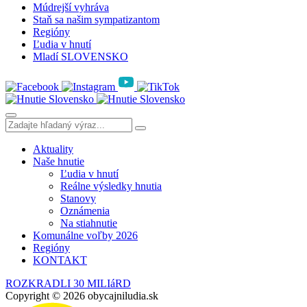
Múdrejší vyhráva
Staň sa našim sympatizantom
Regióny
Ľudia v hnutí
Mladí SLOVENSKO
Aktuality
Naše hnutie
Ľudia v hnutí
Reálne výsledky hnutia
Stanovy
Oznámenia
Na stiahnutie
Komunálne voľby 2026
Regióny
KONTAKT
ROZKRADLI 30 MILIáRD
Copyright © 2026 obycajniludia.sk