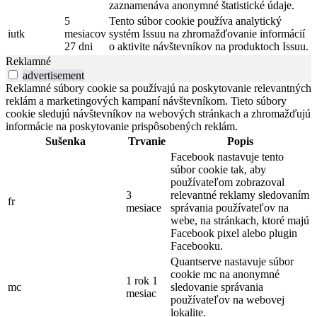
zaznamenáva anonymné štatistické údaje.
5
Tento súbor cookie používa analytický
iutk
mesiacov
systém Issuu na zhromažďovanie informácií
27 dni
o aktivite návštevníkov na produktoch Issuu.
Reklamné
advertisement
Reklamné súbory cookie sa používajú na poskytovanie relevantných
reklám a marketingových kampaní návštevníkom. Tieto súbory
cookie sledujú návštevníkov na webových stránkach a zhromažďujú
informácie na poskytovanie prispôsobených reklám.
Sušenka
Trvanie
Popis
Facebook nastavuje tento
súbor cookie tak, aby
používateľom zobrazoval
3
relevantné reklamy sledovaním
fr
mesiace
správania používateľov na
webe, na stránkach, ktoré majú
Facebook pixel alebo plugin
Facebooku.
Quantserve nastavuje súbor
cookie mc na anonymné
1 rok 1
mc
sledovanie správania
mesiac
používateľov na webovej
lokalite.