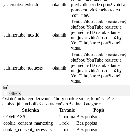
yt-remote-device-id
okamih
predvolieb videa používateľa
pomocou vloženého videa
YouTube.
Tento súbor cookie nastavený
službou YouTube registruje
jedinečné ID na ukladanie
yt.innertube::nextId
okamih
údajov o videách zo služby
YouTube, ktoré používateľ
videl.
Tento súbor cookie nastavený
službou YouTube registruje
jedinečné ID na ukladanie
yt.innertube::requests
okamih
údajov o videách zo služby
YouTube, ktoré používateľ
videl.
Iné
others
Ostatné nekategorizované súbory cookie sú tie, ktoré sa ešte
analyzujú a neboli ešte zaradené do žiadnej kategórie.
Sušenka
Trvanie
Popis
COMPASS
1 hodina
Bez popisu
cookie_consent_marketing
1 rok
Bez popisu
cookie_consent_necessary
1 rok
Bez popisu