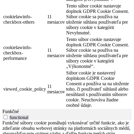
Tento súbor cookie nastavuje
doplnok GDPR Cookie Consent.
cookielawinfo-
11
Súbor cookie sa používa na
checkbox-others
mesiacov
uloženie súhlasu používateľa pre
súbory cookie v kategórii
Nevyhnutné.
Tento súbor cookie nastavuje
doplnok GDPR Cookie Consent.
cookielawinfo-
11
Súbor cookie sa používa na
checkbox-
mesiacov
uloženie súhlasu používateľa pre
performance
súbory cookie v kategórii
„Výkonostné“.
Súbor cookie je nastavený
doplnkom GDPR Cookie
Consent a používa sa na uloženie
11
viewed_cookie_policy
toho, či používateľ súhlasil alebo
mesiacov
nesúhlasil s používaním súborov
cookie. Neuchováva žiadne
osobné údaje.
Funkčné
functional
Funkčné súbory cookie pomáhajú vykonávať určité funkcie, ako je
zdieľanie obsahu webovej stránky na platformách sociálnych médií,
zhromažďovanie spätnej väzby a ďalšie funkcie tretích strán.