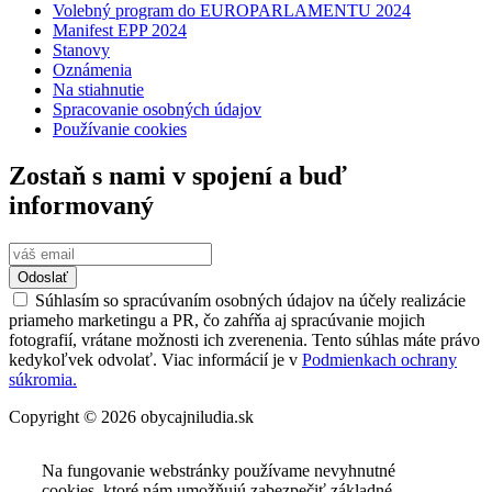
Volebný program do EUROPARLAMENTU 2024
Manifest EPP 2024
Stanovy
Oznámenia
Na stiahnutie
Spracovanie osobných údajov
Používanie cookies
Zostaň s nami v spojení a buď
informovaný
Odoslať
Súhlasím so spracúvaním osobných údajov na účely realizácie
priameho marketingu a PR, čo zahŕňa aj spracúvanie mojich
fotografií, vrátane možnosti ich zverenenia. Tento súhlas máte právo
kedykoľvek odvolať. Viac informácií je v
Podmienkach ochrany
súkromia.
Copyright © 2026 obycajniludia.sk
Na fungovanie webstránky používame nevyhnutné
cookies, ktoré nám umožňujú zabezpečiť základné