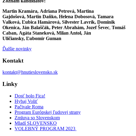
Zoznam kandidátov:
Martin Kramára, Adriana Petrová, Martina
Gajdošová, Martin Daňko, Helena Dobosová, Tamara
Valková, Ľubica Hamárová, Silvester Lavrík, Dominik
Okenica, Ján Balaščák, Peter Abrahám, Jozef Ševec
,
Tomáš
Caban, Agáta Staneková, Milan Antol, Ján
Uličiansky, Ľubomír Guman
Ďalšie novinky
Kontakt
kontakt@hnutieslovensko.sk
Linky
Dosť bolo Fica!
Hybaj Voliť
Pačivale Roma
Program Európskej ľudovej strany
Zmluva so Slovenskom
Mladí SLOVENSKO
VOLEBNÝ PROGRAM 2023