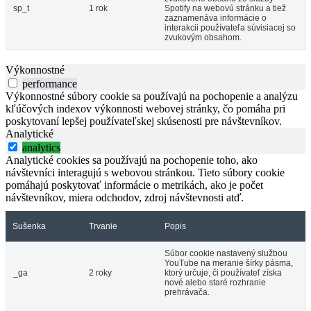
sp_t
1 rok
Spotify na webovú stránku a tiež
zaznamenáva informácie o
interakcii používateľa súvisiacej so
zvukovým obsahom.
Výkonnostné
performance
Výkonnostné súbory cookie sa používajú na pochopenie a analýzu
kľúčových indexov výkonnosti webovej stránky, čo pomáha pri
poskytovaní lepšej používateľskej skúsenosti pre návštevníkov.
Analytické
analytics
Analytické cookies sa používajú na pochopenie toho, ako
návštevníci interagujú s webovou stránkou. Tieto súbory cookie
pomáhajú poskytovať informácie o metrikách, ako je počet
návštevníkov, miera odchodov, zdroj návštevnosti atď.
Sušenka
Trvanie
Popis
Súbor cookie nastavený službou
YouTube na meranie šírky pásma,
_ga
2 roky
ktorý určuje, či používateľ získa
nové alebo staré rozhranie
prehrávača.