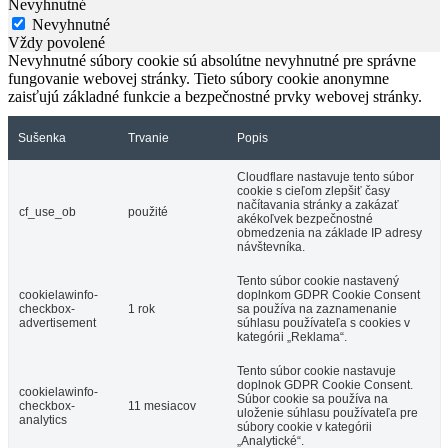
Nevyhnutné
Nevyhnutné
Vždy povolené
Nevyhnutné súbory cookie sú absolútne nevyhnutné pre správne
fungovanie webovej stránky. Tieto súbory cookie anonymne
zaisťujú základné funkcie a bezpečnostné prvky webovej stránky.
Sušenka
Trvanie
Popis
Cloudflare nastavuje tento súbor
cookie s cieľom zlepšiť časy
načítavania stránky a zakázať
cf_use_ob
použité
akékoľvek bezpečnostné
obmedzenia na základe IP adresy
návštevníka.
Tento súbor cookie nastavený
cookielawinfo-
doplnkom GDPR Cookie Consent
checkbox-
1 rok
sa používa na zaznamenanie
advertisement
súhlasu používateľa s cookies v
kategórii „Reklama“.
Tento súbor cookie nastavuje
doplnok GDPR Cookie Consent.
cookielawinfo-
Súbor cookie sa používa na
checkbox-
11 mesiacov
uloženie súhlasu používateľa pre
analytics
súbory cookie v kategórii
„Analytické“.