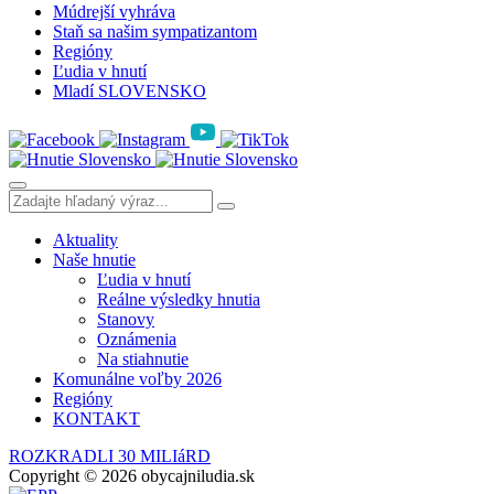
Múdrejší vyhráva
Staň sa našim sympatizantom
Regióny
Ľudia v hnutí
Mladí SLOVENSKO
Aktuality
Naše hnutie
Ľudia v hnutí
Reálne výsledky hnutia
Stanovy
Oznámenia
Na stiahnutie
Komunálne voľby 2026
Regióny
KONTAKT
ROZKRADLI 30 MILIáRD
Copyright © 2026 obycajniludia.sk