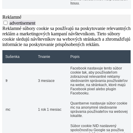
Issuu.
Reklamné
advertisement
Reklamné súbory cookie sa používajú na poskytovanie relevantných
reklám a marketingových kampaní návštevníkom. Tieto súbory
cookie sledujú návštevníkov na webových stránkach a zhromažďujú
informácie na poskytovanie prispôsobených reklám.
Sušenka
Trvanie
Popis
Facebook nastavuje tento súbor
cookie tak, aby používateľom
zobrazoval relevantné reklamy
fr
3 mesiace
sledovaním správania používateľov
na webe, na stránkach, ktoré majú
Facebook pixel alebo plugin
Facebooku.
Quantserve nastavuje súbor cookie
mc na anonymné sledovanie
mc
1 rok 1 mesiac
správania používateľov na webovej
lokalite.
Súbor cookie NID nastavený
spoločnosťou Google sa používa