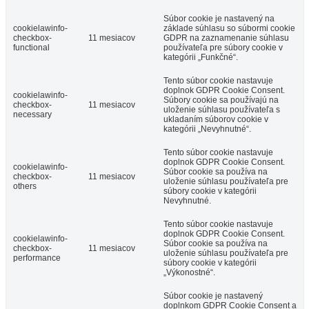
Súbor cookie je nastavený na
cookielawinfo-
základe súhlasu so súbormi cookie
checkbox-
11 mesiacov
GDPR na zaznamenanie súhlasu
functional
používateľa pre súbory cookie v
kategórii „Funkčné“.
Tento súbor cookie nastavuje
doplnok GDPR Cookie Consent.
cookielawinfo-
Súbory cookie sa používajú na
checkbox-
11 mesiacov
uloženie súhlasu používateľa s
necessary
ukladaním súborov cookie v
kategórii „Nevyhnutné“.
Tento súbor cookie nastavuje
doplnok GDPR Cookie Consent.
cookielawinfo-
Súbor cookie sa používa na
checkbox-
11 mesiacov
uloženie súhlasu používateľa pre
others
súbory cookie v kategórii
Nevyhnutné.
Tento súbor cookie nastavuje
doplnok GDPR Cookie Consent.
cookielawinfo-
Súbor cookie sa používa na
checkbox-
11 mesiacov
uloženie súhlasu používateľa pre
performance
súbory cookie v kategórii
„Výkonostné“.
Súbor cookie je nastavený
doplnkom GDPR Cookie Consent a