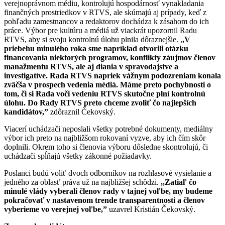
verejnoprávnom médiu, kontrolujú hospodárnosť vynakladania
finančných prostriedkov v RTVS, ale skúmajú aj prípady, keď z
pohľadu zamestnancov a redaktorov dochádza k zásahom do ich
práce. Výbor pre kultúru a médiá už viackrát
upozornil Radu
RTVS, aby si svoju kontrolnú úlohu plnila dôraznejšie. ,
,V
priebehu minulého roka sme napríklad otvorili otázku
financovania niektorých programov, konflikty záujmov členov
manažmentu RTVS, ale aj diania v spravodajstve a
investigatíve. Rada RTVS napriek vážnym podozreniam konala
zväčša v prospech vedenia médiá. Máme preto pochybnosti o
tom, či si Rada voči vedeniu RTVS skutočne plní kontrolnú
úlohu. Do Rady RTVS preto chceme zvoliť čo najlepších
kandidátov,”
zdôraznil Čekovský.
Viacerí uchádzači neposlali všetky potrebné dokumenty, mediálny
výbor ich preto na najbližšom rokovaní vyzve, aby ich čím skôr
doplnili. Okrem toho si členovia výboru dôsledne skontrolujú, či
uchádzači spĺňajú všetky zákonné požiadavky.
Poslanci budú voliť dvoch odborníkov na rozhlasové vysielanie a
jedného za oblasť práva už na najbližšej schôdzi.
,,Zatiaľ čo
minulé vlády vyberali členov rady v tajnej voľbe, my budeme
pokračovať v nastavenom trende transparentnosti a členov
vyberieme vo verejnej voľbe,”
uzavrel Kristián Čekovský.