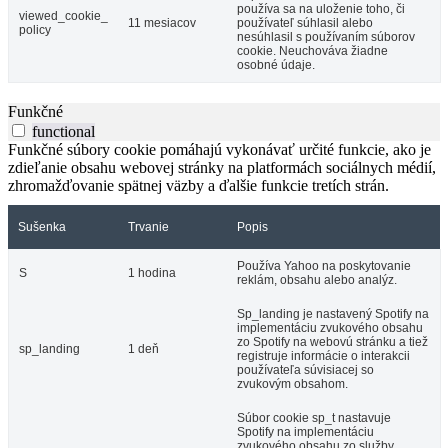
používa sa na uloženie toho, či
viewed_cookie_
11 mesiacov
používateľ súhlasil alebo
policy
nesúhlasil s používaním súborov
cookie. Neuchováva žiadne
osobné údaje.
Funkčné
functional
Funkčné súbory cookie pomáhajú vykonávať určité funkcie, ako je
zdieľanie obsahu webovej stránky na platformách sociálnych médií,
zhromažďovanie spätnej väzby a ďalšie funkcie tretích strán.
Sušenka
Trvanie
Popis
Používa Yahoo na poskytovanie
S
1 hodina
reklám, obsahu alebo analýz.
Sp_landing je nastavený Spotify na
implementáciu zvukového obsahu
zo Spotify na webovú stránku a tiež
sp_landing
1 deň
registruje informácie o interakcii
používateľa súvisiacej so
zvukovým obsahom.
Súbor cookie sp_t nastavuje
Spotify na implementáciu
zvukového obsahu zo služby