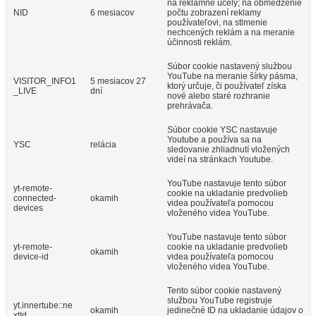
na reklamné účely; na obmedzenie
NID
6 mesiacov
počtu zobrazení reklamy
používateľovi, na stlmenie
nechcených reklám a na meranie
účinnosti reklám.
Súbor cookie nastavený službou
YouTube na meranie šírky pásma,
VISITOR_INFO1
5 mesiacov 27
ktorý určuje, či používateľ získa
_LIVE
dní
nové alebo staré rozhranie
prehrávača.
Súbor cookie YSC nastavuje
Youtube a používa sa na
YSC
relácia
sledovanie zhliadnutí vložených
videí na stránkach Youtube.
YouTube nastavuje tento súbor
yt-remote-
cookie na ukladanie predvolieb
connected-
okamih
videa používateľa pomocou
devices
vloženého videa YouTube.
YouTube nastavuje tento súbor
yt-remote-
cookie na ukladanie predvolieb
okamih
device-id
videa používateľa pomocou
vloženého videa YouTube.
Tento súbor cookie nastavený
službou YouTube registruje
yt.innertube::ne
okamih
jedinečné ID na ukladanie údajov o
xtId