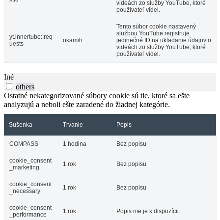
videách zo služby YouTube, ktoré
používateľ videl.
Tento súbor cookie nastavený
službou YouTube registruje
yt.innertube::req
okamih
jedinečné ID na ukladanie údajov o
uests
videách zo služby YouTube, ktoré
používateľ videl.
Iné
others
Ostatné nekategorizované súbory cookie sú tie, ktoré sa ešte
analyzujú a neboli ešte zaradené do žiadnej kategórie.
Sušenka
Trvanie
Popis
COMPASS
1 hodina
Bez popisu
cookie_consent
1 rok
Bez popisu
_marketing
cookie_consent
1 rok
Bez popisu
_necessary
cookie_consent
1 rok
Popis nie je k dispozícii.
_performance