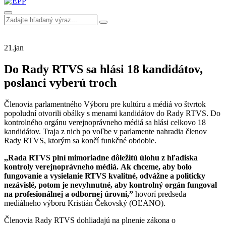
21.
jan
Do Rady RTVS sa hlási 18 kandidátov,
poslanci vyberú troch
Členovia parlamentného Výboru pre kultúru a médiá vo štvrtok
popoludní otvorili obálky s menami kandidátov do Rady RTVS. Do
kontrolného orgánu verejnoprávneho médiá sa hlási celkovo 18
kandidátov. Traja z nich po voľbe v parlamente nahradia členov
Rady RTVS, ktorým sa končí funkčné obdobie.
,,Rada RTVS plní mimoriadne dôležitú úlohu z hľadiska
kontroly verejnoprávneho médiá. Ak chceme, aby bolo
fungovanie a vysielanie RTVS kvalitné, odvážne a politicky
nezávislé, potom je nevyhnutné, aby kontrolný orgán fungoval
na profesionálnej a odbornej úrovni,”
hovorí predseda
mediálneho výboru Kristián Čekovský (OĽANO).
Členovia Rady RTVS dohliadajú na plnenie zákona o