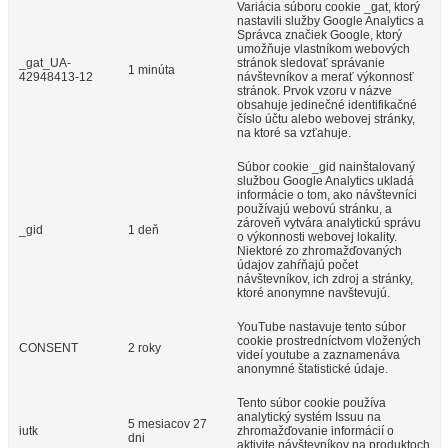
Variácia súboru cookie _gat, ktorý
nastavili služby Google Analytics a
Správca značiek Google, ktorý
umožňuje vlastníkom webových
_gat_UA-
stránok sledovať správanie
1 minúta
42948413-12
návštevníkov a merať výkonnosť
stránok. Prvok vzoru v názve
obsahuje jedinečné identifikačné
číslo účtu alebo webovej stránky,
na ktoré sa vzťahuje.
Súbor cookie _gid nainštalovaný
službou Google Analytics ukladá
informácie o tom, ako návštevníci
používajú webovú stránku, a
zároveň vytvára analytickú správu
_gid
1 deň
o výkonnosti webovej lokality.
Niektoré zo zhromažďovaných
údajov zahŕňajú počet
návštevníkov, ich zdroj a stránky,
ktoré anonymne navštevujú.
YouTube nastavuje tento súbor
cookie prostredníctvom vložených
CONSENT
2 roky
videí youtube a zaznamenáva
anonymné štatistické údaje.
Tento súbor cookie používa
analytický systém Issuu na
5 mesiacov 27
iutk
zhromažďovanie informácií o
dni
aktivite návštevníkov na produktoch