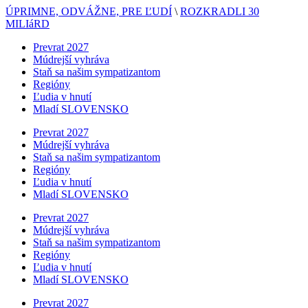
ÚPRIMNE, ODVÁŽNE, PRE ĽUDÍ
\
ROZKRADLI 30
MILIáRD
Prevrat 2027
Múdrejší vyhráva
Staň sa našim sympatizantom
Regióny
Ľudia v hnutí
Mladí SLOVENSKO
Prevrat 2027
Múdrejší vyhráva
Staň sa našim sympatizantom
Regióny
Ľudia v hnutí
Mladí SLOVENSKO
Prevrat 2027
Múdrejší vyhráva
Staň sa našim sympatizantom
Regióny
Ľudia v hnutí
Mladí SLOVENSKO
Prevrat 2027