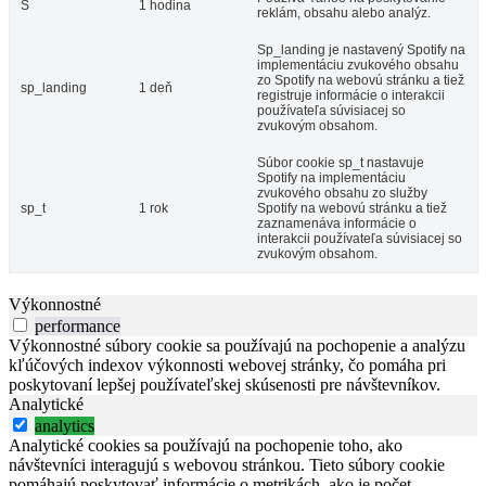
S
1 hodina
reklám, obsahu alebo analýz.
Sp_landing je nastavený Spotify na
implementáciu zvukového obsahu
zo Spotify na webovú stránku a tiež
sp_landing
1 deň
registruje informácie o interakcii
používateľa súvisiacej so
zvukovým obsahom.
Súbor cookie sp_t nastavuje
Spotify na implementáciu
zvukového obsahu zo služby
sp_t
1 rok
Spotify na webovú stránku a tiež
zaznamenáva informácie o
interakcii používateľa súvisiacej so
zvukovým obsahom.
Výkonnostné
performance
Výkonnostné súbory cookie sa používajú na pochopenie a analýzu
kľúčových indexov výkonnosti webovej stránky, čo pomáha pri
poskytovaní lepšej používateľskej skúsenosti pre návštevníkov.
Analytické
analytics
Analytické cookies sa používajú na pochopenie toho, ako
návštevníci interagujú s webovou stránkou. Tieto súbory cookie
pomáhajú poskytovať informácie o metrikách, ako je počet