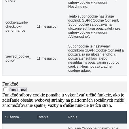
others
súbory cookie v kategórii
Nevyhnutné.
Tento súbor cookie nastavuje
doplnok GDPR Cookie Consent.
cookielawinfo-
Súbor cookie sa používa na
checkbox-
11 mesiacov
uloženie súhlasu používateľa pre
performance
súbory cookie v kategórii
„Výkonostné“.
Súbor cookie je nastavený
doplnkom GDPR Cookie Consent a
používa sa na uloženie toho, či
viewed_cookie_
11 mesiacov
používateľ súhlasil alebo
policy
nesúhlasil s používaním súborov
cookie. Neuchováva žiadne
osobné údaje.
Funkčné
functional
Funkčné súbory cookie pomáhajú vykonávať určité funkcie, ako je
zdieľanie obsahu webovej stránky na platformách sociálnych médií,
zhromažďovanie spätnej väzby a ďalšie funkcie tretích strán.
Sušenka
Trvanie
Popis
Používa Yahoo na poskytovanie