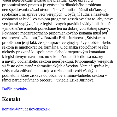
vláda nerešpektuje legislatívne pravidlá, ktoré upravujú
pripomienkový proces a je vyústením dlhodobého problému
nerešpektovania zásad otvoreného vládnutia a účasti občianskej
spoločnosti na správe vecí verejných. Obyčajní ľudia a nezávislé
osobnosti sa budú vo svojom programe zasadzovať za to, aby práva
verejnosti vyplývajúce z legislatívnych pravidiel vlády boli skutočne
vymožiteľné a neboli ponechané len na dobrej vôli štátnej správy.
Povinnosť medzirezortného pripomienkového konania musí byť
ustanovená zákonom,“ zdôraznila Erika Jurinová. „Súvisiacim
problémom je aj fakt, že spolupráca verejnej správy a občianskeho
sektora je mnohokrát iba formálna. Občianska spoločnosť je síce
niekedy prizvaná ku spolupráci alebo k rozporovým konaniam
k legislatívnym návrhom, no v konečnom dôsledku sa názory
a návrhy občianskeho sektora nerešpektujú. Pripomienky verejnosti
sú často odmietané z formalistických dôvodov. Verejná správa by
vždy mala zdôvodniť postoje a rozhodnutia voči všetkým
podnetom, ktoré získava od občanov a mimovládneho sektora v
rámci participatívneho procesu,“ uviedla Erika Jurinová.
Ďalšie novinky
Kontakt
kontakt@hnutieslovensko.sk