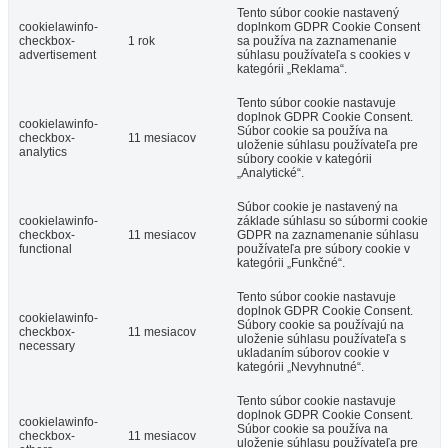
Tento súbor cookie nastavený
cookielawinfo-
doplnkom GDPR Cookie Consent
checkbox-
1 rok
sa používa na zaznamenanie
advertisement
súhlasu používateľa s cookies v
kategórii „Reklama“.
Tento súbor cookie nastavuje
doplnok GDPR Cookie Consent.
cookielawinfo-
Súbor cookie sa používa na
checkbox-
11 mesiacov
uloženie súhlasu používateľa pre
analytics
súbory cookie v kategórii
„Analytické“.
Súbor cookie je nastavený na
cookielawinfo-
základe súhlasu so súbormi cookie
checkbox-
11 mesiacov
GDPR na zaznamenanie súhlasu
functional
používateľa pre súbory cookie v
kategórii „Funkčné“.
Tento súbor cookie nastavuje
doplnok GDPR Cookie Consent.
cookielawinfo-
Súbory cookie sa používajú na
checkbox-
11 mesiacov
uloženie súhlasu používateľa s
necessary
ukladaním súborov cookie v
kategórii „Nevyhnutné“.
Tento súbor cookie nastavuje
doplnok GDPR Cookie Consent.
cookielawinfo-
Súbor cookie sa používa na
checkbox-
11 mesiacov
uloženie súhlasu používateľa pre