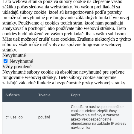
Táto webová stránka používa súbory cookie na zlepšenie vášho
zážitku počas sledovania webstránky. Vo vašom prehliadači sa
ukladajú súbory cookie, ktoré sú kategorizované podľa potreby,
pretože sú nevyhnutné pre fungovanie základných funkcií webovej
stránky. Používame aj cookies tretích strán, ktoré nám pomáhajú
analyzovať a pochopiť, ako používate túto webovú stránku. Tieto
cookies budú uložené vo vašom prehliadači iba s vaším súhlasom.
Máte tiež možnosť zrušiť tieto cookies. Zrušenie niektorých z týchto
súborov však môže mať vplyv na správne fungovanie webovej
stránky.
Nevyhnutné
Nevyhnutné
Vždy povolené
Nevyhnutné súbory cookie sú absolútne nevyhnutné pre správne
fungovanie webovej stránky. Tieto súbory cookie anonymne
zaisťujú základné funkcie a bezpečnostné prvky webovej stránky.
Sušenka
Trvanie
Popis
Cloudflare nastavuje tento súbor
cookie s cieľom zlepšiť časy
načítavania stránky a zakázať
cf_use_ob
použité
akékoľvek bezpečnostné
obmedzenia na základe IP adresy
návštevníka.