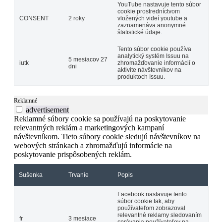
YouTube nastavuje tento súbor
cookie prostredníctvom
CONSENT
2 roky
vložených videí youtube a
zaznamenáva anonymné
štatistické údaje.
Tento súbor cookie používa
analytický systém Issuu na
5 mesiacov 27
iutk
zhromažďovanie informácií o
dni
aktivite návštevníkov na
produktoch Issuu.
Reklamné
advertisement
Reklamné súbory cookie sa používajú na poskytovanie
relevantných reklám a marketingových kampaní
návštevníkom. Tieto súbory cookie sledujú návštevníkov na
webových stránkach a zhromažďujú informácie na
poskytovanie prispôsobených reklám.
Sušenka
Trvanie
Popis
Facebook nastavuje tento
súbor cookie tak, aby
používateľom zobrazoval
relevantné reklamy sledovaním
fr
3 mesiace