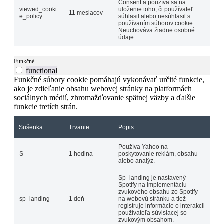
Consent a používa sa na
viewed_cooki
uloženie toho, či používateľ
11 mesiacov
e_policy
súhlasil alebo nesúhlasil s
používaním súborov cookie.
Neuchováva žiadne osobné
údaje.
Funkčné
functional
Funkčné súbory cookie pomáhajú vykonávať určité funkcie,
ako je zdieľanie obsahu webovej stránky na platformách
sociálnych médií, zhromažďovanie spätnej väzby a ďalšie
funkcie tretích strán.
Sušenka
Trvanie
Popis
Používa Yahoo na
S
1 hodina
poskytovanie reklám, obsahu
alebo analýz.
Sp_landing je nastavený
Spotify na implementáciu
zvukového obsahu zo Spotify
sp_landing
1 deň
na webovú stránku a tiež
registruje informácie o interakcii
používateľa súvisiacej so
zvukovým obsahom.