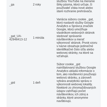
službou YouTube na meranie
_ga
2 roky
šírky pásma, ktorý určuje, či
používateľ získa nové alebo
staré rozhranie prehrávača.
Variácia súboru cookie _gat,
ktorý nastavili služby Google
Analytics a Správca značiek
Google, ktorý umožňuje
vlastníkom webových stránok
_gat_UA-
sledovať správanie
1 minúta
42948413-12
návštevníkov a merať
výkonnosť stránok. Prvok vzoru
v názve obsahuje jedinečné
identifikačné číslo účtu alebo
webovej stránky, na ktoré sa
vzťahuje.
Súbor cookie _gid
nainštalovaný službou Google
Analytics ukladá informácie o
tom, ako návštevníci používajú
webovú stránku, a zároveň
vytvára analytickú správu o
_gid
1 deň
výkonnosti webovej lokality.
Niektoré zo zhromažďovaných
údajov zahŕňajú počet
návštevníkov, ich zdroj a
stránky, ktoré anonymne
navštevujú.