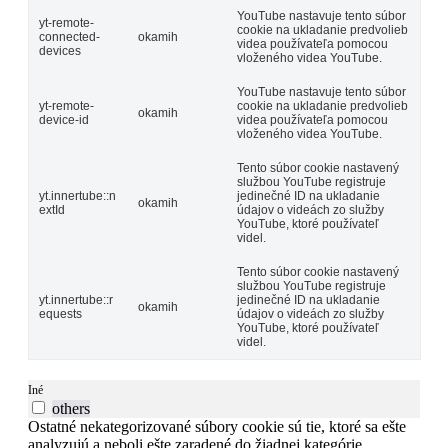
YouTube nastavuje tento súbor
yt-remote-
cookie na ukladanie predvolieb
connected-
okamih
videa používateľa pomocou
devices
vloženého videa YouTube.
YouTube nastavuje tento súbor
yt-remote-
cookie na ukladanie predvolieb
okamih
device-id
videa používateľa pomocou
vloženého videa YouTube.
Tento súbor cookie nastavený
službou YouTube registruje
yt.innertube::n
jedinečné ID na ukladanie
okamih
extId
údajov o videách zo služby
YouTube, ktoré používateľ
videl.
Tento súbor cookie nastavený
službou YouTube registruje
yt.innertube::r
jedinečné ID na ukladanie
okamih
equests
údajov o videách zo služby
YouTube, ktoré používateľ
videl.
Iné
others
Ostatné nekategorizované súbory cookie sú tie, ktoré sa ešte
analyzujú a neboli ešte zaradené do žiadnej kategórie.