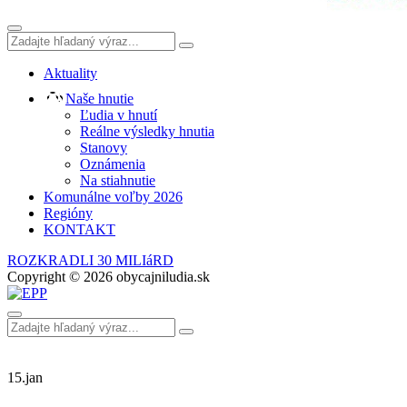
Aktuality
Naše hnutie
Ľudia v hnutí
Reálne výsledky hnutia
Stanovy
Oznámenia
Na stiahnutie
Komunálne voľby 2026
Regióny
KONTAKT
ROZKRADLI 30 MILIáRD
Copyright © 2026 obycajniludia.sk
15.
jan