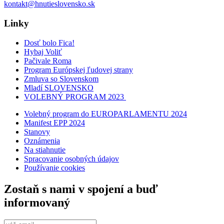
kontakt@hnutieslovensko.sk
Linky
Dosť bolo Fica!
Hybaj Voliť
Pačivale Roma
Program Európskej ľudovej strany
Zmluva so Slovenskom
Mladí SLOVENSKO
VOLEBNÝ PROGRAM 2023
Volebný program do EUROPARLAMENTU 2024
Manifest EPP 2024
Stanovy
Oznámenia
Na stiahnutie
Spracovanie osobných údajov
Používanie cookies
Zostaň s nami v spojení a buď
informovaný