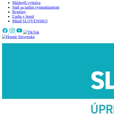
Múdrejší vyhráva
Staň sa našim sympatizantom
Regióny
Ľudia v hnutí
Mladí SLOVENSKO