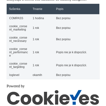
Sušenka
Trvanie
Popis
COMPASS
1 hodina
Bez popisu
cookie_conse
1 rok
Bez popisu
nt_marketing
cookie_conse
1 rok
Bez popisu
nt_necessary
cookie_conse
nt_performanc
1 rok
Popis nie je k dispozícii.
e
cookie_conse
1 rok
Popis nie je k dispozícii.
nt_targeting
loglevel
okamih
Bez popisu
Powered by