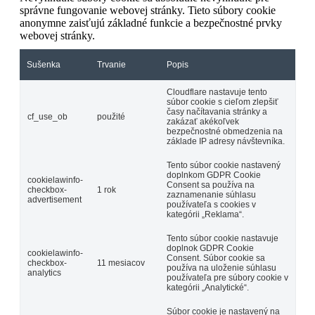
správne fungovanie webovej stránky. Tieto súbory cookie
anonymne zaisťujú základné funkcie a bezpečnostné prvky
webovej stránky.
Sušenka
Trvanie
Popis
Cloudflare nastavuje tento
súbor cookie s cieľom zlepšiť
časy načítavania stránky a
cf_use_ob
použité
zakázať akékoľvek
bezpečnostné obmedzenia na
základe IP adresy návštevníka.
Tento súbor cookie nastavený
doplnkom GDPR Cookie
cookielawinfo-
Consent sa používa na
checkbox-
1 rok
zaznamenanie súhlasu
advertisement
používateľa s cookies v
kategórii „Reklama“.
Tento súbor cookie nastavuje
doplnok GDPR Cookie
cookielawinfo-
Consent. Súbor cookie sa
checkbox-
11 mesiacov
používa na uloženie súhlasu
analytics
používateľa pre súbory cookie v
kategórii „Analytické“.
Súbor cookie je nastavený na