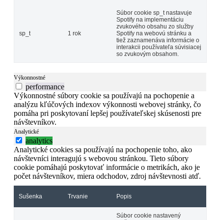
Súbor cookie sp_t nastavuje
Spotify na implementáciu
zvukového obsahu zo služby
sp_t
1 rok
Spotify na webovú stránku a
tiež zaznamenáva informácie o
interakcii používateľa súvisiacej
so zvukovým obsahom.
Výkonnostné
performance
Výkonnostné súbory cookie sa používajú na pochopenie a
analýzu kľúčových indexov výkonnosti webovej stránky, čo
pomáha pri poskytovaní lepšej používateľskej skúsenosti pre
návštevníkov.
Analytické
analytics
Analytické cookies sa používajú na pochopenie toho, ako
návštevníci interagujú s webovou stránkou. Tieto súbory
cookie pomáhajú poskytovať informácie o metrikách, ako je
počet návštevníkov, miera odchodov, zdroj návštevnosti atď.
Sušenka
Trvanie
Popis
Súbor cookie nastavený