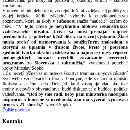
vzdelávania, pre ktorý sa používa aj odborný termín – školské
kurikulum.
V novembri minulého roku, zverejnil Inštitút vzdelávacej politiky vo
svojej kritickej štúdii, základné výhrady k encyklopedickým
poznatkom, ktoré sa školy v súčasnosti snažia “natlačiť” deťom do
hláv.
“V tejto chvíli je nevyhnutná hĺbková rekonštrukcia
vzdelávacieho obsahu. Učivo sa musí prepájať naprieč
predmetmi a je potrebné klásť dôraz na rozvoj výskumu. Žiaci
musia prejsť od memorovania k použiteľným znalostiam, s
ktorými sa uplatnia v ďalšom živote. Preto je potrebné
zjednotiť tvorbu obsahu vzdelávania a najmä cez nový register
pedagogických inovácií urýchliť zavádzanie overených
programov zo Slovenska i zahraničia,”
vymenoval potrebné
kroky Miroslav Sopko.
Už o necelý týždeň sa ministerka školstva Martina Lubyová zúčastní
Svetového vzdelávacieho fóra v Londýne, kde sa stretnú ministri
školstva z celého sveta. Delegáti, ktorí zastupujú viac ako dve
tretiny svetového obyvateľstva, budú diskutovať o budúcej politike
vzdelávania.
“Boli by sme radi, keby pani ministerka načerpala
inšpiráciu a konečne si uvedomila, ako má vyzerať vyučovací
proces v 21. storočí,”
uzavrel Sopko.
Ďalšie novinky
Kontakt