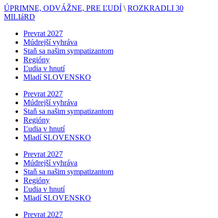
ÚPRIMNE, ODVÁŽNE, PRE ĽUDÍ
\
ROZKRADLI 30
MILIáRD
Prevrat 2027
Múdrejší vyhráva
Staň sa našim sympatizantom
Regióny
Ľudia v hnutí
Mladí SLOVENSKO
Prevrat 2027
Múdrejší vyhráva
Staň sa našim sympatizantom
Regióny
Ľudia v hnutí
Mladí SLOVENSKO
Prevrat 2027
Múdrejší vyhráva
Staň sa našim sympatizantom
Regióny
Ľudia v hnutí
Mladí SLOVENSKO
Prevrat 2027