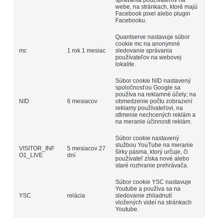
správania používateľov na
webe, na stránkach, ktoré majú
Facebook pixel alebo plugin
Facebooku.
Quantserve nastavuje súbor
cookie mc na anonymné
mc
1 rok 1 mesiac
sledovanie správania
používateľov na webovej
lokalite.
Súbor cookie NID nastavený
spoločnosťou Google sa
používa na reklamné účely; na
NID
6 mesiacov
obmedzenie počtu zobrazení
reklamy používateľovi, na
stlmenie nechcených reklám a
na meranie účinnosti reklám.
Súbor cookie nastavený
službou YouTube na meranie
VISITOR_INF
5 mesiacov 27
šírky pásma, ktorý určuje, či
O1_LIVE
dní
používateľ získa nové alebo
staré rozhranie prehrávača.
Súbor cookie YSC nastavuje
Youtube a používa sa na
YSC
relácia
sledovanie zhliadnutí
vložených videí na stránkach
Youtube.