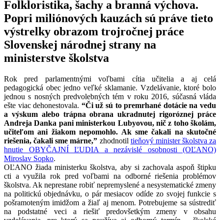
Folkloristika, šachy a branná výchova.
Popri miliónových kauzách sú práve tieto
výstrelky obrazom trojročnej práce
Slovenskej národnej strany na
ministerstve školstva
Rok pred parlamentnými voľbami cítia učitelia a aj celá
pedagogická obec jedno veľké sklamanie. Vzdelávanie, ktoré bolo
jednou s nosných predvolebných tém v roku 2016, súčasná vláda
ešte viac dehonestovala.
“
Či už sú to premrhané dotácie na vedu
a výskum alebo trápna obrana ukradnutej rigoróznej práce
Andreja Danka pani ministerkou Lubyovou, nič z toho školám,
učiteľom ani žiakom nepomohlo. Ak sme čakali na skutočné
riešenia, čakali sme márne,”
zhodnotil
tieňový minister školstva za
hnutie OBYČAJNÍ ĽUDIA a nezávislé osobnosti (OĽANO)
Miroslav Sopko
.
OĽANO žiada ministerku školstva, aby si zachovala aspoň štipku
cti a využila rok pred voľbami na odborné riešenia problémov
školstva. Ak neprestane robiť nepremyslené a nesystematické zmeny
na politickú objednávku, o pár mesiacov odíde zo svojej funkcie s
pošramoteným imidžom a žiaľ aj menom. Potrebujeme sa sústrediť
na podstatné veci a riešiť predovšetkým zmeny v obsahu