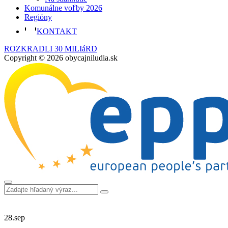
Komunálne voľby 2026
Regióny
KONTAKT
ROZKRADLI 30 MILIáRD
Copyright © 2026 obycajniludia.sk
28.
sep