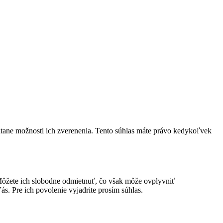
átane možnosti ich zverenenia. Tento súhlas máte právo kedykoľvek
ôžete ich slobodne odmietnuť, čo však môže ovplyvniť
s. Pre ich povolenie vyjadrite prosím súhlas.