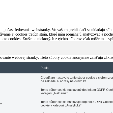
u počas sledovania webstránky. Vo vašom prehliadači sa ukladajú súbor
ívame aj cookies tretích strán, ktoré nám pomáhajú analyzovať a pocho
 tieto cookies. Zrušenie niektorých z týchto súborov však môže mať v
ovanie webovej stránky. Tieto súbory cookie anonymne zaisťujú zákla
Popis
Cloudflare nastavuje tento súbor cookie s cieľom z
na základe IP adresy návštevníka.
Tento súbor cookie nastavený doplnkom GDPR Cooki
kategórii „Reklama“.
Tento súbor cookie nastavuje doplnok GDPR Cookie 
ov
cookie v kategórii „Analytické“.