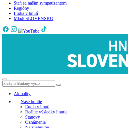
Staň sa našim sympatizantom
Regióny
Ľudia v hnutí
Mladí SLOVENSKO
Aktuality
Naše hnutie
Ľudia v hnutí
Reálne výsledky hnutia
Stanovy
Oznámenia
Na stiahnutie