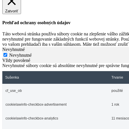
Zatvoriť
Prehľad ochrany osobných údajov
Táto webová stránka používa súbory cookie na zlepšenie vášho zážitk
nevyhnutné pre fungovanie základných funkcií webovej stránky. Použ
vo vašom prehliadači iba s vaším súhlasom. Máte tiež možnosť zrušiť
Nevyhnutné
Nevyhnutné
Vždy povolené
Nevyhnutné súbory cookie sú absolútne nevyhnutné pre správne fung
Sušenka
Trvanie
cf_use_ob
použité
cookielawinfo-checkbox-advertisement
1 rok
cookielawinfo-checkbox-analytics
11 mesiac