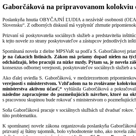
Gaborčáková na pripravovanom kolokviu o 
Poslankyňa hnutia OBYČAJNÍ ĽUDIA a nezávislé osobnosti (OĽANO)
Slovensku“. Z odborných diskusií má vyplynúť zhrnutie pripomienok
Prizvaní sú poskytovatelia sociálnych služieb a predstavitelia inš
k tejto novele zo strany poskytovateľov a zástupcov jednotlivých inš
Spomínaná novela z dielne MPSVaR sa podľa S. Gaborčákovej priamo d
je na čakacích listinách. Zákon má priamy dopad nielen na týcht
odchádzajú, lebo pracujú za nízke mzdy. Pýtam sa, je novela z
konsenzus odbornej verejnosti, poskytovateľov sociálnych služieb a s
Ako ďalej uviedla S. Gaborčáková, v medzirezortnom pripomienkov
verejnosti s ministerstvom. Vzhľadom na to zvolávame kolokvi
ministerstva aktívnu účasť,“
vyhlásila Gaborčáková a pokračova
následne zapracujeme do pozmeňujúcich návrhov, ktoré na okt
s pracovnou skupinou bude rokovať s ministerstvom o pozmeňujúcích
Soňa Gaborčáková pracuje v sociálnych službách už dvadsať rokov. V
túto problematiku.
K spomínanej novele zákona organizovala poslankyňa Gaborčáková o
prizvaný aj štátny tajomník, bolo vyhodnotenie toho, ako novela zá