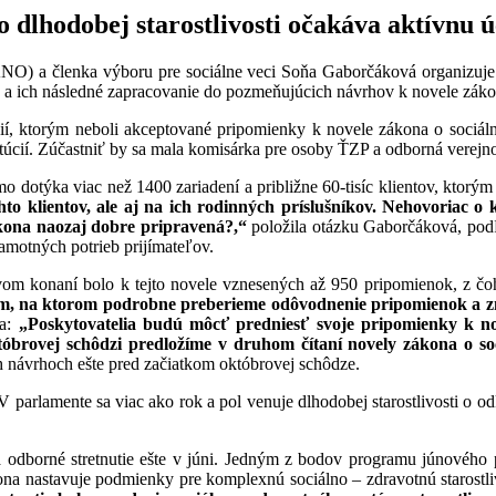
dlhodobej starostlivosti očakáva aktívnu ú
 a členka výboru pre sociálne veci Soňa Gaborčáková organizuje 
 a ich následné zapracovanie do pozmeňujúcich návrhov k novele záko
titúcií, ktorým neboli akceptované pripomienky k novele zákona o soci
titúcií. Zúčastniť by sa mala komisárka pre osoby ŤZP a odborná verej
otýka viac než 1400 zariadení a približne 60-tisíc klientov, ktorým 
o klientov, ale aj na ich rodinných príslušníkov. Nehovoriac o kv
ákona naozaj dobre pripravená?,“
položila otázku Gaborčáková, podľ
amotných potrieb prijímateľov.
om konaní bolo k tejto novele vznesených až 950 pripomienok, z č
um, na ktorom podrobne preberieme odôvodnenie pripomienok a z
la:
„Poskytovatelia budú môcť predniesť svoje pripomienky k n
óbrovej schôdzi predložíme v druhom čítaní novely zákona o soc
 návrhoch ešte pred začiatkom októbrovej schôdze.
 parlamente sa viac ako rok a pol venuje dlhodobej starostlivosti o o
dborné stretnutie ešte v júni. Jedným z bodov programu júnového pr
kona nastavuje podmienky pre komplexnú sociálno – zdravotnú starostli