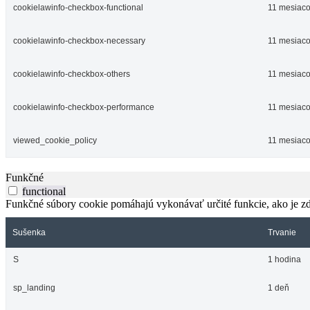
cookielawinfo-checkbox-functional
11 mesiac
cookielawinfo-checkbox-necessary
11 mesiac
cookielawinfo-checkbox-others
11 mesiac
cookielawinfo-checkbox-performance
11 mesiac
viewed_cookie_policy
11 mesiac
Funkčné
functional
Funkčné súbory cookie pomáhajú vykonávať určité funkcie, ako je zdi
Sušenka
Trvanie
S
1 hodina
sp_landing
1 deň