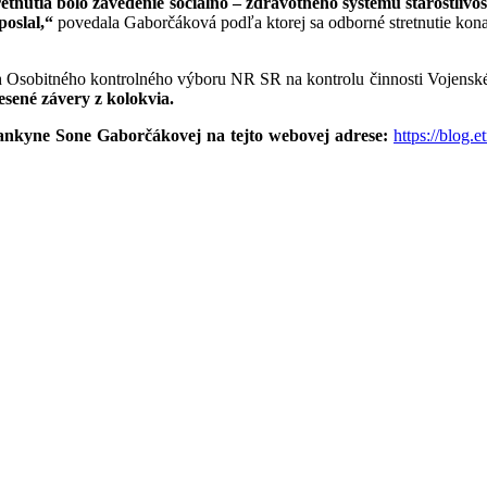
tnutia bolo zavedenie sociálno – zdravotného systému starostlivos
oslal,“
povedala Gaborčáková podľa ktorej sa odborné stretnutie kon
ch Osobitného kontrolného výboru NR SR na kontrolu činnosti Vojens
esené závery z kolokvia.
slankyne Sone Gaborčákovej na tejto webovej adrese:
https://blog.e