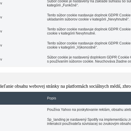
Súbor cookie je nastavený na základe súhlasu so s
ov
kategórii „Funkčné“.
Tento súbor cookie nastavuje doplnok GDPR Cookie 
ov
ukladaním súborov cookie v kategórii „Nevyhnutné“.
Tento súbor cookie nastavuje doplnok GDPR Cookie 
ov
cookie v kategórii Nevyhnutné.
Tento súbor cookie nastavuje doplnok GDPR Cookie 
ov
cookie v kategórii „Výkonostné“.
Súbor cookie je nastavený doplnkom GDPR Cookie Con
ov
s používaním súborov cookie. Neuchováva žiadne o
eľanie obsahu webovej stránky na platformách sociálnych médií, zhroma
Popis
Používa Yahoo na poskytovanie reklám, obsahu aleb
Sp_landing je nastavený Spotify na implementáciu zv
interakcii používateľa súvisiacej so zvukovým obsah