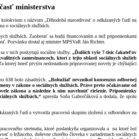
časť ministerstva
kolokvium s názvom „Dlhodobá starostlivosť o odkázaných ľudí na
na o sociálnych službách.
álnych službách. Zaoberať sa budú financovaním a tiež pripomienkami
nosť. Pozvánku dostal aj minister MPSVaR Ján Richter.
sa v nich poskytujú sociálne služby.
„Ďalších vyše 7-tisíc čakateľov
alitných zamestnancoch, ktorí z tejto oblasti sociálnych služieb
a ktorej hneď prvým nedostatkom pripravovanej novely je chýbajúci
oho 638 bolo zásadných.
„Bohužiaľ nevznikol konsenzus odbornej
meny v zákone o sociálnych službách. Práve preto očakávame od
ovele zákona a následne k nim navrhnúť riešenie. Pripomienky
iálnych službách,“
upresila Soňa Gaborčáková a dodala, že spolu
dkázaných ľudí a vytvorila pracovnú skupinu zloženú z odborníkov na
acovného stretnutia, ktoré poslankyňa organizovala a na ktoré bol
vosť o ležiaceho, duševne chorého človeka v zariadeniach sociálnych