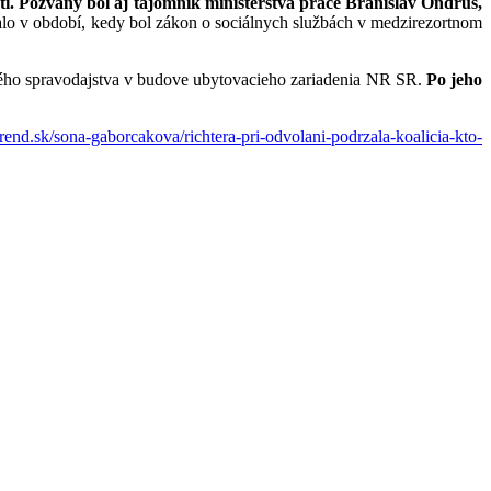
ti. Pozvaný bol aj tajomník ministerstva práce Branislav Ondruš,
alo v období, kedy bol zákon o sociálnych službách v medzirezortnom
kého spravodajstva v budove ubytovacieho zariadenia NR SR.
Po jeho
trend.sk/sona-ga
borcakova/richtera-pri-odvolan
i-podrzala-koalicia-kto-