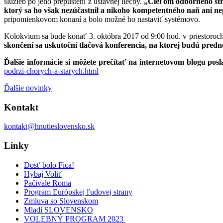
služieb po jeho prepustení z ústavnej liečby.
„Cieľom odborného stre
ktorý sa ho však nezúčastnil a nikoho kompetentného naň ani nep
pripomienkovom konaní a bolo možné ho nastaviť systémovo.
Kolokvium sa bude konať 3. októbra 2017 od 9:00 hod. v priestoro
skončení sa uskutoční tlačová konferencia, na ktorej budú predn
Ďalšie informácie si môžete prečítať na internetovom blogu po
podrzi-chorych-a-starych.html
Ďalšie novinky
Kontakt
kontakt@hnutieslovensko.sk
Linky
Dosť bolo Fica!
Hybaj Voliť
Pačivale Roma
Program Európskej ľudovej strany
Zmluva so Slovenskom
Mladí SLOVENSKO
VOLEBNÝ PROGRAM 2023