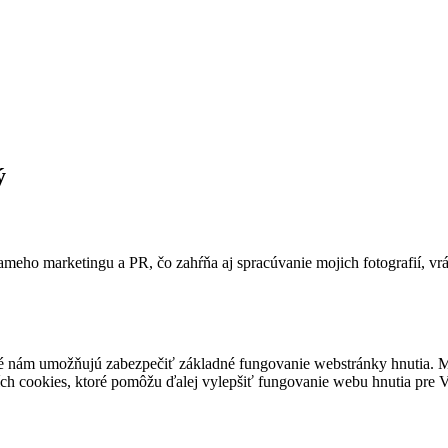
ý
ameho marketingu a PR, čo zahŕňa aj spracúvanie mojich fotografií, vr
é nám umožňujú zabezpečiť základné fungovanie webstránky hnutia. M
ích cookies, ktoré pomôžu ďalej vylepšiť fungovanie webu hnutia pre Vá