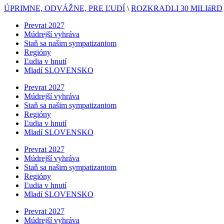
ÚPRIMNE, ODVÁŽNE, PRE ĽUDÍ
\
ROZKRADLI 30 MILIáRD
Prevrat 2027
Múdrejší vyhráva
Staň sa našim sympatizantom
Regióny
Ľudia v hnutí
Mladí SLOVENSKO
Prevrat 2027
Múdrejší vyhráva
Staň sa našim sympatizantom
Regióny
Ľudia v hnutí
Mladí SLOVENSKO
Prevrat 2027
Múdrejší vyhráva
Staň sa našim sympatizantom
Regióny
Ľudia v hnutí
Mladí SLOVENSKO
Prevrat 2027
Múdrejší vyhráva