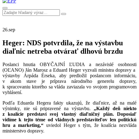
26.
sep
Heger: NDS potvrdila, že na výstavbu
diaľnic netreba otvárať dlhovú brzdu
Poslanci hnutia OBYČAJNÍ ĽUDIA a nezávislé osobnosti
(OĽANO) Ján Marosz a Eduard Heger vyzvali ministra dopravy a
výstavby Árpáda Érseka, aby predložil poslancom informáciu,
v akom stave je príprava národného generelu dopravy,
k spracovaniu ktorého sa vláda zaviazala vo svojom programovom
vyhlásení.
Podľa Eduarda Hegera fakty ukazujú, že diaľnice, až na malé
výnimky, nie sú pripravené na výstavbu.
„Každý deň niekto
z koalície predstaví svoj vlastný diaľničný plán. Doposiaľ
vidíme k tejto téme od vládnych predstaviteľov len politickú
hru a marketing,“
uviedol Heger s tým, že koalícia nezvláda
ministerstvo dopravy.