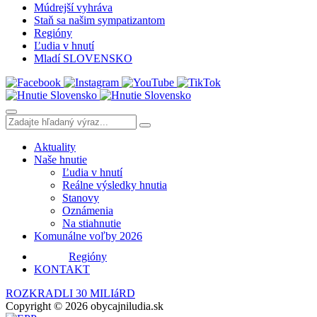
Múdrejší vyhráva
Staň sa našim sympatizantom
Regióny
Ľudia v hnutí
Mladí SLOVENSKO
Aktuality
Naše hnutie
Ľudia v hnutí
Reálne výsledky hnutia
Stanovy
Oznámenia
Na stiahnutie
Komunálne voľby 2026
Regióny
KONTAKT
ROZKRADLI 30 MILIáRD
Copyright © 2026 obycajniludia.sk