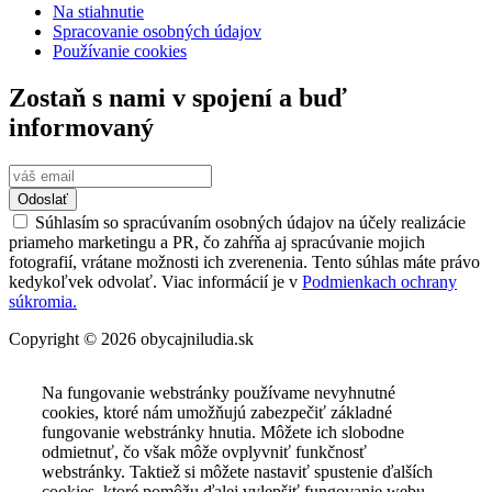
Na stiahnutie
Spracovanie osobných údajov
Používanie cookies
Zostaň s nami v spojení a buď
informovaný
Odoslať
Súhlasím so spracúvaním osobných údajov na účely realizácie
priameho marketingu a PR, čo zahŕňa aj spracúvanie mojich
fotografií, vrátane možnosti ich zverenenia. Tento súhlas máte právo
kedykoľvek odvolať. Viac informácií je v
Podmienkach ochrany
súkromia.
Copyright © 2026 obycajniludia.sk
Na fungovanie webstránky používame nevyhnutné
cookies, ktoré nám umožňujú zabezpečiť základné
fungovanie webstránky hnutia. Môžete ich slobodne
odmietnuť, čo však môže ovplyvniť funkčnosť
webstránky. Taktiež si môžete nastaviť spustenie ďalších
cookies, ktoré pomôžu ďalej vylepšiť fungovanie webu