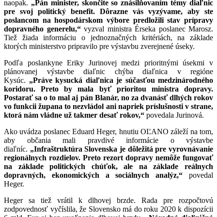
naopak.
„Pán minister, skončite so znásilňovaním témy diaľnic
pre svoj politický benefit. Dôrazne vás vyzývame, aby ste
poslancom na hospodárskom výbore predložili stav prípravy
dopravného generelu,“
vyzval ministra Érseka poslanec Marosz.
Tiež žiada informáciu o jednoznačných kritériách, na základe
ktorých ministerstvo pripravilo pre výstavbu zverejnené úseky.
Podľa poslankyne Eriky Jurinovej medzi prioritnými úsekmi v
plánovanej výstavbe diaľnic chýba diaľnica v regióne
Kysúc.
„Práve kysucká diaľnica je súčasťou medzinárodného
koridoru. Preto by mala byť prioritou ministra dopravy.
Postarať sa o to mal aj pán Blanár, no za dvanásť dlhých rokov
vo funkcii župana to nezvládol ani napriek príslušnosti v strane,
ktorá nám vládne už takmer desať rokov,“
povedala Jurinová.
Ako uvádza poslanec Eduard Heger, hnutiu OĽANO záleží na tom,
aby občania mali pravdivé informácie o výstavbe
diaľníc.
„Infraštruktúra Slovenska je dôležitá pre vyrovnávanie
regionálnych rozdielov. Preto rezort dopravy nemôže fungovať
na základe politických chúťok, ale na základe reálnych
dopravných, ekonomických a sociálnych analýz,“
povedal
Heger.
Heger sa tiež vrátil k dlhovej brzde. Rada pre rozpočtovú
zodpovednosť vyčíslila, že Slovensko má do roku 2020 k dispozícii