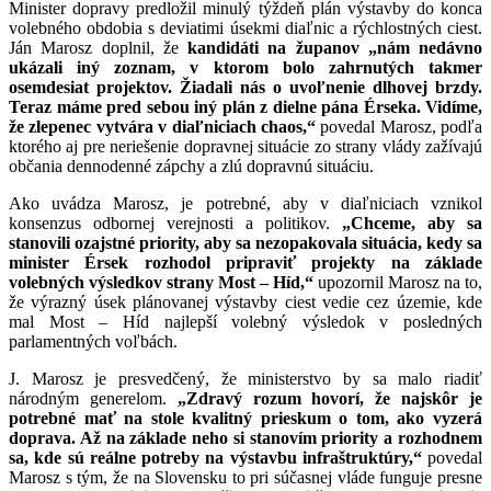
Minister dopravy predložil minulý týždeň plán výstavby do konca
volebného obdobia s deviatimi úsekmi diaľnic a rýchlostných ciest.
Ján Marosz doplnil, že
kandidáti na županov „nám nedávno
ukázali iný zoznam, v ktorom bolo zahrnutých takmer
osemdesiat projektov. Žiadali nás o uvoľnenie dlhovej brzdy.
Teraz máme pred sebou iný plán z dielne pána Érseka. Vidíme,
že zlepenec vytvára v diaľniciach chaos,“
povedal Marosz, podľa
ktorého aj pre neriešenie dopravnej situácie zo strany vlády zažívajú
občania dennodenné zápchy a zlú dopravnú situáciu.
Ako uvádza Marosz, je potrebné, aby v diaľniciach vznikol
konsenzus odbornej verejnosti a politikov.
„Chceme, aby sa
stanovili ozajstné priority, aby sa nezopakovala situácia, kedy sa
minister Érsek rozhodol pripraviť projekty na základe
volebných výsledkov strany Most – Híd,“
upozornil Marosz na to,
že výrazný úsek plánovanej výstavby ciest vedie cez územie, kde
mal Most – Híd najlepší volebný výsledok v posledných
parlamentných voľbách.
J. Marosz je presvedčený, že ministerstvo by sa malo riadiť
národným generelom.
„Zdravý rozum hovorí, že najskôr je
potrebné mať na stole kvalitný prieskum o tom, ako vyzerá
doprava. Až na základe neho si stanovím priority a rozhodnem
sa, kde sú reálne potreby na výstavbu infraštruktúry,“
povedal
Marosz s tým, že na Slovensku to pri súčasnej vláde funguje presne