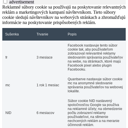
advertisement
Reklamné súbory cookie sa používajú na poskytovanie relevantných
reklám a marketingových kampaní návštevníkom. Tieto súbory
cookie sledujú návštevníkov na webových stránkach a zhromažďujú
informácie na poskytovanie prispôsobených reklám.
Sušenka
Trvanie
Popis
Facebook nastavuje tento súbor
cookie tak, aby používateľom
zobrazoval relevantné reklamy
fr
3 mesiace
sledovaním správania používateľov
na webe, na stránkach, ktoré majú
Facebook pixel alebo plugin
Facebooku.
Quantserve nastavuje súbor cookie
mc na anonymné sledovanie
mc
1 rok 1 mesiac
správania používateľov na webovej
lokalite.
Súbor cookie NID nastavený
spoločnosťou Google sa používa
na reklamné účely; na obmedzenie
NID
6 mesiacov
počtu zobrazení reklamy
používateľovi, na stlmenie
nechcených reklám a na meranie
účinnosti reklám.