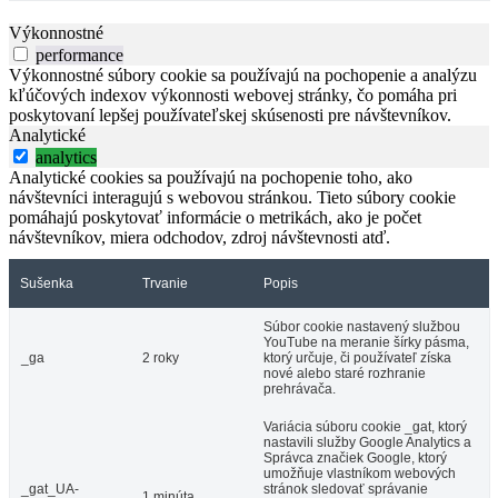
Výkonnostné
performance
Výkonnostné súbory cookie sa používajú na pochopenie a analýzu
kľúčových indexov výkonnosti webovej stránky, čo pomáha pri
poskytovaní lepšej používateľskej skúsenosti pre návštevníkov.
Analytické
analytics
Analytické cookies sa používajú na pochopenie toho, ako
návštevníci interagujú s webovou stránkou. Tieto súbory cookie
pomáhajú poskytovať informácie o metrikách, ako je počet
návštevníkov, miera odchodov, zdroj návštevnosti atď.
Sušenka
Trvanie
Popis
Súbor cookie nastavený službou
YouTube na meranie šírky pásma,
_ga
2 roky
ktorý určuje, či používateľ získa
nové alebo staré rozhranie
prehrávača.
Variácia súboru cookie _gat, ktorý
nastavili služby Google Analytics a
Správca značiek Google, ktorý
umožňuje vlastníkom webových
_gat_UA-
stránok sledovať správanie
1 minúta