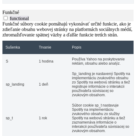
Funkčné
functional
Funkčné súbory cookie pomáhajú vykonávať určité funkcie, ako je
zdieľanie obsahu webovej stránky na platformách sociálnych médií,
zhromažďovanie spätnej väzby a ďalšie funkcie tretích strán.
Sušenka
Trvanie
Popis
Používa Yahoo na poskytovanie
S
1 hodina
reklám, obsahu alebo analýz.
Sp_landing je nastavený Spotify na
implementáciu zvukového obsahu
zo Spotify na webovú stránku a tiež
sp_landing
1 deň
registruje informácie o interakcii
používateľa súvisiacej so
zvukovým obsahom.
Súbor cookie sp_t nastavuje
Spotify na implementáciu
zvukového obsahu zo služby
sp_t
1 rok
Spotify na webovú stránku a tiež
zaznamenáva informácie o
interakcii používateľa súvisiacej so
zvukovým obsahom.