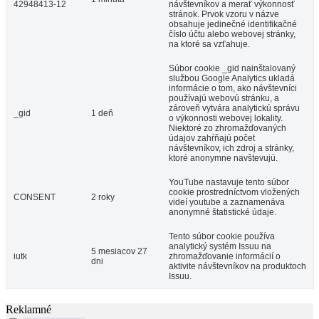
42948413-12
návštevníkov a merať výkonnosť
stránok. Prvok vzoru v názve
obsahuje jedinečné identifikačné
číslo účtu alebo webovej stránky,
na ktoré sa vzťahuje.
Súbor cookie _gid nainštalovaný
službou Google Analytics ukladá
informácie o tom, ako návštevníci
používajú webovú stránku, a
zároveň vytvára analytickú správu
_gid
1 deň
o výkonnosti webovej lokality.
Niektoré zo zhromažďovaných
údajov zahŕňajú počet
návštevníkov, ich zdroj a stránky,
ktoré anonymne navštevujú.
YouTube nastavuje tento súbor
cookie prostredníctvom vložených
CONSENT
2 roky
videí youtube a zaznamenáva
anonymné štatistické údaje.
Tento súbor cookie používa
analytický systém Issuu na
5 mesiacov 27
iutk
zhromažďovanie informácií o
dni
aktivite návštevníkov na produktoch
Issuu.
Reklamné