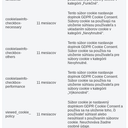
kategórii „Funkčné“.
Tento súbor cookie nastavuje
doplnok GDPR Cookie Consent.
cookielawinfo-
Súbory cookie sa používajú na
checkbox-
11 mesiacov
uloženie súhlasu používateľa s
necessary
ukladaním súborov cookie v
kategórii „Nevyhnutné“.
Tento súbor cookie nastavuje
doplnok GDPR Cookie Consent.
cookielawinfo-
Súbor cookie sa používa na
checkbox-
11 mesiacov
uloženie súhlasu používateľa pre
others
súbory cookie v kategórii
Nevyhnutné.
Tento súbor cookie nastavuje
doplnok GDPR Cookie Consent.
cookielawinfo-
Súbor cookie sa používa na
checkbox-
11 mesiacov
uloženie súhlasu používateľa pre
performance
súbory cookie v kategórii
„Výkonostné“.
Súbor cookie je nastavený
doplnkom GDPR Cookie Consent a
používa sa na uloženie toho, či
viewed_cookie_
11 mesiacov
používateľ súhlasil alebo
policy
nesúhlasil s používaním súborov
cookie. Neuchováva žiadne
osobné údaje.