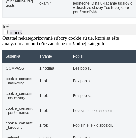
yt.innertube::req
okamih
jedinečné ID na ukladanie údajov o
uests
videách zo služby YouTube, ktoré
používateľ videl.
Iné
others
Ostatné nekategorizované súbory cookie sú tie, ktoré sa ešte
analyzujú a neboli ešte zaradené do žiadnej kategórie.
Sušenka
Trvanie
Popis
COMPASS
1 hodina
Bez popisu
cookie_consent
1 rok
Bez popisu
_marketing
cookie_consent
1 rok
Bez popisu
_necessary
cookie_consent
1 rok
Popis nie je k dispozícii.
_performance
cookie_consent
1 rok
Popis nie je k dispozícii.
_targeting