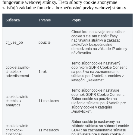
fungovanie webovej stránky. Tieto súbory cookie anonymne
zaisťujú základné funkcie a bezpečnostné prvky webovej stránky.
Sušenka
Trvanie
Popis
Cloudflare nastavuje tento súbor
cookie s cieľom zlepšiť časy
načítavania stránky a zakázať
cf_use_ob
použité
akékoľvek bezpečnostné
obmedzenia na základe IP adresy
návštevníka.
Tento súbor cookie nastavený
cookielawinfo-
doplnkom GDPR Cookie Consent
checkbox-
1 rok
sa používa na zaznamenanie
advertisement
súhlasu používateľa s cookies v
kategórii „Reklama“.
Tento súbor cookie nastavuje
doplnok GDPR Cookie Consent.
cookielawinfo-
Súbor cookie sa používa na
checkbox-
11 mesiacov
uloženie súhlasu používateľa pre
analytics
súbory cookie v kategórii
„Analytické“.
Súbor cookie je nastavený na
cookielawinfo-
základe súhlasu so súbormi cookie
checkbox-
11 mesiacov
GDPR na zaznamenanie súhlasu
functional
používateľa pre súbory cookie v