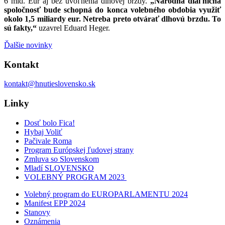
6 mld. Eur aj bez uvoľnenia dlhovej brzdy.
„Národná diaľničná
spoločnosť bude schopná do konca volebného obdobia využiť
okolo 1,5 miliardy eur. Netreba preto otvárať dlhovú brzdu. To
sú fakty,“
uzavrel Eduard Heger.
Ďalšie novinky
Kontakt
kontakt@hnutieslovensko.sk
Linky
Dosť bolo Fica!
Hybaj Voliť
Pačivale Roma
Program Európskej ľudovej strany
Zmluva so Slovenskom
Mladí SLOVENSKO
VOLEBNÝ PROGRAM 2023
Volebný program do EUROPARLAMENTU 2024
Manifest EPP 2024
Stanovy
Oznámenia