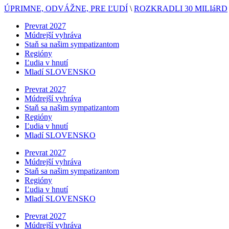
ÚPRIMNE, ODVÁŽNE, PRE ĽUDÍ
\
ROZKRADLI 30 MILIáRD
Prevrat 2027
Múdrejší vyhráva
Staň sa našim sympatizantom
Regióny
Ľudia v hnutí
Mladí SLOVENSKO
Prevrat 2027
Múdrejší vyhráva
Staň sa našim sympatizantom
Regióny
Ľudia v hnutí
Mladí SLOVENSKO
Prevrat 2027
Múdrejší vyhráva
Staň sa našim sympatizantom
Regióny
Ľudia v hnutí
Mladí SLOVENSKO
Prevrat 2027
Múdrejší vyhráva