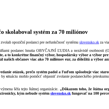
čo skolaboval systém za 70 miliónov
 zvolali opoziční poslanci pre nefunkčnosť systému
slovensko.sk
za via
týždňami poslanec hnutia OBYČAJNÍ ĽUDIA a nezávislé osobnosti 
te, a to konkrétne finančný výbor, hospodársky výbor a výbor pre
l našich občanov viac ako 70 miliónov eur, za dôležitú a výbor ani
ie otázok, prečo systém padol a ľuďom spôsobuje viac starostí,
o by
s
ituáciu mohlo pomôcť objasniť zvolanie poslaneckého prieskum
mena šéfa tejto štátnej organizácie.
„D
ôkazom toho, že štátna or
ektronicky, kým nebude systém
slovensko.sk
fungovať na 100 perce