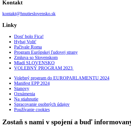
Kontakt
kontakt@hnutieslovensko.sk
Linky
Dosť bolo Fica!
Hybaj Voliť
Pačivale Roma
Program Európskej ľudovej strany
Zmluva so Slovenskom
Mladí SLOVENSKO
VOLEBNÝ PROGRAM 2023
Volebný program do EUROPARLAMENTU 2024
Manifest EPP 2024
Stanovy
Oznámenia
Na stiahnutie
Spracovanie osobných údajov
Používanie cookies
Zostaň s nami v spojení a buď informovan