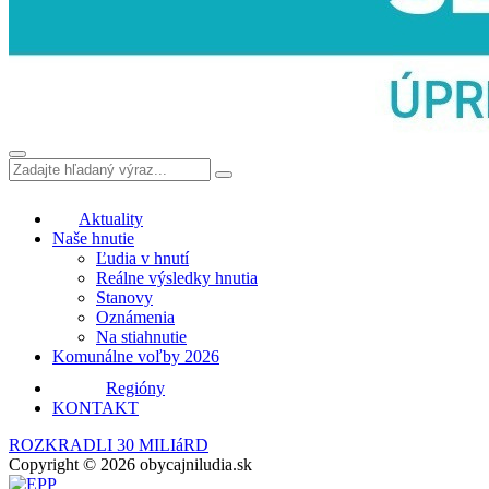
Aktuality
Naše hnutie
Ľudia v hnutí
Reálne výsledky hnutia
Stanovy
Oznámenia
Na stiahnutie
Komunálne voľby 2026
Regióny
KONTAKT
ROZKRADLI 30 MILIáRD
Copyright © 2026 obycajniludia.sk