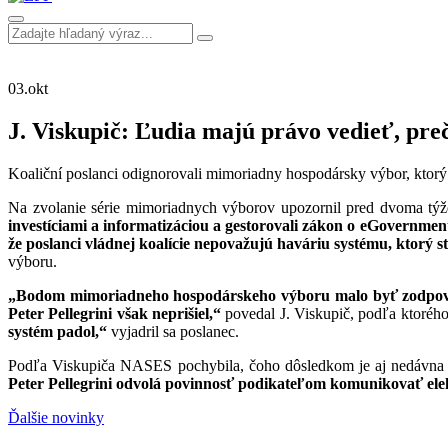
03.
okt
J. Viskupič: Ľudia majú právo vedieť, pre
Koaliční poslanci odignorovali mimoriadny hospodársky výbor, ktorý
Na zvolanie série mimoriadnych výborov upozornil pred dvoma 
investíciami a informatizáciou a gestorovali zákon o eGovernmen
že poslanci vládnej koalície
nepovažujú haváriu systému, ktorý stá
výboru.
„Bodom mimoriadneho hospodárskeho výboru malo byť zodpovedan
Peter Pellegrini však neprišiel,“
povedal J. Viskupič, podľa ktoréh
systém padol,“
vyjadril sa poslanec.
Podľa Viskupiča NASES pochybila, čoho dôsledkom je aj nedávna vý
Peter Pellegrini odvolá povinnosť podikateľom komunikovať el
Ďalšie novinky