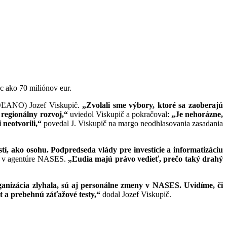
c ako 70 miliónov eur.
(OĽANO) Jozef Viskupič.
„Zvolali sme výbory, ktoré sa zaoberajú
 regionálny rozvoj,“
uviedol Viskupič a pokračoval:
„Je nehorázne,
 neotvorili,“
povedal J. Viskupič na margo neodhlasovania zasadania
 ako osohu. Podpredseda vlády pre investície a informatizáciu
u v agentúre NASES.
„Ľudia majú právo vedieť, prečo taký drahý
ganizácia zlyhala, sú aj personálne zmeny v NASES. Uvidíme, či
t a prebehnú záťažové testy,“
dodal Jozef Viskupič.