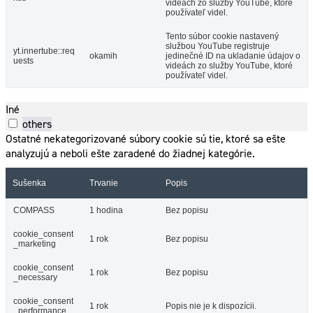
videách zo služby YouTube, ktoré
používateľ videl.
Tento súbor cookie nastavený
službou YouTube registruje
yt.innertube::req
okamih
jedinečné ID na ukladanie údajov o
uests
videách zo služby YouTube, ktoré
používateľ videl.
Iné
others
Ostatné nekategorizované súbory cookie sú tie, ktoré sa ešte
analyzujú a neboli ešte zaradené do žiadnej kategórie.
Sušenka
Trvanie
Popis
COMPASS
1 hodina
Bez popisu
cookie_consent
1 rok
Bez popisu
_marketing
cookie_consent
1 rok
Bez popisu
_necessary
cookie_consent
1 rok
Popis nie je k dispozícii.
_performance