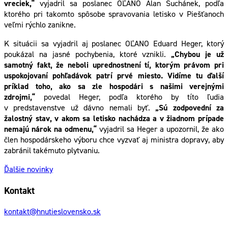
vreciek,“
vyjadril sa poslanec OĽANO Alan Suchánek, podľa
ktorého pri takomto spôsobe spravovania letisko v Piešťanoch
veľmi rýchlo zanikne.
K situácii sa vyjadril aj poslanec OĽANO Eduard Heger, ktorý
poukázal na jasné pochybenia, ktoré vznikli.
„Chybou je už
samotný fakt, že neboli uprednostnení tí, ktorým právom pri
uspokojovaní pohľadávok patrí prvé miesto. Vidíme tu ďalší
príklad toho, ako sa zle hospodári s našimi verejnými
zdrojmi,“
povedal Heger, podľa ktorého by títo ľudia
v predstavenstve už dávno nemali byť.
„Sú zodpovední za
žalostný stav, v akom sa letisko nachádza a v žiadnom prípade
nemajú nárok na odmenu,“
vyjadril sa Heger a upozornil, že ako
člen hospodárskeho výboru chce vyzvať aj ministra dopravy, aby
zabránil takémuto plytvaniu.
Ďalšie novinky
Kontakt
kontakt@hnutieslovensko.sk