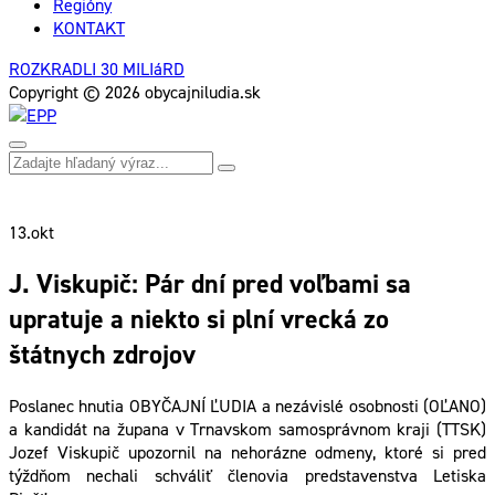
Regióny
KONTAKT
ROZKRADLI 30 MILIáRD
Copyright © 2026 obycajniludia.sk
13.
okt
J. Viskupič: Pár dní pred voľbami sa
upratuje a niekto si plní vrecká zo
štátnych zdrojov
Poslanec hnutia OBYČAJNÍ ĽUDIA a nezávislé osobnosti (OĽANO)
a kandidát na župana v Trnavskom samosprávnom kraji (TTSK)
Jozef Viskupič upozornil na nehorázne odmeny, ktoré si pred
týždňom nechali schváliť členovia predstavenstva Letiska