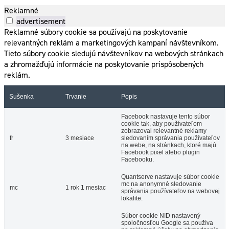
Reklamné
advertisement
Reklamné súbory cookie sa používajú na poskytovanie
relevantných reklám a marketingových kampaní návštevníkom.
Tieto súbory cookie sledujú návštevníkov na webových stránkach
a zhromažďujú informácie na poskytovanie prispôsobených
reklám.
Sušenka
Trvanie
Popis
Facebook nastavuje tento súbor
cookie tak, aby používateľom
zobrazoval relevantné reklamy
fr
3 mesiace
sledovaním správania používateľov
na webe, na stránkach, ktoré majú
Facebook pixel alebo plugin
Facebooku.
Quantserve nastavuje súbor cookie
mc na anonymné sledovanie
mc
1 rok 1 mesiac
správania používateľov na webovej
lokalite.
Súbor cookie NID nastavený
spoločnosťou Google sa používa