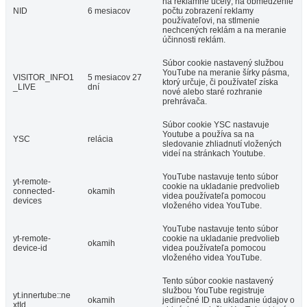
na reklamné účely; na obmedzenie
NID
6 mesiacov
počtu zobrazení reklamy
používateľovi, na stlmenie
nechcených reklám a na meranie
účinnosti reklám.
Súbor cookie nastavený službou
YouTube na meranie šírky pásma,
VISITOR_INFO1
5 mesiacov 27
ktorý určuje, či používateľ získa
_LIVE
dní
nové alebo staré rozhranie
prehrávača.
Súbor cookie YSC nastavuje
Youtube a používa sa na
YSC
relácia
sledovanie zhliadnutí vložených
videí na stránkach Youtube.
YouTube nastavuje tento súbor
yt-remote-
cookie na ukladanie predvolieb
connected-
okamih
videa používateľa pomocou
devices
vloženého videa YouTube.
YouTube nastavuje tento súbor
yt-remote-
cookie na ukladanie predvolieb
okamih
device-id
videa používateľa pomocou
vloženého videa YouTube.
Tento súbor cookie nastavený
službou YouTube registruje
yt.innertube::ne
okamih
jedinečné ID na ukladanie údajov o
xtId