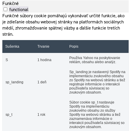
Funkčné
functional
Funkčné súbory cookie pomáhajú vykonávať určité funkcie, ako
je zdieľanie obsahu webovej stránky na platformách sociálnych
médií, zhromažďovanie spätnej väzby a ďalšie funkcie tretích
strán.
Sušenka
Trvanie
Popis
Používa Yahoo na poskytovanie
S
1 hodina
reklám, obsahu alebo analýz.
Sp_landing je nastavený Spotify na
implementáciu zvukového obsahu
zo Spotify na webovú stránku a tiež
sp_landing
1 deň
registruje informácie o interakcii
používateľa súvisiacej so
zvukovým obsahom.
Súbor cookie sp_t nastavuje
Spotify na implementáciu
zvukového obsahu zo služby
sp_t
1 rok
Spotify na webovú stránku a tiež
zaznamenáva informácie o
interakcii používateľa súvisiacej so
zvukovým obsahom.