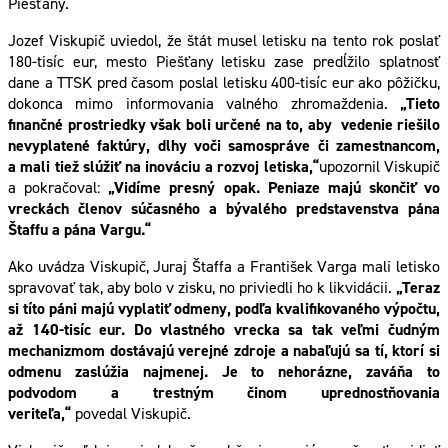
Piešťany.
Jozef Viskupič uviedol, že štát musel letisku na tento rok poslať
180-tisíc eur, mesto Piešťany letisku zase predĺžilo splatnosť
dane a TTSK pred časom poslal letisku 400-tisíc eur ako pôžičku,
dokonca mimo informovania valného zhromaždenia.
„Tieto
finančné prostriedky však boli určené na to, aby vedenie riešilo
nevyplatené faktúry, dlhy voči samospráve či zamestnancom,
a mali tiež slúžiť na inováciu a rozvoj letiska,“
upozornil Viskupič
a pokračoval:
„Vidíme presný opak. Peniaze majú skončiť vo
vreckách členov súčasného a bývalého predstavenstva pána
Štaffu a pána Vargu.“
Ako uvádza Viskupič, Juraj Štaffa a František Varga mali letisko
spravovať tak, aby bolo v zisku, no priviedli ho k likvidácii.
„Teraz
si títo páni majú vyplatiť odmeny, podľa kvalifikovaného výpočtu,
až 140-tisíc eur. Do vlastného vrecka sa tak veľmi čudným
mechanizmom dostávajú verejné zdroje a nabaľujú sa tí, ktorí si
odmenu zaslúžia najmenej. Je to nehorázne, zaváňa to
podvodom a trestným činom uprednostňovania
veriteľa,“
povedal Viskupič.