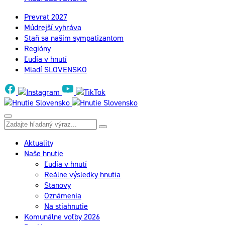
Prevrat 2027
Múdrejší vyhráva
Staň sa našim sympatizantom
Regióny
Ľudia v hnutí
Mladí SLOVENSKO
Aktuality
Naše hnutie
Ľudia v hnutí
Reálne výsledky hnutia
Stanovy
Oznámenia
Na stiahnutie
Komunálne voľby 2026