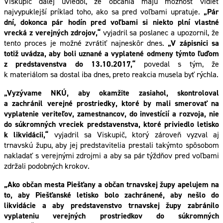
Viskupič ďalej uviedol, že občania majú možnosť vidieť
najvypuklejší príklad toho, ako sa pred voľbami upratuje.
„Pár
dní, dokonca pár hodín pred voľbami si niekto plní vlastné
vrecká z verejných zdrojov,“
vyjadril sa poslanec a upozornil, že
tento proces je možné zvrátiť najneskôr dnes.
„V zápisnici sa
totiž uvádza, aby boli uznané a vyplatené odmeny týmto ľuďom
z predstavenstva do 13.10.2017,“
povedal s tým, že
k materiálom sa dostal iba dnes, preto reakcia musela byť rýchla.
„Vyzývame NKÚ, aby okamžite zasiahol, skontroloval
a zachránil verejné prostriedky, ktoré by mali smerovať na
vyplatenie veriteľov, zamestnancov, do investícií a rozvoja, nie
do súkromných vreciek predstavenstva, ktoré priviedlo letisko
k likvidácii,“
vyjadril sa Viskupič, ktorý zároveň vyzval aj
trnavskú župu, aby jej predstavitelia prestali takýmto spôsobom
nakladať s verejnými zdrojmi a aby sa pár týždňov pred voľbami
zdržali podobných krokov.
„Ako občan mesta Piešťany a občan trnavskej župy apelujem na
to, aby Piešťanské letisko bolo zachránené, aby nešlo do
likvidácie a aby predstavenstvo trnavskej župy zabránilo
vyplateniu verejných prostriedkov do súkromných