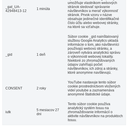
umožňuje vlastníkom webových
_gat_UA-
stránok sledovať správanie
1 minúta
42948413-12
návštevníkov a merať výkonnosť
stránok. Prvok vzoru v názve
obsahuje jedinečné identifikačné
číslo účtu alebo webovej stránky,
na ktoré sa vzťahuje.
Súbor cookie _gid nainštalovaný
službou Google Analytics ukladá
informácie o tom, ako návštevníci
používajú webovú stránku, a
zároveň vytvára analytickú správu
_gid
1 deň
o výkonnosti webovej lokality.
Niektoré zo zhromažďovaných
údajov zahŕňajú počet
návštevníkov, ich zdroj a stránky,
ktoré anonymne navštevujú.
YouTube nastavuje tento súbor
cookie prostredníctvom vložených
CONSENT
2 roky
videí youtube a zaznamenáva
anonymné štatistické údaje.
Tento súbor cookie používa
analytický systém Issuu na
5 mesiacov 27
iutk
zhromažďovanie informácií o
dni
aktivite návštevníkov na produktoch
Issuu.