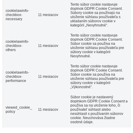
Tento súbor cookie nastavuje
doplnok GDPR Cookie Consent.
cookielawinfo-
Súbory cookie sa používajú na
checkbox-
11 mesiacov
uloženie súhlasu používateľa s
necessary
ukladaním súborov cookie v
kategórii „Nevyhnutné“.
Tento súbor cookie nastavuje
doplnok GDPR Cookie Consent.
cookielawinfo-
Súbor cookie sa používa na
checkbox-
11 mesiacov
uloženie súhlasu používateľa pre
others
súbory cookie v kategórii
Nevyhnutné.
Tento súbor cookie nastavuje
doplnok GDPR Cookie Consent.
cookielawinfo-
Súbor cookie sa používa na
checkbox-
11 mesiacov
uloženie súhlasu používateľa pre
performance
súbory cookie v kategórii
„Výkonostné“.
Súbor cookie je nastavený
doplnkom GDPR Cookie Consent a
používa sa na uloženie toho, či
viewed_cookie_
11 mesiacov
používateľ súhlasil alebo
policy
nesúhlasil s používaním súborov
cookie. Neuchováva žiadne
osobné údaje.