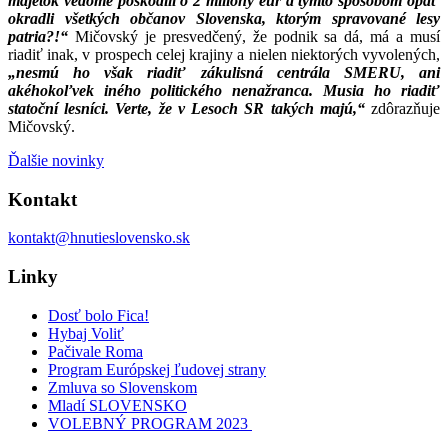
majetok vedome poškodili o 2 milióny eur a týmto spôsobom opäť
okradli všetkých občanov Slovenska, ktorým spravované lesy
patria?!“
Mičovský je presvedčený, že podnik sa dá, má a musí
riadiť inak, v prospech celej krajiny a nielen niektorých vyvolených,
„nesmú ho však riadiť zákulisná centrála SMERU, ani
akéhokoľvek iného politického nenažranca. Musia ho riadiť
statoční lesníci. Verte, že v Lesoch SR takých majú,“
zdôrazňuje
Mičovský.
Ďalšie novinky
Kontakt
kontakt@hnutieslovensko.sk
Linky
Dosť bolo Fica!
Hybaj Voliť
Pačivale Roma
Program Európskej ľudovej strany
Zmluva so Slovenskom
Mladí SLOVENSKO
VOLEBNÝ PROGRAM 2023