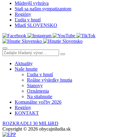
Múdrejší vyhráva
Staň sa našim sympatizantom
Regióny
Ľudia v hnutí
Mladí SLOVENSKO
Aktuality
Naše hnutie
Ľudia v hnutí
Reálne výsledky hnutia
Stanovy
Oznámenia
Na stiahnutie
Komunálne voľby 2026
Regióny
KONTAKT
ROZKRADLI 30 MILIáRD
Copyright © 2026 obycajniludia.sk