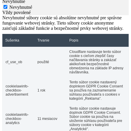
Nevyhnutné
Nevyhnutné
Vždy povolené
Nevyhnutné súbory cookie sú absolútne nevyhnutné pre správne
fungovanie webovej stránky. Tieto súbory cookie anonymne
zaisťujú základné funkcie a bezpečnostné prvky webovej stránky.
Sušenka
Trvanie
Popis
Cloudflare nastavuje tento súbor
cookie s cieľom zlepšiť časy
načítavania stránky a zakázať
cf_use_ob
použité
akékoľvek bezpečnostné
obmedzenia na základe IP adresy
návštevníka.
Tento súbor cookie nastavený
cookielawinfo-
doplnkom GDPR Cookie Consent
checkbox-
1 rok
sa používa na zaznamenanie
advertisement
súhlasu používateľa s cookies v
kategórii „Reklama“.
Tento súbor cookie nastavuje
doplnok GDPR Cookie Consent.
cookielawinfo-
Súbor cookie sa používa na
checkbox-
11 mesiacov
uloženie súhlasu používateľa pre
analytics
súbory cookie v kategórii
„Analytické“.