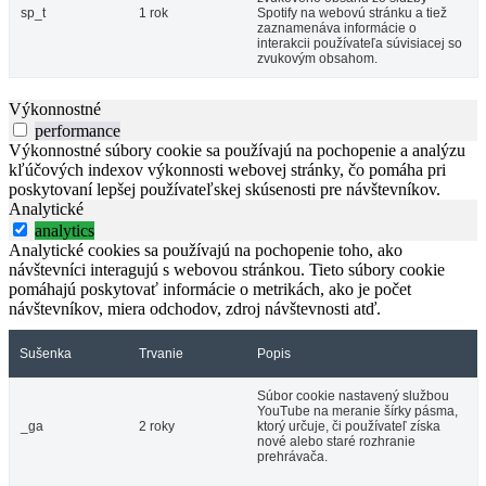
sp_t
1 rok
Spotify na webovú stránku a tiež
zaznamenáva informácie o
interakcii používateľa súvisiacej so
zvukovým obsahom.
Výkonnostné
performance
Výkonnostné súbory cookie sa používajú na pochopenie a analýzu
kľúčových indexov výkonnosti webovej stránky, čo pomáha pri
poskytovaní lepšej používateľskej skúsenosti pre návštevníkov.
Analytické
analytics
Analytické cookies sa používajú na pochopenie toho, ako
návštevníci interagujú s webovou stránkou. Tieto súbory cookie
pomáhajú poskytovať informácie o metrikách, ako je počet
návštevníkov, miera odchodov, zdroj návštevnosti atď.
Sušenka
Trvanie
Popis
Súbor cookie nastavený službou
YouTube na meranie šírky pásma,
_ga
2 roky
ktorý určuje, či používateľ získa
nové alebo staré rozhranie
prehrávača.