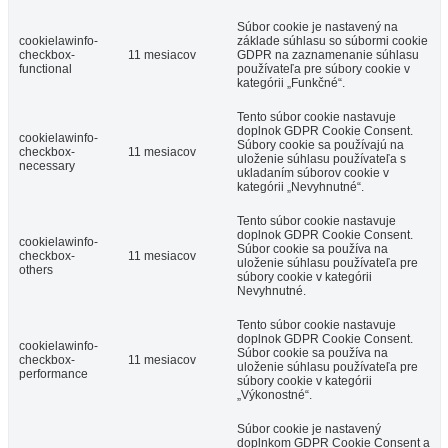
Súbor cookie je nastavený na
cookielawinfo-
základe súhlasu so súbormi cookie
checkbox-
11 mesiacov
GDPR na zaznamenanie súhlasu
functional
používateľa pre súbory cookie v
kategórii „Funkčné“.
Tento súbor cookie nastavuje
doplnok GDPR Cookie Consent.
cookielawinfo-
Súbory cookie sa používajú na
checkbox-
11 mesiacov
uloženie súhlasu používateľa s
necessary
ukladaním súborov cookie v
kategórii „Nevyhnutné“.
Tento súbor cookie nastavuje
doplnok GDPR Cookie Consent.
cookielawinfo-
Súbor cookie sa používa na
checkbox-
11 mesiacov
uloženie súhlasu používateľa pre
others
súbory cookie v kategórii
Nevyhnutné.
Tento súbor cookie nastavuje
doplnok GDPR Cookie Consent.
cookielawinfo-
Súbor cookie sa používa na
checkbox-
11 mesiacov
uloženie súhlasu používateľa pre
performance
súbory cookie v kategórii
„Výkonostné“.
Súbor cookie je nastavený
doplnkom GDPR Cookie Consent a