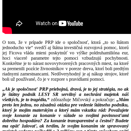
O tom, že v prípade PRP ide o spoločnosť, ktorá „to so štátom
jednoducho vie“ svedčí aj štátna investičná rozvojová pomoc, ktorú
jej Ficova vláda mieni poskytnúť vo výške poldruhamilióna eur,
hoci viaceré parametre tejto pomoci vzbudzujú pochybnosti.
Konkrétne je to nárast novovytvorených pracovných miest, na ktoré
sa premenili pozície živnostníkov v poreze dreva, ktorí boli predtým
riadnymi zamestnancami. Nedôveryhodný je aj nákup strojov, ktoré
boli už používané, čo je v rozpore s pravidlami pomoci.
„Ak je spoločnosť PRP priebojn
á, dravá, je to jej stratégia, no ak
je štátny podnik LESY SR servilný a nechráni majetok náš
všetkých, je to tragédia,“
zdôrazňuje Mičovský a pokračuje:
„Mám
preto len jednu, no zásadnú otázku pre vedenie štátneho podniku,
ktorý je mojim materským a ktorý mám vskutku rád: Považujete
svoje konanie za konanie v súlade so svojimi povinnosťami
dobrého hospodára? Za konanie transparentné a čestné? Budete
ma opäť žalovať, ak tvrdím, že svojim konaním ste spravovaný