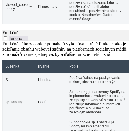
používa sa na uloženie toho, či
viewed_cookie_
11 mesiacov
používateľ súhlasil alebo
policy
nesúhlasil s používaním súborov
cookie. Neuchováva žiadne
osobné údaje.
Funkčné
functional
Funkčné súbory cookie pomáhajú vykonávať určité funkcie, ako je
zdieľanie obsahu webovej stránky na platformách sociálnych médií,
zhromažďovanie spätnej väzby a ďalšie funkcie tretích strán.
Sušenka
Trvanie
Popis
Používa Yahoo na poskytovanie
S
1 hodina
reklám, obsahu alebo analýz.
Sp_landing je nastavený Spotify na
implementáciu zvukového obsahu
zo Spotify na webovú stránku a tiež
sp_landing
1 deň
registruje informácie o interakcii
používateľa súvisiacej so
zvukovým obsahom.
Súbor cookie sp_t nastavuje
Spotify na implementáciu
zvukového obsahu zo služby