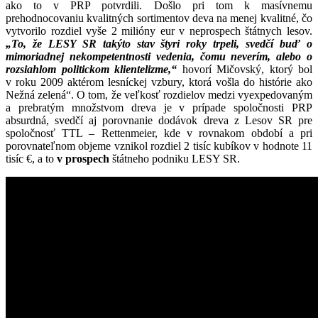
ako to v PRP potvrdili. Došlo pri tom k masívnemu
prehodnocovaniu kvalitných sortimentov deva na menej kvalitné, čo
vytvorilo rozdiel vyše 2 milióny eur v neprospech štátnych lesov.
„To, že LESY SR takýto stav štyri roky trpeli, svedčí buď o
mimoriadnej nekompetentnosti vedenia, čomu neverím, alebo o
rozsiahlom politickom klientelizme,“
hovorí Mičovský, ktorý bol
v roku 2009 aktérom lesníckej vzbury, ktorá vošla do histórie ako
Nežná zelená“. O tom, že veľkosť rozdielov medzi vyexpedovaným
a prebratým množstvom dreva je v prípade spoločnosti PRP
absurdná, svedčí aj porovnanie dodávok dreva z Lesov SR pre
spoločnosť TTL – Rettenmeier, kde v rovnakom období a pri
porovnateľnom objeme vznikol rozdiel 2 tisíc kubíkov v hodnote 11
tisíc €, a to
v prospech
štátneho podniku LESY SR.