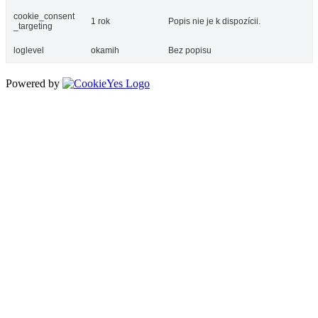
cookie_consent
1 rok
Popis nie je k dispozícii.
_targeting
loglevel
okamih
Bez popisu
Powered by