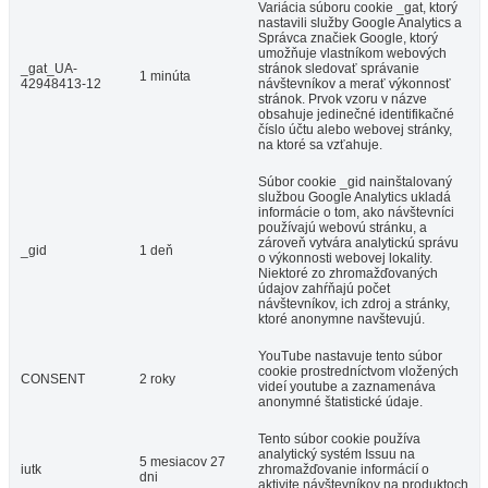
Variácia súboru cookie _gat, ktorý
nastavili služby Google Analytics a
Správca značiek Google, ktorý
umožňuje vlastníkom webových
_gat_UA-
stránok sledovať správanie
1 minúta
42948413-12
návštevníkov a merať výkonnosť
stránok. Prvok vzoru v názve
obsahuje jedinečné identifikačné
číslo účtu alebo webovej stránky,
na ktoré sa vzťahuje.
Súbor cookie _gid nainštalovaný
službou Google Analytics ukladá
informácie o tom, ako návštevníci
používajú webovú stránku, a
zároveň vytvára analytickú správu
_gid
1 deň
o výkonnosti webovej lokality.
Niektoré zo zhromažďovaných
údajov zahŕňajú počet
návštevníkov, ich zdroj a stránky,
ktoré anonymne navštevujú.
YouTube nastavuje tento súbor
cookie prostredníctvom vložených
CONSENT
2 roky
videí youtube a zaznamenáva
anonymné štatistické údaje.
Tento súbor cookie používa
analytický systém Issuu na
5 mesiacov 27
iutk
zhromažďovanie informácií o
dni
aktivite návštevníkov na produktoch