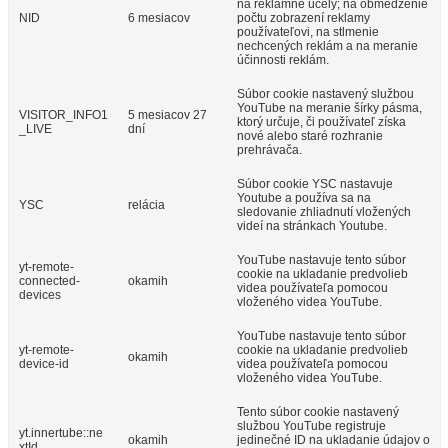
na reklamné účely; na obmedzenie
NID
6 mesiacov
počtu zobrazení reklamy
používateľovi, na stlmenie
nechcených reklám a na meranie
účinnosti reklám.
Súbor cookie nastavený službou
YouTube na meranie šírky pásma,
VISITOR_INFO1
5 mesiacov 27
ktorý určuje, či používateľ získa
_LIVE
dní
nové alebo staré rozhranie
prehrávača.
Súbor cookie YSC nastavuje
Youtube a používa sa na
YSC
relácia
sledovanie zhliadnutí vložených
videí na stránkach Youtube.
YouTube nastavuje tento súbor
yt-remote-
cookie na ukladanie predvolieb
connected-
okamih
videa používateľa pomocou
devices
vloženého videa YouTube.
YouTube nastavuje tento súbor
yt-remote-
cookie na ukladanie predvolieb
okamih
device-id
videa používateľa pomocou
vloženého videa YouTube.
Tento súbor cookie nastavený
službou YouTube registruje
yt.innertube::ne
okamih
jedinečné ID na ukladanie údajov o
xtId