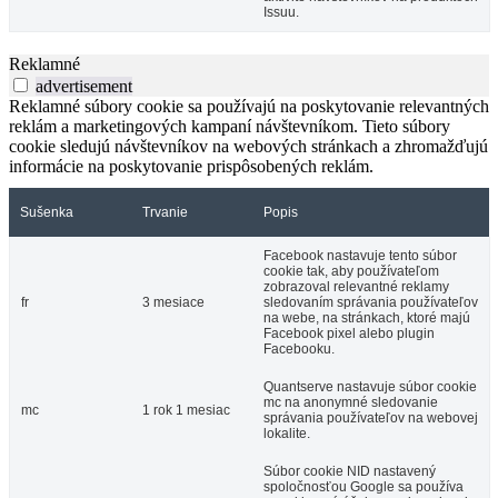
Issuu.
Reklamné
advertisement
Reklamné súbory cookie sa používajú na poskytovanie relevantných
reklám a marketingových kampaní návštevníkom. Tieto súbory
cookie sledujú návštevníkov na webových stránkach a zhromažďujú
informácie na poskytovanie prispôsobených reklám.
Sušenka
Trvanie
Popis
Facebook nastavuje tento súbor
cookie tak, aby používateľom
zobrazoval relevantné reklamy
fr
3 mesiace
sledovaním správania používateľov
na webe, na stránkach, ktoré majú
Facebook pixel alebo plugin
Facebooku.
Quantserve nastavuje súbor cookie
mc na anonymné sledovanie
mc
1 rok 1 mesiac
správania používateľov na webovej
lokalite.
Súbor cookie NID nastavený
spoločnosťou Google sa používa