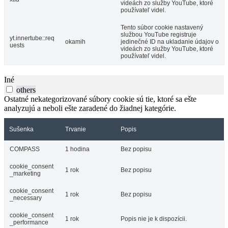
videách zo služby YouTube, ktoré
používateľ videl.
Tento súbor cookie nastavený
službou YouTube registruje
yt.innertube::req
okamih
jedinečné ID na ukladanie údajov o
uests
videách zo služby YouTube, ktoré
používateľ videl.
Iné
others
Ostatné nekategorizované súbory cookie sú tie, ktoré sa ešte
analyzujú a neboli ešte zaradené do žiadnej kategórie.
Sušenka
Trvanie
Popis
COMPASS
1 hodina
Bez popisu
cookie_consent
1 rok
Bez popisu
_marketing
cookie_consent
1 rok
Bez popisu
_necessary
cookie_consent
1 rok
Popis nie je k dispozícii.
_performance