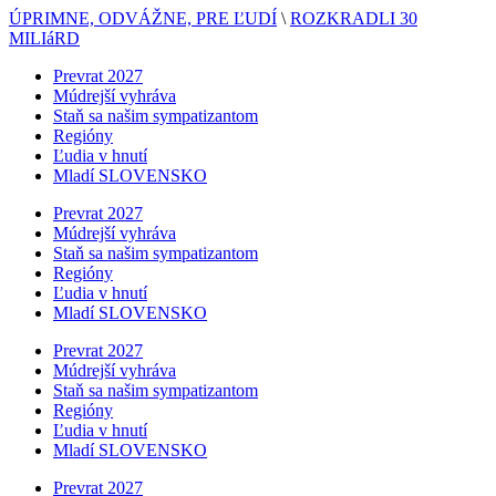
ÚPRIMNE, ODVÁŽNE, PRE ĽUDÍ
\
ROZKRADLI 30
MILIáRD
Prevrat 2027
Múdrejší vyhráva
Staň sa našim sympatizantom
Regióny
Ľudia v hnutí
Mladí SLOVENSKO
Prevrat 2027
Múdrejší vyhráva
Staň sa našim sympatizantom
Regióny
Ľudia v hnutí
Mladí SLOVENSKO
Prevrat 2027
Múdrejší vyhráva
Staň sa našim sympatizantom
Regióny
Ľudia v hnutí
Mladí SLOVENSKO
Prevrat 2027