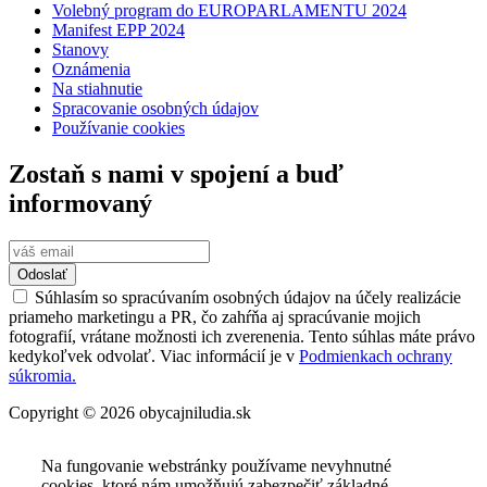
Volebný program do EUROPARLAMENTU 2024
Manifest EPP 2024
Stanovy
Oznámenia
Na stiahnutie
Spracovanie osobných údajov
Používanie cookies
Zostaň s nami v spojení a buď
informovaný
Odoslať
Súhlasím so spracúvaním osobných údajov na účely realizácie
priameho marketingu a PR, čo zahŕňa aj spracúvanie mojich
fotografií, vrátane možnosti ich zverenenia. Tento súhlas máte právo
kedykoľvek odvolať. Viac informácií je v
Podmienkach ochrany
súkromia.
Copyright © 2026 obycajniludia.sk
Na fungovanie webstránky používame nevyhnutné
cookies, ktoré nám umožňujú zabezpečiť základné