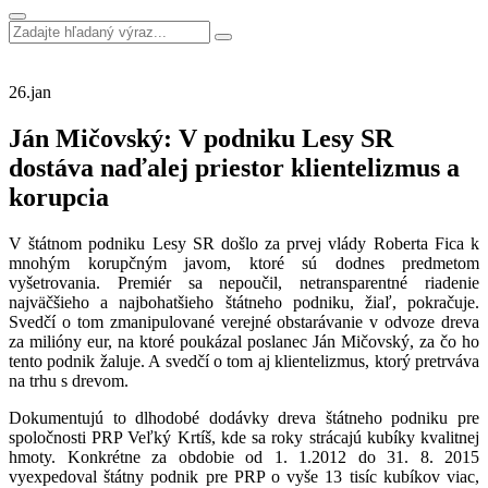
26.
jan
Ján Mičovský: V podniku Lesy SR
dostáva naďalej priestor klientelizmus a
korupcia
V štátnom podniku Lesy SR došlo za prvej vlády Roberta Fica k
mnohým korupčným javom, ktoré sú dodnes predmetom
vyšetrovania. Premiér sa nepoučil, netransparentné riadenie
najväčšieho a najbohatšieho štátneho podniku, žiaľ, pokračuje.
Svedčí o tom zmanipulované verejné obstarávanie v odvoze dreva
za milióny eur, na ktoré poukázal poslanec Ján Mičovský, za čo ho
tento podnik žaluje. A svedčí o tom aj klientelizmus, ktorý pretrváva
na trhu s drevom.
Dokumentujú to dlhodobé dodávky dreva štátneho podniku pre
spoločnosti PRP Veľký Krtíš, kde sa roky strácajú kubíky kvalitnej
hmoty. Konkrétne za obdobie od 1. 1.2012 do 31. 8. 2015
vyexpedoval štátny podnik pre PRP o vyše 13 tisíc kubíkov viac,