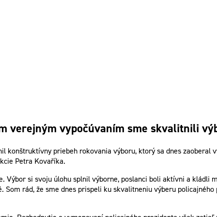
ým verejným vypočúvaním sme skvalitnili vý
l konštruktívny priebeh rokovania výboru, ktorý sa dnes zaoberal 
kcie Petra Kovaříka.
Výbor si svoju úlohu splnil výborne, poslanci boli aktívni a kládli
 Som rád, že sme dnes prispeli ku skvalitneniu výberu policajného 