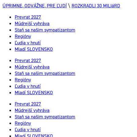
ÚPRIMNE, ODVÁŽNE, PRE ĽUDÍ
\
ROZKRADLI 30 MILIáRD
Prevrat 2027
Múdrejší vyhráva
Staň sa našim sympatizantom
Regióny
Ľudia v hnutí
Mladí SLOVENSKO
Prevrat 2027
Múdrejší vyhráva
Staň sa našim sympatizantom
Regióny
Ľudia v hnutí
Mladí SLOVENSKO
Prevrat 2027
Múdrejší vyhráva
Staň sa našim sympatizantom
Regióny
Ľudia v hnutí
Mladí SLOVENSKO