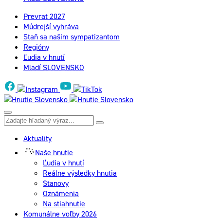
Prevrat 2027
Múdrejší vyhráva
Staň sa našim sympatizantom
Regióny
Ľudia v hnutí
Mladí SLOVENSKO
Aktuality
Naše hnutie
Ľudia v hnutí
Reálne výsledky hnutia
Stanovy
Oznámenia
Na stiahnutie
Komunálne voľby 2026