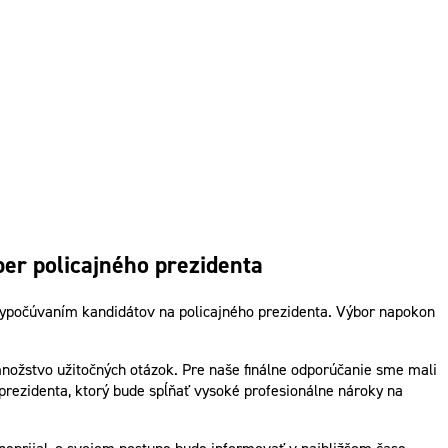
ber policajného prezidenta
vypočúvaním kandidátov na policajného prezidenta. Výbor napokon
 množstvo užitočných otázok. Pre naše finálne odporúčanie sme mali
prezidenta, ktorý bude spĺňať vysoké profesionálne nároky na