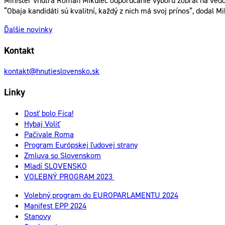
Minister vnútra Roman Mikulec odporúčanie výboru zobral na vedom
“Obaja kandidáti sú kvalitní, každý z nich má svoj prínos”, dodal 
Ďalšie novinky
Kontakt
kontakt@hnutieslovensko.sk
Linky
Dosť bolo Fica!
Hybaj Voliť
Pačivale Roma
Program Európskej ľudovej strany
Zmluva so Slovenskom
Mladí SLOVENSKO
VOLEBNÝ PROGRAM 2023
Volebný program do EUROPARLAMENTU 2024
Manifest EPP 2024
Stanovy