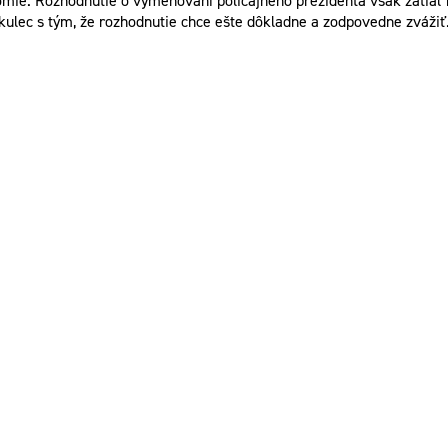
ie. Rozhodnutie o vymenovaní policajného prezidenta však zatiaľ n
Mikulec s tým, že rozhodnutie chce ešte dôkladne a zodpovedne zvážiť