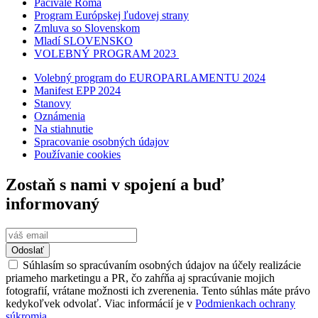
Pačivale Roma
Program Európskej ľudovej strany
Zmluva so Slovenskom
Mladí SLOVENSKO
VOLEBNÝ PROGRAM 2023
Volebný program do EUROPARLAMENTU 2024
Manifest EPP 2024
Stanovy
Oznámenia
Na stiahnutie
Spracovanie osobných údajov
Používanie cookies
Zostaň s nami v spojení a buď
informovaný
Odoslať
Súhlasím so spracúvaním osobných údajov na účely realizácie
priameho marketingu a PR, čo zahŕňa aj spracúvanie mojich
fotografií, vrátane možnosti ich zverenenia. Tento súhlas máte právo
kedykoľvek odvolať. Viac informácií je v
Podmienkach ochrany
súkromia.