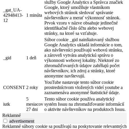
služby Google Analytics a Správca značiek
Google, ktorý umožňuje vlastníkom
_gat_UA-
webových stránok sledovať správanie
42948413-
1 minúta
návštevníkov a merať výkonnosť stránok.
12
Prvok vzoru v názve obsahuje jedinečné
identifikačné číslo účtu alebo webovej
stránky, na ktoré sa vzťahuje.
Súbor cookie _gid nainštalovaný službou
Google Analytics ukladá informácie o tom,
ako návštevníci používajú webovú stránku,
a zároveň vytvára analytickú správu o
_gid
1 deň
výkonnosti webovej lokality. Niektoré zo
zhromažďovaných údajov zahŕňajú počet
návštevníkov, ich zdroj a stránky, ktoré
anonymne navštevujú.
YouTube nastavuje tento súbor cookie
CONSENT
2 roky
prostredníctvom vložených videí youtube a
zaznamenáva anonymné štatistické údaje.
5
Tento súbor cookie používa analytický
iutk
mesiacov
systém Issuu na zhromažďovanie informácií
27 dni
o aktivite návštevníkov na produktoch Issuu.
Reklamné
advertisement
Reklamné súbory cookie sa používajú na poskytovanie relevantných