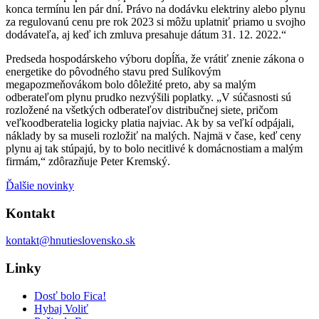
konca termínu len pár dní. Právo na dodávku elektriny alebo plynu
za regulovanú cenu pre rok 2023 si môžu uplatniť priamo u svojho
dodávateľa, aj keď ich zmluva presahuje dátum 31. 12. 2022.“
Predseda hospodárskeho výboru dopĺňa, že vrátiť znenie zákona o
energetike do pôvodného stavu pred Sulíkovým
megapozmeňovákom bolo dôležité preto, aby sa malým
odberateľom plynu prudko nezvýšili poplatky. „V súčasnosti sú
rozložené na všetkých odberateľov distribučnej siete, pričom
veľkoodberatelia logicky platia najviac. Ak by sa veľkí odpájali,
náklady by sa museli rozložiť na malých. Najmä v čase, keď ceny
plynu aj tak stúpajú, by to bolo necitlivé k domácnostiam a malým
firmám,“ zdôrazňuje Peter Kremský.
Ďalšie novinky
Kontakt
kontakt@hnutieslovensko.sk
Linky
Dosť bolo Fica!
Hybaj Voliť