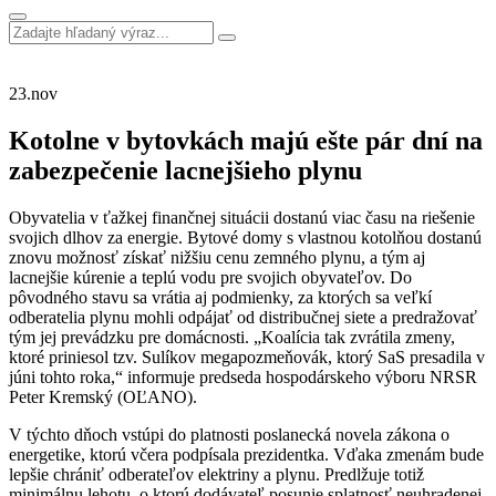
23.
nov
Kotolne v bytovkách majú ešte pár dní na
zabezpečenie lacnejšieho plynu
Obyvatelia v ťažkej finančnej situácii dostanú viac času na riešenie
svojich dlhov za energie. Bytové domy s vlastnou kotolňou dostanú
znovu možnosť získať nižšiu cenu zemného plynu, a tým aj
lacnejšie kúrenie a teplú vodu pre svojich obyvateľov. Do
pôvodného stavu sa vrátia aj podmienky, za ktorých sa veľkí
odberatelia plynu mohli odpájať od distribučnej siete a predražovať
tým jej prevádzku pre domácnosti. „Koalícia tak zvrátila zmeny,
ktoré priniesol tzv. Sulíkov megapozmeňovák, ktorý SaS presadila v
júni tohto roka,“ informuje predseda hospodárskeho výboru NRSR
Peter Kremský (OĽANO).
V týchto dňoch vstúpi do platnosti poslanecká novela zákona o
energetike, ktorú včera podpísala prezidentka. Vďaka zmenám bude
lepšie chrániť odberateľov elektriny a plynu. Predlžuje totiž
minimálnu lehotu, o ktorú dodávateľ posunie splatnosť neuhradenej