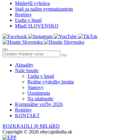
Múdrejší vyhráva
Staň sa našim sympatizantom
Regióny
Ľudia v hnutí
Mladí SLOVENSKO
Aktuality
Naše hnutie
Ľudia v hnutí
Reálne výsledky hnutia
Stanovy
Oznámenia
Na stiahnutie
Komunálne voľby 2026
Regióny
KONTAKT
ROZKRADLI 30 MILIáRD
Copyright © 2026 obycajniludia.sk