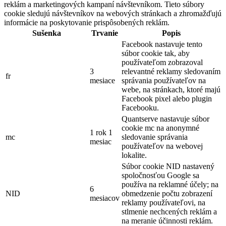
reklám a marketingových kampaní návštevníkom. Tieto súbory
cookie sledujú návštevníkov na webových stránkach a zhromažďujú
informácie na poskytovanie prispôsobených reklám.
Sušenka
Trvanie
Popis
Facebook nastavuje tento
súbor cookie tak, aby
používateľom zobrazoval
3
relevantné reklamy sledovaním
fr
mesiace
správania používateľov na
webe, na stránkach, ktoré majú
Facebook pixel alebo plugin
Facebooku.
Quantserve nastavuje súbor
cookie mc na anonymné
1 rok 1
mc
sledovanie správania
mesiac
používateľov na webovej
lokalite.
Súbor cookie NID nastavený
spoločnosťou Google sa
používa na reklamné účely; na
6
NID
obmedzenie počtu zobrazení
mesiacov
reklamy používateľovi, na
stlmenie nechcených reklám a
na meranie účinnosti reklám.