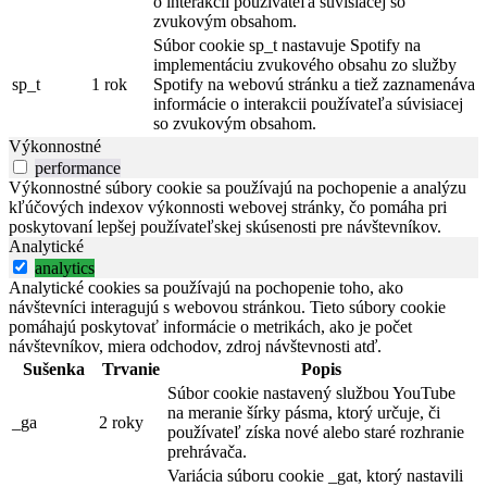
o interakcii používateľa súvisiacej so
zvukovým obsahom.
Súbor cookie sp_t nastavuje Spotify na
implementáciu zvukového obsahu zo služby
sp_t
1 rok
Spotify na webovú stránku a tiež zaznamenáva
informácie o interakcii používateľa súvisiacej
so zvukovým obsahom.
Výkonnostné
performance
Výkonnostné súbory cookie sa používajú na pochopenie a analýzu
kľúčových indexov výkonnosti webovej stránky, čo pomáha pri
poskytovaní lepšej používateľskej skúsenosti pre návštevníkov.
Analytické
analytics
Analytické cookies sa používajú na pochopenie toho, ako
návštevníci interagujú s webovou stránkou. Tieto súbory cookie
pomáhajú poskytovať informácie o metrikách, ako je počet
návštevníkov, miera odchodov, zdroj návštevnosti atď.
Sušenka
Trvanie
Popis
Súbor cookie nastavený službou YouTube
na meranie šírky pásma, ktorý určuje, či
_ga
2 roky
používateľ získa nové alebo staré rozhranie
prehrávača.
Variácia súboru cookie _gat, ktorý nastavili