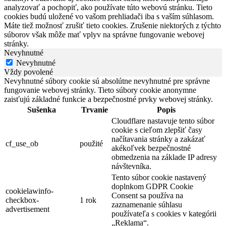
analyzovať a pochopiť, ako používate túto webovú stránku. Tieto
cookies budú uložené vo vašom prehliadači iba s vaším súhlasom.
Máte tiež možnosť zrušiť tieto cookies. Zrušenie niektorých z týchto
súborov však môže mať vplyv na správne fungovanie webovej
stránky.
Nevyhnutné
Nevyhnutné
Vždy povolené
Nevyhnutné súbory cookie sú absolútne nevyhnutné pre správne
fungovanie webovej stránky. Tieto súbory cookie anonymne
zaisťujú základné funkcie a bezpečnostné prvky webovej stránky.
Sušenka
Trvanie
Popis
Cloudflare nastavuje tento súbor
cookie s cieľom zlepšiť časy
načítavania stránky a zakázať
cf_use_ob
použité
akékoľvek bezpečnostné
obmedzenia na základe IP adresy
návštevníka.
Tento súbor cookie nastavený
doplnkom GDPR Cookie
cookielawinfo-
Consent sa používa na
checkbox-
1 rok
zaznamenanie súhlasu
advertisement
používateľa s cookies v kategórii
„Reklama“.