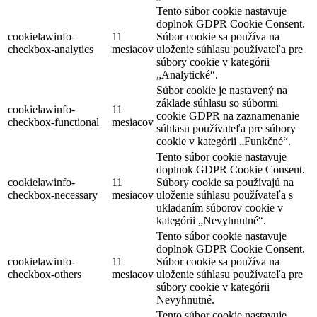
Tento súbor cookie nastavuje
doplnok GDPR Cookie Consent.
cookielawinfo-
11
Súbor cookie sa používa na
checkbox-analytics
mesiacov
uloženie súhlasu používateľa pre
súbory cookie v kategórii
„Analytické“.
Súbor cookie je nastavený na
základe súhlasu so súbormi
cookielawinfo-
11
cookie GDPR na zaznamenanie
checkbox-functional
mesiacov
súhlasu používateľa pre súbory
cookie v kategórii „Funkčné“.
Tento súbor cookie nastavuje
doplnok GDPR Cookie Consent.
cookielawinfo-
11
Súbory cookie sa používajú na
checkbox-necessary
mesiacov
uloženie súhlasu používateľa s
ukladaním súborov cookie v
kategórii „Nevyhnutné“.
Tento súbor cookie nastavuje
doplnok GDPR Cookie Consent.
cookielawinfo-
11
Súbor cookie sa používa na
checkbox-others
mesiacov
uloženie súhlasu používateľa pre
súbory cookie v kategórii
Nevyhnutné.
Tento súbor cookie nastavuje