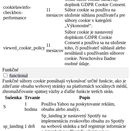
doplnok GDPR Cookie Consent.
cookielawinfo-
11
Súbor cookie sa používa na
checkbox-
mesiacov
uloženie súhlasu používateľa pre
performance
súbory cookie v kategórii
„Výkonostné“.
Súbor cookie je nastavený
doplnkom GDPR Cookie
Consent a používa sa na uloženie
11
viewed_cookie_policy
toho, či používateľ súhlasil alebo
mesiacov
nesúhlasil s používaním súborov
cookie. Neuchováva žiadne
osobné údaje.
Funkčné
functional
Funkčné súbory cookie pomáhajú vykonávať určité funkcie, ako je
zdieľanie obsahu webovej stránky na platformách sociálnych médií,
zhromažďovanie spätnej väzby a ďalšie funkcie tretích strán.
Sušenka
Trvanie
Popis
1
Používa Yahoo na poskytovanie reklám,
S
hodina
obsahu alebo analýz.
Sp_landing je nastavený Spotify na
implementáciu zvukového obsahu zo Spotify
sp_landing
1 deň
na webovú stránku a tiež registruje informácie