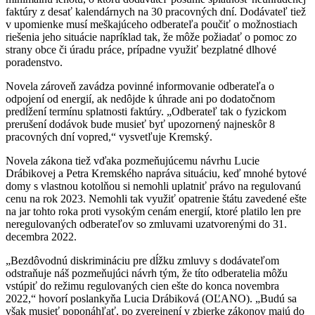
faktúry z desať kalendárnych na 30 pracovných dní. Dodávateľ tiež
v upomienke musí meškajúceho odberateľa poučiť o možnostiach
riešenia jeho situácie napríklad tak, že môže požiadať o pomoc zo
strany obce či úradu práce, prípadne využiť bezplatné dlhové
poradenstvo.
Novela zároveň zavádza povinné informovanie odberateľa o
odpojení od energií, ak nedôjde k úhrade ani po dodatočnom
predĺžení termínu splatnosti faktúry. „Odberateľ tak o fyzickom
prerušení dodávok bude musieť byť upozornený najneskôr 8
pracovných dní vopred,“ vysvetľuje Kremský.
Novela zákona tiež vďaka pozmeňujúcemu návrhu Lucie
Drábikovej a Petra Kremského napráva situáciu, keď mnohé bytové
domy s vlastnou kotolňou si nemohli uplatniť právo na regulovanú
cenu na rok 2023. Nemohli tak využiť opatrenie štátu zavedené ešte
na jar tohto roka proti vysokým cenám energií, ktoré platilo len pre
neregulovaných odberateľov so zmluvami uzatvorenými do 31.
decembra 2022.
„Bezdôvodnú diskrimináciu pre dĺžku zmluvy s dodávateľom
odstraňuje náš pozmeňujúci návrh tým, že títo odberatelia môžu
vstúpiť do režimu regulovaných cien ešte do konca novembra
2022,“ hovorí poslankyňa Lucia Drábiková (OĽANO). „Budú sa
však musieť poponáhľať, po zverejnení v zbierke zákonov majú do