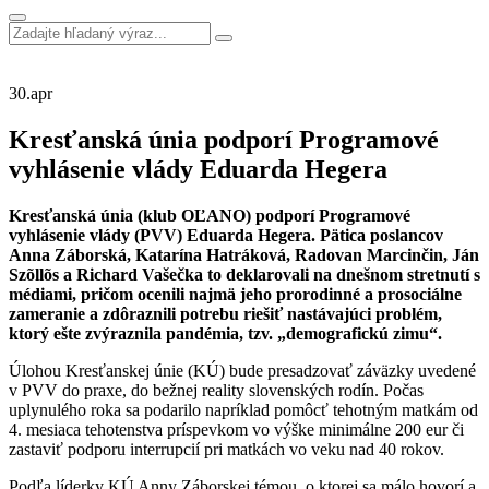
30.
apr
Kresťanská únia podporí Programové
vyhlásenie vlády Eduarda Hegera
Kresťanská únia (klub OĽANO) podporí Programové
vyhlásenie vlády (PVV) Eduarda Hegera. Pätica poslancov
Anna Záborská, Katarína Hatráková, Radovan Marcinčin, Ján
Szõllõs a Richard Vašečka to deklarovali na dnešnom stretnutí s
médiami, pričom ocenili najmä jeho prorodinné a prosociálne
zameranie a zdôraznili potrebu riešiť nastávajúci problém,
ktorý ešte zvýraznila pandémia, tzv. „demografickú zimu“.
Úlohou Kresťanskej únie (KÚ) bude presadzovať záväzky uvedené
v PVV do praxe, do bežnej reality slovenských rodín. Počas
uplynulého roka sa podarilo napríklad pomôcť tehotným matkám od
4. mesiaca tehotenstva príspevkom vo výške minimálne 200 eur či
zastaviť podporu interrupcií pri matkách vo veku nad 40 rokov.
Podľa líderky KÚ Anny Záborskej témou, o ktorej sa málo hovorí a