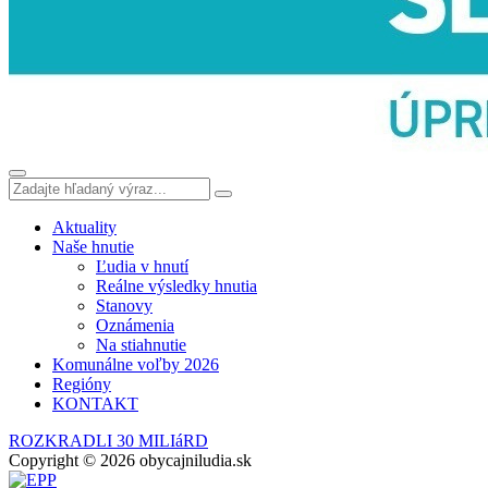
Aktuality
Naše hnutie
Ľudia v hnutí
Reálne výsledky hnutia
Stanovy
Oznámenia
Na stiahnutie
Komunálne voľby 2026
Regióny
KONTAKT
ROZKRADLI 30 MILIáRD
Copyright © 2026 obycajniludia.sk