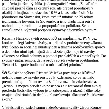
pandémia ju ešte urýchlila, je demografická zima. „Zatiaľ nám
chýbajú presné čísla za ostatný rok, ale prepad pôrodnosti v
okolitých krajinách o viac ako 10 % a katastrofická situácia
pôrodnosti na Slovensku, ktorá trvá už minimálne 25 rokov
jednoznačne hovoria, že Slovensko a jeho vláda musí prísť s
rozhodnou prorodinnou a propopulačnou politikou. Sem
zaraďujeme aj výraznú podporu výstavby nájomných bytov.“
Katarína Hatráková vidí pomoc KÚ pri napĺňaní téz PVV cez
konkrétne legislatívne návrhy, napríklad v podobe zmeny zákona
týkajúceho sa sociálnej kurately detí a tlmenia rodičovských sporov
o deti, lebo nimi trpia najmä deti. „Doterajšie moje tri návrhy
zákonov sa týkali ochrany a pomoci pre slabších a zraniteľných. Do
skupiny patria seniori, deti a osoby so zdravotným postihnutím.
Tieto tri kategórie budú mať u mňa naďalej prioritu.“
Šéf školského výboru Richard Vašečka považuje za kľúčové
uplatňovanie rovnakého prístupu k vzdelaniu, čo by sa malo
premietnuť aj do financovania škôl bez rozdielu zriaďovateľa.
„Jednou z mojich priorít ako poslanca za Kresťanskú úniu ako aj
predsedu školského výboru je to zabezpečiť a ukončiť dlhé roky
trvajúcu diskrimináciu detí, ktoré navštevujú súkromné či cirkevné
školy.“
V súvislosti so vzdelávaním a zlepšovaním kvality života Rómov