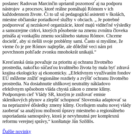
poslanec Radovan Marcinčin upriamil pozornosť aj na podporu
nástrojov a procesov, ktoré reálne pomáhajú Rómom v ich
každodennom živote. Či to už sú pedagogickí asistenti v školách,
miestne občianske poriadkové služby v obciach. „ Je potrebné
podporovať aj neziskové organizácie, ktoré majú viditeľné výsledky
a samozrejme cirkvi, ktorých pôsobenie na zmenu zvnútra človeka
prináša aj vonkajšiu zmenu sociálneho statusu Rómov. Chceme
docieliť, aby si riešili svoje problémy sami. Často si myslíme, že
vieme čo je pre Rómov najlepšie, ale dôležité veci nám pri
povrchnom pohľade zvonku mnohokrát unikajú.“
Kresťanská únia považuje za prioritu aj ochranu životného
prostredia, nakoľko súčasťou kvalitného života by mala byť zdravá
krajina ekologicky aj ekonomicky. „Efektívnym využívaním fondov
EÚ môžeme znížiť regionálne rozdiely a zvýšiť ochranu životného
prostredia. Na dosiahnutie uhlíkovej neutrality nákladovo
efektívnym spôsobom vláda chystá zákon o zmene klímy.
Podporujem cieľ Vlády SR, ktorým je znižovať emisie
skleníkových plynov a zlepšiť schopnosť Slovenska adaptovať sa
na nepriaznivé dôsledky zmeny klímy. Oceňujem snahu novej vlády
zaoberať sa analýzou možností úpravy miestneho a regionálneho
usporiadania samosprávy, ktorá je nevyhnutná pre komplexnú
reformu verejnej správy,“ konštatuje Ján Szõllõs.
Ďalšie novinky