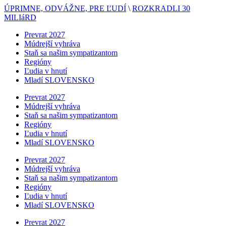
ÚPRIMNE, ODVÁŽNE, PRE ĽUDÍ
\
ROZKRADLI 30
MILIáRD
Prevrat 2027
Múdrejší vyhráva
Staň sa našim sympatizantom
Regióny
Ľudia v hnutí
Mladí SLOVENSKO
Prevrat 2027
Múdrejší vyhráva
Staň sa našim sympatizantom
Regióny
Ľudia v hnutí
Mladí SLOVENSKO
Prevrat 2027
Múdrejší vyhráva
Staň sa našim sympatizantom
Regióny
Ľudia v hnutí
Mladí SLOVENSKO
Prevrat 2027