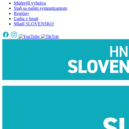
Múdrejší vyhráva
Staň sa našim sympatizantom
Regióny
Ľudia v hnutí
Mladí SLOVENSKO