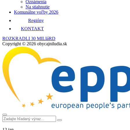
Oznámenia
Na stiahnutie
Komunálne voľby 2026
Regióny
KONTAKT
ROZKRADLI 30 MILIáRD
Copyright © 2026 obycajniludia.sk
12.
jan