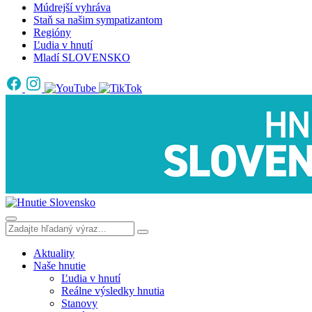
Múdrejší vyhráva
Staň sa našim sympatizantom
Regióny
Ľudia v hnutí
Mladí SLOVENSKO
Aktuality
Naše hnutie
Ľudia v hnutí
Reálne výsledky hnutia
Stanovy