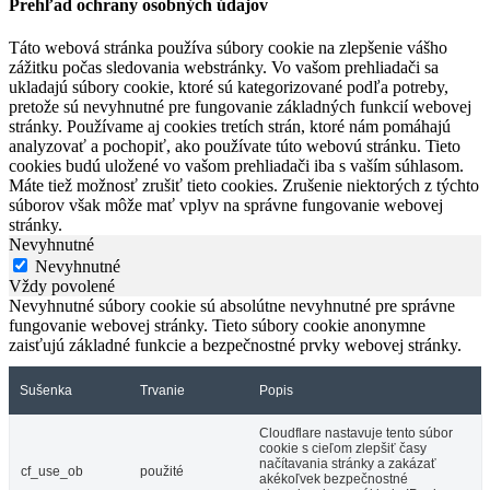
Prehľad ochrany osobných údajov
Táto webová stránka používa súbory cookie na zlepšenie vášho
zážitku počas sledovania webstránky. Vo vašom prehliadači sa
ukladajú súbory cookie, ktoré sú kategorizované podľa potreby,
pretože sú nevyhnutné pre fungovanie základných funkcií webovej
stránky. Používame aj cookies tretích strán, ktoré nám pomáhajú
analyzovať a pochopiť, ako používate túto webovú stránku. Tieto
cookies budú uložené vo vašom prehliadači iba s vaším súhlasom.
Máte tiež možnosť zrušiť tieto cookies. Zrušenie niektorých z týchto
súborov však môže mať vplyv na správne fungovanie webovej
stránky.
Nevyhnutné
Nevyhnutné
Vždy povolené
Nevyhnutné súbory cookie sú absolútne nevyhnutné pre správne
fungovanie webovej stránky. Tieto súbory cookie anonymne
zaisťujú základné funkcie a bezpečnostné prvky webovej stránky.
Sušenka
Trvanie
Popis
Cloudflare nastavuje tento súbor
cookie s cieľom zlepšiť časy
načítavania stránky a zakázať
cf_use_ob
použité
akékoľvek bezpečnostné