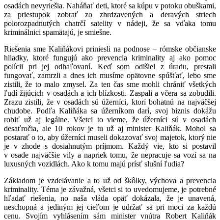
osadách nevyriešia. Naháňať deti, ktoré sa kúpu v potoku obuškami,
za priestupok zobrať zo zhrdzavených a deravých striech
polorozpadnutých chatrčí satelity v nádeji, že sa vďaka tomu
kriminálnici spamätajú, je smiešne.
Riešenia sme Kaliňákovi priniesli na podnose – rómske občianske
hliadky, ktoré fungujú ako prevencia kriminality aj ako pomoc
polícii pri jej odhaľovaní. Keď som odišiel z úradu, prestali
fungovať, zamrzli a dnes ich musíme opätovne spúšťať, lebo sme
zistili, že to malo zmysel. Za ten čas sme mohli chrániť všetkých
ľudí žijúcich v osadách a ich blízkosti. Zaspali a včera sa zobudili.
Zrazu zistili, že v osadách sú úžerníci, ktorí bohatnú na najväčšej
chudobe. Podľa Kaliňáka sa úžerníkom darí, svoj biznis dokážu
robiť už aj legálne. Všetci to vieme, že úžerníci sú v osadách
desaťročia, ale 10 rokov je tu už aj minister Kaliňák. Mohol sa
postarať o to, aby úžerníci museli dokazovať svoj majetok, ktorý nie
je v zhode s dosiahnutým príjmom. Každý vie, kto si postavil
v osade najväčšie vily a napriek tomu, že nepracuje sa vozí sa na
luxusných vozidlách. Ako k tomu majú prísť slušní ľudia?
Základom je vzdelávanie a to už od škôlky, výchova a prevencia
kriminality. Téma je závažná, všetci si to uvedomujeme, je potrebné
hľadať riešenia, no naša vláda opäť dokázala, že je unavená,
neschopná a jediným jej cieľom je udržať sa pri moci za každú
cenu. Svojím vyhlásením sám minister vnútra Robert Kaliňák