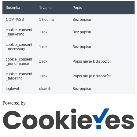
Sušenka
Trvanie
Popis
COMPASS
1 hodina
Bez popisu
cookie_consent
1 rok
Bez popisu
_marketing
cookie_consent
1 rok
Bez popisu
_necessary
cookie_consent
1 rok
Popis nie je k dispozícii.
_performance
cookie_consent
1 rok
Popis nie je k dispozícii.
_targeting
loglevel
okamih
Bez popisu
Powered by