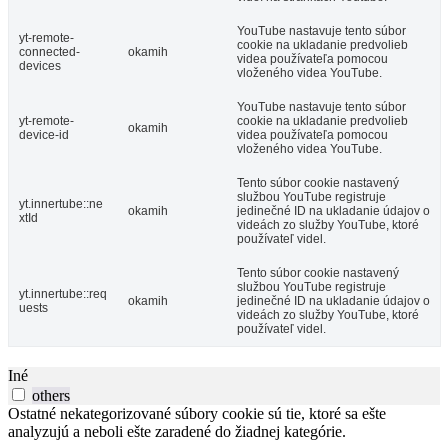
YouTube nastavuje tento súbor
yt-remote-
cookie na ukladanie predvolieb
connected-
okamih
videa používateľa pomocou
devices
vloženého videa YouTube.
YouTube nastavuje tento súbor
yt-remote-
cookie na ukladanie predvolieb
okamih
device-id
videa používateľa pomocou
vloženého videa YouTube.
Tento súbor cookie nastavený
službou YouTube registruje
yt.innertube::ne
okamih
jedinečné ID na ukladanie údajov o
xtId
videách zo služby YouTube, ktoré
používateľ videl.
Tento súbor cookie nastavený
službou YouTube registruje
yt.innertube::req
okamih
jedinečné ID na ukladanie údajov o
uests
videách zo služby YouTube, ktoré
používateľ videl.
Iné
others
Ostatné nekategorizované súbory cookie sú tie, ktoré sa ešte
analyzujú a neboli ešte zaradené do žiadnej kategórie.