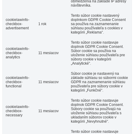
obmedzenia na základe IP adresy
návštevníka.
Tento súbor cookie nastavený
cookielawinfo-
doplnkom GDPR Cookie Consent
checkbox-
1 rok
sa používa na zaznamenanie
advertisement
súhlasu používateľa s cookies v
kategórii „Reklama“.
Tento súbor cookie nastavuje
doplnok GDPR Cookie Consent.
cookielawinfo-
Súbor cookie sa používa na
checkbox-
11 mesiacov
uloženie súhlasu používateľa pre
analytics
súbory cookie v kategórii
„Analytické“.
Súbor cookie je nastavený na
cookielawinfo-
základe súhlasu so súbormi cookie
checkbox-
11 mesiacov
GDPR na zaznamenanie súhlasu
functional
používateľa pre súbory cookie v
kategórii „Funkčné“.
Tento súbor cookie nastavuje
doplnok GDPR Cookie Consent.
cookielawinfo-
Súbory cookie sa používajú na
checkbox-
11 mesiacov
uloženie súhlasu používateľa s
necessary
ukladaním súborov cookie v
kategórii „Nevyhnutné“.
Tento súbor cookie nastavuje