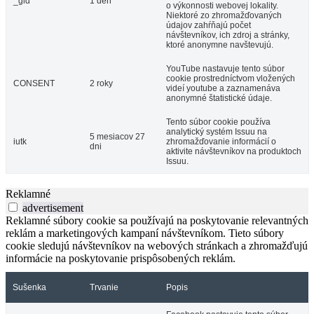
_gid
1 deň
o výkonnosti webovej lokality.
Niektoré zo zhromažďovaných
údajov zahŕňajú počet
návštevníkov, ich zdroj a stránky,
ktoré anonymne navštevujú.
YouTube nastavuje tento súbor
cookie prostredníctvom vložených
CONSENT
2 roky
videí youtube a zaznamenáva
anonymné štatistické údaje.
Tento súbor cookie používa
analytický systém Issuu na
5 mesiacov 27
iutk
zhromažďovanie informácií o
dni
aktivite návštevníkov na produktoch
Issuu.
Reklamné
advertisement
Reklamné súbory cookie sa používajú na poskytovanie relevantných
reklám a marketingových kampaní návštevníkom. Tieto súbory
cookie sledujú návštevníkov na webových stránkach a zhromažďujú
informácie na poskytovanie prispôsobených reklám.
Sušenka
Trvanie
Popis