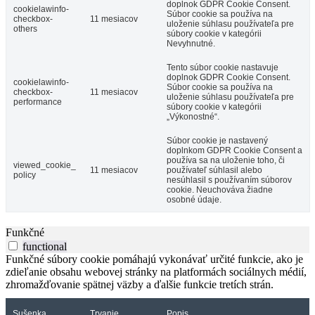
doplnok GDPR Cookie Consent.
cookielawinfo-
Súbor cookie sa používa na
checkbox-
11 mesiacov
uloženie súhlasu používateľa pre
others
súbory cookie v kategórii
Nevyhnutné.
Tento súbor cookie nastavuje
doplnok GDPR Cookie Consent.
cookielawinfo-
Súbor cookie sa používa na
checkbox-
11 mesiacov
uloženie súhlasu používateľa pre
performance
súbory cookie v kategórii
„Výkonostné“.
Súbor cookie je nastavený
doplnkom GDPR Cookie Consent a
používa sa na uloženie toho, či
viewed_cookie_
11 mesiacov
používateľ súhlasil alebo
policy
nesúhlasil s používaním súborov
cookie. Neuchováva žiadne
osobné údaje.
Funkčné
functional
Funkčné súbory cookie pomáhajú vykonávať určité funkcie, ako je
zdieľanie obsahu webovej stránky na platformách sociálnych médií,
zhromažďovanie spätnej väzby a ďalšie funkcie tretích strán.
Sušenka
Trvanie
Popis