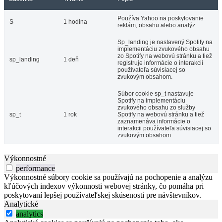
Používa Yahoo na poskytovanie
S
1 hodina
reklám, obsahu alebo analýz.
Sp_landing je nastavený Spotify na
implementáciu zvukového obsahu
zo Spotify na webovú stránku a tiež
sp_landing
1 deň
registruje informácie o interakcii
používateľa súvisiacej so
zvukovým obsahom.
Súbor cookie sp_t nastavuje
Spotify na implementáciu
zvukového obsahu zo služby
sp_t
1 rok
Spotify na webovú stránku a tiež
zaznamenáva informácie o
interakcii používateľa súvisiacej so
zvukovým obsahom.
Výkonnostné
performance
Výkonnostné súbory cookie sa používajú na pochopenie a analýzu
kľúčových indexov výkonnosti webovej stránky, čo pomáha pri
poskytovaní lepšej používateľskej skúsenosti pre návštevníkov.
Analytické
analytics