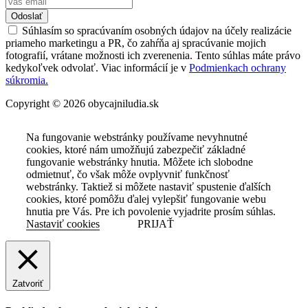
Odoslať
Súhlasím so spracúvaním osobných údajov na účely realizácie
priameho marketingu a PR, čo zahŕňa aj spracúvanie mojich
fotografií, vrátane možnosti ich zverenenia. Tento súhlas máte právo
kedykoľvek odvolať. Viac informácií je v
Podmienkach ochrany
súkromia.
Copyright © 2026 obycajniludia.sk
Na fungovanie webstránky používame nevyhnutné
cookies, ktoré nám umožňujú zabezpečiť základné
fungovanie webstránky hnutia. Môžete ich slobodne
odmietnuť, čo však môže ovplyvniť funkčnosť
webstránky. Taktiež si môžete nastaviť spustenie ďalších
cookies, ktoré pomôžu ďalej vylepšiť fungovanie webu
hnutia pre Vás. Pre ich povolenie vyjadrite prosím súhlas.
Nastaviť cookies
PRIJAŤ
Zatvoriť