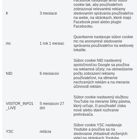
Facebook nastavuje tento súbor
cookie tak, aby používateľom
zobrazoval relevantné reklamy
fr
3 mesiace
sledovaním správania používateľov
na webe, na stránkach, ktoré majú
Facebook pixel alebo plugin
Facebooku.
Quantserve nastavuje súbor cookie
mc na anonymné sledovanie
mc
1 rok 1 mesiac
správania používateľov na webovej
lokalite.
Súbor cookie NID nastavený
spoločnosťou Google sa používa
na reklamné účely; na obmedzenie
NID
6 mesiacov
počtu zobrazení reklamy
používateľovi, na stlmenie
nechcených reklám a na meranie
účinnosti reklám.
Súbor cookie nastavený službou
YouTube na meranie šírky pásma,
VISITOR_INFO1
5 mesiacov 27
ktorý určuje, či používateľ získa
_LIVE
dní
nové alebo staré rozhranie
prehrávača.
Súbor cookie YSC nastavuje
Youtube a používa sa na
YSC
relácia
sledovanie zhliadnutí vložených
videí na stránkach Youtube.