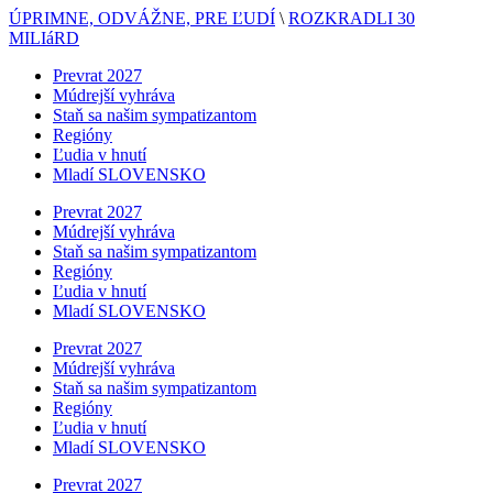
ÚPRIMNE, ODVÁŽNE, PRE ĽUDÍ
\
ROZKRADLI 30
MILIáRD
Prevrat 2027
Múdrejší vyhráva
Staň sa našim sympatizantom
Regióny
Ľudia v hnutí
Mladí SLOVENSKO
Prevrat 2027
Múdrejší vyhráva
Staň sa našim sympatizantom
Regióny
Ľudia v hnutí
Mladí SLOVENSKO
Prevrat 2027
Múdrejší vyhráva
Staň sa našim sympatizantom
Regióny
Ľudia v hnutí
Mladí SLOVENSKO
Prevrat 2027