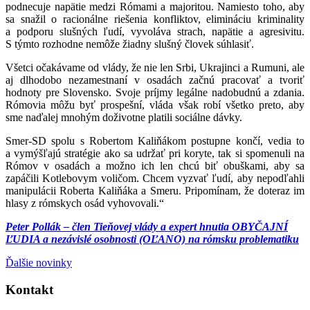
podnecuje napätie medzi Rómami a majoritou. Namiesto toho, aby
sa snažil o racionálne riešenia konfliktov, elimináciu kriminality
a podporu slušných ľudí, vyvoláva strach, napätie a agresivitu.
S týmto rozhodne nemôže žiadny slušný človek súhlasiť.
Všetci očakávame od vlády, že nie len Srbi, Ukrajinci a Rumuni, ale
aj dlhodobo nezamestnaní v osadách začnú pracovať a tvoriť
hodnoty pre Slovensko. Svoje príjmy legálne nadobudnú a zdania.
Rómovia môžu byť prospešní, vláda však robí všetko preto, aby
sme naďalej mnohým doživotne platili sociálne dávky.
Smer-SD spolu s Robertom Kaliňákom postupne končí, vedia to
a vymýšľajú stratégie ako sa udržať pri koryte, tak si spomenuli na
Rómov v osadách a možno ich len chcú biť obuškami, aby sa
zapáčili Kotlebovym voličom. Chcem vyzvať ľudí, aby nepodľahli
manipulácii Roberta Kaliňáka a Smeru. Pripomínam, že doteraz im
hlasy z rómskych osád vyhovovali.“
Peter Pollák – č
len Tieňovej vlády a expert hnutia OBYČAJNÍ
ĽUDIA a nezávislé osobnosti (OĽANO) na rómsku problematiku
Ďalšie novinky
Kontakt