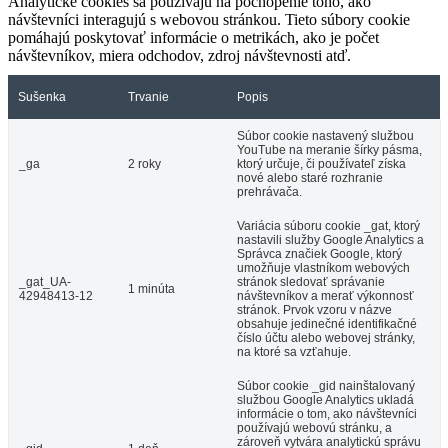
Analytické cookies sa používajú na pochopenie toho, ako
návštevníci interagujú s webovou stránkou. Tieto súbory cookie
pomáhajú poskytovať informácie o metrikách, ako je počet
návštevníkov, miera odchodov, zdroj návštevnosti atď.
Sušenka
Trvanie
Popis
Súbor cookie nastavený službou
YouTube na meranie šírky pásma,
_ga
2 roky
ktorý určuje, či používateľ získa
nové alebo staré rozhranie
prehrávača.
Variácia súboru cookie _gat, ktorý
nastavili služby Google Analytics a
Správca značiek Google, ktorý
umožňuje vlastníkom webových
_gat_UA-
stránok sledovať správanie
1 minúta
42948413-12
návštevníkov a merať výkonnosť
stránok. Prvok vzoru v názve
obsahuje jedinečné identifikačné
číslo účtu alebo webovej stránky,
na ktoré sa vzťahuje.
Súbor cookie _gid nainštalovaný
službou Google Analytics ukladá
informácie o tom, ako návštevníci
používajú webovú stránku, a
zároveň vytvára analytickú správu