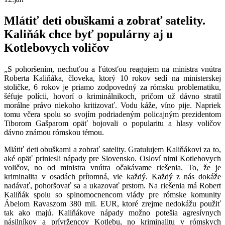
Mlátiť deti obuškami a zobrať satelity.
Kaliňák chce byť populárny aj u
Kotlebovych voličov
„S pohoršením, nechuťou a ľútosťou reagujem na ministra vnútra
Roberta Kaliňáka, človeka, ktorý 10 rokov sedí na ministerskej
stoličke, 6 rokov je priamo zodpovedný za rómsku problematiku,
šéfuje polícii, hovorí o kriminálnikoch, pričom už dávno stratil
morálne právo niekoho kritizovať. Vodu káže, víno pije. Napriek
tomu včera spolu so svojím podriadeným policajným prezidentom
Tiborom Gašparom opäť bojovali o popularitu a hlasy voličov
dávno známou rómskou témou.
Mlátiť deti obuškami a zobrať satelity. Gratulujem Kaliňákovi za to,
aké opäť priniesli nápady pre Slovensko. Osloví nimi Kotlebovych
voličov, no od ministra vnútra očakávame riešenia. To, že je
kriminalita v osadách prítomná, vie každý. Každý z nás dokáže
nadávať, pohoršovať sa a ukazovať prstom. Na riešenia má Robert
Kaliňák spolu so splnomocnencom vlády pre rómske komunity
Ábelom Ravaszom 380 mil. EUR, ktoré zrejme nedokážu použiť
tak ako majú. Kaliňákove nápady možno potešia agresívnych
násilníkov a prívržencov Kotlebu, no kriminalitu v rómskych