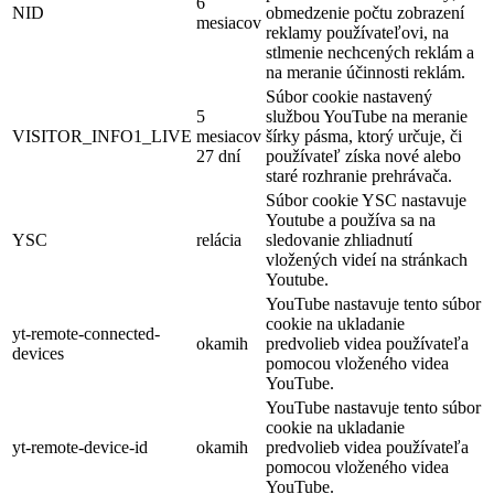
6
NID
obmedzenie počtu zobrazení
mesiacov
reklamy používateľovi, na
stlmenie nechcených reklám a
na meranie účinnosti reklám.
Súbor cookie nastavený
5
službou YouTube na meranie
VISITOR_INFO1_LIVE
mesiacov
šírky pásma, ktorý určuje, či
27 dní
používateľ získa nové alebo
staré rozhranie prehrávača.
Súbor cookie YSC nastavuje
Youtube a používa sa na
YSC
relácia
sledovanie zhliadnutí
vložených videí na stránkach
Youtube.
YouTube nastavuje tento súbor
cookie na ukladanie
yt-remote-connected-
okamih
predvolieb videa používateľa
devices
pomocou vloženého videa
YouTube.
YouTube nastavuje tento súbor
cookie na ukladanie
yt-remote-device-id
okamih
predvolieb videa používateľa
pomocou vloženého videa
YouTube.