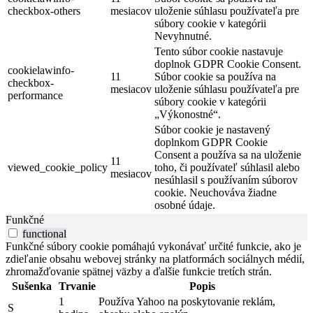
checkbox-others
mesiacov
uloženie súhlasu používateľa pre
súbory cookie v kategórii
Nevyhnutné.
Tento súbor cookie nastavuje
doplnok GDPR Cookie Consent.
cookielawinfo-
11
Súbor cookie sa používa na
checkbox-
mesiacov
uloženie súhlasu používateľa pre
performance
súbory cookie v kategórii
„Výkonostné“.
Súbor cookie je nastavený
doplnkom GDPR Cookie
Consent a používa sa na uloženie
11
viewed_cookie_policy
toho, či používateľ súhlasil alebo
mesiacov
nesúhlasil s používaním súborov
cookie. Neuchováva žiadne
osobné údaje.
Funkčné
functional
Funkčné súbory cookie pomáhajú vykonávať určité funkcie, ako je
zdieľanie obsahu webovej stránky na platformách sociálnych médií,
zhromažďovanie spätnej väzby a ďalšie funkcie tretích strán.
Sušenka
Trvanie
Popis
1
Používa Yahoo na poskytovanie reklám,
S