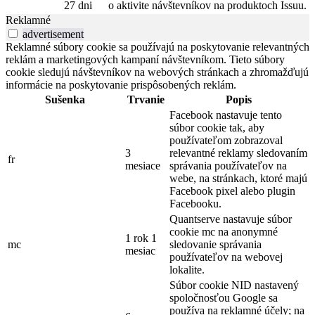
27 dni
o aktivite návštevníkov na produktoch Issuu.
Reklamné
advertisement
Reklamné súbory cookie sa používajú na poskytovanie relevantných
reklám a marketingových kampaní návštevníkom. Tieto súbory
cookie sledujú návštevníkov na webových stránkach a zhromažďujú
informácie na poskytovanie prispôsobených reklám.
Sušenka
Trvanie
Popis
Facebook nastavuje tento
súbor cookie tak, aby
používateľom zobrazoval
3
relevantné reklamy sledovaním
fr
mesiace
správania používateľov na
webe, na stránkach, ktoré majú
Facebook pixel alebo plugin
Facebooku.
Quantserve nastavuje súbor
cookie mc na anonymné
1 rok 1
mc
sledovanie správania
mesiac
používateľov na webovej
lokalite.
Súbor cookie NID nastavený
spoločnosťou Google sa
používa na reklamné účely; na