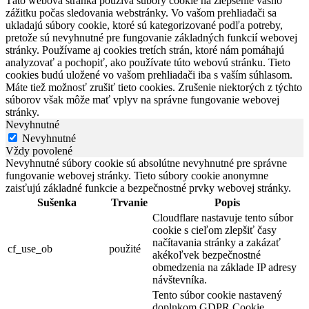
Táto webová stránka používa súbory cookie na zlepšenie vášho
zážitku počas sledovania webstránky. Vo vašom prehliadači sa
ukladajú súbory cookie, ktoré sú kategorizované podľa potreby,
pretože sú nevyhnutné pre fungovanie základných funkcií webovej
stránky. Používame aj cookies tretích strán, ktoré nám pomáhajú
analyzovať a pochopiť, ako používate túto webovú stránku. Tieto
cookies budú uložené vo vašom prehliadači iba s vaším súhlasom.
Máte tiež možnosť zrušiť tieto cookies. Zrušenie niektorých z týchto
súborov však môže mať vplyv na správne fungovanie webovej
stránky.
Nevyhnutné
Nevyhnutné
Vždy povolené
Nevyhnutné súbory cookie sú absolútne nevyhnutné pre správne
fungovanie webovej stránky. Tieto súbory cookie anonymne
zaisťujú základné funkcie a bezpečnostné prvky webovej stránky.
Sušenka
Trvanie
Popis
Cloudflare nastavuje tento súbor
cookie s cieľom zlepšiť časy
načítavania stránky a zakázať
cf_use_ob
použité
akékoľvek bezpečnostné
obmedzenia na základe IP adresy
návštevníka.
Tento súbor cookie nastavený
doplnkom GDPR Cookie