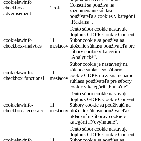
cookielawinfo-
Consent sa používa na
checkbox-
1 rok
zaznamenanie súhlasu
advertisement
používateľa s cookies v kategórii
„Reklama“.
Tento súbor cookie nastavuje
doplnok GDPR Cookie Consent.
cookielawinfo-
11
Súbor cookie sa používa na
checkbox-analytics
mesiacov
uloženie súhlasu používateľa pre
súbory cookie v kategórii
„Analytické“.
Súbor cookie je nastavený na
základe súhlasu so súbormi
cookielawinfo-
11
cookie GDPR na zaznamenanie
checkbox-functional
mesiacov
súhlasu používateľa pre súbory
cookie v kategórii „Funkčné“.
Tento súbor cookie nastavuje
doplnok GDPR Cookie Consent.
cookielawinfo-
11
Súbory cookie sa používajú na
checkbox-necessary
mesiacov
uloženie súhlasu používateľa s
ukladaním súborov cookie v
kategórii „Nevyhnutné“.
Tento súbor cookie nastavuje
doplnok GDPR Cookie Consent.
cookielawinfo-
11
Súbor cookie sa používa na