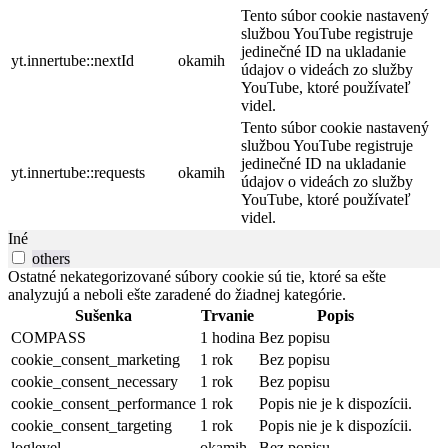
Tento súbor cookie nastavený
službou YouTube registruje
jedinečné ID na ukladanie
yt.innertube::nextId
okamih
údajov o videách zo služby
YouTube, ktoré používateľ
videl.
Tento súbor cookie nastavený
službou YouTube registruje
jedinečné ID na ukladanie
yt.innertube::requests
okamih
údajov o videách zo služby
YouTube, ktoré používateľ
videl.
Iné
others
Ostatné nekategorizované súbory cookie sú tie, ktoré sa ešte
analyzujú a neboli ešte zaradené do žiadnej kategórie.
Sušenka
Trvanie
Popis
COMPASS
1 hodina
Bez popisu
cookie_consent_marketing
1 rok
Bez popisu
cookie_consent_necessary
1 rok
Bez popisu
cookie_consent_performance
1 rok
Popis nie je k dispozícii.
cookie_consent_targeting
1 rok
Popis nie je k dispozícii.
loglevel
okamih
Bez popisu