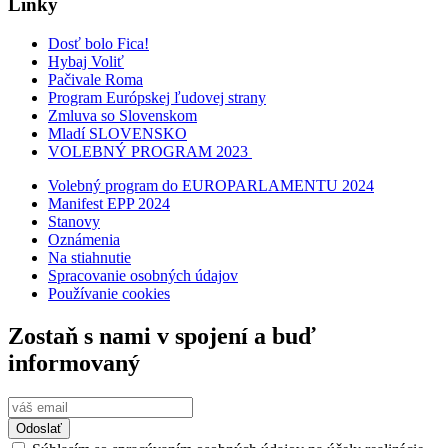
Linky
Dosť bolo Fica!
Hybaj Voliť
Pačivale Roma
Program Európskej ľudovej strany
Zmluva so Slovenskom
Mladí SLOVENSKO
VOLEBNÝ PROGRAM 2023
Volebný program do EUROPARLAMENTU 2024
Manifest EPP 2024
Stanovy
Oznámenia
Na stiahnutie
Spracovanie osobných údajov
Používanie cookies
Zostaň s nami v spojení a buď
informovaný
Odoslať