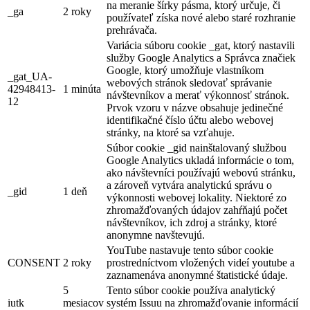
na meranie šírky pásma, ktorý určuje, či
_ga
2 roky
používateľ získa nové alebo staré rozhranie
prehrávača.
Variácia súboru cookie _gat, ktorý nastavili
služby Google Analytics a Správca značiek
Google, ktorý umožňuje vlastníkom
_gat_UA-
webových stránok sledovať správanie
42948413-
1 minúta
návštevníkov a merať výkonnosť stránok.
12
Prvok vzoru v názve obsahuje jedinečné
identifikačné číslo účtu alebo webovej
stránky, na ktoré sa vzťahuje.
Súbor cookie _gid nainštalovaný službou
Google Analytics ukladá informácie o tom,
ako návštevníci používajú webovú stránku,
a zároveň vytvára analytickú správu o
_gid
1 deň
výkonnosti webovej lokality. Niektoré zo
zhromažďovaných údajov zahŕňajú počet
návštevníkov, ich zdroj a stránky, ktoré
anonymne navštevujú.
YouTube nastavuje tento súbor cookie
CONSENT
2 roky
prostredníctvom vložených videí youtube a
zaznamenáva anonymné štatistické údaje.
5
Tento súbor cookie používa analytický
iutk
mesiacov
systém Issuu na zhromažďovanie informácií