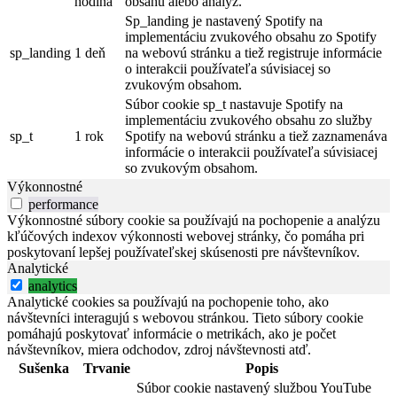
hodina
obsahu alebo analýz.
Sp_landing je nastavený Spotify na
implementáciu zvukového obsahu zo Spotify
sp_landing
1 deň
na webovú stránku a tiež registruje informácie
o interakcii používateľa súvisiacej so
zvukovým obsahom.
Súbor cookie sp_t nastavuje Spotify na
implementáciu zvukového obsahu zo služby
sp_t
1 rok
Spotify na webovú stránku a tiež zaznamenáva
informácie o interakcii používateľa súvisiacej
so zvukovým obsahom.
Výkonnostné
performance
Výkonnostné súbory cookie sa používajú na pochopenie a analýzu
kľúčových indexov výkonnosti webovej stránky, čo pomáha pri
poskytovaní lepšej používateľskej skúsenosti pre návštevníkov.
Analytické
analytics
Analytické cookies sa používajú na pochopenie toho, ako
návštevníci interagujú s webovou stránkou. Tieto súbory cookie
pomáhajú poskytovať informácie o metrikách, ako je počet
návštevníkov, miera odchodov, zdroj návštevnosti atď.
Sušenka
Trvanie
Popis
Súbor cookie nastavený službou YouTube