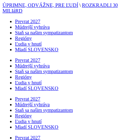
ÚPRIMNE, ODVÁŽNE, PRE ĽUDÍ
\
ROZKRADLI 30
MILIáRD
Prevrat 2027
Múdrejší vyhráva
Staň sa našim sympatizantom
Regióny
Ľudia v hnutí
Mladí SLOVENSKO
Prevrat 2027
Múdrejší vyhráva
Staň sa našim sympatizantom
Regióny
Ľudia v hnutí
Mladí SLOVENSKO
Prevrat 2027
Múdrejší vyhráva
Staň sa našim sympatizantom
Regióny
Ľudia v hnutí
Mladí SLOVENSKO
Prevrat 2027