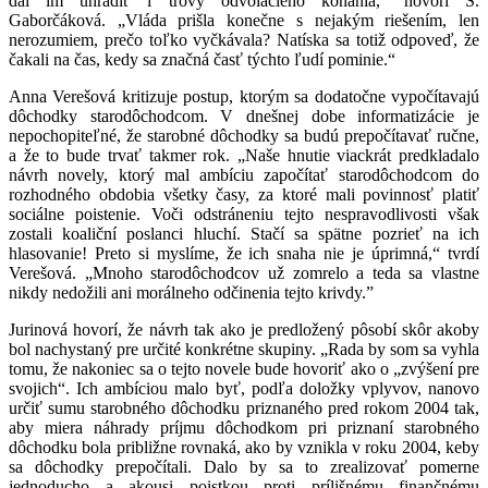
dal im uhradiť i trovy odvolacieho konania,“ hovorí S.
Gaborčáková. „Vláda prišla konečne s nejakým riešením, len
nerozumiem, prečo toľko vyčkávala? Natíska sa totiž odpoveď, že
čakali na čas, kedy sa značná časť týchto ľudí pominie.“
Anna Verešová kritizuje postup, ktorým sa dodatočne vypočítavajú
dôchodky starodôchodcom. V dnešnej dobe informatizácie je
nepochopiteľné, že starobné dôchodky sa budú prepočítavať ručne,
a že to bude trvať takmer rok. „Naše hnutie viackrát predkladalo
návrh novely, ktorý mal ambíciu započítať starodôchodcom do
rozhodného obdobia všetky časy, za ktoré mali povinnosť platiť
sociálne poistenie. Voči odstráneniu tejto nespravodlivosti však
zostali koaliční poslanci hluchí. Stačí sa spätne pozrieť na ich
hlasovanie! Preto si myslíme, že ich snaha nie je úprimná,“ tvrdí
Verešová. „Mnoho starodôchodcov už zomrelo a teda sa vlastne
nikdy nedožili ani morálneho odčinenia tejto krivdy.”
Jurinová hovorí, že návrh tak ako je predložený pôsobí skôr akoby
bol nachystaný pre určité konkrétne skupiny. „Rada by som sa vyhla
tomu, že nakoniec sa o tejto novele bude hovoriť ako o „zvýšení pre
svojich“. Ich ambíciou malo byť, podľa doložky vplyvov, nanovo
určiť sumu starobného dôchodku priznaného pred rokom 2004 tak,
aby miera náhrady príjmu dôchodkom pri priznaní starobného
dôchodku bola približne rovnaká, ako by vznikla v roku 2004, keby
sa dôchodky prepočítali. Dalo by sa to zrealizovať pomerne
jednoducho a akousi poistkou proti prílišnému finančnému