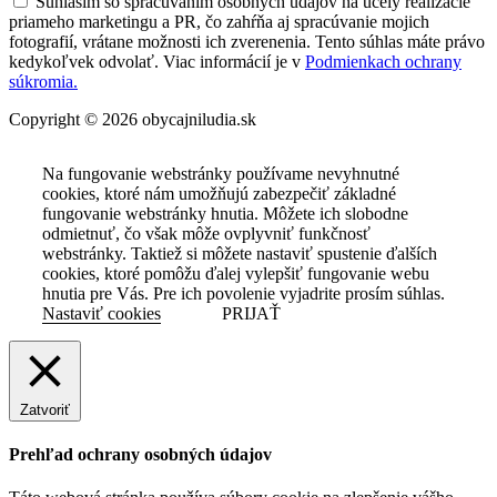
Súhlasím so spracúvaním osobných údajov na účely realizácie
priameho marketingu a PR, čo zahŕňa aj spracúvanie mojich
fotografií, vrátane možnosti ich zverenenia. Tento súhlas máte právo
kedykoľvek odvolať. Viac informácií je v
Podmienkach ochrany
súkromia.
Copyright © 2026 obycajniludia.sk
Na fungovanie webstránky používame nevyhnutné
cookies, ktoré nám umožňujú zabezpečiť základné
fungovanie webstránky hnutia. Môžete ich slobodne
odmietnuť, čo však môže ovplyvniť funkčnosť
webstránky. Taktiež si môžete nastaviť spustenie ďalších
cookies, ktoré pomôžu ďalej vylepšiť fungovanie webu
hnutia pre Vás. Pre ich povolenie vyjadrite prosím súhlas.
Nastaviť cookies
PRIJAŤ
Zatvoriť
Prehľad ochrany osobných údajov