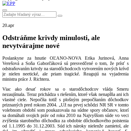
20.
apr
Odstráňme krivdy minulosti, ale
nevytvárajme nové
Poslankyne za hnutie OĽANO-NOVA Erika Jurinová, Anna
Verešová a Soňa Gaborčáková sú presvedčené o tom, že prísť s
odstraňovaním krivdy na starodôchodcoch vytvorením nových krívd
je nielen neetické, ale priam tragické. Reagujú na vyjadrenia
ministra práce J. Richtera.
Viac ako desať rokov sa o starodôchodcov vláda Smeru
nezaujímala. Teraz prichádza s riešením, ktoré však nenapĺňa ani ich
vlastné ciele. Nepočíta totiž s plošným prepočítaním dôchodkov
priznaných pred rokom 2004. „Už na prvej schôdzi NR SR v tomto
volebnom období som poukazovala na súdne spory občanov, ktorí
sa domáhali svojich práv od roku 2010 na Najvyššom súde vo veci
zvýšenia starobného dôchodku za obdobie dôchodkového poistenia
od 1.1.1995 do 31.12.2003. Súd ich nároky nielenže zamietol, ale