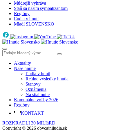
Múdrejší vyhráva
Staň sa našim sympatizantom
Regióny
Ľudia v hnutí
Mladí SLOVENSKO
Aktuality
Naše hnutie
Ľudia v hnutí
Reálne výsledky hnutia
Stanovy
Oznámenia
Na stiahnutie
Komunálne voľby 2026
Regióny
KONTAKT
ROZKRADLI 30 MILIáRD
Copyright © 2026 obycajniludia.sk