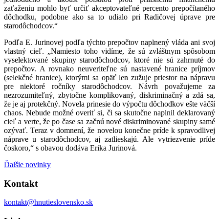
zaťaženiu mohlo byť určiť akceptovateľné percento prepočítaného
dôchodku, podobne ako sa to udialo pri Radičovej úprave pre
starodôchodcov.“
Podľa E. Jurinovej podľa týchto prepočtov naplnený vláda ani svoj
vlastný cieľ. „Namiesto toho vidíme, že sú zvláštnym spôsobom
vyselektované skupiny starodôchodcov, ktoré nie sú zahrnuté do
prepočtov. A rovnako neuveriteľne sú nastavené hranice príjmov
(selekčné hranice), ktorými sa opäť len zužuje priestor na nápravu
pre niektoré ročníky starodôchodcov. Návrh považujeme za
nezrozumiteľný, zbytočne komplikovaný, diskriminačný a zdá sa,
že je aj protekčný. Novela prinesie do výpočtu dôchodkov ešte väčší
chaos. Nebude možné overiť si, či sa skutočne naplnil deklarovaný
cieľ a verte, že po čase sa začnú nové diskriminované skupiny samé
ozývať. Teraz v domnení, že novelou konečne príde k spravodlivej
náprave u starodôchodcov, aj zatlieskajú. Ale vytriezvenie príde
čoskoro,“ s obavou dodáva Erika Jurinová.
Ďalšie novinky
Kontakt
kontakt@hnutieslovensko.sk