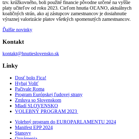
tzv. krúžkovného, boli použité financie pôvodne určené na vyššie
platy učiteľov od roku 2023. Cieľom hnutia OĽANO, aktuálnych
koaličných strán, ako aj zástupcov zamestnancov je dosiahnutie
výraznej valorizácie platov všetkých spomenutých zamestnancov.
Ďalšie novinky
Kontakt
kontakt@hnutieslovensko.sk
Linky
Dosť bolo Fica!
Hybaj Voliť
Pačivale Roma
Program Európskej ľudovej strany
Zmluva so Slovenskom
Mladí SLOVENSKO
VOLEBNÝ PROGRAM 2023
Volebný program do EUROPARLAMENTU 2024
Manifest EPP 2024
Stanovy
Oznámenia