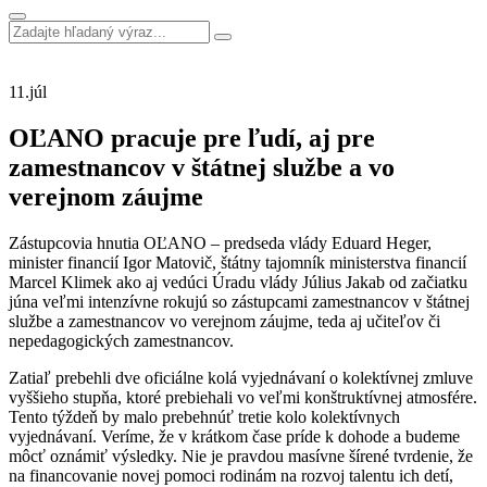
11.
júl
OĽANO pracuje pre ľudí, aj pre
zamestnancov v štátnej službe a vo
verejnom záujme
Zástupcovia hnutia OĽANO – predseda vlády Eduard Heger,
minister financií Igor Matovič, štátny tajomník ministerstva financií
Marcel Klimek ako aj vedúci Úradu vlády Július Jakab od začiatku
júna veľmi intenzívne rokujú so zástupcami zamestnancov v štátnej
službe a zamestnancov vo verejnom záujme, teda aj učiteľov či
nepedagogických zamestnancov.
Zatiaľ prebehli dve oficiálne kolá vyjednávaní o kolektívnej zmluve
vyššieho stupňa, ktoré prebiehali vo veľmi konštruktívnej atmosfére.
Tento týždeň by malo prebehnúť tretie kolo kolektívnych
vyjednávaní. Veríme, že v krátkom čase príde k dohode a budeme
môcť oznámiť výsledky. Nie je pravdou masívne šírené tvrdenie, že
na financovanie novej pomoci rodinám na rozvoj talentu ich detí,