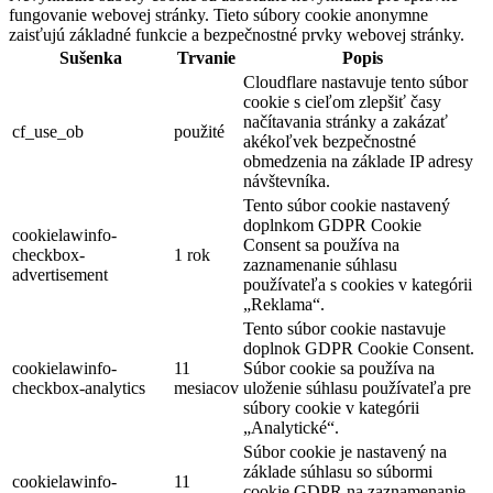
fungovanie webovej stránky. Tieto súbory cookie anonymne
zaisťujú základné funkcie a bezpečnostné prvky webovej stránky.
Sušenka
Trvanie
Popis
Cloudflare nastavuje tento súbor
cookie s cieľom zlepšiť časy
načítavania stránky a zakázať
cf_use_ob
použité
akékoľvek bezpečnostné
obmedzenia na základe IP adresy
návštevníka.
Tento súbor cookie nastavený
doplnkom GDPR Cookie
cookielawinfo-
Consent sa používa na
checkbox-
1 rok
zaznamenanie súhlasu
advertisement
používateľa s cookies v kategórii
„Reklama“.
Tento súbor cookie nastavuje
doplnok GDPR Cookie Consent.
cookielawinfo-
11
Súbor cookie sa používa na
checkbox-analytics
mesiacov
uloženie súhlasu používateľa pre
súbory cookie v kategórii
„Analytické“.
Súbor cookie je nastavený na
základe súhlasu so súbormi
cookielawinfo-
11
cookie GDPR na zaznamenanie