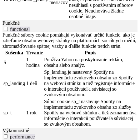
mesiacov
nesúhlasil s používaním súborov
cookie. Neuchováva žiadne
osobné údaje.
Funkčné
functional
Funkčné súbory cookie pomáhajú vykonávať určité funkcie, ako je
zdieľanie obsahu webovej stránky na platformách sociálnych médií,
zhromažďovanie spätnej väzby a ďalšie funkcie tretích strán.
Sušenka
Trvanie
Popis
1
Používa Yahoo na poskytovanie reklám,
S
hodina
obsahu alebo analýz.
Sp_landing je nastavený Spotify na
implementáciu zvukového obsahu zo Spotify
sp_landing
1 deň
na webovú stránku a tiež registruje informácie
o interakcii používateľa súvisiacej so
zvukovým obsahom.
Súbor cookie sp_t nastavuje Spotify na
implementáciu zvukového obsahu zo služby
sp_t
1 rok
Spotify na webovú stránku a tiež zaznamenáva
informácie o interakcii používateľa súvisiacej
so zvukovým obsahom.
Výkonnostné
performance