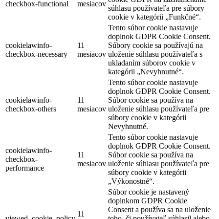
checkbox-functional
mesiacov
súhlasu používateľa pre súbory
cookie v kategórii „Funkčné“.
Tento súbor cookie nastavuje
doplnok GDPR Cookie Consent.
cookielawinfo-
11
Súbory cookie sa používajú na
checkbox-necessary
mesiacov
uloženie súhlasu používateľa s
ukladaním súborov cookie v
kategórii „Nevyhnutné“.
Tento súbor cookie nastavuje
doplnok GDPR Cookie Consent.
cookielawinfo-
11
Súbor cookie sa používa na
checkbox-others
mesiacov
uloženie súhlasu používateľa pre
súbory cookie v kategórii
Nevyhnutné.
Tento súbor cookie nastavuje
doplnok GDPR Cookie Consent.
cookielawinfo-
11
Súbor cookie sa používa na
checkbox-
mesiacov
uloženie súhlasu používateľa pre
performance
súbory cookie v kategórii
„Výkonostné“.
Súbor cookie je nastavený
doplnkom GDPR Cookie
Consent a používa sa na uloženie
11
viewed_cookie_policy
toho, či používateľ súhlasil alebo