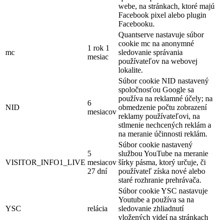
webe, na stránkach, ktoré majú
Facebook pixel alebo plugin
Facebooku.
Quantserve nastavuje súbor
cookie mc na anonymné
1 rok 1
mc
sledovanie správania
mesiac
používateľov na webovej
lokalite.
Súbor cookie NID nastavený
spoločnosťou Google sa
používa na reklamné účely; na
6
NID
obmedzenie počtu zobrazení
mesiacov
reklamy používateľovi, na
stlmenie nechcených reklám a
na meranie účinnosti reklám.
Súbor cookie nastavený
5
službou YouTube na meranie
VISITOR_INFO1_LIVE
mesiacov
šírky pásma, ktorý určuje, či
27 dní
používateľ získa nové alebo
staré rozhranie prehrávača.
Súbor cookie YSC nastavuje
Youtube a používa sa na
YSC
relácia
sledovanie zhliadnutí
vložených videí na stránkach