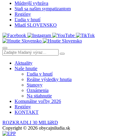
Múdrejší vyhráva
Staň sa našim sympatizantom
Regióny
Ľudia v hnutí
Mladí SLOVENSKO
Aktuality
Naše hnutie
Ľudia v hnutí
Reálne výsledky hnutia
Stanovy
Oznámenia
Na stiahnutie
Komunálne voľby 2026
Regióny
KONTAKT
ROZKRADLI 30 MILIáRD
Copyright © 2026 obycajniludia.sk