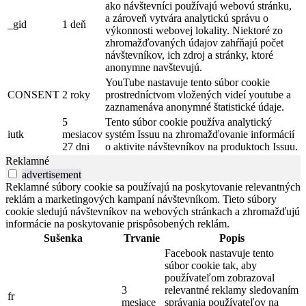
ako návštevníci používajú webovú stránku,
a zároveň vytvára analytickú správu o
_gid
1 deň
výkonnosti webovej lokality. Niektoré zo
zhromažďovaných údajov zahŕňajú počet
návštevníkov, ich zdroj a stránky, ktoré
anonymne navštevujú.
YouTube nastavuje tento súbor cookie
CONSENT
2 roky
prostredníctvom vložených videí youtube a
zaznamenáva anonymné štatistické údaje.
5
Tento súbor cookie používa analytický
iutk
mesiacov
systém Issuu na zhromažďovanie informácií
27 dni
o aktivite návštevníkov na produktoch Issuu.
Reklamné
advertisement
Reklamné súbory cookie sa používajú na poskytovanie relevantných
reklám a marketingových kampaní návštevníkom. Tieto súbory
cookie sledujú návštevníkov na webových stránkach a zhromažďujú
informácie na poskytovanie prispôsobených reklám.
Sušenka
Trvanie
Popis
Facebook nastavuje tento
súbor cookie tak, aby
používateľom zobrazoval
3
relevantné reklamy sledovaním
fr
mesiace
správania používateľov na