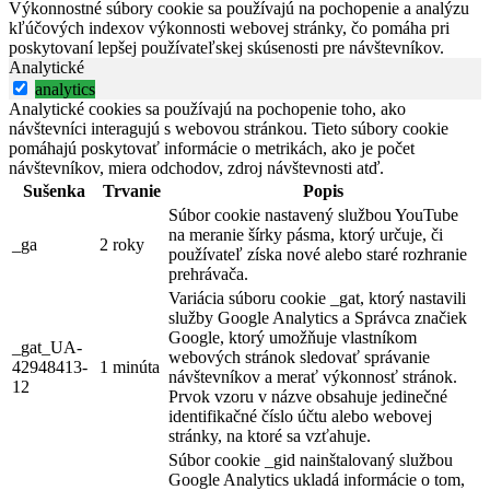
Výkonnostné súbory cookie sa používajú na pochopenie a analýzu
kľúčových indexov výkonnosti webovej stránky, čo pomáha pri
poskytovaní lepšej používateľskej skúsenosti pre návštevníkov.
Analytické
analytics
Analytické cookies sa používajú na pochopenie toho, ako
návštevníci interagujú s webovou stránkou. Tieto súbory cookie
pomáhajú poskytovať informácie o metrikách, ako je počet
návštevníkov, miera odchodov, zdroj návštevnosti atď.
Sušenka
Trvanie
Popis
Súbor cookie nastavený službou YouTube
na meranie šírky pásma, ktorý určuje, či
_ga
2 roky
používateľ získa nové alebo staré rozhranie
prehrávača.
Variácia súboru cookie _gat, ktorý nastavili
služby Google Analytics a Správca značiek
Google, ktorý umožňuje vlastníkom
_gat_UA-
webových stránok sledovať správanie
42948413-
1 minúta
návštevníkov a merať výkonnosť stránok.
12
Prvok vzoru v názve obsahuje jedinečné
identifikačné číslo účtu alebo webovej
stránky, na ktoré sa vzťahuje.
Súbor cookie _gid nainštalovaný službou
Google Analytics ukladá informácie o tom,