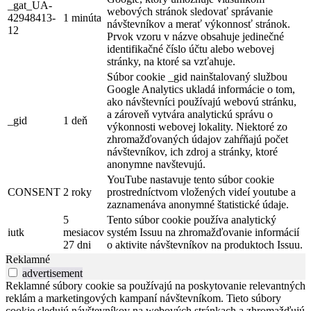
_gat_UA-
webových stránok sledovať správanie
42948413-
1 minúta
návštevníkov a merať výkonnosť stránok.
12
Prvok vzoru v názve obsahuje jedinečné
identifikačné číslo účtu alebo webovej
stránky, na ktoré sa vzťahuje.
Súbor cookie _gid nainštalovaný službou
Google Analytics ukladá informácie o tom,
ako návštevníci používajú webovú stránku,
a zároveň vytvára analytickú správu o
_gid
1 deň
výkonnosti webovej lokality. Niektoré zo
zhromažďovaných údajov zahŕňajú počet
návštevníkov, ich zdroj a stránky, ktoré
anonymne navštevujú.
YouTube nastavuje tento súbor cookie
CONSENT
2 roky
prostredníctvom vložených videí youtube a
zaznamenáva anonymné štatistické údaje.
5
Tento súbor cookie používa analytický
iutk
mesiacov
systém Issuu na zhromažďovanie informácií
27 dni
o aktivite návštevníkov na produktoch Issuu.
Reklamné
advertisement
Reklamné súbory cookie sa používajú na poskytovanie relevantných
reklám a marketingových kampaní návštevníkom. Tieto súbory
cookie sledujú návštevníkov na webových stránkach a zhromažďujú