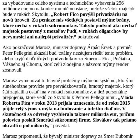
za vybudovanie celého systému a technického vybavenia 256
miliónov eur, no nakoniec mu nič neostane, pretože všetok majetok
bude v rukách Skytollu.
„Robert Fico povýšil privatizáciu na
novú úroveň. Za peniaze nás všetkých postavil mýtne brány,
ktoré nechá v rukách súkromníkov. Takýto podvod ako nechať
majetok postavený z mozoľov ľudí, v rukách oligarchov by
nevymyslel ani najlepší privatizér,“
pokračoval.
Ako pokračoval Marosz, minister dopravy Árpád Érsek a premiér
Peter Pellegrini ukázali buď totálny nezáujem riešiť tento problém,
alebo kryjú diaľničných podvodníkov zo Smeru – Fica, Počiatka,
Vážneho aj Chomu, ktorí celú zlodejinu s názvom mýtny tender
zosnovali.
Marosz vymenoval tri hlavné problémy mýtneho systému, ktorými
súnehorázne provízie pre prevádzkovateľa, hmotný majetok, ktorý
štát zaplatil a ostať má v rukách súkromníkov, a tiež personálne
prepojenia, ktoré vedú zo Skytollu k Petrovi Pellegrinimu.
„Vláda
Roberta Fica v roku 2013 prijala uznesenie, že od roku 2015
pôjde celý výnos z mýta na budovanie a údržbu diaľnic. V
skutočnosti sa odvtedy vyzbierala takmer miliarda eur, pričom
polovicu poslali Smeráci súkromnej firme. Slovákov tak priamo
okradli o pol miliardy,“
povedal.
Marosz pripomenul, že bývalý minister dopravy za Smer Ľubomír