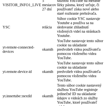
5
službou YouTube na meranie
VISITOR_INFO1_LIVE
mesiacov
šírky pásma, ktorý určuje, či
27 dní
používateľ získa nové alebo
staré rozhranie prehrávača.
Súbor cookie YSC nastavuje
Youtube a používa sa na
YSC
relácia
sledovanie zhliadnutí
vložených videí na stránkach
Youtube.
YouTube nastavuje tento súbor
cookie na ukladanie
yt-remote-connected-
okamih
predvolieb videa používateľa
devices
pomocou vloženého videa
YouTube.
YouTube nastavuje tento súbor
cookie na ukladanie
yt-remote-device-id
okamih
predvolieb videa používateľa
pomocou vloženého videa
YouTube.
Tento súbor cookie nastavený
službou YouTube registruje
jedinečné ID na ukladanie
yt.innertube::nextId
okamih
údajov o videách zo služby
YouTube, ktoré používateľ