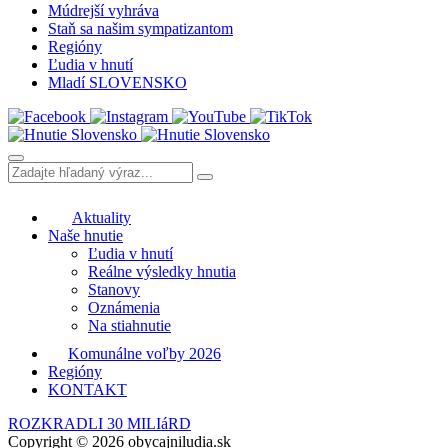
Múdrejší vyhráva
Staň sa našim sympatizantom
Regióny
Ľudia v hnutí
Mladí SLOVENSKO
Aktuality
Naše hnutie
Ľudia v hnutí
Reálne výsledky hnutia
Stanovy
Oznámenia
Na stiahnutie
Komunálne voľby 2026
Regióny
KONTAKT
ROZKRADLI 30 MILIáRD
Copyright © 2026 obycajniludia.sk