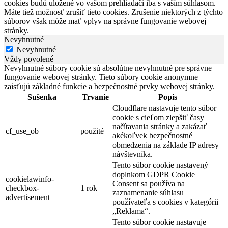
cookies budú uložené vo vašom prehliadači iba s vaším súhlasom.
Máte tiež možnosť zrušiť tieto cookies. Zrušenie niektorých z týchto
súborov však môže mať vplyv na správne fungovanie webovej
stránky.
Nevyhnutné
Nevyhnutné
Vždy povolené
Nevyhnutné súbory cookie sú absolútne nevyhnutné pre správne
fungovanie webovej stránky. Tieto súbory cookie anonymne
zaisťujú základné funkcie a bezpečnostné prvky webovej stránky.
Sušenka
Trvanie
Popis
Cloudflare nastavuje tento súbor
cookie s cieľom zlepšiť časy
načítavania stránky a zakázať
cf_use_ob
použité
akékoľvek bezpečnostné
obmedzenia na základe IP adresy
návštevníka.
Tento súbor cookie nastavený
doplnkom GDPR Cookie
cookielawinfo-
Consent sa používa na
checkbox-
1 rok
zaznamenanie súhlasu
advertisement
používateľa s cookies v kategórii
„Reklama“.
Tento súbor cookie nastavuje