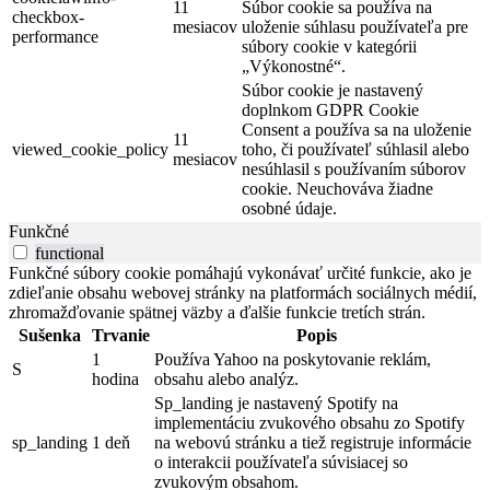
11
Súbor cookie sa používa na
checkbox-
mesiacov
uloženie súhlasu používateľa pre
performance
súbory cookie v kategórii
„Výkonostné“.
Súbor cookie je nastavený
doplnkom GDPR Cookie
Consent a používa sa na uloženie
11
viewed_cookie_policy
toho, či používateľ súhlasil alebo
mesiacov
nesúhlasil s používaním súborov
cookie. Neuchováva žiadne
osobné údaje.
Funkčné
functional
Funkčné súbory cookie pomáhajú vykonávať určité funkcie, ako je
zdieľanie obsahu webovej stránky na platformách sociálnych médií,
zhromažďovanie spätnej väzby a ďalšie funkcie tretích strán.
Sušenka
Trvanie
Popis
1
Používa Yahoo na poskytovanie reklám,
S
hodina
obsahu alebo analýz.
Sp_landing je nastavený Spotify na
implementáciu zvukového obsahu zo Spotify
sp_landing
1 deň
na webovú stránku a tiež registruje informácie
o interakcii používateľa súvisiacej so
zvukovým obsahom.