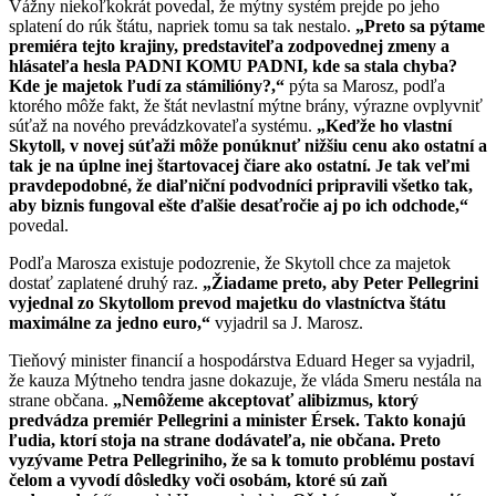
Vážny niekoľkokrát povedal, že mýtny systém prejde po jeho
splatení do rúk štátu, napriek tomu sa tak nestalo.
„
Preto sa pýtame
premiéra tejto krajiny, predstaviteľa zodpovednej zmeny a
hlásateľa hesla PADNI KOMU PADNI, kde sa stala chyba?
Kde je majetok ľudí za stámilióny?,“
pýta sa Marosz, podľa
ktorého môže fakt, že štát nevlastní mýtne brány, výrazne ovplyvniť
súťaž na nového prevádzkovateľa systému.
„Keďže ho vlastní
Skytoll, v novej súťaži môže ponúknuť nižšiu cenu ako ostatní a
tak je na úplne inej štartovacej čiare ako ostatní. Je tak veľmi
pravdepodobné, že diaľniční podvodníci pripravili všetko tak,
aby biznis fungoval ešte ďalšie desaťročie aj po ich odchode,“
povedal.
Podľa Marosza existuje podozrenie, že Skytoll chce za majetok
dostať zaplatené druhý raz.
„
Žiadame preto, aby Peter Pellegrini
vyjednal zo Skytollom prevod majetku do vlastníctva štátu
maximálne za jedno euro,“
vyjadril sa J. Marosz.
Tieňový minister financií a hospodárstva Eduard Heger sa vyjadril,
že kauza Mýtneho tendra jasne dokazuje, že vláda Smeru nestála na
strane občana.
„Nemôžeme akceptovať alibizmus, ktorý
predvádza premiér Pellegrini a minister Érsek. Takto konajú
ľudia, ktorí stoja na strane dodávateľa, nie občana. Preto
vyzývame Petra Pellegriniho, že sa k tomuto problému postaví
čelom a vyvodí dôsledky voči osobám, ktoré sú zaň