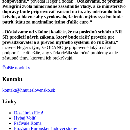
zodpovedné,“
povedal Heger a dodal:
„Očakávame, že premiér
Pellegrini zvolá mimoriadne zasadnutie vlády, a že ministerstvo
dopravy bude pripravovať variant na to, aby odstránilo túto
krivdu, a hlavne aby vyrokovalo, že tento mýtny systém bude
patriť štátu za maximálne jedno ďalšie euro.“
„Očakávame od vládnej koalície, že na poslednú schôdzu NR
SR predloží návrh zákona, ktorý bude riešiť provízie pre
prevádzkovateľa a prevod mýtneho systému do rúk štátu,“
uzavrel Heger s tým, že OĽANO je pripravené takýto návrh
podporiť. Je dôležité, aby vláda riešila skutočné problémy a nie
zástupné témy, ktorými ich prekrývajú.
Ďalšie novinky
Kontakt
kontakt@hnutieslovensko.sk
Linky
Dosť bolo Fica!
Hybaj Voliť
Pačivale Roma
Program Európskej ľudovej strany