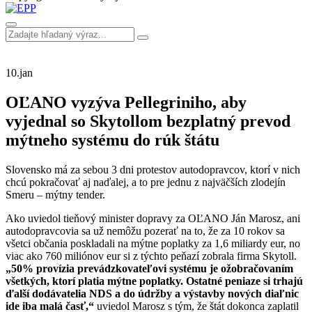
10.
jan
OĽANO vyzýva Pellegriniho, aby
vyjednal so Skytollom bezplatný prevod
mýtneho systému do rúk štátu
Slovensko má za sebou 3 dni protestov autodopravcov, ktorí v nich
chcú pokračovať aj naďalej, a to pre jednu z najväčších zlodejín
Smeru – mýtny tender.
Ako uviedol tieňový minister dopravy za OĽANO Ján Marosz, ani
autodopravcovia sa už nemôžu pozerať na to, že za 10 rokov sa
všetci občania poskladali na mýtne poplatky za 1,6 miliardy eur, no
viac ako 760 miliónov eur si z týchto peňazí zobrala firma Skytoll.
„50% provízia
prev
ádzkovateľovi syst
é
mu je ožobračovaním
všetkých, ktorí platia mýtne poplatky. Ostatné peniaze si trhajú
ďalší dodávatelia NDS a do údržby a výstavby nových diaľnic
ide iba malá časť,“
uviedol Marosz s tým, že štát dokonca zaplatil