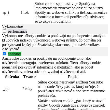
Súbor cookie sp_t nastavuje Spotify na
implementáciu zvukového obsahu zo služby
sp_t
1 rok
Spotify na webovú stránku a tiež zaznamenáva
informácie o interakcii používateľa súvisiacej
so zvukovým obsahom.
Výkonnostné
performance
Výkonnostné súbory cookie sa používajú na pochopenie a analýzu
kľúčových indexov výkonnosti webovej stránky, čo pomáha pri
poskytovaní lepšej používateľskej skúsenosti pre návštevníkov.
Analytické
analytics
Analytické cookies sa používajú na pochopenie toho, ako
návštevníci interagujú s webovou stránkou. Tieto súbory cookie
pomáhajú poskytovať informácie o metrikách, ako je počet
návštevníkov, miera odchodov, zdroj návštevnosti atď.
Sušenka
Trvanie
Popis
Súbor cookie nastavený službou YouTube
na meranie šírky pásma, ktorý určuje, či
_ga
2 roky
používateľ získa nové alebo staré rozhranie
prehrávača.
Variácia súboru cookie _gat, ktorý nastavili
služby Google Analytics a Správca značiek
Google, ktorý umožňuje vlastníkom