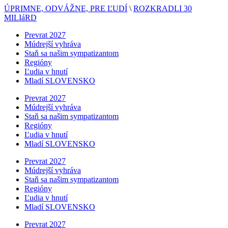
ÚPRIMNE, ODVÁŽNE, PRE ĽUDÍ
\
ROZKRADLI 30
MILIáRD
Prevrat 2027
Múdrejší vyhráva
Staň sa našim sympatizantom
Regióny
Ľudia v hnutí
Mladí SLOVENSKO
Prevrat 2027
Múdrejší vyhráva
Staň sa našim sympatizantom
Regióny
Ľudia v hnutí
Mladí SLOVENSKO
Prevrat 2027
Múdrejší vyhráva
Staň sa našim sympatizantom
Regióny
Ľudia v hnutí
Mladí SLOVENSKO
Prevrat 2027