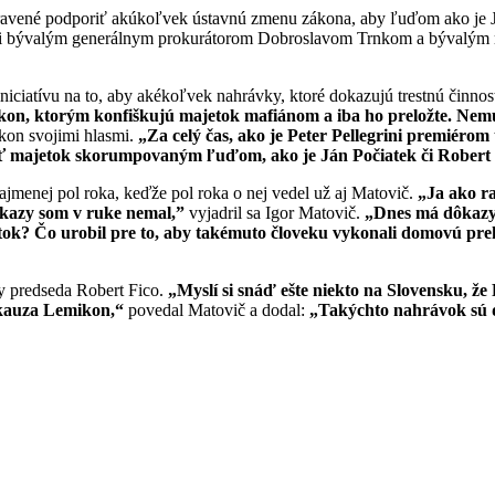
né podporiť akúkoľvek ústavnú zmenu zákona, aby ľuďom ako je Ján
i bývalým generálnym prokurátorom Dobroslavom Trnkom a bývalým mi
iniciatívu na to, aby akékoľvek nahrávky, ktoré dokazujú trestnú činno
 zákon, ktorým konfiškujú majetok mafiánom a iba ho preložte. N
kon svojimi hlasmi.
„Za celý čas, ako je Peter Pellegrini premiérom t
ať majetok skorumpovaným ľuďom, ako je Ján Počiatek či Robert
ajmenej pol roka, keďže pol roka o nej vedel už aj Matovič.
„Ja ako r
 dôkazy som v ruke nemal,”
vyjadril sa Igor Matovič.
„Dnes má dôkazy v
etok? Čo urobil pre to, aby takémuto človeku vykonali domovú preh
ky predseda Robert Fico.
„Myslí si snáď ešte niekto na Slovensku, že
o kauza Lemikon,“
povedal Matovič a dodal:
„Takýchto nahrávok sú de