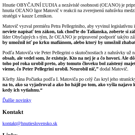
Hnutie OBYČAJNÍ ĽUDIA a nezávislé osobnosti (OĽANO) je priprave
hnutia OĽANO Igor Matovič v reakcii na zverejnenú nahrávku medz
stratégii v kauze Lemikon.
Matovič vyzval premiéra Petra Pellegriniho, aby vyvinul legislatívnu 
neviete napísať ten zákon, tak choďte do Talianska, zoberte si
líder Obyčajných s tým, že OĽANO je pripravené podporiť takýto zá
by umožnil ísť po krku mafiánom, alebo ktorý by umožnil zhab
Podľa Matoviča vie Peter Pellegrini o skutočnostiach z nahrávky už n
obsah, ale vedel som, že existuje. Kto na nej je a čo hovorí. Ale
toho pol roka urobil preto, aby tomuto človeku bol zaistený maj
vieme, čo Peter Pellegrini urobil. Neurobil nič,”
dodal Matovič.
Kšefty Jána Počiatka podľa I. Matoviča po celý čas kryl jeho straníc
na to, ako sa vyjadroval a ako ho hájil po tom, ako vyšla najav
kedy ich vytiahnu.“
Ďalšie novinky
Kontakt
kontakt@hnutieslovensko.sk