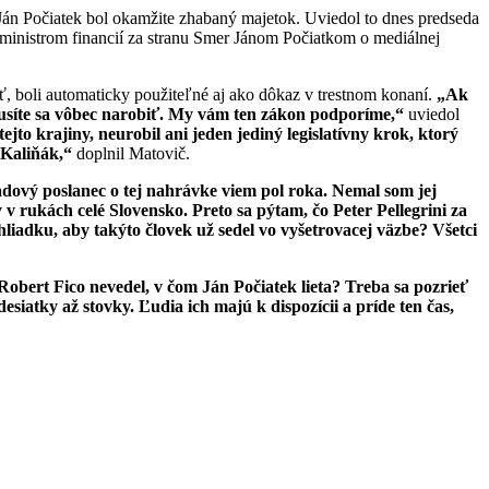
 Počiatek bol okamžite zhabaný majetok. Uviedol to dnes predseda
nistrom financií za stranu Smer Jánom Počiatkom o mediálnej
sť, boli automaticky použiteľné aj ako dôkaz v trestnom konaní.
„Ak
emusíte sa vôbec narobiť. My vám ten zákon podporíme,“
uviedol
ejto krajiny, neurobil ani jeden jediný legislatívny krok, ktorý
 Kaliňák,“
doplnil Matovič.
adový poslanec o tej nahrávke viem pol roka. Nemal som jej
 rukách celé Slovensko. Preto sa pýtam, čo Peter Pellegrini za
liadku, aby takýto človek už sedel vo vyšetrovacej väzbe? Všetci
 Robert Fico nevedel, v čom Ján Počiatek lieta? Treba sa pozrieť
siatky až stovky. Ľudia ich majú k dispozícii a príde ten čas,