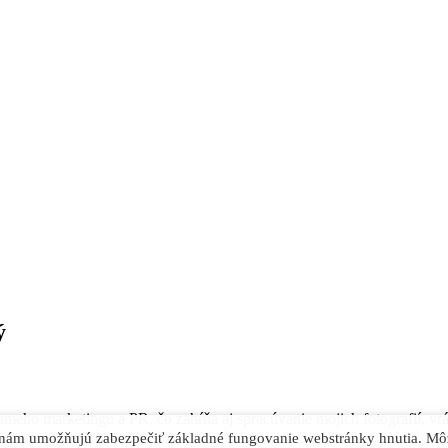
ý
ameho marketingu a PR, čo zahŕňa aj spracúvanie mojich fotografií, vr
nám umožňujú zabezpečiť základné fungovanie webstránky hnutia. Mô