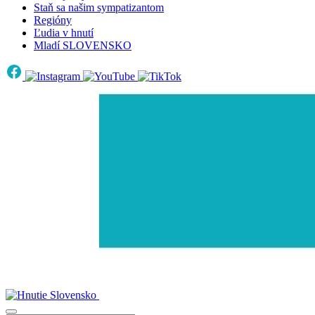
Staň sa našim sympatizantom
Regióny
Ľudia v hnutí
Mladí SLOVENSKO