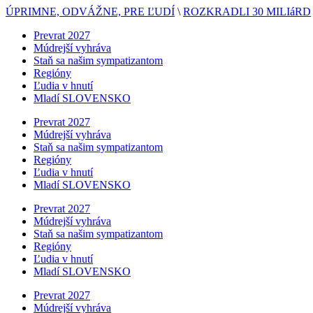
ÚPRIMNE, ODVÁŽNE, PRE ĽUDÍ
\
ROZKRADLI 30 MILIáRD
Prevrat 2027
Múdrejší vyhráva
Staň sa našim sympatizantom
Regióny
Ľudia v hnutí
Mladí SLOVENSKO
Prevrat 2027
Múdrejší vyhráva
Staň sa našim sympatizantom
Regióny
Ľudia v hnutí
Mladí SLOVENSKO
Prevrat 2027
Múdrejší vyhráva
Staň sa našim sympatizantom
Regióny
Ľudia v hnutí
Mladí SLOVENSKO
Prevrat 2027
Múdrejší vyhráva