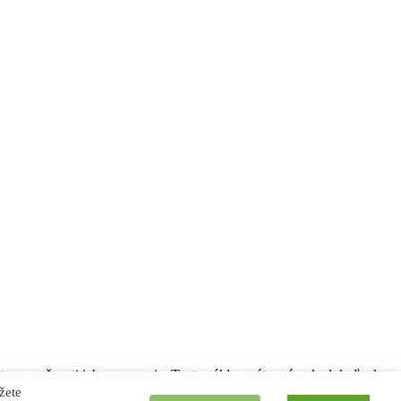
átane možnosti ich zverenenia. Tento súhlas máte právo kedykoľvek
žete