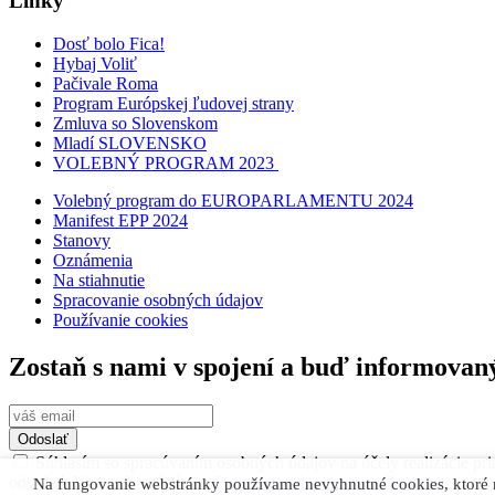
Linky
Dosť bolo Fica!
Hybaj Voliť
Pačivale Roma
Program Európskej ľudovej strany
Zmluva so Slovenskom
Mladí SLOVENSKO
VOLEBNÝ PROGRAM 2023
Volebný program do EUROPARLAMENTU 2024
Manifest EPP 2024
Stanovy
Oznámenia
Na stiahnutie
Spracovanie osobných údajov
Používanie cookies
Zostaň s nami v spojení a buď informovan
Odoslať
Súhlasím so spracúvaním osobných údajov na účely realizácie pri
odvolať. Viac informácií je v
Podmienkach ochrany súkromia.
Na fungovanie webstránky používame nevyhnutné cookies, ktoré 