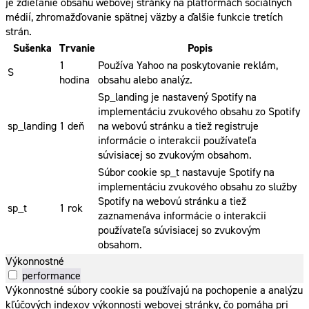
je zdieľanie obsahu webovej stránky na platformách sociálnych
médií, zhromažďovanie spätnej väzby a ďalšie funkcie tretích
strán.
Sušenka
Trvanie
Popis
1
Používa Yahoo na poskytovanie reklám,
S
hodina
obsahu alebo analýz.
Sp_landing je nastavený Spotify na
implementáciu zvukového obsahu zo Spotify
sp_landing
1 deň
na webovú stránku a tiež registruje
informácie o interakcii používateľa
súvisiacej so zvukovým obsahom.
Súbor cookie sp_t nastavuje Spotify na
implementáciu zvukového obsahu zo služby
Spotify na webovú stránku a tiež
sp_t
1 rok
zaznamenáva informácie o interakcii
používateľa súvisiacej so zvukovým
obsahom.
Výkonnostné
performance
Výkonnostné súbory cookie sa používajú na pochopenie a analýzu
kľúčových indexov výkonnosti webovej stránky, čo pomáha pri