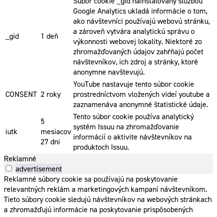
Súbor cookie _gid nainštalovaný službou
Google Analytics ukladá informácie o tom,
ako návštevníci používajú webovú stránku,
a zároveň vytvára analytickú správu o
_gid
1 deň
výkonnosti webovej lokality. Niektoré zo
zhromažďovaných údajov zahŕňajú počet
návštevníkov, ich zdroj a stránky, ktoré
anonymne navštevujú.
YouTube nastavuje tento súbor cookie
CONSENT
2 roky
prostredníctvom vložených videí youtube a
zaznamenáva anonymné štatistické údaje.
Tento súbor cookie používa analytický
5
systém Issuu na zhromažďovanie
iutk
mesiacov
informácií o aktivite návštevníkov na
27 dni
produktoch Issuu.
Reklamné
advertisement
Reklamné súbory cookie sa používajú na poskytovanie
relevantných reklám a marketingových kampaní návštevníkom.
Tieto súbory cookie sledujú návštevníkov na webových stránkach
a zhromažďujú informácie na poskytovanie prispôsobených