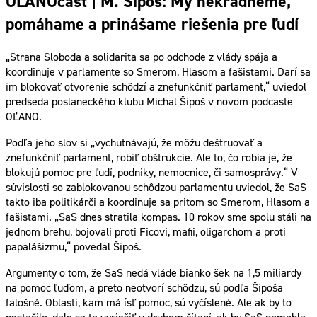
OĽANOcast | M. Šipoš: My nekradneme,
pomáhame a prinášame riešenia pre ľudí
„Strana Sloboda a solidarita sa po odchode z vlády spája a
koordinuje v parlamente so Smerom, Hlasom a fašistami. Darí sa
im blokovať otvorenie schôdzí a znefunkčniť parlament,“ uviedol
predseda poslaneckého klubu Michal Šipoš v novom podcaste
OĽANO.
Podľa jeho slov si „vychutnávajú, že môžu deštruovať a
znefunkčniť parlament, robiť obštrukcie. Ale to, čo robia je, že
blokujú pomoc pre ľudí, podniky, nemocnice, či samosprávy.“ V
súvislosti so zablokovanou schôdzou parlamentu uviedol, že SaS
takto iba politikárči a koordinuje sa pritom so Smerom, Hlasom a
fašistami. „SaS dnes stratila kompas. 10 rokov sme spolu stáli na
jednom brehu, bojovali proti Ficovi, mafii, oligarchom a proti
papalášizmu,“ povedal Šipoš.
Argumenty o tom, že SaS nedá vláde bianko šek na 1,5 miliardy
na pomoc ľuďom, a preto neotvorí schôdzu, sú podľa Šipoša
falošné. Oblasti, kam má ísť pomoc, sú vyčíslené. Ale ak by to