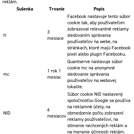
reklám.
Sušenka
Trvanie
Popis
Facebook nastavuje tento súbor
cookie tak, aby používateľom
zobrazoval relevantné reklamy
3
fr
sledovaním správania
mesiace
používateľov na webe, na
stránkach, ktoré majú Facebook
pixel alebo plugin Facebooku.
Quantserve nastavuje súbor
cookie mc na anonymné
1 rok 1
mc
sledovanie správania
mesiac
používateľov na webovej
lokalite.
Súbor cookie NID nastavený
spoločnosťou Google sa používa
na reklamné účely; na
6
NID
obmedzenie počtu zobrazení
mesiacov
reklamy používateľovi, na
stlmenie nechcených reklám a
na meranie účinnosti reklám.