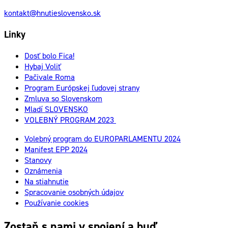
kontakt@hnutieslovensko.sk
Linky
Dosť bolo Fica!
Hybaj Voliť
Pačivale Roma
Program Európskej ľudovej strany
Zmluva so Slovenskom
Mladí SLOVENSKO
VOLEBNÝ PROGRAM 2023
Volebný program do EUROPARLAMENTU 2024
Manifest EPP 2024
Stanovy
Oznámenia
Na stiahnutie
Spracovanie osobných údajov
Používanie cookies
Zostaň s nami v spojení a buď