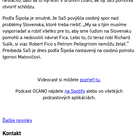
nestačilo, dalo sa to vyriešiť v druhom čítaní, ak by SaS pomohla
otvoriť schôdzu.
Podľa Šipoša je smutné, že SaS povýšila osobný spor nad
problémy Slovenska, ktoré treba riešiť. „My sa s tým musíme
vysporiadať a robiť všetko pre to, aby sme ľuďom na Slovensku
pomohli a nedovolili návrat Fica. Lebo to, čo teraz robí Richard
Sulík, si viac Robert Fico s Petrom Pellegrinim nemôžu želať.“
Predseda SaS je dnes podľa Šipoša nastavený na osobnú pomstu
Igorovi Matovičovi.
Videocast si môžete
pozrieť tu.
Podcast OĽANO nájdete
na Spotify
alebo vo všetkých
podcastových aplikáciách.
Ďalšie novinky
Kontakt