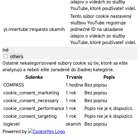
údajov o videách zo služby
YouTube, ktoré používateľ videl.
Tento súbor cookie nastavený
službou YouTube registruje
yt.innertube::requests
okamih
jedinečné ID na ukladanie
údajov o videách zo služby
YouTube, ktoré používateľ videl.
Iné
others
Ostatné nekategorizované súbory cookie sú tie, ktoré sa ešte
analyzujú a neboli ešte zaradené do žiadnej kategórie.
Sušenka
Trvanie
Popis
COMPASS
1 hodina
Bez popisu
cookie_consent_marketing
1 rok
Bez popisu
cookie_consent_necessary
1 rok
Bez popisu
cookie_consent_performance
1 rok
Popis nie je k dispozícii.
cookie_consent_targeting
1 rok
Popis nie je k dispozícii.
loglevel
okamih
Bez popisu
Powered by