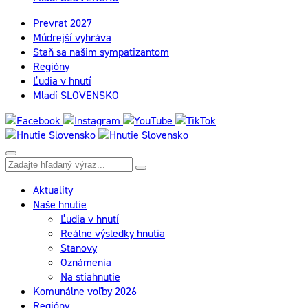
Prevrat 2027
Múdrejší vyhráva
Staň sa našim sympatizantom
Regióny
Ľudia v hnutí
Mladí SLOVENSKO
Aktuality
Naše hnutie
Ľudia v hnutí
Reálne výsledky hnutia
Stanovy
Oznámenia
Na stiahnutie
Komunálne voľby 2026
Regióny