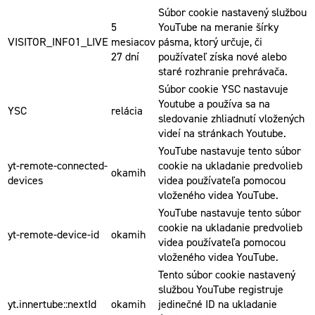
Súbor cookie nastavený službou
5
YouTube na meranie šírky
VISITOR_INFO1_LIVE
mesiacov
pásma, ktorý určuje, či
27 dní
používateľ získa nové alebo
staré rozhranie prehrávača.
Súbor cookie YSC nastavuje
Youtube a používa sa na
YSC
relácia
sledovanie zhliadnutí vložených
videí na stránkach Youtube.
YouTube nastavuje tento súbor
yt-remote-connected-
cookie na ukladanie predvolieb
okamih
devices
videa používateľa pomocou
vloženého videa YouTube.
YouTube nastavuje tento súbor
cookie na ukladanie predvolieb
yt-remote-device-id
okamih
videa používateľa pomocou
vloženého videa YouTube.
Tento súbor cookie nastavený
službou YouTube registruje
yt.innertube::nextId
okamih
jedinečné ID na ukladanie