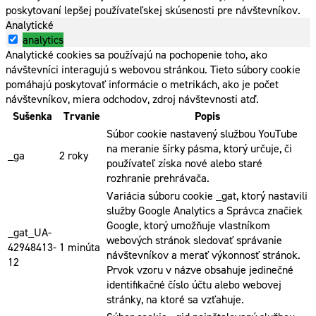
poskytovaní lepšej používateľskej skúsenosti pre návštevníkov.
Analytické
analytics
Analytické cookies sa používajú na pochopenie toho, ako
návštevníci interagujú s webovou stránkou. Tieto súbory cookie
pomáhajú poskytovať informácie o metrikách, ako je počet
návštevníkov, miera odchodov, zdroj návštevnosti atď.
Sušenka
Trvanie
Popis
Súbor cookie nastavený službou YouTube
na meranie šírky pásma, ktorý určuje, či
_ga
2 roky
používateľ získa nové alebo staré
rozhranie prehrávača.
Variácia súboru cookie _gat, ktorý nastavili
služby Google Analytics a Správca značiek
Google, ktorý umožňuje vlastníkom
_gat_UA-
webových stránok sledovať správanie
42948413-
1 minúta
návštevníkov a merať výkonnosť stránok.
12
Prvok vzoru v názve obsahuje jedinečné
identifikačné číslo účtu alebo webovej
stránky, na ktoré sa vzťahuje.