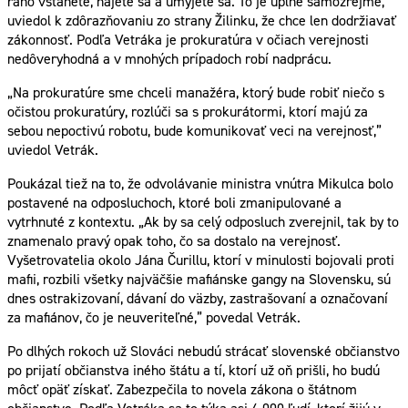
ráno vstanete, najete sa a umyjete sa. To je úplne samozrejmé,“
uviedol k zdôrazňovaniu zo strany Žilinku, že chce len dodržiavať
zákonnosť. Podľa Vetráka je prokuratúra v očiach verejnosti
nedôveryhodná a v mnohých prípadoch robí nadprácu.
„Na prokuratúre sme chceli manažéra, ktorý bude robiť niečo s
očistou prokuratúry, rozlúči sa s prokurátormi, ktorí majú za
sebou nepoctivú robotu, bude komunikovať veci na verejnosť,”
uviedol Vetrák.
Poukázal tiež na to, že odvolávanie ministra vnútra Mikulca bolo
postavené na odposluchoch, ktoré boli zmanipulované a
vytrhnuté z kontextu. „Ak by sa celý odposluch zverejnil, tak by to
znamenalo pravý opak toho, čo sa dostalo na verejnosť.
Vyšetrovatelia okolo Jána Čurillu, ktorí v minulosti bojovali proti
mafii, rozbili všetky najväčšie mafiánske gangy na Slovensku, sú
dnes ostrakizovaní, dávaní do väzby, zastrašovaní a označovaní
za mafiánov, čo je neuveriteľné,” povedal Vetrák.
Po dlhých rokoch už Slováci nebudú strácať slovenské občianstvo
po prijatí občianstva iného štátu a tí, ktorí už oň prišli, ho budú
môcť opäť získať. Zabezpečila to novela zákona o štátnom