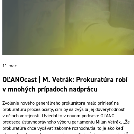
11.
mar
OĽANOcast | M. Vetrák: Prokuratúra robí
v mnohých prípadoch nadprácu
Zvolenie nového generálneho prokurátora malo priniesť na
prokuratúru proces očisty, čim by sa zvýšila jej dôveryhodnosť
v očiach verejnosti. Uviedol to v novom podcaste OĽANO
predseda ústavnoprávneho výboru parlamentu Milan Vetrák. „Že
prokuratúra chce vydávať zákonné rozhodnutia, to je ako keď