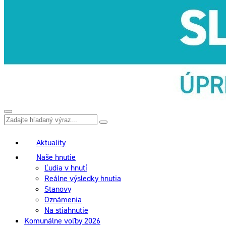
Aktuality
Naše hnutie
Ľudia v hnutí
Reálne výsledky hnutia
Stanovy
Oznámenia
Na stiahnutie
Komunálne voľby 2026