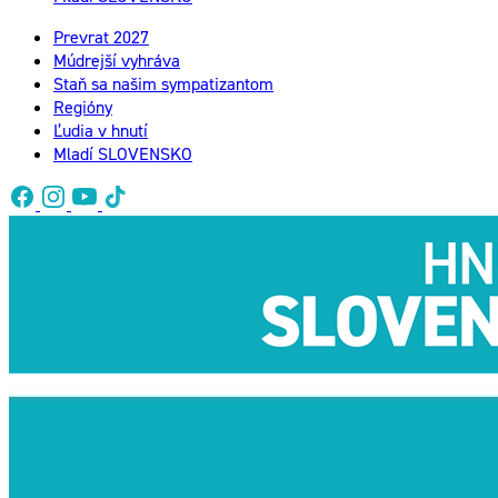
Prevrat 2027
Múdrejší vyhráva
Staň sa našim sympatizantom
Regióny
Ľudia v hnutí
Mladí SLOVENSKO