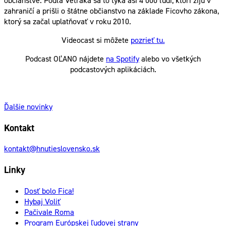
občianstve. Podľa Vetráka sa to týka asi 4 000 ľudí, ktorí žijú v
zahraničí a prišli o štátne občianstvo na základe Ficovho zákona,
ktorý sa začal uplatňovať v roku 2010.
Videocast si môžete
pozrieť tu.
Podcast OĽANO nájdete
na Spotify
alebo vo všetkých
podcastových aplikáciách.
Ďalšie novinky
Kontakt
kontakt@hnutieslovensko.sk
Linky
Dosť bolo Fica!
Hybaj Voliť
Pačivale Roma
Program Európskej ľudovej strany