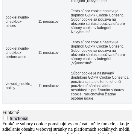
kategórii „Nevyhnutné“.
Tento súbor cookie nastavuje
doplnok GDPR Cookie Consent.
cookielawinfo-
Súbor cookie sa používa na
checkbox-
11 mesiacov
uloženie súhlasu používateľa pre
others
súbory cookie v kategórii
Nevyhnutné.
Tento súbor cookie nastavuje
doplnok GDPR Cookie Consent.
cookielawinfo-
Súbor cookie sa používa na
checkbox-
11 mesiacov
uloženie súhlasu používateľa pre
performance
súbory cookie v kategórii
„Výkonostné“.
Súbor cookie je nastavený
doplnkom GDPR Cookie Consent a
používa sa na uloženie toho, či
viewed_cookie_
11 mesiacov
používateľ súhlasil alebo
policy
nesúhlasil s používaním súborov
cookie. Neuchováva žiadne
osobné údaje.
Funkčné
functional
Funkčné súbory cookie pomáhajú vykonávať určité funkcie, ako je
zdieľanie obsahu webovej stránky na platformách sociálnych médií,