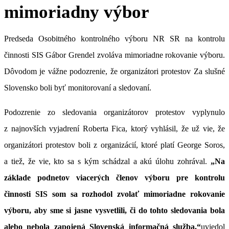
mimoriadny výbor
Predseda Osobitného kontrolného výboru NR SR na kontrolu
činnosti SIS Gábor Grendel zvoláva mimoriadne rokovanie výboru.
Dôvodom je vážne podozrenie, že organizátori protestov Za slušné
Slovensko boli byť monitorovaní a sledovaní.
Podozrenie zo sledovania organizátorov protestov vyplynulo
z najnovších vyjadrení Roberta Fica, ktorý vyhlásil, že už vie, že
organizátori protestov boli z organizácií, ktoré platí George Soros,
a tiež, že vie, kto sa s kým schádzal a akú úlohu zohrával.
„Na
základe podnetov viacerých členov výboru pre kontrolu
činnosti SIS som sa rozhodol zvolať mimoriadne rokovanie
výboru, aby sme si jasne vysvetlili, či do tohto sledovania bola
alebo nebola zapojená Slovenská informačná služba,“
uviedol