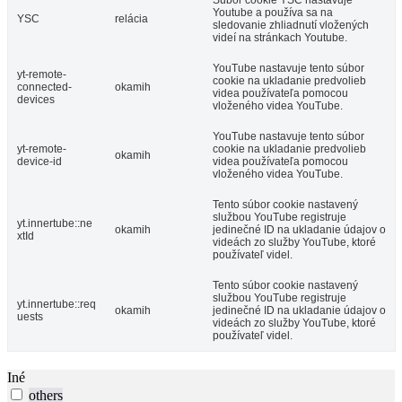
Youtube a používa sa na
YSC
relácia
sledovanie zhliadnutí vložených
videí na stránkach Youtube.
YouTube nastavuje tento súbor
yt-remote-
cookie na ukladanie predvolieb
connected-
okamih
videa používateľa pomocou
devices
vloženého videa YouTube.
YouTube nastavuje tento súbor
yt-remote-
cookie na ukladanie predvolieb
okamih
device-id
videa používateľa pomocou
vloženého videa YouTube.
Tento súbor cookie nastavený
službou YouTube registruje
yt.innertube::ne
okamih
jedinečné ID na ukladanie údajov o
xtId
videách zo služby YouTube, ktoré
používateľ videl.
Tento súbor cookie nastavený
službou YouTube registruje
yt.innertube::req
okamih
jedinečné ID na ukladanie údajov o
uests
videách zo služby YouTube, ktoré
používateľ videl.
Iné
others