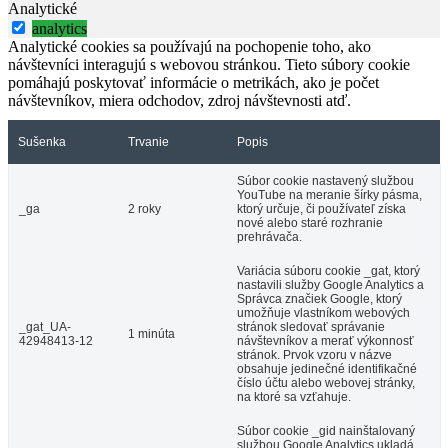
Analytické
analytics
Analytické cookies sa používajú na pochopenie toho, ako
návštevníci interagujú s webovou stránkou. Tieto súbory cookie
pomáhajú poskytovať informácie o metrikách, ako je počet
návštevníkov, miera odchodov, zdroj návštevnosti atď.
Sušenka
Trvanie
Popis
Súbor cookie nastavený službou
YouTube na meranie šírky pásma,
_ga
2 roky
ktorý určuje, či používateľ získa
nové alebo staré rozhranie
prehrávača.
Variácia súboru cookie _gat, ktorý
nastavili služby Google Analytics a
Správca značiek Google, ktorý
umožňuje vlastníkom webových
_gat_UA-
stránok sledovať správanie
1 minúta
42948413-12
návštevníkov a merať výkonnosť
stránok. Prvok vzoru v názve
obsahuje jedinečné identifikačné
číslo účtu alebo webovej stránky,
na ktoré sa vzťahuje.
Súbor cookie _gid nainštalovaný
službou Google Analytics ukladá