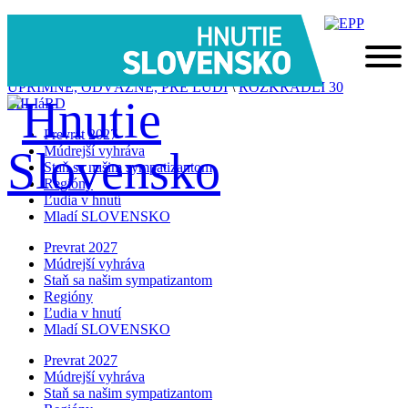
ÚPRIMNE, ODVÁŽNE, PRE ĽUDÍ
\
ROZKRADLI 30
MILIáRD
Prevrat 2027
Múdrejší vyhráva
Staň sa našim sympatizantom
Regióny
Ľudia v hnutí
Mladí SLOVENSKO
Prevrat 2027
Múdrejší vyhráva
Staň sa našim sympatizantom
Regióny
Ľudia v hnutí
Mladí SLOVENSKO
Prevrat 2027
Múdrejší vyhráva
Staň sa našim sympatizantom