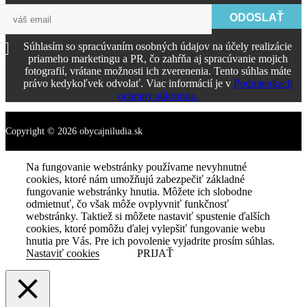
ODOSLAŤ
Súhlasím so spracúvaním osobných údajov na účely realizácie
priameho marketingu a PR, čo zahŕňa aj spracúvanie mojich
fotografií, vrátane možnosti ich zverenenia. Tento súhlas máte
právo kedykoľvek odvolať. Viac informácií je v
Podmienkach
ochrany súkromia.
Copyright © 2026 obycajniludia.sk
Na fungovanie webstránky používame nevyhnutné
cookies, ktoré nám umožňujú zabezpečiť základné
fungovanie webstránky hnutia. Môžete ich slobodne
odmietnuť, čo však môže ovplyvniť funkčnosť
webstránky. Taktiež si môžete nastaviť spustenie ďalších
cookies, ktoré pomôžu ďalej vylepšiť fungovanie webu
hnutia pre Vás. Pre ich povolenie vyjadrite prosím súhlas.
Nastaviť cookies
PRIJAŤ