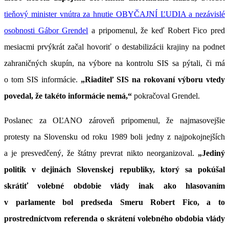
tieňový minister vnútra za hnutie OBYČAJNÍ ĽUDIA a nezávislé
osobnosti Gábor Grendel
a pripomenul, že keď Robert Fico pred
mesiacmi prvýkrát začal hovoriť o destabilizácii krajiny na podnet
zahraničných skupín, na výbore na kontrolu SIS sa pýtali, či má
o tom SIS informácie.
„Riaditeľ SIS na rokovaní výboru vtedy
povedal, že takéto informácie nemá,“
pokračoval Grendel.
Poslanec za OĽANO zároveň pripomenul, že najmasovejšie
protesty na Slovensku od roku 1989 boli jedny z najpokojnejších
a je presvedčený, že štátny prevrat nikto neorganizoval.
„Jediný
politik v dejinách Slovenskej republiky, ktorý sa pokúšal
skrátiť volebné obdobie vlády inak ako hlasovaním
v parlamente bol predseda Smeru Robert Fico, a to
prostredníctvom referenda o skrátení volebného obdobia vlády