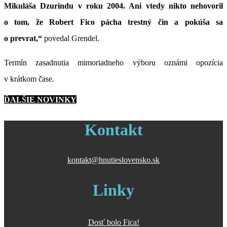
Mikuláša Dzurindu v roku 2004. Ani vtedy nikto nehovoril
o tom, že Robert Fico pácha trestný čin a pokúša sa
o prevrat,“
povedal Grendel.
Termín zasadnutia mimoriadneho výboru oznámi opozícia
v krátkom čase.
ĎALŠIE NOVINKY
Kontakt
kontakt@hnutieslovensko.sk
Linky
Dosť bolo Fica!