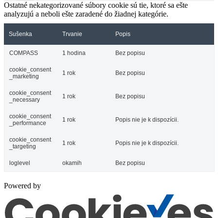
Ostatné nekategorizované súbory cookie sú tie, ktoré sa ešte
analyzujú a neboli ešte zaradené do žiadnej kategórie.
Sušenka
Trvanie
Popis
COMPASS
1 hodina
Bez popisu
cookie_consent
1 rok
Bez popisu
_marketing
cookie_consent
1 rok
Bez popisu
_necessary
cookie_consent
1 rok
Popis nie je k dispozícii.
_performance
cookie_consent
1 rok
Popis nie je k dispozícii.
_targeting
loglevel
okamih
Bez popisu
Powered by