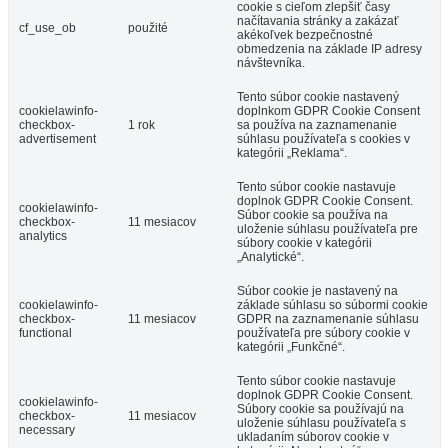
cookie s cieľom zlepšiť časy
načítavania stránky a zakázať
cf_use_ob
použité
akékoľvek bezpečnostné
obmedzenia na základe IP adresy
návštevníka.
Tento súbor cookie nastavený
cookielawinfo-
doplnkom GDPR Cookie Consent
checkbox-
1 rok
sa používa na zaznamenanie
advertisement
súhlasu používateľa s cookies v
kategórii „Reklama“.
Tento súbor cookie nastavuje
doplnok GDPR Cookie Consent.
cookielawinfo-
Súbor cookie sa používa na
checkbox-
11 mesiacov
uloženie súhlasu používateľa pre
analytics
súbory cookie v kategórii
„Analytické“.
Súbor cookie je nastavený na
cookielawinfo-
základe súhlasu so súbormi cookie
checkbox-
11 mesiacov
GDPR na zaznamenanie súhlasu
functional
používateľa pre súbory cookie v
kategórii „Funkčné“.
Tento súbor cookie nastavuje
doplnok GDPR Cookie Consent.
cookielawinfo-
Súbory cookie sa používajú na
checkbox-
11 mesiacov
uloženie súhlasu používateľa s
necessary
ukladaním súborov cookie v