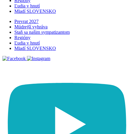
Regióny
Ľudia v hnutí
Mladí SLOVENSKO
Prevrat 2027
Múdrejší vyhráva
Staň sa našim sympatizantom
Regióny
Ľudia v hnutí
Mladí SLOVENSKO