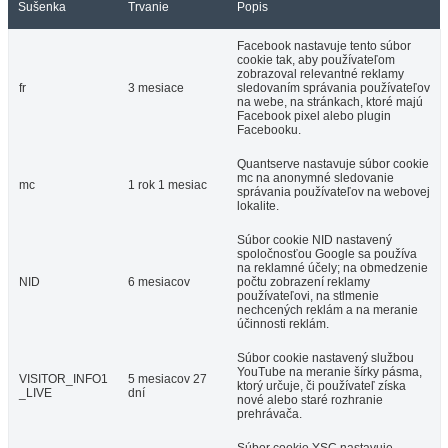
Sušenka
Trvanie
Popis
Facebook nastavuje tento súbor
cookie tak, aby používateľom
zobrazoval relevantné reklamy
fr
3 mesiace
sledovaním správania používateľov
na webe, na stránkach, ktoré majú
Facebook pixel alebo plugin
Facebooku.
Quantserve nastavuje súbor cookie
mc na anonymné sledovanie
mc
1 rok 1 mesiac
správania používateľov na webovej
lokalite.
Súbor cookie NID nastavený
spoločnosťou Google sa používa
na reklamné účely; na obmedzenie
NID
6 mesiacov
počtu zobrazení reklamy
používateľovi, na stlmenie
nechcených reklám a na meranie
účinnosti reklám.
Súbor cookie nastavený službou
YouTube na meranie šírky pásma,
VISITOR_INFO1
5 mesiacov 27
ktorý určuje, či používateľ získa
_LIVE
dní
nové alebo staré rozhranie
prehrávača.
Súbor cookie YSC nastavuje