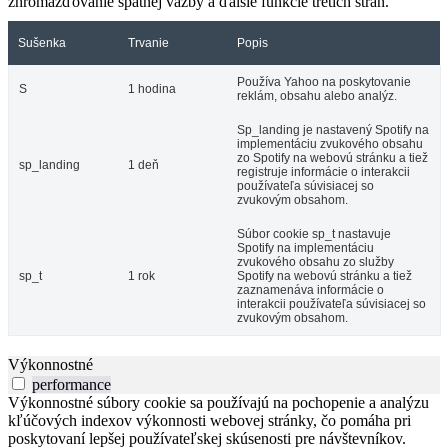
zhromažďovanie spätnej väzby a ďalšie funkcie tretích strán.
Sušenka
Trvanie
Popis
Používa Yahoo na poskytovanie
S
1 hodina
reklám, obsahu alebo analýz.
Sp_landing je nastavený Spotify na
implementáciu zvukového obsahu
zo Spotify na webovú stránku a tiež
sp_landing
1 deň
registruje informácie o interakcii
používateľa súvisiacej so
zvukovým obsahom.
Súbor cookie sp_t nastavuje
Spotify na implementáciu
zvukového obsahu zo služby
sp_t
1 rok
Spotify na webovú stránku a tiež
zaznamenáva informácie o
interakcii používateľa súvisiacej so
zvukovým obsahom.
Výkonnostné
performance
Výkonnostné súbory cookie sa používajú na pochopenie a analýzu
kľúčových indexov výkonnosti webovej stránky, čo pomáha pri
poskytovaní lepšej používateľskej skúsenosti pre návštevníkov.