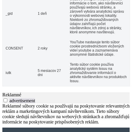
informácie o tom, ako návštevníci
používajú webovú stránku, a
zároveň vytvára analytickú správu
_gid
1 deň
o výkonnosti webovej lokality.
Niektoré zo zhromažďovaných
údajov zahŕňajú počet
návštevníkov, ich zdroj a stránky,
ktoré anonymne navštevujú.
YouTube nastavuje tento súbor
cookie prostredníctvom vložených
CONSENT
2 roky
videí youtube a zaznamenáva
anonymné štatistické údaje.
Tento súbor cookie používa
analytický systém Issuu na
5 mesiacov 27
iutk
zhromažďovanie informácií o
dni
aktivite návštevníkov na produktoch
Issuu.
Reklamné
advertisement
Reklamné súbory cookie sa používajú na poskytovanie relevantných
reklám a marketingových kampaní návštevníkom. Tieto súbory
cookie sledujú návštevníkov na webových stránkach a zhromažďujú
informácie na poskytovanie prispôsobených reklám.