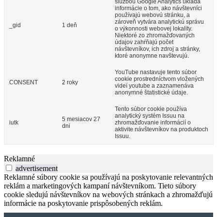
službou Google Analytics ukladá
informácie o tom, ako návštevníci
používajú webovú stránku, a
zároveň vytvára analytickú správu
_gid
1 deň
o výkonnosti webovej lokality.
Niektoré zo zhromažďovaných
údajov zahŕňajú počet
návštevníkov, ich zdroj a stránky,
ktoré anonymne navštevujú.
YouTube nastavuje tento súbor
cookie prostredníctvom vložených
CONSENT
2 roky
videí youtube a zaznamenáva
anonymné štatistické údaje.
Tento súbor cookie používa
analytický systém Issuu na
5 mesiacov 27
iutk
zhromažďovanie informácií o
dni
aktivite návštevníkov na produktoch
Issuu.
Reklamné
advertisement
Reklamné súbory cookie sa používajú na poskytovanie relevantných
reklám a marketingových kampaní návštevníkom. Tieto súbory
cookie sledujú návštevníkov na webových stránkach a zhromažďujú
informácie na poskytovanie prispôsobených reklám.