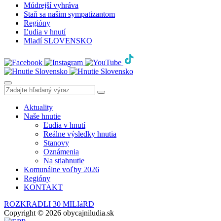
Múdrejší vyhráva
Staň sa našim sympatizantom
Regióny
Ľudia v hnutí
Mladí SLOVENSKO
Aktuality
Naše hnutie
Ľudia v hnutí
Reálne výsledky hnutia
Stanovy
Oznámenia
Na stiahnutie
Komunálne voľby 2026
Regióny
KONTAKT
ROZKRADLI 30 MILIáRD
Copyright © 2026 obycajniludia.sk