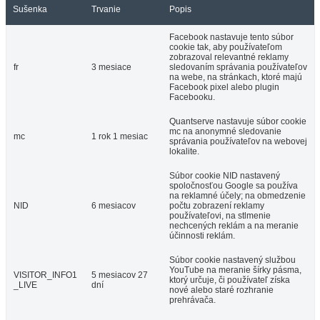
Sušenka
Trvanie
Popis
Facebook nastavuje tento súbor
cookie tak, aby používateľom
zobrazoval relevantné reklamy
fr
3 mesiace
sledovaním správania používateľov
na webe, na stránkach, ktoré majú
Facebook pixel alebo plugin
Facebooku.
Quantserve nastavuje súbor cookie
mc na anonymné sledovanie
mc
1 rok 1 mesiac
správania používateľov na webovej
lokalite.
Súbor cookie NID nastavený
spoločnosťou Google sa používa
na reklamné účely; na obmedzenie
NID
6 mesiacov
počtu zobrazení reklamy
používateľovi, na stlmenie
nechcených reklám a na meranie
účinnosti reklám.
Súbor cookie nastavený službou
YouTube na meranie šírky pásma,
VISITOR_INFO1
5 mesiacov 27
ktorý určuje, či používateľ získa
_LIVE
dní
nové alebo staré rozhranie
prehrávača.