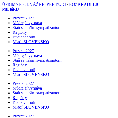
ÚPRIMNE, ODVÁŽNE, PRE ĽUDÍ
\
ROZKRADLI 30
MILIáRD
Prevrat 2027
Múdrejší vyhráva
Staň sa našim sympatizantom
Regióny
Ľudia v hnutí
Mladí SLOVENSKO
Prevrat 2027
Múdrejší vyhráva
Staň sa našim sympatizantom
Regióny
Ľudia v hnutí
Mladí SLOVENSKO
Prevrat 2027
Múdrejší vyhráva
Staň sa našim sympatizantom
Regióny
Ľudia v hnutí
Mladí SLOVENSKO
Prevrat 2027