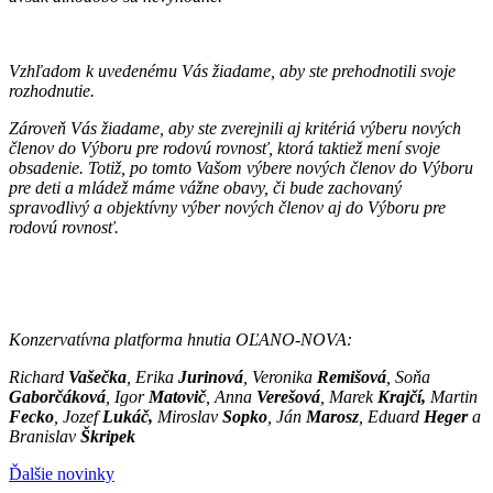
Vzhľadom k uvedenému Vás žiadame, aby ste prehodnotili svoje
rozhodnutie.
Zároveň Vás žiadame, aby ste zverejnili aj kritériá výberu nových
členov do Výboru pre rodovú rovnosť, ktorá taktiež mení svoje
obsadenie. Totiž, po tomto Vašom výbere nových členov do Výboru
pre deti a mládež máme vážne obavy, či bude zachovaný
spravodlivý a objektívny výber nových členov aj do Výboru pre
rodovú rovnosť.
Konzervatívna platforma hnutia OĽANO-NOVA:
Richard
Vašečka
, Erika
Jurinová
, Veronika
Remišová
, Soňa
Gaborčáková
, Igor
Matovič
, Anna
Verešová
, Marek
Krajčí,
Martin
Fecko
, Jozef
Lukáč,
Miroslav
Sopko
, Ján
Marosz
, Eduard
Heger
a
Branislav
Škripek
Ďalšie novinky