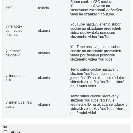
Súbor cookie YSC nastavuje
Youtube a používa sa na
YSC
relácia
sledovanie zhliadnutí vložených
videí na stránkach Youtube.
YouTube nastavuje tento súbor
yt-remote-
cookie na ukladanie predvolieb
connected-
okamih
videa používateľa pomocou
devices
vloženého videa YouTube.
YouTube nastavuje tento súbor
yt-remote-
cookie na ukladanie predvolieb
okamih
device-id
videa používateľa pomocou
vloženého videa YouTube.
Tento súbor cookie nastavený
službou YouTube registruje
yt.innertube::ne
okamih
jedinečné ID na ukladanie údajov o
xtId
videách zo služby YouTube, ktoré
používateľ videl.
Tento súbor cookie nastavený
službou YouTube registruje
yt.innertube::req
okamih
jedinečné ID na ukladanie údajov o
uests
videách zo služby YouTube, ktoré
používateľ videl.
Iné
others