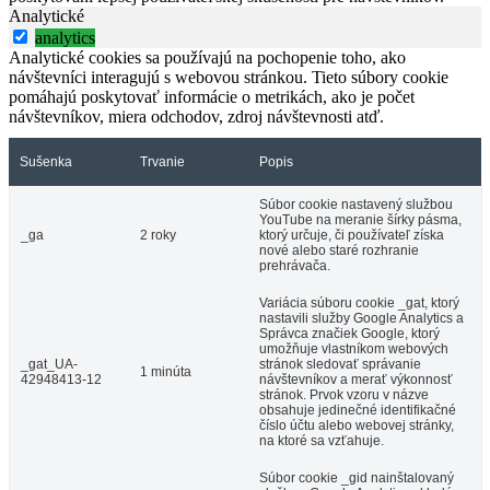
Analytické
analytics
Analytické cookies sa používajú na pochopenie toho, ako
návštevníci interagujú s webovou stránkou. Tieto súbory cookie
pomáhajú poskytovať informácie o metrikách, ako je počet
návštevníkov, miera odchodov, zdroj návštevnosti atď.
Sušenka
Trvanie
Popis
Súbor cookie nastavený službou
YouTube na meranie šírky pásma,
_ga
2 roky
ktorý určuje, či používateľ získa
nové alebo staré rozhranie
prehrávača.
Variácia súboru cookie _gat, ktorý
nastavili služby Google Analytics a
Správca značiek Google, ktorý
umožňuje vlastníkom webových
_gat_UA-
stránok sledovať správanie
1 minúta
42948413-12
návštevníkov a merať výkonnosť
stránok. Prvok vzoru v názve
obsahuje jedinečné identifikačné
číslo účtu alebo webovej stránky,
na ktoré sa vzťahuje.
Súbor cookie _gid nainštalovaný