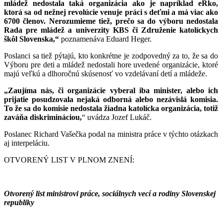
mládež nedostala taká organizácia ako je napríklad eRko,
ktorá sa od nežnej revolúcie venuje práci s deťmi a má viac ako
6700 členov. Nerozumieme tiež, prečo sa do výboru nedostala
Rada pre mládež a univerzity KBS či Združenie katolíckych
škôl Slovenska,“
poznamenáva Eduard Heger.
Poslanci sa tiež pýtajú, kto konkrétne je zodpovedný za to, že sa do
Výboru pre deti a mládež nedostali hore uvedené organizácie, ktoré
majú veľkú a dlhoročnú skúsenosť vo vzdelávaní detí a mládeže.
„Zaujíma nás, či organizácie vyberal iba minister, alebo ich
prijatie posudzovala nejaká odborná alebo nezávislá komisia.
To že sa do komisie nedostala žiadna katolícka organizácia, totiž
zaváňa diskrimináciou,
“ uvádza Jozef Lukáč.
Poslanec Richard Vašečka podal na ministra práce v týchto otázkach
aj interpeláciu.
OTVORENÝ LIST V PLNOM ZNENÍ:
Otvorený list ministrovi práce, sociálnych vecí a rodiny Slovenskej
republiky