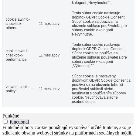
kategórii „Nevyhnutné“.
Tento súbor cookie nastavuje
doplnok GDPR Cookie Consent.
cookielawinfo-
Súbor cookie sa používa na
checkbox-
11 mesiacov
uloženie súhlasu používateľa pre
others
súbory cookie v kategórii
Nevyhnutné.
Tento súbor cookie nastavuje
doplnok GDPR Cookie Consent.
cookielawinfo-
Súbor cookie sa používa na
checkbox-
11 mesiacov
uloženie súhlasu používateľa pre
performance
súbory cookie v kategórii
„Výkonostné“.
Súbor cookie je nastavený
doplnkom GDPR Cookie Consent a
používa sa na uloženie toho, či
viewed_cookie_
11 mesiacov
používateľ súhlasil alebo
policy
nesúhlasil s používaním súborov
cookie. Neuchováva žiadne
osobné údaje.
Funkčné
functional
Funkčné súbory cookie pomáhajú vykonávať určité funkcie, ako je
zdieľanie obsahu webovej stránky na platformách sociálnych médií,