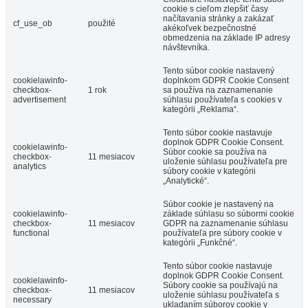
cookie s cieľom zlepšiť časy
načítavania stránky a zakázať
cf_use_ob
použité
akékoľvek bezpečnostné
obmedzenia na základe IP adresy
návštevníka.
Tento súbor cookie nastavený
cookielawinfo-
doplnkom GDPR Cookie Consent
checkbox-
1 rok
sa používa na zaznamenanie
advertisement
súhlasu používateľa s cookies v
kategórii „Reklama“.
Tento súbor cookie nastavuje
doplnok GDPR Cookie Consent.
cookielawinfo-
Súbor cookie sa používa na
checkbox-
11 mesiacov
uloženie súhlasu používateľa pre
analytics
súbory cookie v kategórii
„Analytické“.
Súbor cookie je nastavený na
cookielawinfo-
základe súhlasu so súbormi cookie
checkbox-
11 mesiacov
GDPR na zaznamenanie súhlasu
functional
používateľa pre súbory cookie v
kategórii „Funkčné“.
Tento súbor cookie nastavuje
doplnok GDPR Cookie Consent.
cookielawinfo-
Súbory cookie sa používajú na
checkbox-
11 mesiacov
uloženie súhlasu používateľa s
necessary
ukladaním súborov cookie v