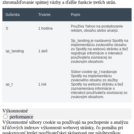
zhromažďovanie spätnej väzby a ďalšie funkcie tretích strán.
Sušenka
Trvanie
Popis
Používa Yahoo na poskytovanie
S
1 hodina
reklám, obsahu alebo analýz.
Sp_landing je nastavený Spotify na
implementáciu zvukového obsahu
zo Spotify na webovú stránku a tiež
sp_landing
1 deň
registruje informácie o interakcii
používateľa súvisiacej so
zvukovým obsahom.
Súbor cookie sp_t nastavuje
Spotify na implementáciu
zvukového obsahu zo služby
sp_t
1 rok
Spotify na webovú stránku a tiež
zaznamenáva informácie o
interakcii používateľa súvisiacej so
zvukovým obsahom.
Výkonnostné
performance
Výkonnostné súbory cookie sa používajú na pochopenie a analýzu
kľúčových indexov výkonnosti webovej stránky, čo pomáha pri
poskytovaní lepšej používateľskej skúsenosti pre návštevníkov.