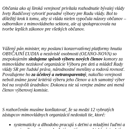
Občania ako aj široká verejnosť privítala rozhodnutie bývalej vlády
Ivety Radičovej vytvoriť poradné výbory pre Radu vlády. Bol to
dôležitý krok k tomu, aby si vláda nielen vypočula názory občanov –
odborníkov z mimovládneho sektora, ale aj spolupracovala na
tvorbe lepších zákonov pre všetkých občanov.
Vážený pán minister, my poslanci konzervatívnej platformy hnutia
OBYČAJNÍ ĽUDIA a nezávislé osobnosti (OĽANO-NOVA) so
znepokojením
sledujeme spôsob výberu nových členov
komory za
mimovládne neziskové organizácie Výboru pre deti a mládež Rady
vlády SR pre ľudské práva, národnostné menšiny a rodovú rovnosť.
Považujeme ho
za účelový a netransparentný
, nakoľko verejnosti
neboli známe jasné kritériá výberu jeho členov a ich samotný výber
bol na svojvôli úradníkov. Dokonca nie sú verejne známe ani mená
členov výberovej komisie.
S rozhorčením musíme konštatovať, že sa medzi 12 vybratých
zástupcov mimovládnych organizácií nedostali tie, ktoré:
systematicky a dlhodobo pracujú s deťmi a mladými ľuďmi a