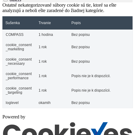
Ostatné nekategorizované súbory cookie sú tie, ktoré sa ešte
analyzujú a neboli ešte zaradené do žiadnej kategórie.
Sušenka
Trvanie
Popis
COMPASS
1 hodina
Bez popisu
cookie_consent
1 rok
Bez popisu
_marketing
cookie_consent
1 rok
Bez popisu
_necessary
cookie_consent
1 rok
Popis nie je k dispozícii.
_performance
cookie_consent
1 rok
Popis nie je k dispozícii.
_targeting
loglevel
okamih
Bez popisu
Powered by