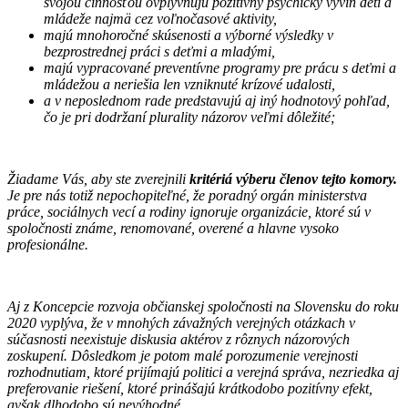
svojou činnosťou ovplyvňujú pozitívny psychický vývin detí a
mládeže najmä cez voľnočasové aktivity,
majú mnohoročné skúsenosti a výborné výsledky v
bezprostrednej práci s deťmi a mladými,
majú vypracované preventívne programy pre prácu s deťmi a
mládežou a neriešia len vzniknuté krízové udalosti,
a v neposlednom rade predstavujú aj iný hodnotový pohľad,
čo je pri dodržaní plurality názorov veľmi dôležité;
Žiadame Vás, aby ste zverejnili
kritériá výberu členov tejto komory.
Je pre nás totiž nepochopiteľné, že poradný orgán ministerstva
práce, sociálnych vecí a rodiny ignoruje organizácie, ktoré sú v
spoločnosti známe, renomované, overené a hlavne vysoko
profesionálne.
Aj z Koncepcie rozvoja občianskej spoločnosti na Slovensku do roku
2020 vyplýva, že v mnohých závažných verejných otázkach v
súčasnosti neexistuje diskusia aktérov z rôznych názorových
zoskupení. Dôsledkom je potom malé porozumenie verejnosti
rozhodnutiam, ktoré prijímajú politici a verejná správa, nezriedka aj
preferovanie riešení, ktoré prinášajú krátkodobo pozitívny efekt,
avšak dlhodobo sú nevýhodné.