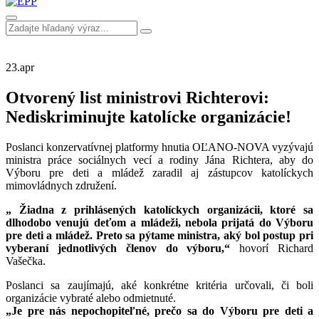
23.
apr
Otvorený list ministrovi Richterovi:
Nediskriminujte katolícke organizácie!
Poslanci konzervatívnej platformy hnutia OĽANO-NOVA vyzývajú
ministra práce sociálnych vecí a rodiny Jána Richtera, aby do
Výboru pre deti a mládež zaradil aj zástupcov katolíckych
mimovládnych združení.
„ Žiadna z prihlásených katolíckych organizácii, ktoré sa
dlhodobo venujú deťom a mládeži, nebola prijatá do Výboru
pre deti a mládež. Preto sa pýtame ministra, aký bol postup pri
vyberaní jednotlivých členov do výboru,“
hovorí Richard
Vašečka.
Poslanci sa zaujímajú, aké konkrétne kritéria určovali, či boli
organizácie vybraté alebo odmietnuté.
„Je pre nás nepochopiteľné, prečo sa do Výboru pre deti a