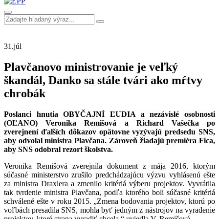
31.
júl
Plavčanovo ministrovanie je veľký
škandál, Danko sa stále tvári ako mŕtvy
chrobák
Poslanci hnutia OBYČAJNÍ ĽUDIA a nezávislé osobnosti
(OĽANO) Veronika Remišová a Richard Vašečka po
zverejnení ďalších dôkazov opätovne vyzývajú predsedu SNS,
aby odvolal ministra Plavčana. Zároveň žiadajú premiéra Fica,
aby SNS odobral rezort školstva.
Veronika Remišová zverejnila dokument z mája 2016, ktorým
súčasné ministerstvo zrušilo predchádzajúcu výzvu vyhlásenú ešte
za ministra Draxlera a zmenilo kritériá výberu projektov. Vyvrátila
tak tvrdenie ministra Plavčana, podľa ktorého boli súčasné kritériá
schválené ešte v roku 2015. „Zmena bodovania projektov, ktorú po
voľbách presadila SNS, mohla byť jedným z nástrojov na vyradenie
projektov, ktoré strana vyradiť chcela,“ uviedla V. Remišová.