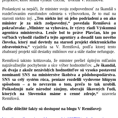
Poslankyni sa nepáči, že minister svoju zodpovednosť za škandál s
rozdeľovaním eurofondov odmieta s výhovorkou, že to mal na
starosti niekto iný.
„Ten niekto iný sú jeho podriadení a on ako
minister je za nich zodpovedný,“ povedala Remišová a
pokračovala: „Minister sa vyhovára, že výzvy riadi Výskumná
agentúra ministerstva. Lenže bol to práve Plavčan, kto po
voľbách vyhodil riaditeľa tejto agentúry a dosadil tam nového
človeka, ktorý mal dovtedy na starosti projekt elektronického
zdravotníctva,“
vyjadrila sa V. Remišová, podľa ktorej tento
zbabraný projekt stál desiatky miliónov eur a stále riadne nefunguje.
Remišová takisto kritizovala, že minister prešiel úplným mlčaním
najzávažnejšie pochybenie a síce výber hodnotiteľov.
„Je škandál,
ak dvaja z akože nezávislých hodnotiteľov sú vysoko postavení
nominanti SNS na ministerstve školstva a pôdohospodárstva.
SNS sa celý systém rúca, peniaze rozdelili vyslovene hlúpym
spôsobom – a to nevravím o tom, prečo to tak urobili.
Poškodzujú naše národné záujmy, oberajú šikovných ľudí,
ktorých na Slovensku máme o cenné zdroje,“
uzavrela
Remišová.
Ďalšie dôležité fakty sú dostupné na blogu V Remišovej: