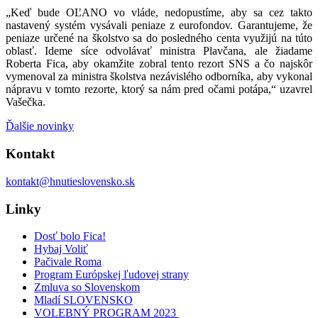
„Keď bude OĽANO vo vláde, nedopustíme, aby sa cez takto
nastavený systém vysávali peniaze z eurofondov. Garantujeme, že
peniaze určené na školstvo sa do posledného centa využijú na túto
oblasť. Ideme síce odvolávať ministra Plavčana, ale žiadame
Roberta Fica, aby okamžite zobral tento rezort SNS a čo najskôr
vymenoval za ministra školstva nezávislého odborníka, aby vykonal
nápravu v tomto rezorte, ktorý sa nám pred očami potápa,“ uzavrel
Vašečka.
Ďalšie novinky
Kontakt
kontakt@hnutieslovensko.sk
Linky
Dosť bolo Fica!
Hybaj Voliť
Pačivale Roma
Program Európskej ľudovej strany
Zmluva so Slovenskom
Mladí SLOVENSKO
VOLEBNÝ PROGRAM 2023