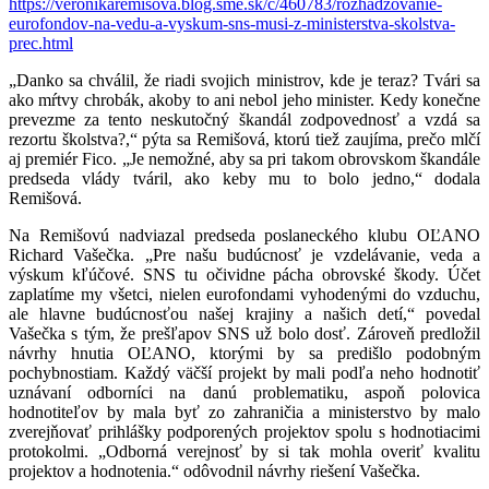
https://veronikaremisova.blog.sme.sk/c/460783/rozhadzovanie-
eurofondov-na-vedu-a-vyskum-sns-musi-z-ministerstva-skolstva-
prec.html
„Danko sa chválil, že riadi svojich ministrov, kde je teraz? Tvári sa
ako mŕtvy chrobák, akoby to ani nebol jeho minister. Kedy konečne
prevezme za tento neskutočný škandál zodpovednosť a vzdá sa
rezortu školstva?,“ pýta sa Remišová, ktorú tiež zaujíma, prečo mlčí
aj premiér Fico. „Je nemožné, aby sa pri takom obrovskom škandále
predseda vlády tváril, ako keby mu to bolo jedno,“ dodala
Remišová.
Na Remišovú nadviazal predseda poslaneckého klubu OĽANO
Richard Vašečka. „Pre našu budúcnosť je vzdelávanie, veda a
výskum kľúčové. SNS tu očividne pácha obrovské škody. Účet
zaplatíme my všetci, nielen eurofondami vyhodenými do vzduchu,
ale hlavne budúcnosťou našej krajiny a našich detí,“ povedal
Vašečka s tým, že prešľapov SNS už bolo dosť. Zároveň predložil
návrhy hnutia OĽANO, ktorými by sa predišlo podobným
pochybnostiam. Každý väčší projekt by mali podľa neho hodnotiť
uznávaní odborníci na danú problematiku, aspoň polovica
hodnotiteľov by mala byť zo zahraničia a ministerstvo by malo
zverejňovať prihlášky podporených projektov spolu s hodnotiacimi
protokolmi. „Odborná verejnosť by si tak mohla overiť kvalitu
projektov a hodnotenia.“ odôvodnil návrhy riešení Vašečka.