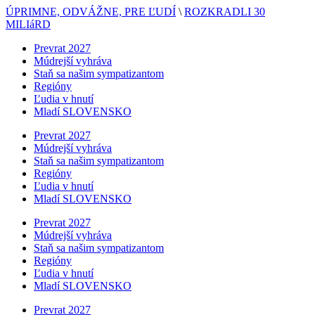
ÚPRIMNE, ODVÁŽNE, PRE ĽUDÍ
\
ROZKRADLI 30
MILIáRD
Prevrat 2027
Múdrejší vyhráva
Staň sa našim sympatizantom
Regióny
Ľudia v hnutí
Mladí SLOVENSKO
Prevrat 2027
Múdrejší vyhráva
Staň sa našim sympatizantom
Regióny
Ľudia v hnutí
Mladí SLOVENSKO
Prevrat 2027
Múdrejší vyhráva
Staň sa našim sympatizantom
Regióny
Ľudia v hnutí
Mladí SLOVENSKO
Prevrat 2027