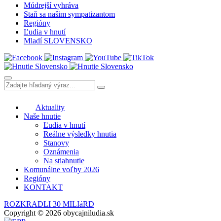
Múdrejší vyhráva
Staň sa našim sympatizantom
Regióny
Ľudia v hnutí
Mladí SLOVENSKO
Aktuality
Naše hnutie
Ľudia v hnutí
Reálne výsledky hnutia
Stanovy
Oznámenia
Na stiahnutie
Komunálne voľby 2026
Regióny
KONTAKT
ROZKRADLI 30 MILIáRD
Copyright © 2026 obycajniludia.sk