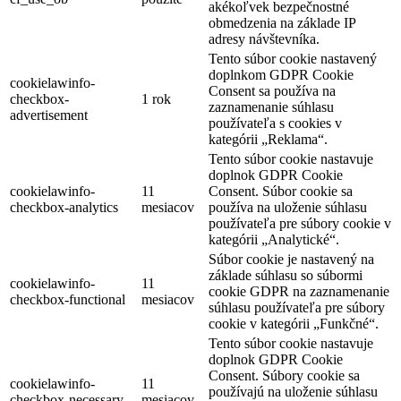
akékoľvek bezpečnostné
obmedzenia na základe IP
adresy návštevníka.
Tento súbor cookie nastavený
doplnkom GDPR Cookie
cookielawinfo-
Consent sa používa na
checkbox-
1 rok
zaznamenanie súhlasu
advertisement
používateľa s cookies v
kategórii „Reklama“.
Tento súbor cookie nastavuje
doplnok GDPR Cookie
cookielawinfo-
11
Consent. Súbor cookie sa
checkbox-analytics
mesiacov
používa na uloženie súhlasu
používateľa pre súbory cookie v
kategórii „Analytické“.
Súbor cookie je nastavený na
základe súhlasu so súbormi
cookielawinfo-
11
cookie GDPR na zaznamenanie
checkbox-functional
mesiacov
súhlasu používateľa pre súbory
cookie v kategórii „Funkčné“.
Tento súbor cookie nastavuje
doplnok GDPR Cookie
Consent. Súbory cookie sa
cookielawinfo-
11
používajú na uloženie súhlasu
checkbox-necessary
mesiacov