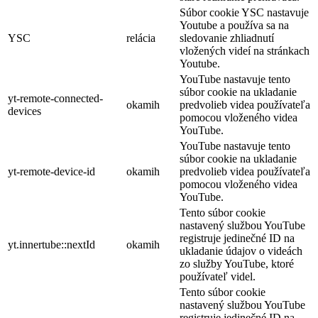
Súbor cookie YSC nastavuje
Youtube a používa sa na
YSC
relácia
sledovanie zhliadnutí
vložených videí na stránkach
Youtube.
YouTube nastavuje tento
súbor cookie na ukladanie
yt-remote-connected-
okamih
predvolieb videa používateľa
devices
pomocou vloženého videa
YouTube.
YouTube nastavuje tento
súbor cookie na ukladanie
yt-remote-device-id
okamih
predvolieb videa používateľa
pomocou vloženého videa
YouTube.
Tento súbor cookie
nastavený službou YouTube
registruje jedinečné ID na
yt.innertube::nextId
okamih
ukladanie údajov o videách
zo služby YouTube, ktoré
používateľ videl.
Tento súbor cookie
nastavený službou YouTube
registruje jedinečné ID na