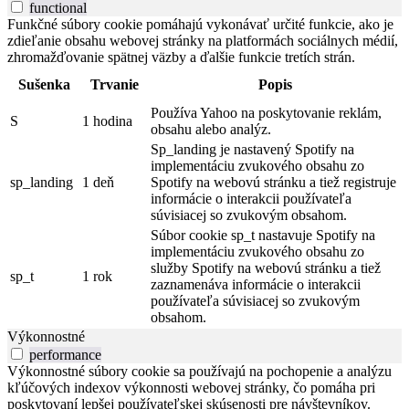
functional
Funkčné súbory cookie pomáhajú vykonávať určité funkcie, ako je
zdieľanie obsahu webovej stránky na platformách sociálnych médií,
zhromažďovanie spätnej väzby a ďalšie funkcie tretích strán.
Sušenka
Trvanie
Popis
Používa Yahoo na poskytovanie reklám,
S
1 hodina
obsahu alebo analýz.
Sp_landing je nastavený Spotify na
implementáciu zvukového obsahu zo
sp_landing
1 deň
Spotify na webovú stránku a tiež registruje
informácie o interakcii používateľa
súvisiacej so zvukovým obsahom.
Súbor cookie sp_t nastavuje Spotify na
implementáciu zvukového obsahu zo
služby Spotify na webovú stránku a tiež
sp_t
1 rok
zaznamenáva informácie o interakcii
používateľa súvisiacej so zvukovým
obsahom.
Výkonnostné
performance
Výkonnostné súbory cookie sa používajú na pochopenie a analýzu
kľúčových indexov výkonnosti webovej stránky, čo pomáha pri
poskytovaní lepšej používateľskej skúsenosti pre návštevníkov.