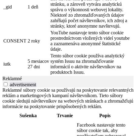
stránku, a zároveň vytvára analytickú
_gid
1 deň
správu o výkonnosti webovej lokality.
Niektoré zo zhromažďovaných údajov
zahŕňajú počet návštevníkov, ich zdroj a
stránky, ktoré anonymne navštevujú.
YouTube nastavuje tento súbor cookie
prostredníctvom vložených videí youtube
CONSENT
2 roky
a zaznamenáva anonymné štatistické
údaje.
Tento súbor cookie používa analytický
5 mesiacov
systém Issuu na zhromažďovanie
iutk
27 dni
informácií o aktivite návštevníkov na
produktoch Issuu.
Reklamné
advertisement
Reklamné súbory cookie sa používajú na poskytovanie relevantných
reklám a marketingových kampaní návštevníkom. Tieto súbory
cookie sledujú návštevníkov na webových stránkach a zhromažďujú
informácie na poskytovanie prispôsobených reklám.
Sušenka
Trvanie
Popis
Facebook nastavuje tento
súbor cookie tak, aby
používateľom zobrazoval