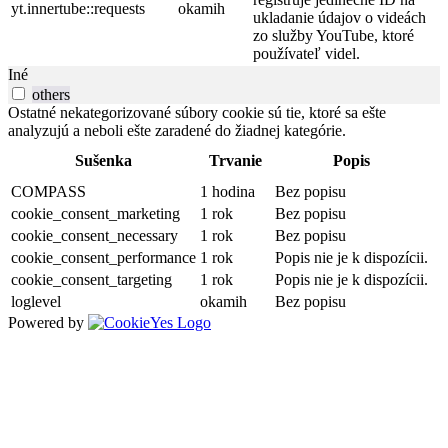
yt.innertube::requests
okamih
ukladanie údajov o videách
zo služby YouTube, ktoré
používateľ videl.
Iné
others
Ostatné nekategorizované súbory cookie sú tie, ktoré sa ešte
analyzujú a neboli ešte zaradené do žiadnej kategórie.
Sušenka
Trvanie
Popis
COMPASS
1 hodina
Bez popisu
cookie_consent_marketing
1 rok
Bez popisu
cookie_consent_necessary
1 rok
Bez popisu
cookie_consent_performance
1 rok
Popis nie je k dispozícii.
cookie_consent_targeting
1 rok
Popis nie je k dispozícii.
loglevel
okamih
Bez popisu
Powered by