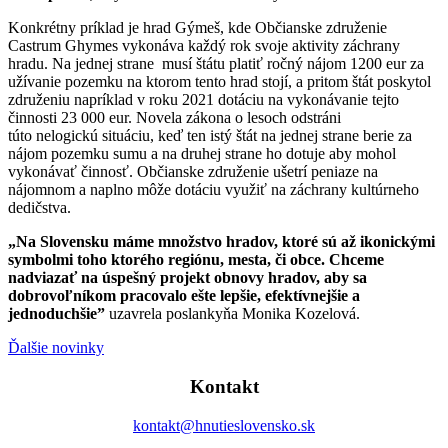
Konkrétny príklad je hrad Gýmeš, kde Občianske združenie
Castrum Ghymes vykonáva každý rok svoje aktivity záchrany
hradu. Na jednej strane musí štátu platiť ročný nájom 1200 eur za
užívanie pozemku na ktorom tento hrad stojí, a pritom štát poskytol
združeniu napríklad v roku 2021 dotáciu na vykonávanie tejto
činnosti 23 000 eur. Novela zákona o lesoch odstráni
túto nelogickú situáciu, keď ten istý štát na jednej strane berie za
nájom pozemku sumu a na druhej strane ho dotuje aby mohol
vykonávať činnosť. Občianske združenie ušetrí peniaze na
nájomnom a naplno môže dotáciu využiť na záchrany kultúrneho
dedičstva.
„Na Slovensku máme množstvo hradov, ktoré sú až ikonickými
symbolmi toho ktorého regiónu, mesta, či obce. Chceme
nadviazať na úspešný projekt obnovy hradov, aby sa
dobrovoľníkom pracovalo ešte lepšie, efektívnejšie a
jednoduchšie”
uzavrela poslankyňa Monika Kozelová.
Ďalšie novinky
Kontakt
kontakt@hnutieslovensko.sk