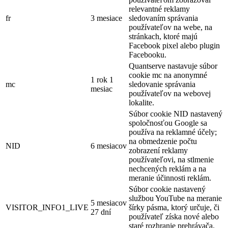
relevantné reklamy
fr
3 mesiace
sledovaním správania
používateľov na webe, na
stránkach, ktoré majú
Facebook pixel alebo plugin
Facebooku.
Quantserve nastavuje súbor
cookie mc na anonymné
1 rok 1
mc
sledovanie správania
mesiac
používateľov na webovej
lokalite.
Súbor cookie NID nastavený
spoločnosťou Google sa
používa na reklamné účely;
na obmedzenie počtu
NID
6 mesiacov
zobrazení reklamy
používateľovi, na stlmenie
nechcených reklám a na
meranie účinnosti reklám.
Súbor cookie nastavený
službou YouTube na meranie
5 mesiacov
VISITOR_INFO1_LIVE
šírky pásma, ktorý určuje, či
27 dní
používateľ získa nové alebo
staré rozhranie prehrávača.