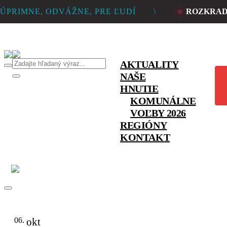
ÚPRIMNE, ODVÁŽNE, PRE ĽUDÍ
\
ROZKRADL
PR
AKTUALITY
NAŠE
HNUTIE
KOMUNÁLNE
VOĽBY 2026
REGIÓNY
KONTAKT
06.
okt