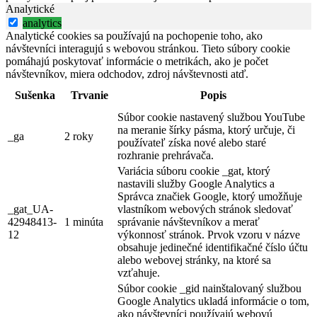
Analytické
analytics
Analytické cookies sa používajú na pochopenie toho, ako
návštevníci interagujú s webovou stránkou. Tieto súbory cookie
pomáhajú poskytovať informácie o metrikách, ako je počet
návštevníkov, miera odchodov, zdroj návštevnosti atď.
Sušenka
Trvanie
Popis
Súbor cookie nastavený službou YouTube
na meranie šírky pásma, ktorý určuje, či
_ga
2 roky
používateľ získa nové alebo staré
rozhranie prehrávača.
Variácia súboru cookie _gat, ktorý
nastavili služby Google Analytics a
Správca značiek Google, ktorý umožňuje
_gat_UA-
vlastníkom webových stránok sledovať
42948413-
1 minúta
správanie návštevníkov a merať
12
výkonnosť stránok. Prvok vzoru v názve
obsahuje jedinečné identifikačné číslo účtu
alebo webovej stránky, na ktoré sa
vzťahuje.
Súbor cookie _gid nainštalovaný službou
Google Analytics ukladá informácie o tom,
ako návštevníci používajú webovú