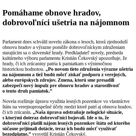
Pomáhame obnove hradov,
dobrovoľníci ušetria na nájomnom
Parlament dnes schválil novelu zákona o lesoch, ktorá zjednoduší
obnovu hradov a výrazne pomôže dobrovoľníckym združeniam
starajúcim sa o slovenské hrady. Predkladateľ novely, predseda
kultúrneho výboru parlamentu Kristián Čekovský upozorňuje, že
hrady, či ich zrúcaniny patria k pamiatkam s výnimočnou
historickou hodnotou.
„Po novom tieto združenia výrazne ušetria
na nájomnom a tiež budú môcť získať podporu z verejných,
alebo európskych zdrojov. Zmena, ktorú sme presadili
zabezpečí nový impulz pre obnovu hradov a starostlivosť
o tento druh pamiatok.”
Novela rozširuje úpravu využitia lesných pozemkov vo vlastníctve
štátu na verejnoprospešné účely medzi ktoré patrí aj obnova hradov,
či ich zrúcanín.
„Naša úprava odstraňuje nelogické situácie,
s ktorými doteraz dobrovoľníci bojovali. Ide o to, že
dobrovoľníci platili nájom lesných pozemkov štátu od ktorého
súčasne prijímali dotácie, teraz ich budú môcť využívať
bezodplatne,”
vysvetlil
Kristián Čekovský.