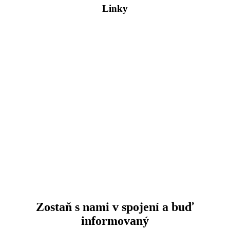
Linky
Dosť bolo Fica!
Hybaj Voliť
Pačivale Roma
Program Európskej ľudovej strany
Zmluva so Slovenskom
Mladí SLOVENSKO
VOLEBNÝ PROGRAM 2023
Volebný program do EUROPARLAMENTU 2024
Manifest EPP 2024
Stanovy
Oznámenia
Na stiahnutie
Spracovanie osobných údajov
Používanie cookies
Zostaň s nami v spojení a buď
informovaný