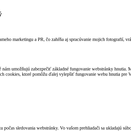
ý
ameho marketingu a PR, čo zahŕňa aj spracúvanie mojich fotografií, vr
é nám umožňujú zabezpečiť základné fungovanie webstránky hnutia. M
ích cookies, ktoré pomôžu ďalej vylepšiť fungovanie webu hnutia pre Vá
u počas sledovania webstránky. Vo vašom prehliadači sa ukladajú súbor