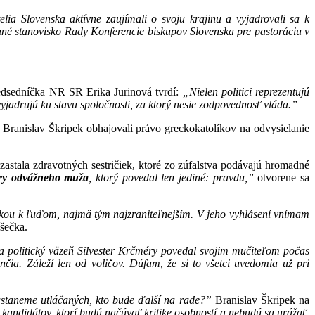
lia Slovenska aktívne zaujímali o svoju krajinu a vyjadrovali sa k
né stanovisko Rady Konferencie biskupov Slovenska pre pastoráciu v
redsedníčka NR SR Erika Jurinová tvrdí:
„Nielen politici reprezentujú
 vyjadrujú ku stavu spoločnosti, za ktorý nesie zodpovednosť vláda.”
anislav Škripek obhajovali právo greckokatolíkov na odvysielanie
astala zdravotných sestričiek, ktoré zo zúfalstva podávajú hromadné
hry odvážneho muža
, ktorý povedal len jediné: pravdu,”
otvorene sa
ou k ľuďom, najmä tým najzraniteľnejším. V jeho vyhlásení vnímam
šečka.
a politický väzeň Silvester Krčméry povedal svojim mučiteľom počas
ia. Záleží len od voličov. Dúfam, že si to všetci uvedomia už pri
zastaneme utláčaných, kto bude ďalší na rade?”
Branislav Škripek na
andidátov, ktorí budú načúvať kritike osobností a nebudú sa urážať,