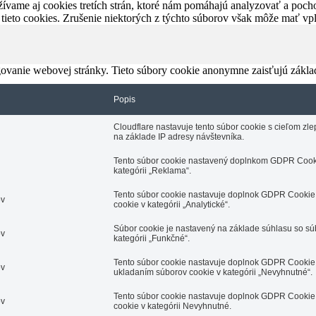
ívame aj cookies tretích strán, ktoré nám pomáhajú analyzovať a pocho
 tieto cookies. Zrušenie niektorých z týchto súborov však môže mať v
ovanie webovej stránky. Tieto súbory cookie anonymne zaisťujú zákla
Popis
Cloudflare nastavuje tento súbor cookie s cieľom z
na základe IP adresy návštevníka.
Tento súbor cookie nastavený doplnkom GDPR Cooki
kategórii „Reklama“.
Tento súbor cookie nastavuje doplnok GDPR Cookie 
ov
cookie v kategórii „Analytické“.
Súbor cookie je nastavený na základe súhlasu so s
ov
kategórii „Funkčné“.
Tento súbor cookie nastavuje doplnok GDPR Cookie 
ov
ukladaním súborov cookie v kategórii „Nevyhnutné“.
Tento súbor cookie nastavuje doplnok GDPR Cookie 
ov
cookie v kategórii Nevyhnutné.