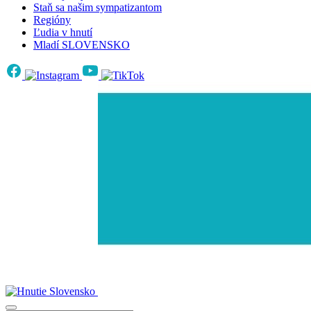
Staň sa našim sympatizantom
Regióny
Ľudia v hnutí
Mladí SLOVENSKO