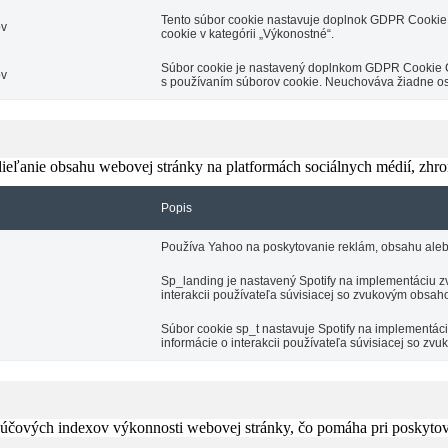
Tento súbor cookie nastavuje doplnok GDPR Cookie 
ov
cookie v kategórii „Výkonostné“.
Súbor cookie je nastavený doplnkom GDPR Cookie Con
ov
s používaním súborov cookie. Neuchováva žiadne o
eľanie obsahu webovej stránky na platformách sociálnych médií, zhroma
Popis
Používa Yahoo na poskytovanie reklám, obsahu aleb
Sp_landing je nastavený Spotify na implementáciu zv
interakcii používateľa súvisiacej so zvukovým obsah
Súbor cookie sp_t nastavuje Spotify na implementá
informácie o interakcii používateľa súvisiacej so z
čových indexov výkonnosti webovej stránky, čo pomáha pri poskytovan