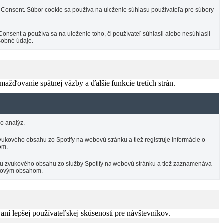
Consent. Súbor cookie sa používa na uloženie súhlasu používateľa pre súbory
sent a používa sa na uloženie toho, či používateľ súhlasil alebo nesúhlasil
sobné údaje.
žďovanie spätnej väzby a ďalšie funkcie tretích strán.
o analýz.
ukového obsahu zo Spotify na webovú stránku a tiež registruje informácie o
om.
ciu zvukového obsahu zo služby Spotify na webovú stránku a tiež zaznamenáva
vukovým obsahom.
í lepšej používateľskej skúsenosti pre návštevníkov.