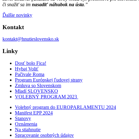
či snažiť sa im
nasadiť náhubok na ústa
.”
Ďalšie novinky
Kontakt
kontakt@hnutieslovensko.sk
Linky
Dosť bolo Fica!
Hybaj Voliť
Pačivale Roma
Program Európskej ľudovej strany
Zmluva so Slovenskom
Mladí SLOVENSKO
VOLEBNÝ PROGRAM 2023
Volebný program do EUROPARLAMENTU 2024
Manifest EPP 2024
Stanovy
Oznámenia
Na stiahnutie
Spracovanie osobných údajov