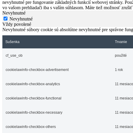
nevyhnutné pre fungovanie základných funkcií webovej stránky. Použ
vo vašom prehliadači iba s vaším súhlasom. Máte tiež možnosť zrušiť
Nevyhnutné
Nevyhnutné
Vždy povolené
Nevyhnutné súbory cookie sú absolútne nevyhnutné pre správne fung
Sušenka
Trvanie
cf_use_ob
použité
cookielawinfo-checkbox-advertisement
1 rok
cookielawinfo-checkbox-analytics
11 mesiac
cookielawinfo-checkbox-functional
11 mesiac
cookielawinfo-checkbox-necessary
11 mesiac
cookielawinfo-checkbox-others
11 mesiac