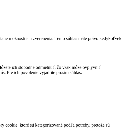
átane možnosti ich zverenenia. Tento súhlas máte právo kedykoľvek
ôžete ich slobodne odmietnuť, čo však môže ovplyvniť
s. Pre ich povolenie vyjadrite prosím súhlas.
y cookie, ktoré sú kategorizované podľa potreby, pretože sú