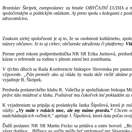
Branislav Škripek, europoslanec za hnutie OBYČAJNÍ ĽUDIA a nez
spoločenským a politickým otázkam. Aj preto spolu s kolegami z po
zdravotníctve
.
Znakom zrelej spoločnosti je aj to, že sa osobnosti kultúrneho, s
názory občanov. Je to aj cirkev, občianske združenia či platformy.
Vlá
Presne pred rokom podpredsedníčka NR SR Erika Jurinová, predsed
kázne o referende za rodinu v plnom znení bez zostrihania.
V týchto dňoch sa Rada Konferencie biskupov Slovenska pre pastorác
výpovede.
„Pán premiér ako aj vláda by mala skôr riešiť akútne p
vyjadruje B. Škripek.
Predseda poslaneckého klubu R. Vašečka je spolužiakom biskupa Mi
práve túto múdrosť a lásku. Podsúvať mu čokoľvek iné pokladám za od
K vyjadreniam sa pripája aj poslankyňa Janka Šípošová, ktorá je z
väzby:
„Vy máte v rukách moc, ale my máme pravdu.”
Chcem odk
nadchádzajúcich voľbách,
” apeluje J. Šípošová, ktorá dala počas sv
Ďalší poslanec NR SR Martin Fecko sa pridáva a ostro hovorí:
„Bez
záver dodáva:
„Blížiace sa voľby môžu byť prelomové pre Slovensko 