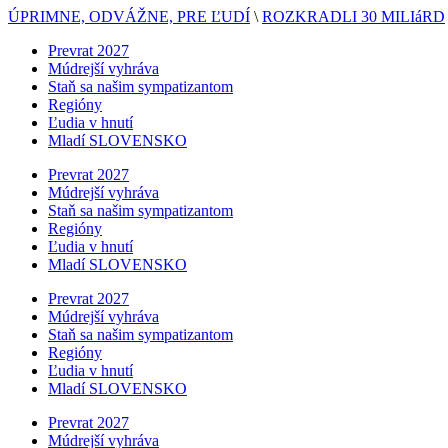
ÚPRIMNE, ODVÁŽNE, PRE ĽUDÍ
\
ROZKRADLI 30 MILIáRD
Prevrat 2027
Múdrejší vyhráva
Staň sa našim sympatizantom
Regióny
Ľudia v hnutí
Mladí SLOVENSKO
Prevrat 2027
Múdrejší vyhráva
Staň sa našim sympatizantom
Regióny
Ľudia v hnutí
Mladí SLOVENSKO
Prevrat 2027
Múdrejší vyhráva
Staň sa našim sympatizantom
Regióny
Ľudia v hnutí
Mladí SLOVENSKO
Prevrat 2027
Múdrejší vyhráva