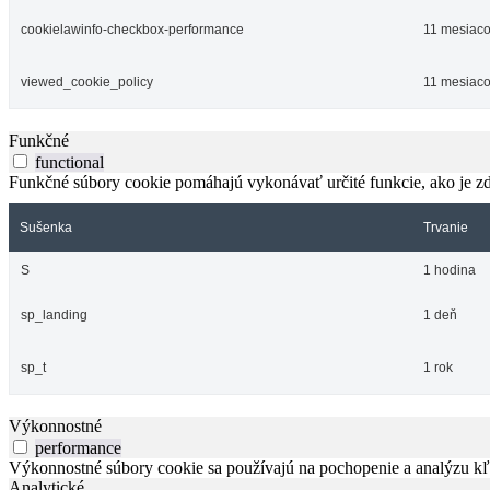
cookielawinfo-checkbox-performance
11 mesiac
viewed_cookie_policy
11 mesiac
Funkčné
functional
Funkčné súbory cookie pomáhajú vykonávať určité funkcie, ako je zdi
Sušenka
Trvanie
S
1 hodina
sp_landing
1 deň
sp_t
1 rok
Výkonnostné
performance
Výkonnostné súbory cookie sa používajú na pochopenie a analýzu kľú
Analytické