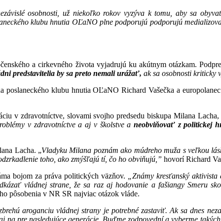
ávislé osobnosti, už niekoľko rokov vyz
ýva k tomu, aby sa obyvate
slaneckého klubu hnutia OĽaNO plne podporujú podporujú medializova
poločenského a cirkevného života vyjadrujú ku akútnym otázkam. Podp
dni predstavitelia by sa preto nemali urážať,
ak sa osobnosti kriticky
a poslaneckého klubu hnutia OĽaNO Richard Vašečka a europolanec Br
iu v zdravotníctve, slovami svojho predsedu biskupa Milana Lacha, z
roblémy v zdravotníctve a aj v školstve a
neobviňovať z politickej 
lana Lacha. „
Vladyku Milana pozn
ám ako múdreho muža s veľkou lásk
zrkadlenie toho, ako zmýšľajú tí, čo ho obviňujú,”
hovorí Richard Va
náma bojom za práva politických väzňov.
„Známy kresťanský aktivista 
ázať vládnej strane, že sa raz aj hodovanie a fašiangy Smeru skonč
ojho pôsobenia v NR SR najviac otázok vláde.
brehú aroganciu vládnej strany je potrebné zastaviť. Ak sa dnes ne
aj na pre nasledujúce generácie. Buďme zodpovední a vyberme takých k