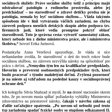
sociálnych služieb: Práve sociálne služby totiž z princípu majú
odstraňovať patológiu z rodinného prostredia, alebo jej
predchádzať – no starostlivosť o zdravé detičky predsa nie je
patológia, nemala by byť sociálnou službou… Vláda takýmto
spôsobom ide v línii vytvárania väčších zariadení, no chýba
zároveň podpora menších detských skupín alebo podpora tzv.
firemných jaslí, ktoré vedia promptne pokryť oblasť
starostlivosti. Toto je správna cesta: vytvoriť samostatný zákon,
ktorý nebude len z dielne ministerstva práce, ale i ministerstva
školstva,“
hovorí Erika Jurinová.
Poslankyňa Anna Verešová upozorňuje, že vláda si síce
neštandardne zvolila, že starostlivosť o deti do troch rokov bude
sociálnou službou, no zároven nezvýšila nároky na spôsobilosť pre
prácu s deťmi.
„Nemyslím tým len na kvalifikačné predpoklady.
Hovorím o preverení osobnostných predpokladov tých, ktorí
budú pracovať s týmito maloletými deťmi. Zvýšená pozornosť
je na mieste aj vzhľadom na posledné kauzy v sociálnoprávnej
ochrane detí.”
Ich kolegyňa Silvia Shahzad si myslí, že
na
denné stacionáre okrem
toho, že po novom musia spĺňať požiadavky vyhlášky Ministerstva
zdravotníctva na priestorové nároky,
čakajú v návrhu zákona aj
ďalšie zaťažujúce opatrenia
.
„Po novom už nebudú pod tento
typ zariadenia spadať fyzické osoby so stupňom odkázanosti II.