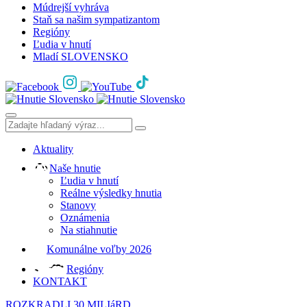
Múdrejší vyhráva
Staň sa našim sympatizantom
Regióny
Ľudia v hnutí
Mladí SLOVENSKO
Aktuality
Naše hnutie
Ľudia v hnutí
Reálne výsledky hnutia
Stanovy
Oznámenia
Na stiahnutie
Komunálne voľby 2026
Regióny
KONTAKT
ROZKRADLI 30 MILIáRD