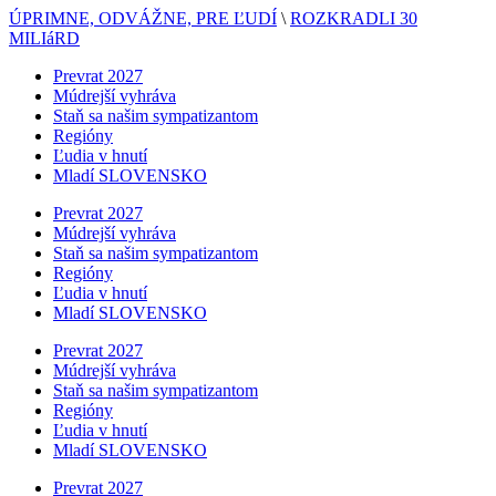
ÚPRIMNE, ODVÁŽNE, PRE ĽUDÍ
\
ROZKRADLI 30
MILIáRD
Prevrat 2027
Múdrejší vyhráva
Staň sa našim sympatizantom
Regióny
Ľudia v hnutí
Mladí SLOVENSKO
Prevrat 2027
Múdrejší vyhráva
Staň sa našim sympatizantom
Regióny
Ľudia v hnutí
Mladí SLOVENSKO
Prevrat 2027
Múdrejší vyhráva
Staň sa našim sympatizantom
Regióny
Ľudia v hnutí
Mladí SLOVENSKO
Prevrat 2027