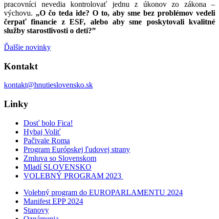
pracovníci nevedia kontrolovať jednu z úkonov zo zákona –
výchovu.
„
O čo teda ide? O to, aby sme bez problémov vedeli
čerpať financie z ESF, alebo aby sme poskytovali kvalitné
služby starostlivosti o deti?”
Ďalšie novinky
Kontakt
kontakt@hnutieslovensko.sk
Linky
Dosť bolo Fica!
Hybaj Voliť
Pačivale Roma
Program Európskej ľudovej strany
Zmluva so Slovenskom
Mladí SLOVENSKO
VOLEBNÝ PROGRAM 2023
Volebný program do EUROPARLAMENTU 2024
Manifest EPP 2024
Stanovy
Oznámenia