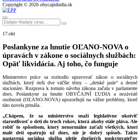
Copyright © 2026 obycajniludia.sk
17.
okt
Poslankyne za hnutie OĽANO-NOVA o
úpravách v zákone o sociálnych službách:
Opäť likvidácia. Aj toho, čo funguje
Ministerstvo práce sa rozhodlo upravovať zákon o sociálnych
službách, ktorý rieši dve väčšie témy – „detské jasle“ a denné
stacionáre. Rozprava k tomuto návrhu zákona začala v parlamente
dnes. Poslankyne za hnutie OBYČAJNÍ ĽUDIA a nezávislé
osobnosti (OĽANO-NOVA) upozorňujú na vážne problémy, ktoré
táto novela prináša.
„Ch
ápem, že sa ministerstvo snaží legislatívne ukotviť
starostlivosť o deti do troch rokov, ktorá akoby stále pláva. Ale
robiť to spôsobom, ktorý nenormálne zaťaží všetkých, ktorí
malé deti opatrujú už dnes, nie je dobrý spôsob. Takto
nastavená sociálna služba pletie dnešných poskytovateľov