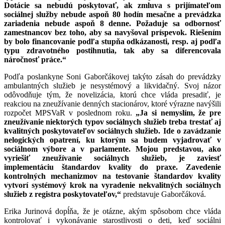
Dotácie sa nebudú poskytovať, ak zmluva s prijímateľom
sociálnej služby nebude aspoň 80 hodín mesačne a prevádzka
zariadenia nebude aspoň 8 denne. Požaduje sa odbornosť
zamestnancov bez toho, aby sa navyšoval príspevok. Riešením
by bolo financovanie podľa stupňa odkázanosti, resp. aj podľa
typu zdravotného postihnutia, tak aby sa diferencovala
náročnosť práce.“
Podľa poslankyne Soni Gaborčákovej takýto zásah do prevádzky
ambulantných služieb je nesystémový a likvidačný. Svoj názor
odôvodňuje tým, že novelizácia, ktorú chce vláda presadiť, je
reakciou na zneužívanie denných stacionárov, ktoré výrazne navýšili
rozpočet MPSVaR v poslednom roku.
„Ja si nemyslím, že pre
zneužívanie niektorých typov sociálnych služieb treba trestať aj
kvalitných poskytovateľov sociálnych služieb. Ide o zavádzanie
nelogických opatrení, ku ktorým sa budem vyjadrovať v
sociálnom výbore a v parlamente. Mojou predstavou, ako
vyriešiť zneužívanie sociálnych služieb, je zaviesť
implementáciu štandardov kvality do praxe. Zavedenie
kontrolných mechanizmov na testovanie štandardov kvality
vytvorí systémový krok na vyradenie nekvalitných sociálnych
služieb z registra poskytovateľov,“
predstavuje Gaborčáková.
Erika Jurinová dopĺňa, že je otázne, akým spôsobom chce vláda
kontrolovať i vykonávanie starostlivosti o deti, keď sociálni