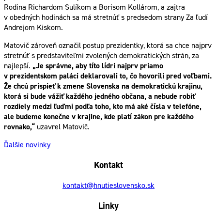
Rodina Richardom Sulíkom a Borisom Kollárom, a zajtra
v obedných hodinách sa má stretnúť s predsedom strany Za ľudí
Andrejom Kiskom.
Matovič zároveň označil postup prezidentky, ktorá sa chce najprv
stretnúť s predstaviteľmi zvolených demokratických strán, za
najlepší.
„Je správne, aby títo lídri najprv priamo
v prezidentskom paláci deklarovali to, čo hovorili pred voľbami.
Že chcú prispieť k zmene Slovenska na demokratickú krajinu,
ktorá si bude vážiť každého jedného občana, a nebude robiť
rozdiely medzi ľuďmi podľa toho, kto má aké čísla v telefóne,
ale budeme konečne v krajine, kde platí zákon pre každého
rovnako,“
uzavrel Matovič.
Ďalšie novinky
Kontakt
kontakt@hnutieslovensko.sk
Linky