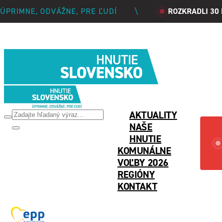
ÚPRIMNE, ODVÁŽNE, PRE ĽUDÍ
\
ROZKRADLI 30
PREVRAT 2027
MÚDRE
AKTUALITY
NAŠE
HNUTIE
KOMUNÁLNE
VOĽBY 2026
REGIÓNY
KONTAKT