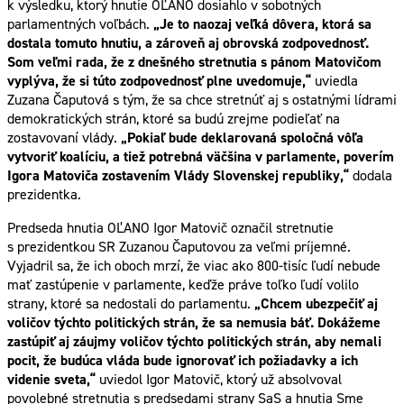
k výsledku, ktorý hnutie OĽANO dosiahlo v sobotných
parlamentných voľbách.
„Je to naozaj veľká dôvera, ktorá sa
dostala tomuto hnutiu, a zároveň aj obrovská zodpovednosť.
Som veľmi rada, že z dnešného stretnutia s pánom Matovičom
vyplýva, že si túto zodpovednosť plne uvedomuje,“
uviedla
Zuzana Čaputová s tým, že sa chce stretnúť aj s ostatnými lídrami
demokratických strán, ktoré sa budú zrejme podieľať na
zostavovaní vlády.
„Pokiaľ bude deklarovaná spoločná vôľa
vytvoriť koalíciu, a tiež potrebná väčšina v parlamente, poverím
Igora Matoviča zostavením Vlády Slovenskej republiky,“
dodala
prezidentka.
Predseda hnutia OĽANO Igor Matovič označil stretnutie
s prezidentkou SR Zuzanou Čaputovou za veľmi príjemné.
Vyjadril sa, že ich oboch mrzí, že viac ako 800-tisíc ľudí nebude
mať zastúpenie v parlamente, keďže práve toľko ľudí volilo
strany, ktoré sa nedostali do parlamentu.
„Chcem ubezpečiť aj
voličov týchto politických strán, že sa nemusia báť. Dokážeme
zastúpiť aj záujmy voličov týchto politických strán, aby nemali
pocit, že budúca vláda bude ignorovať ich požiadavky a ich
videnie sveta,“
uviedol Igor Matovič, ktorý už absolvoval
povolebné stretnutia s predsedami strany SaS a hnutia Sme