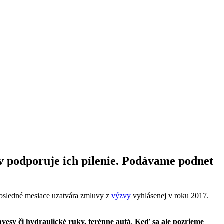
 podporuje ich pílenie. Podávame podnet
osledné mesiace uzatvára zmluvy z
výzvy
vyhlásenej v roku 2017.
vesy či hydraulické ruky, terénne autá
.
Keď sa ale pozrieme