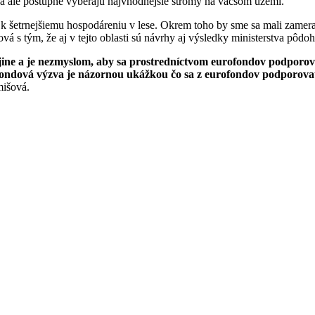
sa ale postupne vyberajú najvhodnejšie stromy na väčšom území.
 k šetrnejšiemu hospodáreniu v lese. Okrem toho by sme sa mali zamer
á s tým, že aj v tejto oblasti sú návrhy aj výsledky ministerstva pôdo
ajine a je nezmyslom, aby sa prostredníctvom eurofondov podporov
fondová výzva je názornou ukážkou čo sa z eurofondov podporovať
išová.