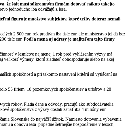
dreva, že štát musí súkromným firmám dotovať nákup takejto
revo jednoducho iba odvážajú z lesa.
teľmi figuruje množstvo subjektov, ktoré
tržby doteraz nemali,
elých 2 500 eur, rok predtým iba tisíc eur, ale ministerstvo jej dá bez
200 tisíc eur.
Podľa mena aj adresy je majiteľom tejto firmy
ú činnosť v lesníctve najmenej 1 rok pred vyhlásením výzvy má
 aj veľkosť výmery, ktorú žiadateľ obhospodaruje alebo na akej
ších spoločností a pri takomto nastavení kritérií sú vytláčaní na
bolo 55 firiem, 18 pozemkových spoločenstiev a urbárov a 28
-tych rokov. Platia dane a odvody, pracujú ako subdodávatelia
kové spoločenstvá z výzvy dostali zatiaľ iba 4 milióny eur.
občania Slovenska čo najväčší úžitok. Namiesto dotovania vybavenia
chranu a obnovu lesa prípadne šetrnejšie hospodárenie v lesoch,