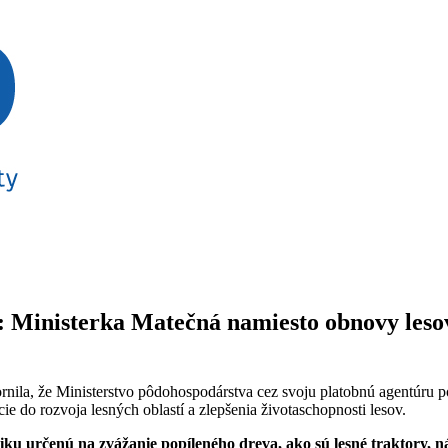
 Ministerka Matečná namiesto obnovy lesov
la, že Ministerstvo pôdohospodárstva cez svoju platobnú agentúru p
e do rozvoja lesných oblastí a zlepšenia životaschopnosti lesov.
u určenú na zvážanie popíleného dreva, ako sú lesné traktory, ná