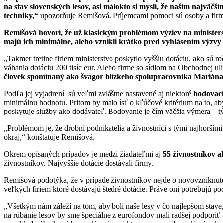
na stav slovenských lesov, asi málokto si myslí, že naším najvä
techniky,“
upozorňuje Remišová. Príjemcami pomoci sú osoby a firmy 
Remišová hovorí, že
už klasickým problémom výziev na ministers
majú ich minimálne, alebo vznikli krátko pred vyhlásením výzvy
„Takmer tretine firiem ministerstvo poskytlo vyššiu dotáciu, ako sú roč
váhania dotáciu 200 tisíc eur. Alebo firme so sídlom na Obchodnej ulici
človek spomínaný ako švagor blízkeho spolupracovníka Mariána
Podľa jej vyjadrení sú veľmi zvláštne nastavené aj niektoré
bodovaci
minimálnu hodnotu. Pritom by malo ísť o kľúčové kritérium na to, aby
poskytuje služby ako dodávateľ. Bodovanie je čím väčšia výmera – t
„Problémom je, že drobní podnikatelia a živnostníci s tými najhoršími
okraj,“ konštatuje Remišová.
Okrem opísaných prípadov je medzi žiadateľmi aj
55 živnostníkov a
živnostníkov. Najvyššie dotácie dostávali firmy.
Remišová podotýka, že v prípade živnostníkov nejde o novovzniknuté 
veľkých firiem ktoré dostávajú štedré dotácie. Práve oni potrebujú po
„Všetkým nám záleží na tom, aby boli naše lesy v čo najlepšom stave
na rúbanie lesov by sme špeciálne z eurofondov mali radšej podporiť p