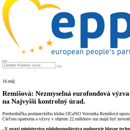
16.
máj
Remišová: Nezmyselná eurofondová výzva:
na Najvyšší kontrolný úrad.
Predsedníčka poslaneckého klubu OĽaNO Veronika Remišová upozorni
Cieľom opatrenia a výzvy v objeme 22 miliónov eur majú byť investíci
„V praxi ministerstvo pôdohospodárstva podporuje hlavne technik