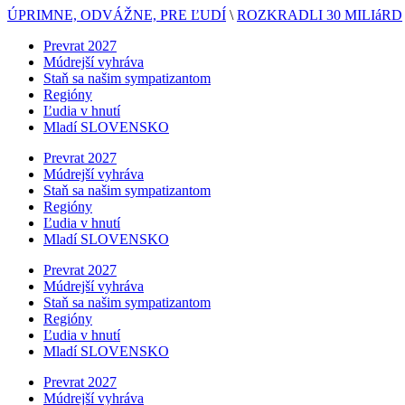
ÚPRIMNE, ODVÁŽNE, PRE ĽUDÍ
\
ROZKRADLI 30 MILIáRD
Prevrat 2027
Múdrejší vyhráva
Staň sa našim sympatizantom
Regióny
Ľudia v hnutí
Mladí SLOVENSKO
Prevrat 2027
Múdrejší vyhráva
Staň sa našim sympatizantom
Regióny
Ľudia v hnutí
Mladí SLOVENSKO
Prevrat 2027
Múdrejší vyhráva
Staň sa našim sympatizantom
Regióny
Ľudia v hnutí
Mladí SLOVENSKO
Prevrat 2027
Múdrejší vyhráva