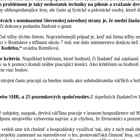
čším problémom je taký nedostatok techniky na pílenie a zvážanie 
obhospodarujúce lesy, ale často aj fyzické a právnické osoby, ktoré d
tvách s nominantmi Slovenskej národnej strany je, že medzi žiada
či dokonca podaním žiadosti o grant.
né tržby týchto firiem. Najextrémnejší prípad je, keď má firma tržby nec
 v Bratislave s tržbami okolo 7 tisíc eur dalo ministerstvo dotáciu tiež 
 Kotlebu,“
uvádza Remišová.
e kritériá
. Napríklad kritérium, ktoré hodnotí, či žiadateľ má zapísan
 sa k pomoci dostali reálne pracujúci lesníci. Ako kritérium sa hodnotí
ým viac bodov.
 strojmi často pracujú za biednu mzdu ako subdodávatelia väčších a bohat
lebo SHR, a 25 pozemkových spoločenstiev.
Z úspešných žiadateľov 
subjekty, naopak, drvivá väčšina pracuje v lesnom hospodárstve od 90
dporu strojového vybavenia najviac a je chybou, že živnostníci a pozem
, vedeli sme ich chrániť a hospodársky využívať tak, aby z nich mali 
rojekty zamerané na starostlivosť o les, pestovateľskú činnosť lesa, o