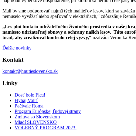
napríklad výberkové hospodárenie, pri ktorom sa nerúbu celé pásy le
Mali by sme podporovať najmä tých majiteľov lesov, ktorí sa zaviažu
nemuselo vyvážať alebo spaľovať v elektrárňach,“
zdôrazňuje Remišov
„Les plní funkciu udržateľného životného prostredia v našej kr
namiesto udržateľnej obnovy a ochrany našich lesov. Táto euro
úrad, aby zrealizoval kontrolu celej výzvy,“
uzatvára Veronika Rem
Ďalšie novinky
Kontakt
kontakt@hnutieslovensko.sk
Linky
Dosť bolo Fica!
Hybaj Voliť
Pačivale Roma
Program Európskej ľudovej strany
Zmluva so Slovenskom
Mladí SLOVENSKO
VOLEBNÝ PROGRAM 2023