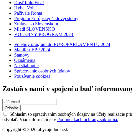
Dosť bolo Fica!
Hybaj Voliť
Pačivale Roma
Program Európskej ľudovej strany
Zmluva so Slovenskom
Mladí SLOVENSKO
VOLEBNÝ PROGRAM 2023
Volebný program do EUROPARLAMENTU 2024
Manifest EPP 2024
Stanovy
Oznámenia
Na stiahnutie
Spracovanie osobných údajov
Používanie cookies
Zostaň s nami v spojení a buď informovan
Odoslať
Súhlasím so spracúvaním osobných údajov na účely realizácie pri
odvolať. Viac informácií je v
Podmienkach ochrany súkromia.
Copyright © 2026 obycajniludia.sk