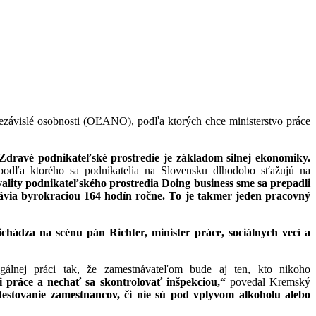
závislé osobnosti (OĽANO), podľa ktorých chce ministerstvo práce
dravé podnikateľské prostredie je základom silnej ekonomiky.
podľa ktorého sa podnikatelia na Slovensku dlhodobo sťažujú na
ality podnikateľského prostredia Doing business sme sa prepadli
trávia byrokraciou 164 hodín ročne. To je takmer jeden pracovný
hádza na scénu pán Richter, minister práce, sociálnych vecí a
lnej práci tak, že zamestnávateľom bude aj ten, kto nikoho
 práce a nechať sa skontrolovať inšpekciou,“
povedal Kremský
estovanie zamestnancov, či nie sú pod vplyvom alkoholu alebo