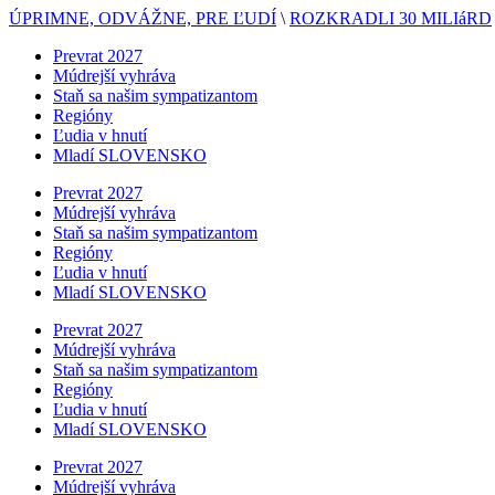
ÚPRIMNE, ODVÁŽNE, PRE ĽUDÍ
\
ROZKRADLI 30 MILIáRD
Prevrat 2027
Múdrejší vyhráva
Staň sa našim sympatizantom
Regióny
Ľudia v hnutí
Mladí SLOVENSKO
Prevrat 2027
Múdrejší vyhráva
Staň sa našim sympatizantom
Regióny
Ľudia v hnutí
Mladí SLOVENSKO
Prevrat 2027
Múdrejší vyhráva
Staň sa našim sympatizantom
Regióny
Ľudia v hnutí
Mladí SLOVENSKO
Prevrat 2027
Múdrejší vyhráva