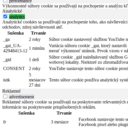
performance
Výkonnostné súbory cookie sa používajú na pochopenie a analýzu kľú
Analytické
analytics
Analytické cookies sa používajú na pochopenie toho, ako návštevníci
odchodov, zdroj návštevnosti atď.
Sušenka
Trvanie
_ga
2 roky
Súbor cookie nastavený službou YouTube na 
_gat_UA-
Variácia súboru cookie _gat, ktorý nastavi
1 minúta
42948413-12
merať výkonnosť stránok. Prvok vzoru v náz
Súbor cookie _gid nainštalovaný službou Go
_gid
1 deň
webovej lokality. Niektoré zo zhromažďovan
CONSENT
2 roky
YouTube nastavuje tento súbor cookie pros
5
iutk
mesiacov
Tento súbor cookie používa analytický syst
27 dni
Reklamné
advertisement
Reklamné súbory cookie sa používajú na poskytovanie relevantných
informácie na poskytovanie prispôsobených reklám.
Sušenka
Trvanie
Facebook nastavuje tento s
fr
3 mesiace
Facebook pixel alebo plug