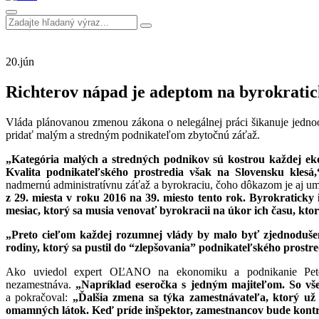
20.
jún
Richterov nápad je adeptom na byrokrati
Vláda plánovanou zmenou zákona o nelegálnej práci šikanuje jedn
pridať malým a stredným podnikateľom zbytočnú záťaž.
„Kategória malých a stredných podnikov sú kostrou každej ek
Kvalita podnikateľského prostredia však na Slovensku klesá,
nadmernú administratívnu záťaž a byrokraciu, čoho dôkazom je aj u
z 29. miesta v roku 2016 na 39. miesto tento rok. Byrokraticky
mesiac, ktorý sa musia venovať byrokracii na úkor ich času, kto
„Preto cieľom každej rozumnej vlády by malo byť zjednodušeni
rodiny, ktorý sa pustil do “zlepšovania” podnikateľského prostr
Ako uviedol expert OĽANO na ekonomiku a podnikanie Peter 
nezamestnáva.
„Napríklad eseročka s jedným majiteľom. So vše
a pokračoval:
„Ďalšia zmena sa týka zamestnávateľa, ktorý už
omamných látok. Keď príde inšpektor, zamestnancov bude kontr