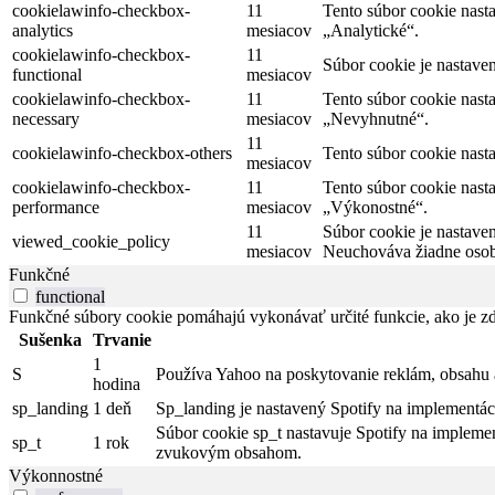
cookielawinfo-checkbox-
11
Tento súbor cookie nast
analytics
mesiacov
„Analytické“.
cookielawinfo-checkbox-
11
Súbor cookie je nastave
functional
mesiacov
cookielawinfo-checkbox-
11
Tento súbor cookie nast
necessary
mesiacov
„Nevyhnutné“.
11
cookielawinfo-checkbox-others
Tento súbor cookie nast
mesiacov
cookielawinfo-checkbox-
11
Tento súbor cookie nast
performance
mesiacov
„Výkonostné“.
11
Súbor cookie je nastave
viewed_cookie_policy
mesiacov
Neuchováva žiadne osob
Funkčné
functional
Funkčné súbory cookie pomáhajú vykonávať určité funkcie, ako je zdi
Sušenka
Trvanie
1
S
Používa Yahoo na poskytovanie reklám, obsahu 
hodina
sp_landing
1 deň
Sp_landing je nastavený Spotify na implementác
Súbor cookie sp_t nastavuje Spotify na implemen
sp_t
1 rok
zvukovým obsahom.
Výkonnostné