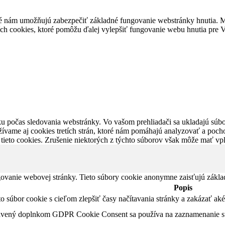
é nám umožňujú zabezpečiť základné fungovanie webstránky hnutia. M
ích cookies, ktoré pomôžu ďalej vylepšiť fungovanie webu hnutia pre Vá
u počas sledovania webstránky. Vo vašom prehliadači sa ukladajú súbor
ívame aj cookies tretích strán, ktoré nám pomáhajú analyzovať a pocho
 tieto cookies. Zrušenie niektorých z týchto súborov však môže mať v
ovanie webovej stránky. Tieto súbory cookie anonymne zaisťujú zákla
Popis
nto súbor cookie s cieľom zlepšiť časy načítavania stránky a zakázať 
tavený doplnkom GDPR Cookie Consent sa používa na zaznamenanie súh