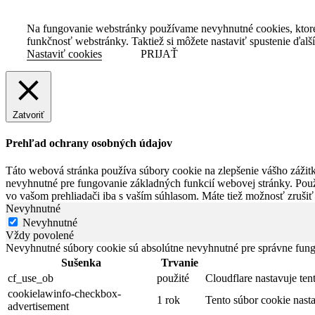
Na fungovanie webstránky používame nevyhnutné cookies, ktor
funkčnosť webstránky. Taktiež si môžete nastaviť spustenie ďalš
Nastaviť cookies
PRIJAŤ
Zatvoriť
Prehľad ochrany osobných údajov
Táto webová stránka používa súbory cookie na zlepšenie vášho zážitk
nevyhnutné pre fungovanie základných funkcií webovej stránky. Použ
vo vašom prehliadači iba s vaším súhlasom. Máte tiež možnosť zrušiť
Nevyhnutné
Nevyhnutné
Vždy povolené
Nevyhnutné súbory cookie sú absolútne nevyhnutné pre správne fung
Sušenka
Trvanie
cf_use_ob
použité
Cloudflare nastavuje te
cookielawinfo-checkbox-
1 rok
Tento súbor cookie nas
advertisement