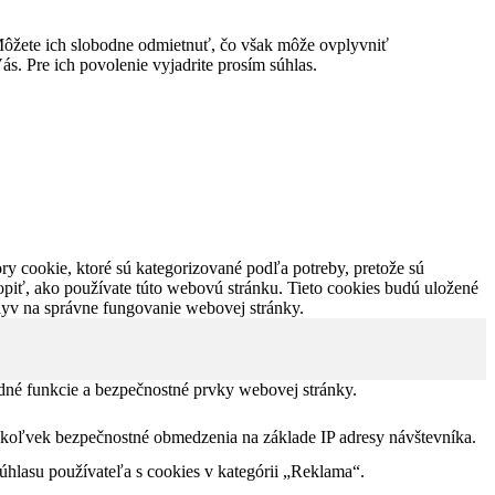
ôžete ich slobodne odmietnuť, čo však môže ovplyvniť
s. Pre ich povolenie vyjadrite prosím súhlas.
y cookie, ktoré sú kategorizované podľa potreby, pretože sú
piť, ako používate túto webovú stránku. Tieto cookies budú uložené
plyv na správne fungovanie webovej stránky.
dné funkcie a bezpečnostné prvky webovej stránky.
akékoľvek bezpečnostné obmedzenia na základe IP adresy návštevníka.
lasu používateľa s cookies v kategórii „Reklama“.