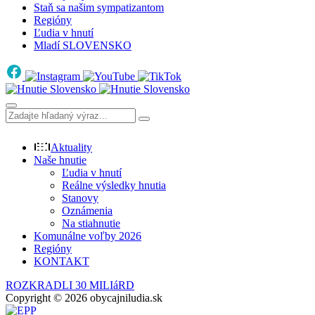
Staň sa našim sympatizantom
Regióny
Ľudia v hnutí
Mladí SLOVENSKO
Aktuality
Naše hnutie
Ľudia v hnutí
Reálne výsledky hnutia
Stanovy
Oznámenia
Na stiahnutie
Komunálne voľby 2026
Regióny
KONTAKT
ROZKRADLI 30 MILIáRD
Copyright © 2026 obycajniludia.sk