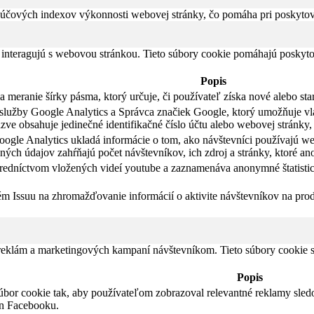
čových indexov výkonnosti webovej stránky, čo pomáha pri poskytovan
 interagujú s webovou stránkou. Tieto súbory cookie pomáhajú poskyto
Popis
meranie šírky pásma, ktorý určuje, či používateľ získa nové alebo sta
li služby Google Analytics a Správca značiek Google, ktorý umožňuje 
ve obsahuje jedinečné identifikačné číslo účtu alebo webovej stránky, 
ogle Analytics ukladá informácie o tom, ako návštevníci používajú we
ých údajov zahŕňajú počet návštevníkov, ich zdroj a stránky, ktoré a
tredníctvom vložených videí youtube a zaznamenáva anonymné štatistic
ém Issuu na zhromažďovanie informácií o aktivite návštevníkov na pro
 reklám a marketingových kampaní návštevníkom. Tieto súbory cookie
Popis
úbor cookie tak, aby používateľom zobrazoval relevantné reklamy sled
in Facebooku.