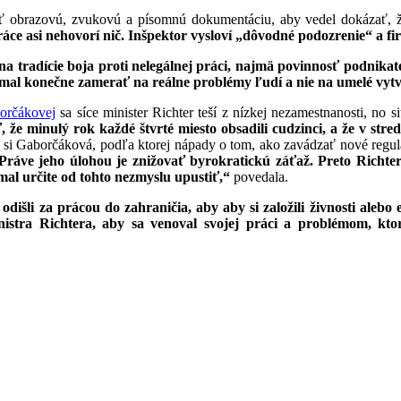
brazovú, zvukovú a písomnú dokumentáciu, aby vedel dokázať, že o
ce asi nehovorí nič. Inšpektor vysloví „dôvodné podozrenie“ a fir
 tradície boja proti nelegálnej práci, najmä povinnosť podnikat
 mal konečne zamerať na reálne problémy ľudí a nie na umelé vyt
borčákovej
sa síce minister Richter teší z nízkej nezamestnanosti, no
že minulý rok každé štvrté miesto obsadili cudzinci, a že v stre
 si Gaborčáková, podľa ktorej nápady o tom, ako zavádzať nové regulác
Práve jeho úlohou je znižovať byrokratickú záťaž. Preto Richte
al určite od tohto nezmyslu upustiť,“
povedala.
dišli za prácou do zahraničia, aby aby si založili živnosti alebo e
tra Richtera, aby sa venoval svojej práci a problémom, ktor