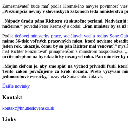
Zamestnávateľ bude mať podľa Kremského navyše povinnosť viesť o
„
Prezumpcia neviny v slovenských zákonoch teda ministerstvu prá
„Nápady úradu pána Richtera sú skutočne perlami. Nadväzujú na
načierno,“
povedal Peter Kremský a dodal:
„Pán minister by sa už
Podľa
tieňovej ministerky práce, sociálnych vecí a rodiny Sone Ga
máme 56-tisíc voľných pracovných miest, ktoré nevieme obsadiť, 
jeden rok, ukazuje, čomu by sa pán Richter mal venovať,“
myslí
mal Richter konzultovať prinajmenšom s ministrom hospodárstva.
„
určite adeptom na byrokraticky nezmysel roka. Pán minister by m
„Mojim cieľom je, aby sme späť na východ priviedli ľudí, ktorí o
Tento zákon považujeme za krok dozadu. Preto vyzývam minis
jednoosobové eseročky,“
uzavrela Soňa Gaborčáková.
Ďalšie novinky
Kontakt
kontakt@hnutieslovensko.sk
Linky