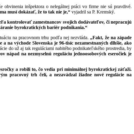
bvinenia inšpektora o nelegálnej práci vo firme nie sú pravdivé.
ma musí dokázať, že to tak nie je,“
vyjadril sa P. Kremský.
eľa kontrolovať zamestnancov svojich dodávateľov, či nepracujú
váranie byrokratických bariér podnikania.“
 situáciu na pracovnom trhu podľa nej nezvláda.
„Fakt, že na západe
de a na východe Slovenska je 96-tisíc nezamestnaných dlhšie, ako
ie do už aj tak reguláciami nabitého podnikateľského prostredia, by
rov nápad na nezmyselnú reguláciu jednoosobových eseročiek je
sročky a robili to, čo vedia pri minimálnej byrokratickej záťaži.
ým pracovný trh čelí, a nezavádzal žiadne nové regulácie na