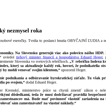
cký nezmysel roka
oosobové eseročky. Tvrdia to poslanci hnutia OBYČAJNÍ ĽUDIA a ne
onomiky. Na Slovensku generujú viac ako polovicu nášho HDP. Z
“
uviedol
tieňový minister financií a hospodárstva Eduard Heger
, 
miestnenie Slovenska vo svetových rebríčkoch.
„V rebríčku Indexu kv
 index, ktorý sa aktualizuje každý rok, hovorí, že podnikatelia s
rý by mohli venovať svojim klientom,“
upozornil Heger.
e podnikania a odbúravanie byrokratickej záťaže. Tu však pric
edia po svojom,“
dodal Eduard Heger.
Kremský, ministerstvo práce sa chystá zmeniť zákon o nelegá
tkými dôsledkami, teda že musí dodržiavať pravidlá bezpečnosti
 zamestnancov má. Bude mať povinnosť vlastniť zariadenia na t
olovať sám zamestnávateľ na vlastné náklady.“