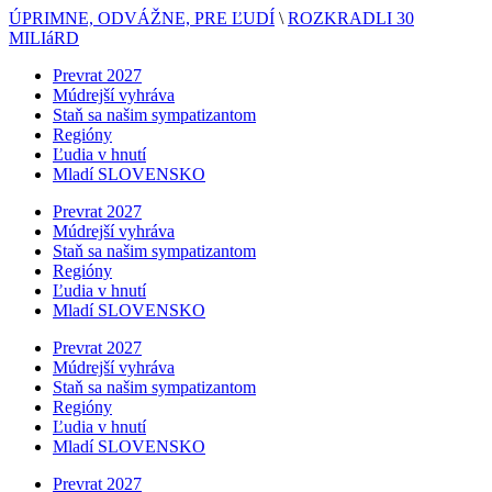
ÚPRIMNE, ODVÁŽNE, PRE ĽUDÍ
\
ROZKRADLI 30
MILIáRD
Prevrat 2027
Múdrejší vyhráva
Staň sa našim sympatizantom
Regióny
Ľudia v hnutí
Mladí SLOVENSKO
Prevrat 2027
Múdrejší vyhráva
Staň sa našim sympatizantom
Regióny
Ľudia v hnutí
Mladí SLOVENSKO
Prevrat 2027
Múdrejší vyhráva
Staň sa našim sympatizantom
Regióny
Ľudia v hnutí
Mladí SLOVENSKO
Prevrat 2027