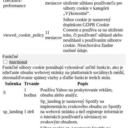
checkbox-
mesiacov
uloženie súhlasu používateľa pre
performance
súbory cookie v kategórii
„Výkonostné“.
Súbor cookie je nastavený
doplnkom GDPR Cookie
Consent a používa sa na uloženie
11
viewed_cookie_policy
toho, či používateľ súhlasil alebo
mesiacov
nesúhlasil s používaním súborov
cookie. Neuchováva žiadne
osobné údaje.
Funkčné
functional
Funkčné súbory cookie pomáhajú vykonávať určité funkcie, ako je
zdieľanie obsahu webovej stránky na platformách sociálnych médií,
zhromažďovanie spätnej väzby a ďalšie funkcie tretích strán.
Sušenka
Trvanie
Popis
1
Používa Yahoo na poskytovanie reklám,
S
hodina
obsahu alebo analýz.
Sp_landing je nastavený Spotify na
implementáciu zvukového obsahu zo Spotify
sp_landing
1 deň
na webovú stránku a tiež registruje informácie
o interakcii používateľa súvisiacej so
zvukovým obsahom.