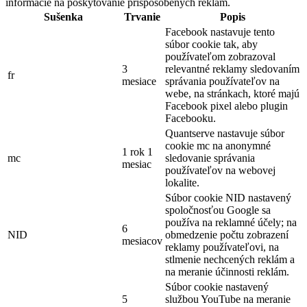
informácie na poskytovanie prispôsobených reklám.
Sušenka
Trvanie
Popis
Facebook nastavuje tento
súbor cookie tak, aby
používateľom zobrazoval
3
relevantné reklamy sledovaním
fr
mesiace
správania používateľov na
webe, na stránkach, ktoré majú
Facebook pixel alebo plugin
Facebooku.
Quantserve nastavuje súbor
cookie mc na anonymné
1 rok 1
mc
sledovanie správania
mesiac
používateľov na webovej
lokalite.
Súbor cookie NID nastavený
spoločnosťou Google sa
používa na reklamné účely; na
6
NID
obmedzenie počtu zobrazení
mesiacov
reklamy používateľovi, na
stlmenie nechcených reklám a
na meranie účinnosti reklám.
Súbor cookie nastavený
5
službou YouTube na meranie