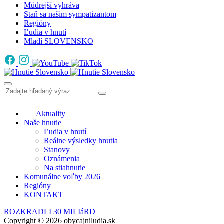
Múdrejší vyhráva
Staň sa našim sympatizantom
Regióny
Ľudia v hnutí
Mladí SLOVENSKO
Aktuality
Naše hnutie
Ľudia v hnutí
Reálne výsledky hnutia
Stanovy
Oznámenia
Na stiahnutie
Komunálne voľby 2026
Regióny
KONTAKT
ROZKRADLI 30 MILIáRD
Copyright © 2026 obycajniludia.sk