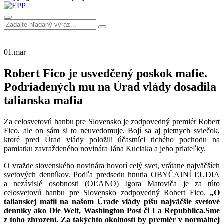
01.
mar
Robert Fico je usvedčený poskok mafie.
Podriadených mu na Úrad vlády dosadila
talianska mafia
Za celosvetovú hanbu pre Slovensko je zodpovedný premiér Robert
Fico, ale on sám si to neuvedomuje. Bojí sa aj pietnych sviečok,
ktoré pred Úrad vlády položili účastníci tichého pochodu na
pamiatku zavraždeného novinára Jána Kuciaka a jeho priateľky.
O vražde slovenského novinára hovorí celý svet, vrátane najväčších
svetových denníkov. Podľa predsedu hnutia OBYČAJNÍ ĽUDIA
a nezávislé osobnosti (OĽANO) Igora Matoviča je za túto
celosvetovú hanbu pre Slovensko zodpovedný Robert Fico.
„O
talianskej mafii na našom Úrade vlády píšu najväčšie svetové
denníky ako Die Welt, Washington Post či La Repubblica.
Sme
z toho zhrození. Za takýchto okolností by premiér v normálnej