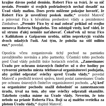
krajine dávno podal demisiu. Robert Fico sa tvári, že sa nič
nestalo. Premiér si svojich podriadených nechal dosadiť na
Úrad vlády mafiou. Dnes preto môžeme pokojne hovoriť, že
Robert Fico je usvedčený poskok mafie,“
uviedol Matovič
a prirovnal Fica k bývalému predsedovi vlády a prezidentovi
Zimbabwe.
„Premiér Fico by si mal zobrať príklad od svojho
menovca Roberta Mugabeho. Ten odstúpil vtedy, keď videl, že
už strunu ďalej nemôže naťahovať. Čokoľvek už teraz
Fico
s Kaliňákom a Gašparom urobia, ničím neprekryjú vraždu
dvoch mladých ľudí. Ani tým, že položia na stôl milión
eur,“
povedal.
Opozícia včera zorganizovala tichý pochod na pamiatku
zavraždeného novinára a jeho partnerky. Účastníci tohto pochodu
pred Úrad vlády položili tisíce horiacich sviečok.
„Zamestnanec
Úradu pre ochranu ústavných činiteľov už o dve hodiny po
vytvorení pietneho miesta telefonoval organizátorovi podujatia,
aby prišiel odpratať sviečky spred Úradu vlády,“
povedal
Matovič a predložil textovú správu, ktorú poslal zamestnanec Úradu
pre ochranu ústavných činiteľov organizátorovi pochodu.
„Aj keď
sa organizátor pochodu snažil dohodnúť so zamestnancom
úradu, trval na tom, aby sme sviečky odpratali okamžite.
Takéhoto cynika máme na Úrade vlády. Neverím, že toto
nebolo na prianie Roberta Fica. Bojí sa aj malého svetielka za
plotom Úradu vlády,“
doplnil Matovič.