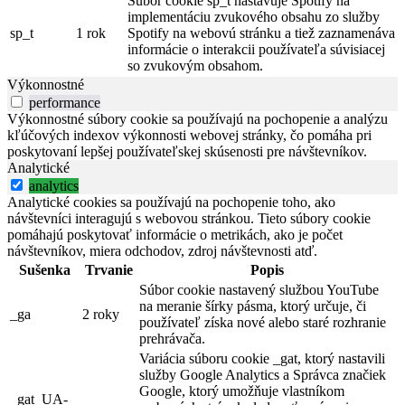
Súbor cookie sp_t nastavuje Spotify na
implementáciu zvukového obsahu zo služby
sp_t
1 rok
Spotify na webovú stránku a tiež zaznamenáva
informácie o interakcii používateľa súvisiacej
so zvukovým obsahom.
Výkonnostné
performance
Výkonnostné súbory cookie sa používajú na pochopenie a analýzu
kľúčových indexov výkonnosti webovej stránky, čo pomáha pri
poskytovaní lepšej používateľskej skúsenosti pre návštevníkov.
Analytické
analytics
Analytické cookies sa používajú na pochopenie toho, ako
návštevníci interagujú s webovou stránkou. Tieto súbory cookie
pomáhajú poskytovať informácie o metrikách, ako je počet
návštevníkov, miera odchodov, zdroj návštevnosti atď.
Sušenka
Trvanie
Popis
Súbor cookie nastavený službou YouTube
na meranie šírky pásma, ktorý určuje, či
_ga
2 roky
používateľ získa nové alebo staré rozhranie
prehrávača.
Variácia súboru cookie _gat, ktorý nastavili
služby Google Analytics a Správca značiek
Google, ktorý umožňuje vlastníkom
_gat_UA-