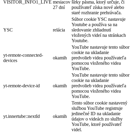
VISITOR_INFO1_LIVE
mesiacov
šírky pásma, ktorý určuje, či
27 dní
používateľ získa nové alebo
staré rozhranie prehrávača.
Súbor cookie YSC nastavuje
Youtube a používa sa na
YSC
relácia
sledovanie zhliadnutí
vložených videí na stránkach
Youtube.
YouTube nastavuje tento súbor
cookie na ukladanie
yt-remote-connected-
okamih
predvolieb videa používateľa
devices
pomocou vloženého videa
YouTube.
YouTube nastavuje tento súbor
cookie na ukladanie
yt-remote-device-id
okamih
predvolieb videa používateľa
pomocou vloženého videa
YouTube.
Tento súbor cookie nastavený
službou YouTube registruje
jedinečné ID na ukladanie
yt.innertube::nextId
okamih
údajov o videách zo služby
YouTube, ktoré používateľ
videl.