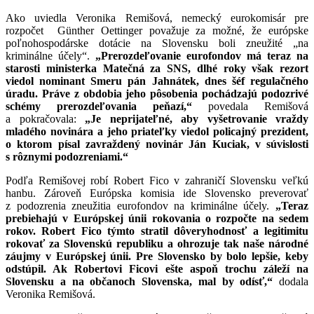
Ako uviedla Veronika Remišová, nemecký eurokomisár pre
rozpočet Günther Oettinger považuje za možné, že európske
poľnohospodárske dotácie na Slovensku boli zneužité „na
kriminálne účely“.
„Prerozdeľovanie eurofondov má teraz na
starosti ministerka Matečná za SNS, dlhé roky však rezort
viedol nominant Smeru pán Jahnátek, dnes šéf regulačného
úradu. Práve z obdobia jeho pôsobenia pochádzajú podozrivé
schémy prerozdeľovania peňazí,“
povedala Remišová
a pokračovala:
„Je neprijateľné, aby vyšetrovanie vraždy
mladého novinára a jeho priateľky viedol policajný prezident,
o ktorom písal zavraždený novinár Ján Kuciak, v súvislosti
s rôznymi podozreniami.“
Podľa Remišovej robí Robert Fico v zahraničí Slovensku veľkú
hanbu. Zároveň Európska komisia ide Slovensko preverovať
z podozrenia zneužitia eurofondov na kriminálne účely.
„Teraz
prebiehajú v Európskej únii rokovania o rozpočte na sedem
rokov. Robert Fico týmto stratil dôveryhodnosť a legitimitu
rokovať za Slovenskú republiku a ohrozuje tak naše národné
záujmy v Európskej únii. Pre Slovensko by bolo lepšie, keby
odstúpil. Ak Robertovi Ficovi ešte aspoň trochu záleží na
Slovensku a na občanoch Slovenska, mal by odísť,“
dodala
Veronika Remišová.