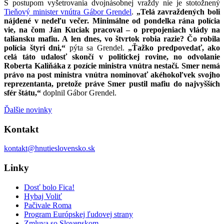
S postupom vyšetrovania dvojnásobnej vraždy nie je stotožnený
Tieňový minister vnútra Gábor Grendel
.
„Telá zavraždených boli
nájdené v nedeľu večer. Minimálne od pondelka rána polícia
vie, na čom Ján Kuciak pracoval – o prepojeniach vlády na
taliansku mafiu. A len dnes, vo štvrtok robia razie? Čo robila
polícia štyri dni,“
pýta sa Grendel.
„Ťažko predpovedať, ako
celá táto udalosť skončí v politickej rovine, no odvolanie
Roberta Kaliňáka z pozície ministra vnútra nestačí. Smer nemá
právo na post ministra vnútra nominovať akéhokoľvek svojho
reprezentanta, pretože práve Smer pustil mafiu do najvyšších
sfér štátu,“
doplnil Gábor Grendel.
Ďalšie novinky
Kontakt
kontakt@hnutieslovensko.sk
Linky
Dosť bolo Fica!
Hybaj Voliť
Pačivale Roma
Program Európskej ľudovej strany
Zmluva so Slovenskom