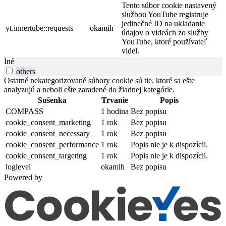
Tento súbor cookie nastavený
službou YouTube registruje
jedinečné ID na ukladanie
yt.innertube::requests
okamih
údajov o videách zo služby
YouTube, ktoré používateľ
videl.
Iné
others
Ostatné nekategorizované súbory cookie sú tie, ktoré sa ešte
analyzujú a neboli ešte zaradené do žiadnej kategórie.
Sušenka
Trvanie
Popis
COMPASS
1 hodina
Bez popisu
cookie_consent_marketing
1 rok
Bez popisu
cookie_consent_necessary
1 rok
Bez popisu
cookie_consent_performance
1 rok
Popis nie je k dispozícii.
cookie_consent_targeting
1 rok
Popis nie je k dispozícii.
loglevel
okamih
Bez popisu
Powered by