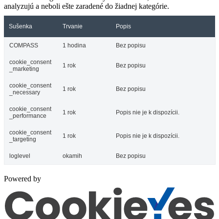
analyzujú a neboli ešte zaradené do žiadnej kategórie.
Sušenka
Trvanie
Popis
COMPASS
1 hodina
Bez popisu
cookie_consent
1 rok
Bez popisu
_marketing
cookie_consent
1 rok
Bez popisu
_necessary
cookie_consent
1 rok
Popis nie je k dispozícii.
_performance
cookie_consent
1 rok
Popis nie je k dispozícii.
_targeting
loglevel
okamih
Bez popisu
Powered by