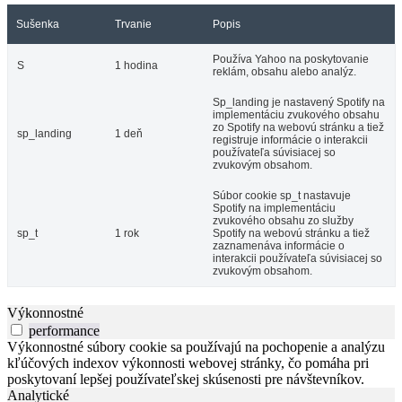
Sušenka
Trvanie
Popis
Používa Yahoo na poskytovanie
S
1 hodina
reklám, obsahu alebo analýz.
Sp_landing je nastavený Spotify na
implementáciu zvukového obsahu
zo Spotify na webovú stránku a tiež
sp_landing
1 deň
registruje informácie o interakcii
používateľa súvisiacej so
zvukovým obsahom.
Súbor cookie sp_t nastavuje
Spotify na implementáciu
zvukového obsahu zo služby
sp_t
1 rok
Spotify na webovú stránku a tiež
zaznamenáva informácie o
interakcii používateľa súvisiacej so
zvukovým obsahom.
Výkonnostné
performance
Výkonnostné súbory cookie sa používajú na pochopenie a analýzu
kľúčových indexov výkonnosti webovej stránky, čo pomáha pri
poskytovaní lepšej používateľskej skúsenosti pre návštevníkov.
Analytické