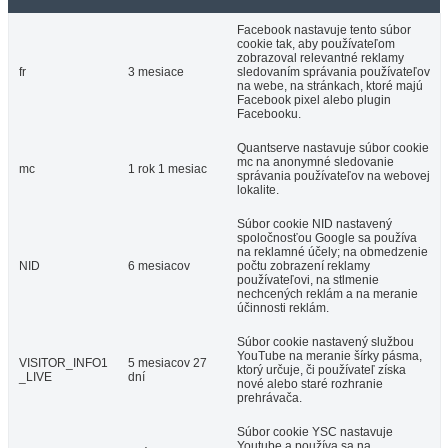
Facebook nastavuje tento súbor
cookie tak, aby používateľom
zobrazoval relevantné reklamy
fr
3 mesiace
sledovaním správania používateľov
na webe, na stránkach, ktoré majú
Facebook pixel alebo plugin
Facebooku.
Quantserve nastavuje súbor cookie
mc na anonymné sledovanie
mc
1 rok 1 mesiac
správania používateľov na webovej
lokalite.
Súbor cookie NID nastavený
spoločnosťou Google sa používa
na reklamné účely; na obmedzenie
NID
6 mesiacov
počtu zobrazení reklamy
používateľovi, na stlmenie
nechcených reklám a na meranie
účinnosti reklám.
Súbor cookie nastavený službou
YouTube na meranie šírky pásma,
VISITOR_INFO1
5 mesiacov 27
ktorý určuje, či používateľ získa
_LIVE
dní
nové alebo staré rozhranie
prehrávača.
Súbor cookie YSC nastavuje
Youtube a používa sa na