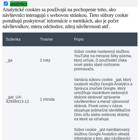
analytics
Analytické cookies sa používajú na pochopenie toho, ako
návštevníci interagujú s webovou stránkou. Tieto súbory cookie
pomáhajú poskytovať informácie o metrikách, ako je počet
návštevníkov, miera odchodov, zdroj návštevnosti atď.
Sušenka
Trvanie
Popis
Súbor cookie nastavený službou
YouTube na meranie šírky pásma,
_ga
2 roky
ktorý určuje, či používateľ získa
nové alebo staré rozhranie
prehrávača.
Variácia súboru cookie _gat, ktorý
nastavili služby Google Analytics a
Správca značiek Google, ktorý
umožňuje vlastníkom webových
_gat_UA-
stránok sledovať správanie
1 minúta
42948413-12
návštevníkov a merať výkonnosť
stránok. Prvok vzoru v názve
obsahuje jedinečné identifikačné
číslo účtu alebo webovej stránky,
na ktoré sa vzťahuje.
Súbor cookie _gid nainštalovaný
službou Google Analytics ukladá
informácie o tom, ako návštevníci