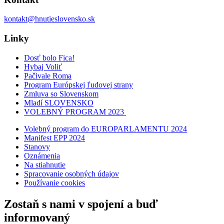
kontakt@hnutieslovensko.sk
Linky
Dosť bolo Fica!
Hybaj Voliť
Pačivale Roma
Program Európskej ľudovej strany
Zmluva so Slovenskom
Mladí SLOVENSKO
VOLEBNÝ PROGRAM 2023
Volebný program do EUROPARLAMENTU 2024
Manifest EPP 2024
Stanovy
Oznámenia
Na stiahnutie
Spracovanie osobných údajov
Používanie cookies
Zostaň s nami v spojení a buď
informovaný