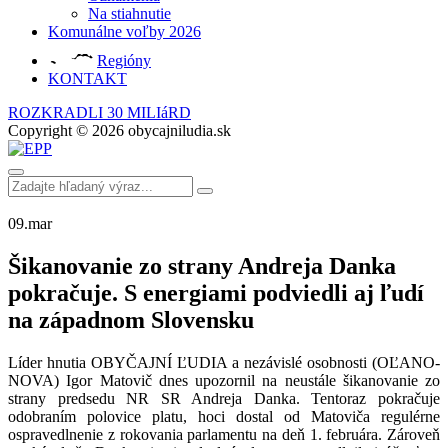
Na stiahnutie
Komunálne voľby 2026
Regióny
KONTAKT
ROZKRADLI 30 MILIáRD
Copyright © 2026 obycajniludia.sk
09.
mar
Šikanovanie zo strany Andreja Danka
pokračuje. S energiami podviedli aj ľudí
na západnom Slovensku
Líder hnutia OBYČAJNÍ ĽUDIA a nezávislé osobnosti (OĽANO-
NOVA) Igor Matovič dnes upozornil na neustále šikanovanie zo
strany predsedu NR SR Andreja Danka. Tentoraz pokračuje
odobraním polovice platu, hoci dostal od Matoviča regulérne
ospravedlnenie z rokovania parlamentu na deň 1. februára. Zároveň