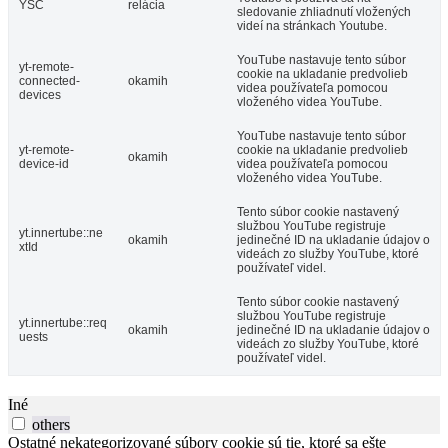
YSC
relácia
sledovanie zhliadnutí vložených
videí na stránkach Youtube.
YouTube nastavuje tento súbor
yt-remote-
cookie na ukladanie predvolieb
connected-
okamih
videa používateľa pomocou
devices
vloženého videa YouTube.
YouTube nastavuje tento súbor
yt-remote-
cookie na ukladanie predvolieb
okamih
device-id
videa používateľa pomocou
vloženého videa YouTube.
Tento súbor cookie nastavený
službou YouTube registruje
yt.innertube::ne
okamih
jedinečné ID na ukladanie údajov o
xtId
videách zo služby YouTube, ktoré
používateľ videl.
Tento súbor cookie nastavený
službou YouTube registruje
yt.innertube::req
okamih
jedinečné ID na ukladanie údajov o
uests
videách zo služby YouTube, ktoré
používateľ videl.
Iné
others
Ostatné nekategorizované súbory cookie sú tie, ktoré sa ešte