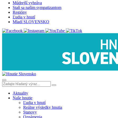
Múdrejší vyhráva
Staň sa našim sympatizantom
Regióny
Ľudia v hnutí
Mladí SLOVENSKO
Aktuality
Naše hnutie
Ľudia v hnutí
Reálne výsledky hnutia
Stanovy
Oznámenia