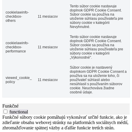
Tento súbor cookie nastavuje
doplnok GDPR Cookie Consent.
cookielawinfo-
Súbor cookie sa používa na
checkbox-
11 mesiacov
uloženie súhlasu používateľa pre
others
súbory cookie v kategórii
Nevyhnutné.
Tento súbor cookie nastavuje
doplnok GDPR Cookie Consent.
cookielawinfo-
Súbor cookie sa používa na
checkbox-
11 mesiacov
uloženie súhlasu používateľa pre
performance
súbory cookie v kategórii
„Výkonostné“.
Súbor cookie je nastavený
doplnkom GDPR Cookie Consent a
používa sa na uloženie toho, či
viewed_cookie_
11 mesiacov
používateľ súhlasil alebo
policy
nesúhlasil s používaním súborov
cookie. Neuchováva žiadne
osobné údaje.
Funkčné
functional
Funkčné súbory cookie pomáhajú vykonávať určité funkcie, ako je
zdieľanie obsahu webovej stránky na platformách sociálnych médií,
zhromažďovanie spätnej väzby a ďalšie funkcie tretích strán.