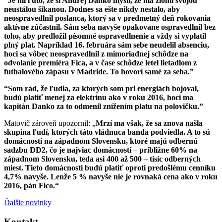
“Je mi ľúto, že si Andrej Danko myslí, že ma zlomí svojou
neustálou šikanou. Dodnes sa ešte nikdy nestalo, aby
neospravedlnil poslanca, ktorý sa v predmetný deň rokovania
aktívne zúčastnil. Sám seba navyše opakovane ospravedlnil bez
toho, aby predložil písomné ospravedlnenie a vždy si vyplatil
plný plat. Napríklad 16. februára sám sebe neudelil absenciu,
hoci sa vôbec neospravedlnil z mimoriadnej schôdze na
odvolanie premiéra Fica, a v čase schôdze letel lietadlom z
futbalového zápasu v Madride. To hovorí samé za seba.”
“Som rád, že ľudia, za ktorých som pri energiách bojoval,
budú platiť menej za elektrinu ako v roku 2016, hoci ma
kapitán Danko za to odmenil znížením platu na polovičku.”
Matovič zároveň upozornil: „
Mrzí ma však, že sa znova našla
skupina ľudí, ktorých táto vládnuca banda podviedla. A to sú
domácnosti na západnom Slovensku, ktoré majú odbernú
sadzbu DD2, čo je najviac domácností – približne 60% na
západnom Slovensku, teda asi 400 až 500 – tisíc odberných
miest. Tieto domácnosti budú platiť oproti predošlému cenníku
4,7% navyše. Lenže 5 % navyše nie je rovnaká cena ako v roku
2016, pán Fico.“
Ďalšie novinky
Kontakt