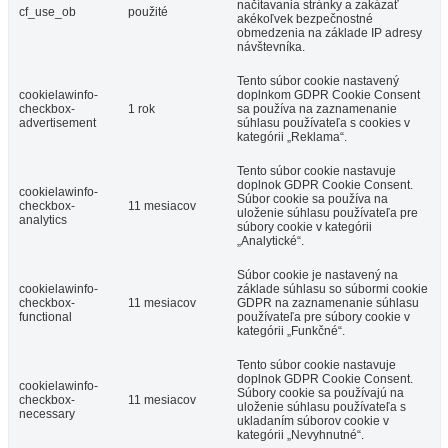
načítavania stránky a zakázať
cf_use_ob
použité
akékoľvek bezpečnostné
obmedzenia na základe IP adresy
návštevníka.
Tento súbor cookie nastavený
cookielawinfo-
doplnkom GDPR Cookie Consent
checkbox-
1 rok
sa používa na zaznamenanie
advertisement
súhlasu používateľa s cookies v
kategórii „Reklama“.
Tento súbor cookie nastavuje
doplnok GDPR Cookie Consent.
cookielawinfo-
Súbor cookie sa používa na
checkbox-
11 mesiacov
uloženie súhlasu používateľa pre
analytics
súbory cookie v kategórii
„Analytické“.
Súbor cookie je nastavený na
cookielawinfo-
základe súhlasu so súbormi cookie
checkbox-
11 mesiacov
GDPR na zaznamenanie súhlasu
functional
používateľa pre súbory cookie v
kategórii „Funkčné“.
Tento súbor cookie nastavuje
doplnok GDPR Cookie Consent.
cookielawinfo-
Súbory cookie sa používajú na
checkbox-
11 mesiacov
uloženie súhlasu používateľa s
necessary
ukladaním súborov cookie v
kategórii „Nevyhnutné“.