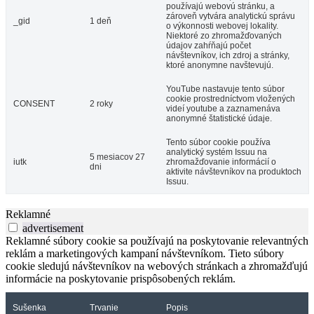
používajú webovú stránku, a
zároveň vytvára analytickú správu
_gid
1 deň
o výkonnosti webovej lokality.
Niektoré zo zhromažďovaných
údajov zahŕňajú počet
návštevníkov, ich zdroj a stránky,
ktoré anonymne navštevujú.
YouTube nastavuje tento súbor
cookie prostredníctvom vložených
CONSENT
2 roky
videí youtube a zaznamenáva
anonymné štatistické údaje.
Tento súbor cookie používa
analytický systém Issuu na
5 mesiacov 27
iutk
zhromažďovanie informácií o
dni
aktivite návštevníkov na produktoch
Issuu.
Reklamné
advertisement
Reklamné súbory cookie sa používajú na poskytovanie relevantných
reklám a marketingových kampaní návštevníkom. Tieto súbory
cookie sledujú návštevníkov na webových stránkach a zhromažďujú
informácie na poskytovanie prispôsobených reklám.
Sušenka
Trvanie
Popis