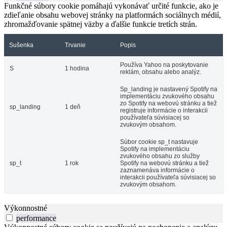
Funkčné súbory cookie pomáhajú vykonávať určité funkcie, ako je
zdieľanie obsahu webovej stránky na platformách sociálnych médií,
zhromažďovanie spätnej väzby a ďalšie funkcie tretích strán.
Sušenka
Trvanie
Popis
Používa Yahoo na poskytovanie
S
1 hodina
reklám, obsahu alebo analýz.
Sp_landing je nastavený Spotify na
implementáciu zvukového obsahu
zo Spotify na webovú stránku a tiež
sp_landing
1 deň
registruje informácie o interakcii
používateľa súvisiacej so
zvukovým obsahom.
Súbor cookie sp_t nastavuje
Spotify na implementáciu
zvukového obsahu zo služby
sp_t
1 rok
Spotify na webovú stránku a tiež
zaznamenáva informácie o
interakcii používateľa súvisiacej so
zvukovým obsahom.
Výkonnostné
performance