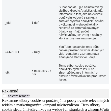
Súbor cookie _gid nainštalovaný
službou Google Analytics ukladá
informácie o tom, ako návštevníci
používajú webovú stránku, a
zároveň vytvára analytickú správu
_gid
1 deň
o výkonnosti webovej lokality.
Niektoré zo zhromažďovaných
údajov zahŕňajú počet
návštevníkov, ich zdroj a stránky,
ktoré anonymne navštevujú.
YouTube nastavuje tento súbor
cookie prostredníctvom vložených
CONSENT
2 roky
videí youtube a zaznamenáva
anonymné štatistické údaje.
Tento súbor cookie používa
analytický systém Issuu na
5 mesiacov 27
iutk
zhromažďovanie informácií o
dni
aktivite návštevníkov na produktoch
Issuu.
Reklamné
advertisement
Reklamné súbory cookie sa používajú na poskytovanie relevantných
reklám a marketingových kampaní návštevníkom. Tieto súbory
cookie sledujú návštevníkov na webových stránkach a zhromažďujú