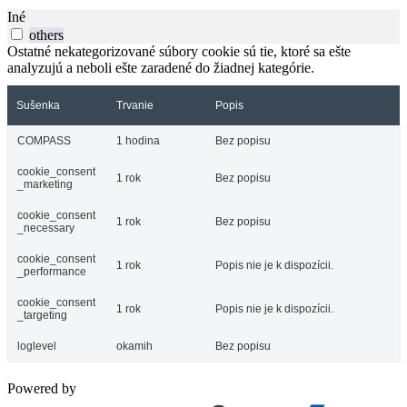
Iné
others
Ostatné nekategorizované súbory cookie sú tie, ktoré sa ešte
analyzujú a neboli ešte zaradené do žiadnej kategórie.
Sušenka
Trvanie
Popis
COMPASS
1 hodina
Bez popisu
cookie_consent
1 rok
Bez popisu
_marketing
cookie_consent
1 rok
Bez popisu
_necessary
cookie_consent
1 rok
Popis nie je k dispozícii.
_performance
cookie_consent
1 rok
Popis nie je k dispozícii.
_targeting
loglevel
okamih
Bez popisu
Powered by