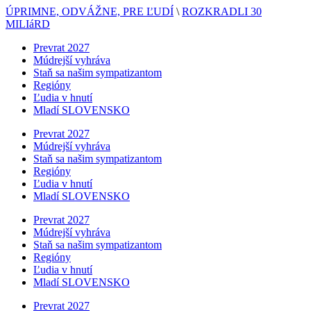
ÚPRIMNE, ODVÁŽNE, PRE ĽUDÍ
\
ROZKRADLI 30
MILIáRD
Prevrat 2027
Múdrejší vyhráva
Staň sa našim sympatizantom
Regióny
Ľudia v hnutí
Mladí SLOVENSKO
Prevrat 2027
Múdrejší vyhráva
Staň sa našim sympatizantom
Regióny
Ľudia v hnutí
Mladí SLOVENSKO
Prevrat 2027
Múdrejší vyhráva
Staň sa našim sympatizantom
Regióny
Ľudia v hnutí
Mladí SLOVENSKO
Prevrat 2027