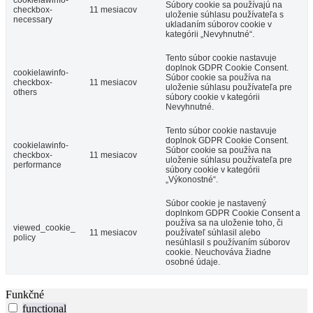
cookielawinfo-
Súbory cookie sa používajú na
checkbox-
11 mesiacov
uloženie súhlasu používateľa s
necessary
ukladaním súborov cookie v
kategórii „Nevyhnutné“.
Tento súbor cookie nastavuje
doplnok GDPR Cookie Consent.
cookielawinfo-
Súbor cookie sa používa na
checkbox-
11 mesiacov
uloženie súhlasu používateľa pre
others
súbory cookie v kategórii
Nevyhnutné.
Tento súbor cookie nastavuje
doplnok GDPR Cookie Consent.
cookielawinfo-
Súbor cookie sa používa na
checkbox-
11 mesiacov
uloženie súhlasu používateľa pre
performance
súbory cookie v kategórii
„Výkonostné“.
Súbor cookie je nastavený
doplnkom GDPR Cookie Consent a
používa sa na uloženie toho, či
viewed_cookie_
11 mesiacov
používateľ súhlasil alebo
policy
nesúhlasil s používaním súborov
cookie. Neuchováva žiadne
osobné údaje.
Funkčné
functional