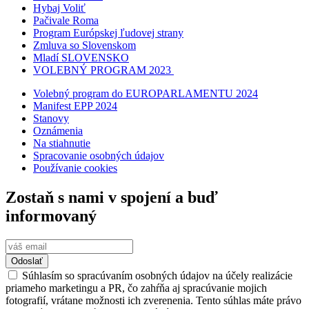
Hybaj Voliť
Pačivale Roma
Program Európskej ľudovej strany
Zmluva so Slovenskom
Mladí SLOVENSKO
VOLEBNÝ PROGRAM 2023
Volebný program do EUROPARLAMENTU 2024
Manifest EPP 2024
Stanovy
Oznámenia
Na stiahnutie
Spracovanie osobných údajov
Používanie cookies
Zostaň s nami v spojení a buď
informovaný
Odoslať
Súhlasím so spracúvaním osobných údajov na účely realizácie
priameho marketingu a PR, čo zahŕňa aj spracúvanie mojich
fotografií, vrátane možnosti ich zverenenia. Tento súhlas máte právo