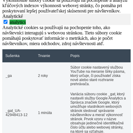
Výkonnostné súbory cookie sa používajú na pochopenie a analýzu
kľúčových indexov výkonnosti webovej stránky, čo pomáha pri
poskytovaní lepšej používateľskej skúsenosti pre návštevníkov.
Analytické
analytics
Analytické cookies sa používajú na pochopenie toho, ako
návštevníci interagujú s webovou stránkou. Tieto súbory cookie
pomáhajú poskytovať informácie o metrikách, ako je počet
návštevníkov, miera odchodov, zdroj návštevnosti atď.
Sušenka
Trvanie
Popis
Súbor cookie nastavený službou
YouTube na meranie šírky pásma,
_ga
2 roky
ktorý určuje, či používateľ získa
nové alebo staré rozhranie
prehrávača.
Variácia súboru cookie _gat, ktorý
nastavili služby Google Analytics a
Správca značiek Google, ktorý
umožňuje vlastníkom webových
_gat_UA-
stránok sledovať správanie
1 minúta
42948413-12
návštevníkov a merať výkonnosť
stránok. Prvok vzoru v názve
obsahuje jedinečné identifikačné
číslo účtu alebo webovej stránky,
na ktoré sa vzťahuje.