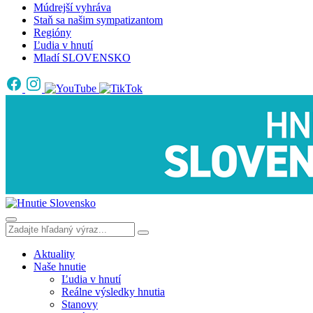
Múdrejší vyhráva
Staň sa našim sympatizantom
Regióny
Ľudia v hnutí
Mladí SLOVENSKO
Aktuality
Naše hnutie
Ľudia v hnutí
Reálne výsledky hnutia
Stanovy