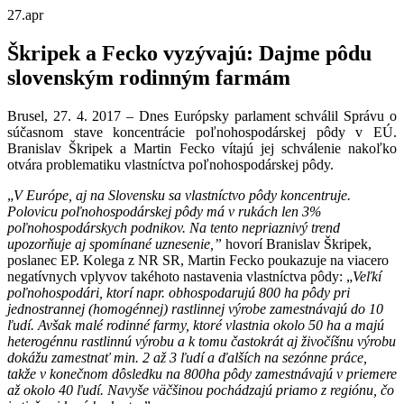
27.
apr
Škripek a Fecko vyzývajú: Dajme pôdu
slovenským rodinným farmám
Brusel, 27. 4. 2017 – Dnes Európsky parlament schválil Správu o
súčasnom stave koncentrácie poľnohospodárskej pôdy v EÚ.
Branislav Škripek a Martin Fecko vítajú jej schválenie nakoľko
otvára problematiku vlastníctva poľnohospodárskej pôdy.
„
V Európe, aj na Slovensku sa vlastníctvo pôdy koncentruje.
Polovicu poľnohospodárskej pôdy má v rukách len 3%
poľnohospodárskych podnikov. Na tento nepriaznivý trend
upozorňuje aj spomínané uznesenie,”
hovorí Branislav Škripek,
poslanec EP. Kolega z NR SR, Martin Fecko poukazuje na viacero
negatívnych vplyvov takéhoto nastavenia vlastníctva pôdy: „
Veľkí
poľnohospodári, ktorí napr. obhospodarujú 800 ha pôdy pri
jednostrannej (homogénnej) rastlinnej výrobe zamestnávajú do 10
ľudí. Avšak malé rodinné farmy, ktoré vlastnia okolo 50 ha a majú
heterogénnu rastlinnú výrobu a k tomu častokrát aj živočíšnu výrobu
dokážu zamestnať min. 2 až 3 ľudí a ďalších na sezónne práce,
takže v konečnom dôsledku na 800ha pôdy zamestnávajú v priemere
až okolo 40 ľudí. Navyše väčšinou pochádzajú priamo z regiónu, čo