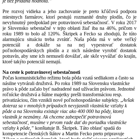
je tiež pridaná hodnota.”
Pre rozvoj vidieka a jeho zachovanie je preto kľúčová podpora
miestnych farmárov, ktorí pestujú rozmanité druhy plodín, čo je
nevyhnutný predpoklad pre potravinovú sebestačnosť. V roku 2017
je Slovensko sebestačné v tejto oblasti žiaľ iba na 46%, pričom v
roku 1989 to bolo až 120%. Škripek a Fecko sa zhodujú, že túto
alarmujúcu situáciu treba zvrátiť. Naša pôda má v sebe veľký
potenciál a dokáže sa na nej vypestovať dostatok
poľnohospodárskych plodín a z nich následne vyrobiť dostatok
potravín, aby sme ich nemuseli dovážať, ale skôr vyvážať do krajín,
ktoré takýto potenciál nemajú.
Na ceste k potravinovej sebestačnosti
Počas komunistického režimu bola pôda vzatá sedliakom a často sa
násilne vytvárali družstvá. Po roku 1989 na Slovensku vlastnícke
právo k pôde začalo byť nadradené nad užívacím právom. Jednotné
roľnícke družstvá a štátne majetky prešli transformáciou resp.
privatizáciou, čím vznikli nové poľnohospodárske subjekty. „
Avšak
doteraz sa v mnohých prípadoch nevyjasnili vlastnícke vzťahy k
pôde a na Slovensku existuje viac ako 400 000 ha pôdy, ktorej
vlastník je neznámy. Ak chceme zabezpečiť potravinovú
sebestačnosť, musíme v prvom rade dať do poriadku vlastnícke
vzťahy k pôde,”
konštatuje B. Škripek. Táto oblasť spadá do
kompetencie členských štátov a Martin Fecko preto pripravuje