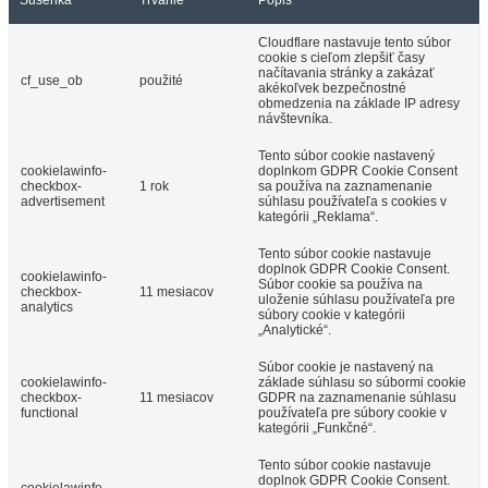
Sušenka
Trvanie
Popis
Cloudflare nastavuje tento súbor
cookie s cieľom zlepšiť časy
načítavania stránky a zakázať
cf_use_ob
použité
akékoľvek bezpečnostné
obmedzenia na základe IP adresy
návštevníka.
Tento súbor cookie nastavený
cookielawinfo-
doplnkom GDPR Cookie Consent
checkbox-
1 rok
sa používa na zaznamenanie
advertisement
súhlasu používateľa s cookies v
kategórii „Reklama“.
Tento súbor cookie nastavuje
doplnok GDPR Cookie Consent.
cookielawinfo-
Súbor cookie sa používa na
checkbox-
11 mesiacov
uloženie súhlasu používateľa pre
analytics
súbory cookie v kategórii
„Analytické“.
Súbor cookie je nastavený na
cookielawinfo-
základe súhlasu so súbormi cookie
checkbox-
11 mesiacov
GDPR na zaznamenanie súhlasu
functional
používateľa pre súbory cookie v
kategórii „Funkčné“.
Tento súbor cookie nastavuje
doplnok GDPR Cookie Consent.