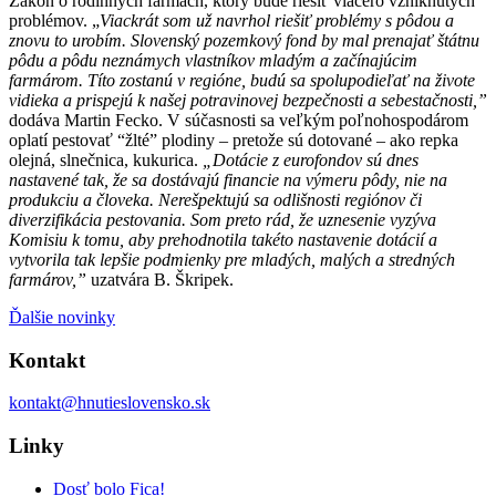
Zákon o rodinných farmách, ktorý bude riešiť viacero vzniknutých
problémov. „
Viackrát som už navrhol riešiť problémy s pôdou a
znovu to urobím. Slovenský pozemkový fond by mal prenajať štátnu
pôdu a pôdu neznámych vlastníkov mladým a začínajúcim
farmárom. Títo zostanú v regióne, budú sa spolupodieľať na živote
vidieka a prispejú k našej potravinovej bezpečnosti a sebestačnosti,”
dodáva Martin Fecko. V súčasnosti sa veľkým poľnohospodárom
oplatí pestovať “žlté” plodiny – pretože sú dotované – ako repka
olejná, slnečnica, kukurica.
„Dotácie z eurofondov sú dnes
nastavené tak, že sa dostávajú financie na výmeru pôdy, nie na
produkciu a človeka. Nerešpektujú sa odlišnosti regiónov či
diverzifikácia pestovania. Som preto rád, že uznesenie vyzýva
Komisiu k tomu, aby prehodnotila takéto nastavenie dotácií a
vytvorila tak lepšie podmienky pre mladých, malých a stredných
farmárov,”
uzatvára B. Škripek.
Ďalšie novinky
Kontakt
kontakt@hnutieslovensko.sk
Linky
Dosť bolo Fica!