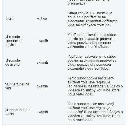
prehrávača.
Súbor cookie YSC nastavuje
Youtube a používa sa na
YSC
relácia
sledovanie zhliadnutí vložených
videí na stránkach Youtube.
YouTube nastavuje tento súbor
yt-remote-
cookie na ukladanie predvolieb
connected-
okamih
videa používateľa pomocou
devices
vloženého videa YouTube.
YouTube nastavuje tento súbor
yt-remote-
cookie na ukladanie predvolieb
okamih
device-id
videa používateľa pomocou
vloženého videa YouTube.
Tento súbor cookie nastavený
službou YouTube registruje
yt.innertube::ne
okamih
jedinečné ID na ukladanie údajov o
xtId
videách zo služby YouTube, ktoré
používateľ videl.
Tento súbor cookie nastavený
službou YouTube registruje
yt.innertube::req
okamih
jedinečné ID na ukladanie údajov o
uests
videách zo služby YouTube, ktoré
používateľ videl.