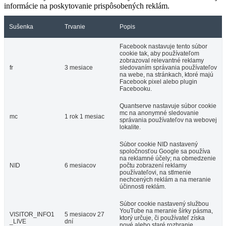
informácie na poskytovanie prispôsobených reklám.
Sušenka
Trvanie
Popis
Facebook nastavuje tento súbor
cookie tak, aby používateľom
zobrazoval relevantné reklamy
fr
3 mesiace
sledovaním správania používateľov
na webe, na stránkach, ktoré majú
Facebook pixel alebo plugin
Facebooku.
Quantserve nastavuje súbor cookie
mc na anonymné sledovanie
mc
1 rok 1 mesiac
správania používateľov na webovej
lokalite.
Súbor cookie NID nastavený
spoločnosťou Google sa používa
na reklamné účely; na obmedzenie
NID
6 mesiacov
počtu zobrazení reklamy
používateľovi, na stlmenie
nechcených reklám a na meranie
účinnosti reklám.
Súbor cookie nastavený službou
YouTube na meranie šírky pásma,
VISITOR_INFO1
5 mesiacov 27
ktorý určuje, či používateľ získa
_LIVE
dní
nové alebo staré rozhranie