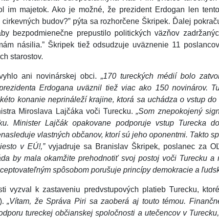
ol im majetok. Ako je možné, že prezident Erdogan len tento
 cirkevných budov?” pýta sa rozhorčene Škripek. Ďalej pokrač
by bezpodmienečne prepustilo politických väzňov zadržanýc
mám násilia.” Škripek tiež odsudzuje uväznenie 11 poslanco
ch starostov.
yhlo ani novinárskej obci.
„170 tureckých médií bolo zatvo
rezidenta Erdogana uväznil tiež viac ako 150 novinárov. Tu
akéto konanie neprináleží krajine, ktorá sa uchádza o vstup do
inistra Miroslava Lajčáka voči Turecku.
„Som znepokojený signá
u. Minister Lajčák opakovane podporuje vstup Turecka d
nasleduje vlastných občanov, ktorí sú jeho oponentmi. Takto sp
esto v EÚ!,”
vyjadruje sa Branislav Škripek, poslanec za
áda by mala okamžite prehodnotiť svoj postoj voči Turecku a 
akceptovateľným spôsobom porušuje princípy demokracie a ľudsk
sti vyzval k zastaveniu predvstupových platieb Turecku, kto
).
„Vítam, že Správa Piri sa zaoberá aj touto témou. Finančn
dporu tureckej občianskej spoločnosti a utečencov v Turecku, 