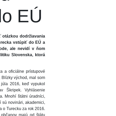
do EÚ
ť otázkou dodržiavania
urecka vstúpiť do EÚ a
ode, ale nevidí v ňom
itiku Slovenska, ktorá
 a oficiálne prístupové
a Blízky východ, mal som
 júla 2016, keď vypukol
av Škripek. Vyhlásenie
 Mnohí štátni úradníci,
ní sú novinári, akademici,
va o Turecku za rok 2016.
h občanov majú od štátu