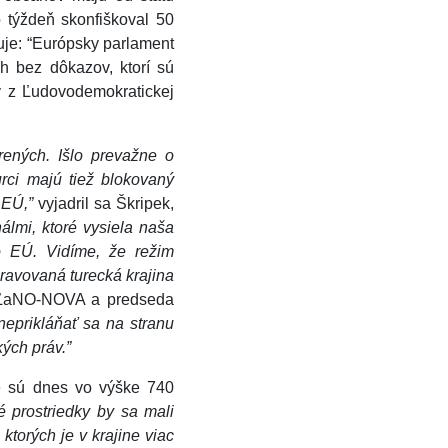
 týždeň skonfiškoval 50
uje: “Európsky parlament
h bez dôkazov, ktorí sú
v z Ľudovodemokratickej
rených. Išlo prevažne o
rci majú tiež blokovaný
 EÚ,”
vyjadril sa Škripek,
lmi, ktoré vysiela naša
o EÚ. Vidíme, že režim
ravovaná turecká krajina
 OĽaNO-NOVA a predseda
neprikláňať sa na stranu
ých práv.”
ré sú dnes vo výške 740
é prostriedky by sa mali
ktorých je v krajine viac