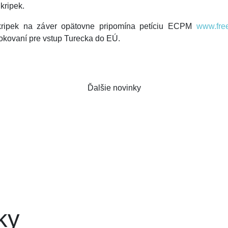
kripek.
Škripek na záver opätovne pripomína petíciu ECPM
www.free
rokovaní pre vstup Turecka do EÚ.
Ďalšie novinky
ky