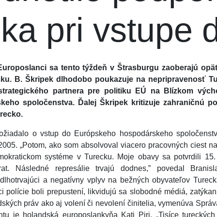
ka pri vstupe 
– Europoslanci sa tento týždeň v Štrasburgu zaoberajú opä
ku. B. Škripek dlhodobo poukazuje na nepripravenosť T
strategického partnera pre politiku EÚ na Blízkom vých
keho spoločenstva. Ďalej Škripek kritizuje zahraničnú pol
recko.
žiadalo o vstup do Európskeho hospodárskeho spoločenstva
 2005. „Potom, ako som absolvoval viacero pracovných ciest n
mokratickom systéme v Turecku. Moje obavy sa potvrdili 15.
at. Následné represálie trvajú dodnes,” povedal Branisl
lhotrvajúci a negatívny vplyv na bežných obyvateľov Turecka.
íci polície boli prepustení, likvidujú sa slobodné médiá, zatýka
ských práv ako aj volení či nevolení činitelia, vymenúva Sprá
u je holandská europoslankyňa Kati Piri. „Tisíce tureckýc