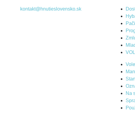
kontakt@hnutieslovensko.sk
Dosť
Hyba
Pač
Prog
Zml
Mla
VO
Vol
Man
Sta
Ozn
Na s
Spr
Použ