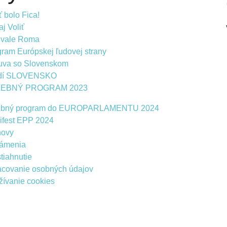
 bolo Fica!
j Voliť
ivale Roma
ram Európskej ľudovej strany
uva so Slovenskom
dí SLOVENSKO
LEBNÝ PROGRAM 2023
ebný program do EUROPARLAMENTU 2024
ifest EPP 2024
novy
ámenia
tiahnutie
acovanie osobných údajov
ívanie cookies