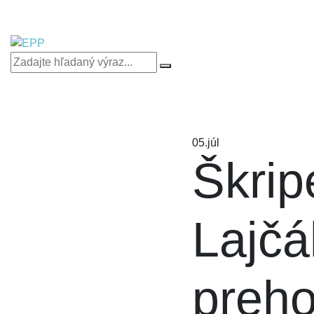
05.
júl
Škrip
Lajčá
preho