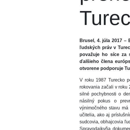
Turec
Brusel, 4. júla 2017 
ľudských práv v Turec
považuje ho síce za 
ďalšieho člena európs
otvorene podporuje Tu
V roku 1987 Turecko po
rokovania začali v roku
silné pochybnosti o de
násilný pokus o prevr
výnimočného stavu má d
učitelia, ako aj príslušn
sudcovia, obhajcovia ľud
Spravodajkyňa dokument