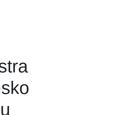
stra
nsko
ru