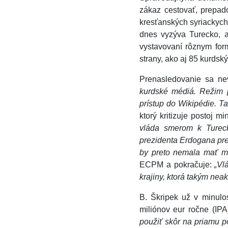
zákaz cestovať, prepad
kresťanských syriackych
dnes vyzýva Turecko, a
vystavovaní rôznym for
strany, ako aj 85 kurdský
Prenasledovanie sa nev
kurdské médiá. Režim p
prístup do Wikipédie. T
ktorý kritizuje postoj m
vláda smerom k Tureck
prezidenta Erdogana pre
by preto nemala mať mi
ECPM a pokračuje:
„Vl
krajiny, ktorá takým ne
B. Škripek už v minulo
miliónov eur ročne (IPA
použiť skôr na priamu po