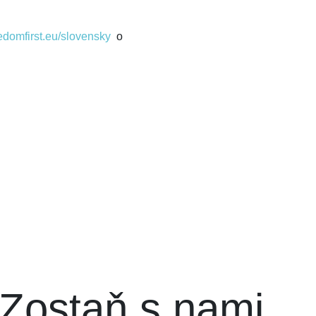
domfirst.eu/slovensky
o
Zostaň s nami