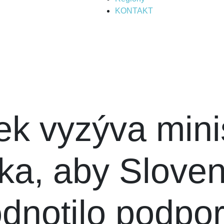
KONTAKT
ek vyzýva mini
ka, aby Slove
dnotilo podpo